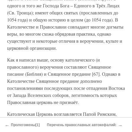
одного и того же Господа Бога – Единого в Трёх Лицах
(Св. Троица); имеют общих святых (прославленных до
1054 года) и общую историю в целом (до 1054 года). В
Католичестве и Православии совпадают многие догматы
веры, во многом схожа обрядовая практика, однако
существуют и некоторые отличия в вероучении, культе и
церковной организации.
Как я написал выше, основу католического (и
православного) вероучения составляют Священное
писание (Библия) и Священное предание [67]. Однако в
Католичестве Священное предание дополнено
постановлениями последующих после отпадения Востока
от Запада Вселенских соборов, легитимность которых
Православная церковь не признаёт.
Католическая Церковь возглавляется Папой Римским,
православные не признают власть Папы. Но необходимо
←
→
Пролегомены[1]
Перечень православных автокефалий:
знать, что до Раскола 1054 года Православная Церковь