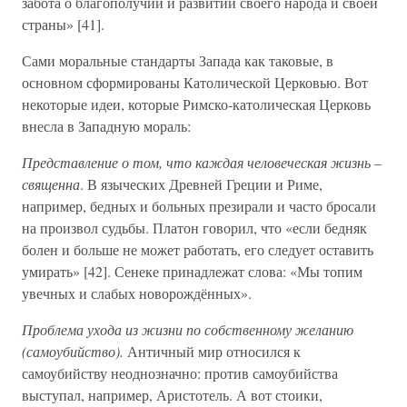
забота о благополучии и развитии своего народа и своей
страны» [41].
Сами моральные стандарты Запада как таковые, в
основном сформированы Католической Церковью. Вот
некоторые идеи, которые Римско-католическая Церковь
внесла в Западную мораль:
Представление о том, что каждая человеческая жизнь –
священна
. В языческих Древней Греции и Риме,
например, бедных и больных презирали и часто бросали
на произвол судьбы. Платон говорил, что «если бедняк
болен и больше не может работать, его следует оставить
умирать» [42]. Сенеке принадлежат слова: «Мы топим
увечных и слабых новорождённых».
Проблема ухода из жизни по собственному желанию
(самоубийство).
Античный мир относился к
самоубийству неоднозначно: против самоубийства
выступал, например, Аристотель. А вот стоики,