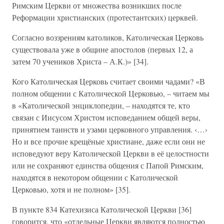
Римским Церкви от множества возникших после
Реформации христианских (протестантских) церквей.
Согласно воззрениям католиков, Католическая Церковь
существовала уже в общине апостолов (первых 12, а
затем 70 учеников Христа – А.К.)» [34].
Кого Католическая Церковь считает своими чадами? «В
полном общении с Католической Церковью, – читаем мы
в «Католической энциклопедии, – находятся те, кто
связан с Иисусом Христом исповеданием общей веры,
принятием таинств и узами церковного управления. ‹…›
Но и все прочие крещёные христиане, даже если они не
исповедуют веру Католической Церкви в её целостности
или не сохраняют единства общения с Папой Римским,
находятся в некотором общении с Католической
Церковью, хотя и не полном» [35].
В пункте 834 Катехизиса Католической Церкви [36]
говорится, что «отдельные Церкви являются полностью