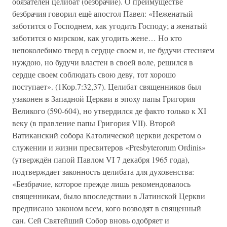
обязателен целибат (безбрачие). О преимуществе
безбрачия говорил ещё апостол Павел: «Неженатый
заботится о Господнем, как угодить Господу; а женатый
заботится о мирском, как угодить жене… Но кто
непоколебимо тверд в сердце своем и, не будучи стесняем
нуждою, но будучи властен в своей воле, решился в
сердце своем соблюдать свою деву, тот хорошо
поступает». (1Кор.7:32,37). Целибат священников был
узаконен в Западной Церкви в эпоху папы Григория
Великого (590-604), но утвердился де факто только к XI
веку (в правление папы Григория VII). Второй
Ватиканский собора Католической церкви декретом о
служении и жизни пресвитеров «Presbyterorum Ordinis»
(утверждён папой Павлом VI 7 декабря 1965 года),
подтверждает законность целибата для духовенства:
«Безбрачие, которое прежде лишь рекомендовалось
священникам, было впоследствии в Латинской Церкви
предписано законом всем, кого возводят в священный
сан. Сей Святейший Собор вновь одобряет и