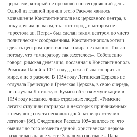
церквами, который не преодолён по сегодняшний день.
Одной из главной причин этого Раскола явилось
возвышение Константинополя как церковного центра, в
пику другим церквам, т.к. этот город, в котором нет
«престола ап. Петра» был сделан таким центром по чисто
политическим соображениям. Константинополь хотели
сделать центром христианского мира незаконно. Только
потому, что «императору так захотелось». Собственно
говоря, римская делегация, посланная в Константинополь
Римским Папой в 1054 году, должна была говорить о
мире, а не о расколе. В 1054 году Латинская Церковь не
отлучала Греческую и Греческая Церковь, в свою очередь,
не отлучала Латинскую. Бумаги об экскоммуникации в
1054 году касались лишь отдельных людей. «Римские
легаты отлучили патриарха и некоторых приближённых
к нему лиц; спустя несколько дней патриарх отлучил
легатов» [66]. Следствием Раскола 1054 явилось то, что
бывшая до того момента единой, христианская церковь
разделилась на две части: Западную (во главе – Папа