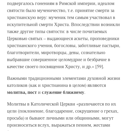
подвергалось гонениям в Римской империи, идеалом
святости было мученичество, т.е. принятие смерти за
христианскую веру: мученик тем самым участвовал в
искупительной смерти Христа. Впоследствии возникли
также другие типы святости: в числе почитаемых
Церковью святых – выдающиеся аскеты, проповедники
христианского учения, богословы, заботливые пастыри,
благотворители, миротворцы, девы, сознательно
выбравшие совершенное целомудрие и безбрачие в
качестве своего посвящения Христу, и др.» [59].
Важными традиционными элементами духовной жизни
католиков (как и христианина в целом) являются
молитва, пост
служение ближнему
и
.
Молитвы в Католической Церкви «различаются по их
цели (поклонение, благодарение, сокрушение о грехах,
просьба) и бывают личными или общинными, могут
произноситься вслух, выражаться пением, жестами