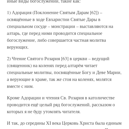
иные виды богослужений, такие как:
1) Адорация (Поклонение Святым Дарам [62]) –
освящённые в ходе Евхаристии Святые Дары в
специальном сосуде – монстрации – выставляются на
алтарь, где перед ними проводится специальное
богослужение, либо совершается частная молитва
верующих.
2) Чтение Святого Розария [63] в церкви – ведущий
(священник) на коленях перед алтарём читает
специальные молитвы, посвящённые Богу и Деве Марии,
а верующие в храме, так же стоя на коленях, молятся
вместе с ним.
Кроме Адорации и чтения Св. Розария в католичестве
проводится ещё целый ряд богослужений, рассказом о
которых я не буду утомлять читателя.
И так, до середины XI века Церковь Христа была единым