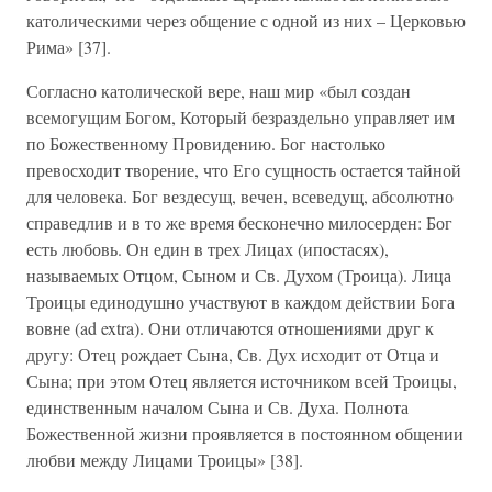
католическими через общение с одной из них – Церковью
Рима» [37].
Согласно католической вере, наш мир «был создан
всемогущим Богом, Который безраздельно управляет им
по Божественному Провидению. Бог настолько
превосходит творение, что Его сущность остается тайной
для человека. Бог вездесущ, вечен, всеведущ, абсолютно
справедлив и в то же время бесконечно милосерден: Бог
есть любовь. Он един в трех Лицах (ипостасях),
называемых Отцом, Сыном и Св. Духом (Троица). Лица
Троицы единодушно участвуют в каждом действии Бога
вовне (ad extra). Они отличаются отношениями друг к
другу: Отец рождает Сынa, Св. Дух исходит от Отца и
Сына; при этом Отец является источником всей Троицы,
единственным началом Сына и Св. Духа. Полнота
Божественной жизни проявляется в постоянном общении
любви между Лицами Троицы» [38].