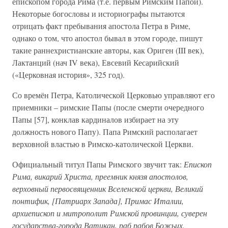
епископом города Рима (т.е. первым Римским Папой).
Некоторые богословы и историографы пытаются
отрицать факт пребывания апостола Петра в Риме,
однако о том, что апостол бывал в этом городе, пишут
такие раннехристианские авторы, как Ориген (III век),
Лактанций (нач IV века), Евсевий Кесарийский
(«Церковная история», 325 год).
Со времён Петра, Католической Церковью управляют его
приемники – римские Папы (после смерти очередного
Папы [57], конклав кардиналов избирает на эту
должность нового Папу). Папа Римский располагает
верховной властью в Римско-католической Церкви.
Официальный титул Папы Римского звучит так:
Епископ
Рима, викарий Христа, преемник князя апостолов,
верховный первосвященник Вселенской церкви, Великий
понтифик, [Патриарх Запада], Примас Италии,
архиепископ и митрополит Римской провинции, суверен
государства-города Ватикан, раб рабов Божьих.