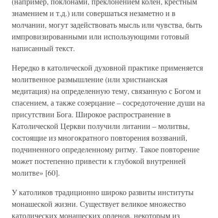
(например, поклонами, преклонением колен, крестным
знамением и т.д.) или совершаться незаметно и в
молчании, могут задействовать мысль или чувства, быть
импровизированными или использующими готовый
написанный текст.
Нередко в католической духовной практике применяется
молитвенное размышление (или христианская
медитация) на определенную тему, связанную с Богом и
спасением, а также созерцание – сосредоточение души на
присутствии Бога. Широкое распространение в
Католической Церкви получили литании – молитвы,
состоящие из многократного повторения воззваний,
подчиненного определенному ритму. Такое повторение
может постепенно привести к глубокой внутренней
молитве» [60].
У католиков традиционно широко развиты институты
монашеской жизни. Существует великое множество
католических монашеских орденов, некоторым из