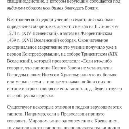
священнодействие, в котором верующим сообщается под
видимым
образом
невидимая
благодать Божия.
В католической церкви учение о семи таинствах было
определено соборно, как догмат, сначала на II Лионском
1274 г. (XIV Вселенский), а затем на Флорентийском
1439 г. (XVII Вселенский) соборах. Окончательное
доктринальное закрепление это учение получило уже в
период Контрреформации, на соборе Тридентском (XIX
Вселенский), который провозгласил: «Если кто-либо
говорит, что таинства Нового Завета не установлены
Господом нашим Иисусом Христом; или что их больше
или меньше семи… или же что какое-либо из них по
истине и строго говоря не есть таинство, да будет отлучен
от сообщества верных».
Существуют некоторые отличия в подачи верующим этих
таинств. Например, если в Православии принято
совершать Миропомазание одновременно с Крещением,
то у католиков эти таинства преподносятся традиционно