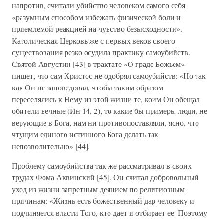
напротив, считали убийство человеком самого себя
«разумным способом избежать физической боли и
приемлемой реакцией на чувство безысходности».
Католическая Церковь же с первых веков своего
существования резко осудила практику самоубийств.
Святой Августин [43] в трактате «О граде Божьем»
пишет, что сам Христос не одобрял самоубийств: «Но так
как Он не заповедовал, чтобы таким образом
переселялись к Нему из этой жизни те, коим Он обещал
обители вечные (Ин 14, 2), то какие бы примеры люди, не
верующие в Бога, нам ни противопоставляли, ясно, что
чтущим единого истинного Бога делать так
непозволительно» [44].
Проблему самоубийства так же рассматривал в своих
трудах Фома Аквинский [45]. Он считал добровольный
уход из жизни запретным деянием по религиозным
причинам: «Жизнь есть божественный дар человеку и
подчиняется власти Того, кто дает и отбирает ее. Поэтому