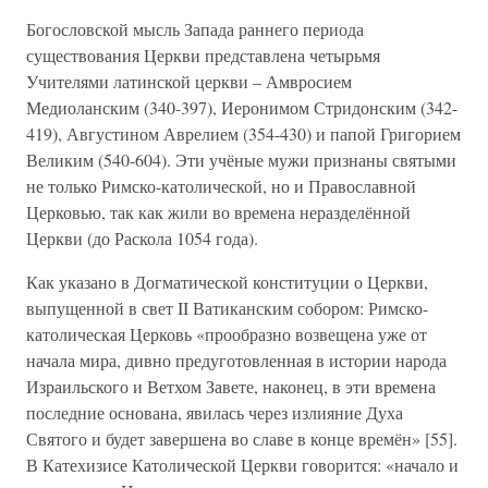
Богословской мысль Запада раннего периода
существования Церкви представлена четырьмя
Учителями латинской церкви – Амвросием
Медиоланским (340-397), Иеронимом Стридонским (342-
419), Августином Аврелием (354-430) и папой Григорием
Великим (540-604). Эти учёные мужи признаны святыми
не только Римско-католической, но и Православной
Церковью, так как жили во времена неразделённой
Церкви (до Раскола 1054 года).
Как указано в Догматической конституции о Церкви,
выпущенной в свет II Ватиканским собором: Римско-
католическая Церковь «прообразно возвещена уже от
начала мира, дивно предуготовленная в истории народа
Израильского и Ветхом Завете, наконец, в эти времена
последние основана, явилась через излияние Духа
Святого и будет завершена во славе в конце времён» [55].
В Катехизисе Католической Церкви говорится: «начало и