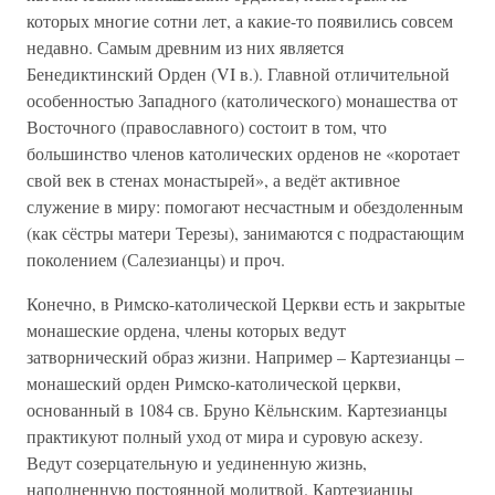
которых многие сотни лет, а какие-то появились совсем
недавно. Самым древним из них является
Бенедиктинский Орден (VI в.). Главной отличительной
особенностью Западного (католического) монашества от
Восточного (православного) состоит в том, что
большинство членов католических орденов не «коротает
свой век в стенах монастырей», а ведёт активное
служение в миру: помогают несчастным и обездоленным
(как сёстры матери Терезы), занимаются с подрастающим
поколением (Салезианцы) и проч.
Конечно, в Римско-католической Церкви есть и закрытые
монашеские ордена, члены которых ведут
затворнический образ жизни. Например – Картезианцы –
монашеский орден Римско-католической церкви,
основанный в 1084 св. Бруно Кёльнским. Картезианцы
практикуют полный уход от мира и суровую аскезу.
Ведут созерцательную и уединенную жизнь,
наполненную постоянной молитвой. Картезианцы