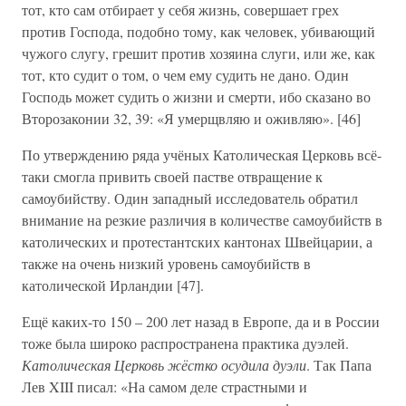
тот, кто сам отбирает у себя жизнь, совершает грех
против Господа, подобно тому, как человек, убивающий
чужого слугу, грешит против хозяина слуги, или же, как
тот, кто судит о том, о чем ему судить не дано. Один
Господь может судить о жизни и смерти, ибо сказано во
Второзаконии 32, 39: «Я умерщвляю и оживляю». [46]
По утверждению ряда учёных Католическая Церковь всё-
таки смогла привить своей пастве отвращение к
самоубийству. Один западный исследователь обратил
внимание на резкие различия в количестве самоубийств в
католических и протестантских кантонах Швейцарии, а
также на очень низкий уровень самоубийств в
католической Ирландии [47].
Ещё каких-то 150 – 200 лет назад в Европе, да и в России
тоже была широко распространена практика дуэлей.
Католическая Церковь жёстко осудила дуэли
. Так Папа
Лев XIII писал: «На самом деле страстными и