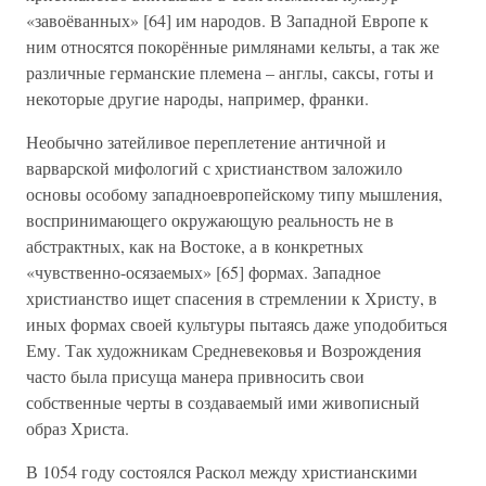
«завоёванных» [64] им народов. В Западной Европе к
ним относятся покорённые римлянами кельты, а так же
различные германские племена – англы, саксы, готы и
некоторые другие народы, например, франки.
Необычно затейливое переплетение античной и
варварской мифологий с христианством заложило
основы особому западноевропейскому типу мышления,
воспринимающего окружающую реальность не в
абстрактных, как на Востоке, а в конкретных
«чувственно-осязаемых» [65] формах. Западное
христианство ищет спасения в стремлении к Христу, в
иных формах своей культуры пытаясь даже уподобиться
Ему. Так художникам Средневековья и Возрождения
часто была присуща манера привносить свои
собственные черты в создаваемый ими живописный
образ Христа.
В 1054 году состоялся Раскол между христианскими