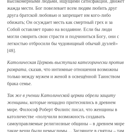
высокомерными людьми, ищущими сатисфакции, движет
жажда мести. Бог повелевает всем людям любить друг
друга братской любовью и запрещает им кого-либо
обижать; Он осуждает месть как смертный грех и за
Собой оставляет право на воздаяние. Если бы люди
могли смирить свои страсти и подчиниться Богу, они с
легкостью отбросили бы чудовищный обычай дуэлей»
[48].
Католическая Церковь выступила категорически против
разврата
, сказав, что интимные отношения возможны
только между мужем и женой в освещённой Таинством
брака семье.
Так же в учении Католической церкви обрели защиту
женщины
, которые нещадно притеснялись в древнем
мире. Философ Роберт Филипс писал, что женщины в
католичестве «получили возможность создавать
самоуправляемые религиозные общины – в древнем мире
такие вещи были немыслимы… Загляните в святцы – там