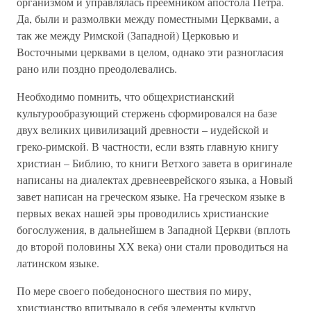
организмом и управлялась преемником апостола Петра.
Да, были и размолвки между поместными Церквами, а
так же между Римской (Западной) Церковью и
Восточными церквами в целом, однако эти разногласия
рано или поздно преодолевались.
Необходимо помнить, что общехристианский
культурообразующий стержень сформировался на базе
двух великих цивилизаций древности – иудейской и
греко-римской. В частности, если взять главную книгу
христиан – Библию, то книги Ветхого завета в оригинале
написаны на диалектах древнееврейского языка, а Новый
завет написан на греческом языке. На греческом языке в
первых веках нашей эры проводились христианские
богослужения, в дальнейшем в Западной Церкви (вплоть
до второй половины XX века) они стали проводиться на
латинском языке.
По мере своего победоносного шествия по миру,
христианство впитывало в себя элементы культур