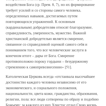
воздействия Бога (ср. Прем. 8, 7), но их формирование
требует усилий и со стороны самого человека,
определенных навыков, достигаемых путем
повторяющихся упражнений. К основным
(кардинальным) добродетелям относят благоразумие,
справедливость, умеренность, мужество. Важной
христианской добродетелью является смирение,
связанное со справедливой оценкой самого себя и
пониманием того, что все человеческие заслуги в
конечном итоге – дары от Бога. Смирение
противоположно пороку гордыни – безудержному
стремлению к самопревознесению» [51].
Католическая Церковь всегда «отстаивала высочайшее
достоинство каждого человека независимо от его
экономического, и социального положения,
национальности, цвета кожи, гражданства, образования,
религии, пола: все люди сотворены по образу и подобию
Божьему; за каждого из них Христос отдал Свою жизнь.