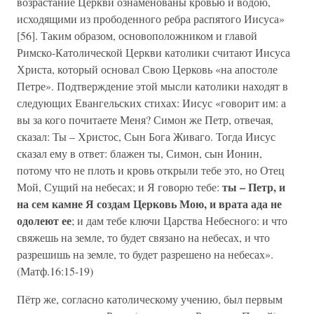
возрастание Церкви ознаменованы кровью и водою,
исходящими из прободенного ребра распятого Иисуса»
[56]. Таким образом, основоположником и главой
Римско-Католической Церкви католики считают Иисуса
Христа, который основал Свою Церковь «на апостоле
Петре». Подтверждение этой мысли католики находят в
следующих Евангельских стихах: Иисус «говорит им: а
вы за кого почитаете Меня? Симон же Петр, отвечая,
сказал: Ты – Христос, Сын Бога Живаго. Тогда Иисус
сказал ему в ответ: блажен ты, Симон, сын Ионин,
потому что не плоть и кровь открыли тебе это, но Отец
ты – Петр, и
Мой, Сущий на небесах; и Я говорю тебе:
на сем камне Я создам Церковь Мою, и врата ада не
одолеют ее
; и дам тебе ключи Царства Небесного: и что
свяжешь на земле, то будет связано на небесах, и что
разрешишь на земле, то будет разрешено на небесах».
(Матф.16:15-19)
Пётр же, согласно католическому учению, был первым