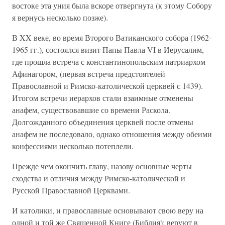
востоке эта уния была вскоре отвергнута (к этому Собору
я вернусь несколько позже).
В XX веке, во время Второго Ватиканского собора (1962-
1965 гг.), состоялся визит Папы Павла VI в Иерусалим,
где прошла встреча с константинопольским патриархом
Афинагором, (первая встреча предстоятелей
Православной и Римско-католической церквей с 1439).
Итогом встречи иерархов стали взаимные отменены
анафем, существовавшие со времени Раскола.
Долгожданного объединения церквей после отмены
анафем не последовало, однако отношения между обеими
конфессиями несколько потеплели.
Прежде чем окончить главу, назову основные черты
сходства и отличия между Римско-католической и
Русской Православной Церквами.
И католики, и православные основывают свою веру на
одной и той же Священной Книге (Библия); веруют в