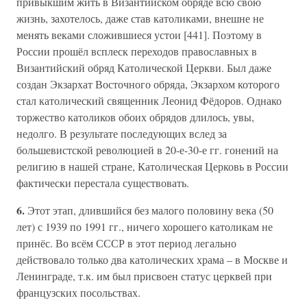
привыкшим жить в Византийском обряде всю свою
жизнь, захотелось, даже став католиками, внешне не
менять веками сложившиеся устои [441]. Поэтому в
России прошёл всплеск переходов православных в
Византийский обряд Католической Церкви. Был даже
создан Экзархат Восточного обряда, Экзархом которого
стал католический священник Леонид Фёдоров. Однако
торжество католиков обоих обрядов длилось, увы,
недолго. В результате последующих вслед за
большевистской революцией в 20-е-30-е гг. гонений на
религию в нашей стране, Католическая Церковь в России
фактически перестала существовать.
6.
Этот этап, длившийся без малого половину века (50
лет) с 1939 по 1991 гг., ничего хорошего католикам не
принёс. Во всём СССР в этот период легально
действовало только два католических храма – в Москве и
Ленинграде, т.к. им был присвоен статус церквей при
французских посольствах.