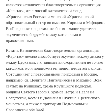
являются католическая благотворительная организация
«Каритас», итальянский католический фонд
«Христианская Россия» и минский «Христианский
образовательный центр во имя свв. Кирилла и Мефодия».
В «Покровских воротах» особое внимание уделяется
экуменической дружбе между католиками и
православными.
Кстати, Католическая благотворительная организация
«Каритас» немало способствует экуменическому диалогу
между Церквами, т.к. занимается окормлением не только
католиков, но и поддерживает приют для детей с улицы.
Сотрудничает с православными приходами в Москве,
например: св. Целителя Пантелеймона в Марьино, Всех
святых на Кулишках, храма Крутицкого подворья,
общины Святого Георгия, храмов Петра и Павла на
Солдатской, Космы и Дамиана в Шубине, Сретенского
монастыря, а также с приходами Подмосковья и
Ярославской обл [446].