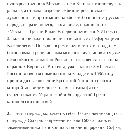
непосредственно в Москве, а не в Константинополе, как
раньше, а отсюда возросли амбиции российского
духовенства и притязания на «богоизбранность» русского
народа, выразившиеся, в том числе, в концепции
«Москва – Третий Рим». В первой четверти XVI века на
Западе происходят волнения, связанные с Реформацией.
Католическая Церковь переживает кризис и западным
богословам и религиозным мыслителям становится уже
не до «Богом забытой» России, находящейся «где-то на
окраинах Европы». Впрочем, уже в конце XVI века о
России вновь «вспоминают» на Западе и в 1596 году
происходит заключение Брестской Унии, отголоски
которой мы видим до сего дня в самом факте
существования Украинской и Белорусской Греко-
католических церквей.
3.
Третий период включает в себя 100 лет начинающихся
с периода Смутного времени начала 1600-х годов и
заканчивающихся эпохой царствования царевны Софьи,