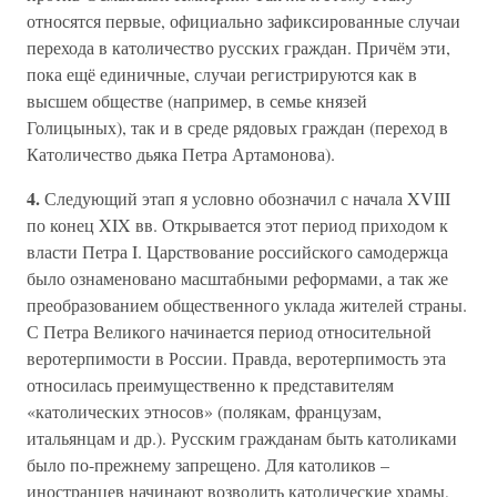
относятся первые, официально зафиксированные случаи
перехода в католичество русских граждан. Причём эти,
пока ещё единичные, случаи регистрируются как в
высшем обществе (например, в семье князей
Голицыных), так и в среде рядовых граждан (переход в
Католичество дьяка Петра Артамонова).
4.
Следующий этап я условно обозначил с начала XVIII
по конец XIX вв. Открывается этот период приходом к
власти Петра I. Царствование российского самодержца
было ознаменовано масштабными реформами, а так же
преобразованием общественного уклада жителей страны.
С Петра Великого начинается период относительной
веротерпимости в России. Правда, веротерпимость эта
относилась преимущественно к представителям
«католических этносов» (полякам, французам,
итальянцам и др.). Русским гражданам быть католиками
было по-прежнему запрещено. Для католиков –
иностранцев начинают возводить католические храмы,