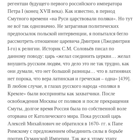
регентши будущего первого российского императора
Петра I (конец XVII века). Как известно, в период
Смутного времени «на Руси царствовали поляки». Но тут
не всё так однозначно. Не затрагивая политических
предпосылок польской интервенции, я попытался бегло
рассмотреть отношение царевича Дмитрия (Лжедмитрия
I-го) к религии. Историк С.М. Соловьёв писал по
данному поводу: царь «желал соединить церкви… желал
внушить русским людям, что дело это не так трудно, как
они думали, что нет большой разницы… что в латинянах
нет порока, что вера латинская и греческая – одна» [439].
В любом случае, в глазах русского народа «поляки в
Кремле» были восприняты как захватчики. После
освобождения Москвы от поляков и после прекращения
Смуты, долгое время Россия была по собственной воле
оторвана от Католического мира. Пока русский царь
Алексей Михайлович не обратился в 1670- гг. к Папе
Римскому с предложением объединить силы в борьбе
против Османской Империи. Так же к этому этапу