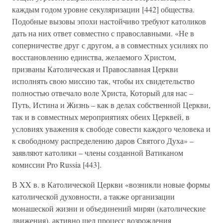
каждым годом уровне секуляризации [442] общества.
Подобные вызовы эпохи настойчиво требуют католиков
дать на них ответ совместно с православными. «Не в
соперничестве друг с другом, а в совместных усилиях по
восстановлению единства, желаемого Христом,
призваны Католическая и Православная Церкви
исполнять свою миссию так, чтобы их свидетельство
полностью отвечало воле Христа, Который для нас –
Путь, Истина и Жизнь – как в делах собственной Церкви,
так и в совместных мероприятиях обеих Церквей, в
условиях уважения к свободе совести каждого человека и
к свободному распределению даров Святого Духа» –
заявляют католики – члены созданной Ватиканом
комиссии Pro Russia [443].
В XX в. в Католической Церкви «возникли новые формы
католической духовности, а также организации
монашеской жизни и объединений мирян (католические
движения), активно шел процесс возрождения