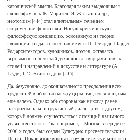
католической мысли. Благодаря таким выдающимся
философам, как Ж. Маритен, Э. Жильсон и др.,
неотомизм [444] стал влиятельным течением
современной философии. Новую христианскую
философскую концепцию, основанную на теории
эволюции, создал священник иезуит П. Тейяр де Шарден.
Ряд архитекторов, художников, поэтов, оставаясь
верными католической духовности, творцами новых
стилей и направлений в искусстве и литературе (А.
Гауди, Т.С. Элиот и др.)» [445].
Да, безусловно, до окончательного преодоления всех
трудностей в общении между церквами, очевидно, нам
ещё далеко. Однако обе стороны как никогда ранее
настроены на конструктивный диалог друг с другом,
который должен осуществляться с позиций взаимного
уважения сторон. Так, например, в Москве в середине
2000-х годов был создан Культурно-просветительский
Центр «Покровские ворота», соучредителями которого