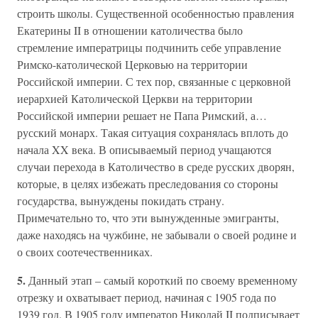
строить школы. Существенной особенностью правления
Екатерины II в отношении католичества было
стремление императрицы подчинить себе управление
Римско-католической Церковью на территории
Российской империи. С тех пор, связанные с церковной
иерархией Католической Церкви на территории
Российской империи решает не Папа Римский, а…
русский монарх. Такая ситуация сохранялась вплоть до
начала XX века. В описываемый период учащаются
случаи перехода в Католичество в среде русских дворян,
которые, в целях избежать преследования со стороны
государства, вынуждены покидать страну.
Примечательно то, что эти вынужденные эмигранты,
даже находясь на чужбине, не забывали о своей родине и
о своих соотечественниках.
5.
Данный этап – самый короткий по своему временному
отрезку и охватывает период, начиная с 1905 года по
1939 год. В 1905 году император Николай II подписывает