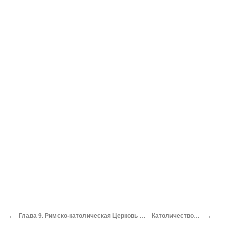
←
→
Глава 9. Римско-католическая Церковь в РФ в конце XX – нач. XXI вв.
Католичество в Интернете