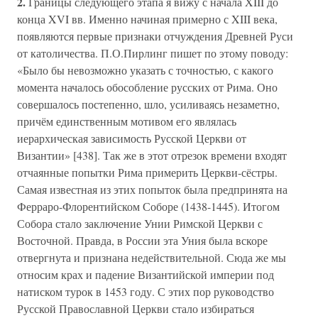
2.
Границы следующего этапа я вижу с начала XIII до
конца XVI вв. Именно начиная примерно с XIII века,
появляются первые признаки отчуждения Древней Руси
от католичества. П.О.Пирлинг пишет по этому поводу:
«Было бы невозможно указать с точностью, с какого
момента началось обособление русских от Рима. Оно
совершалось постепенно, шло, усиливаясь незаметно,
причём единственным мотивом его являлась
иерархическая зависимость Русской Церкви от
Византии» [438]. Так же в этот отрезок времени входят
отчаянные попытки Рима примерить Церкви-сёстры.
Самая известная из этих попыток была предпринята на
Ферраро-Флорентийском Соборе (1438-1445). Итогом
Собора стало заключение Унии Римской Церкви с
Восточной. Правда, в России эта Уния была вскоре
отвергнута и признана недействительной. Сюда же мы
относим крах и падение Византийской империи под
натиском турок в 1453 году. С этих пор руководство
Русской Православной Церкви стало избираться