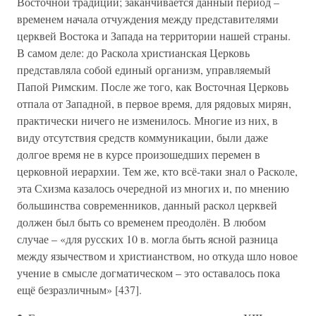
Восточной традиций; заканчивается данный период –
временем начала отчуждения между представителями
церквей Востока и Запада на территории нашей страны.
В самом деле: до Раскола христианская Церковь
представляла собой единый организм, управляемый
Папой Римским. После же того, как Восточная Церковь
отпала от Западной, в первое время, для рядовых мирян,
практически ничего не изменилось. Многие из них, в
виду отсутствия средств коммуникации, были даже
долгое время не в курсе произошедших перемен в
церковной иерархии. Тем же, кто всё-таки знал о Расколе,
эта Схизма казалось очередной из многих и, по мнению
большинства современников, данный раскол церквей
должен был быть со временем преодолён. В любом
случае – «для русских 10 в. могла быть ясной разница
между язычеством и христианством, но откуда шло новое
учение в смысле догматическом – это оставалось пока
ещё безразличным» [437].