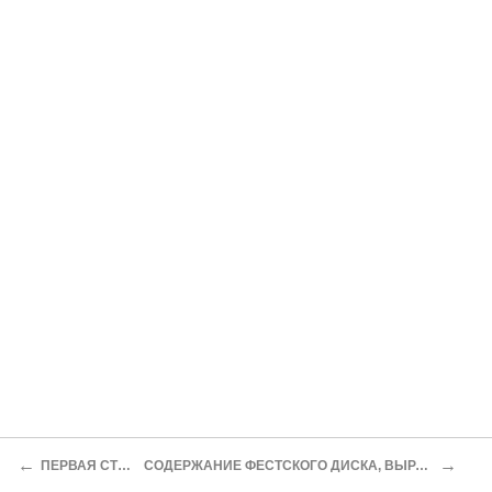
←
→
ПЕРВАЯ СТОРОНА ДИСКА
СОДЕРЖАНИЕ ФЕСТСКОГО ДИСКА, ВЫРАЖЕННОЕ СОВРЕМЕННЫМИ ТЕРМИНАМИ