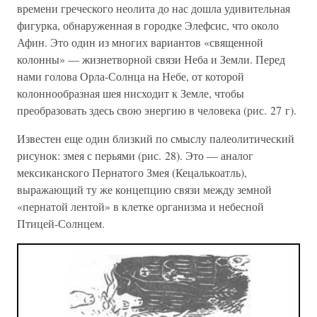
времени греческого неолита до нас дошла удивительная
фигурка, обнаруженная в городке Элефсис, что около
Афин. Это один из многих вариантов «священной
колонны» — жизнетворной связи Неба и Земли. Перед
нами голова Орла-Солнца на Небе, от которой
колоннообразная шея нисходит к Земле, чтобы
преобразовать здесь свою энергию в человека (рис. 27 г).
Известен еще один близкий по смыслу палеолитический
рисунок: змея с перьями (рис. 28). Это — аналог
мексиканского Пернатого Змея (Кецалькоатль),
выражающий ту же концепцию связи между земной
«пернатой лентой» в клетке организма и небесной
Птицей-Солнцем.