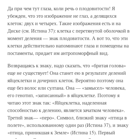
Да при чем тут глаза, коли речь о плодовитости! Я
убежден, что это изображение не глаз, а делящихся
клеток: двух и четырех. Такие изображения есть и на
Диске (см. Истина 37): клетка с перетянутой оболочкой в
момент деления — знак плодовитости. А вот то, что эти
клетки действительно напоминают глаза и помещены на
постаменты, придает им антропоморфный вид.
Возвращаясь к знаку, надо сказать, что «бритая голова»
еще не существует! Она станет ею в результате делений
яйцеклетки и дочерних клеток. Вероятно поэтому она
еще без волос или султана. Она — «замысел» человека,
его генотип, «записанный» в яйцеклетке. Поэтому я
читаю этот знак так: «Яйцеклетка, наделенная
способностью к делению, является зачатком человека».
Третий знак— «перо». Символ, близкий знаку «птица в
полете», использованному один раз (Истина 37), и знаку
«птица, приникшая к Земле» (Истина 15). Первый