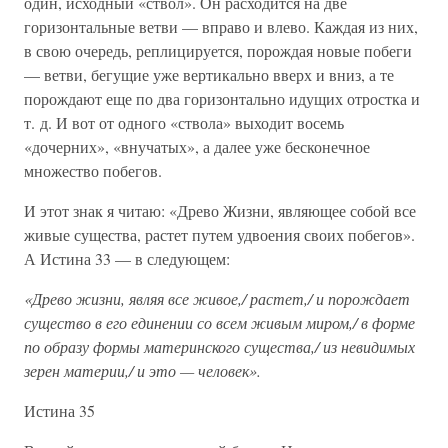
один, исходный «ствол». Он расходится на две
горизонтальные ветви — вправо и влево. Каждая из них,
в свою очередь, реплицируется, порождая новые побеги
— ветви, бегущие уже вертикально вверх и вниз, а те
порождают еще по два горизонтально идущих отростка и
т. д. И вот от одного «ствола» выходит восемь
«дочерних», «внучатых», а далее уже бесконечное
множество побегов.
И этот знак я читаю: «Древо Жизни, являющее собой все
живые существа, растет путем удвоения своих побегов».
А Истина 33 — в следующем:
«Древо жизни, являя все живое,/ растет,/ и порождает
существо в его единении со всем живым миром,/ в форме
по образу формы материнского существа,/ из невидимых
зерен материи,/ и это — человек».
Истина 35