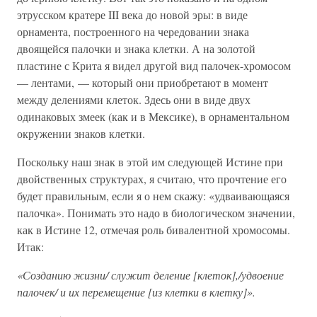
этрусском кратере III века до новой эры: в виде
орнамента, построенного на чередовании знака
двоящейся палочки и знака клетки. А на золотой
пластине с Крита я видел другой вид палочек-хромосом
— лентами, — который они приобретают в момент
между делениями клеток. Здесь они в виде двух
одинаковых змеек (как и в Мексике), в орнаментальном
окружении знаков клетки.
Поскольку наш знак в этой им следующей Истине при
двойственных структурах, я считаю, что прочтение его
будет правильным, если я о нем скажу: «удваивающаяся
палочка». Понимать это надо в биологическом значении,
как в Истине 12, отмечая роль бивалентной хромосомы.
Итак:
«Созданию жизни/ служит деление [клеток],/удвоение
палочек/ и их перемещение [из клетки в клетку]».