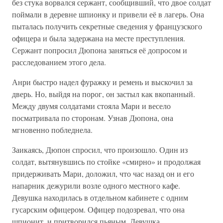
без стука ворвался сержант, сообщивший, что двое солдат
поймали в деревне шпионку и привели её в лагерь. Она
пыталась получить секретные сведения у французского
офицера и была задержана на месте преступления.
Сержант попросил Дюпона заняться её допросом и
расследованием этого дела.
Анри быстро надел фуражку и ремень и выскочил за
дверь. Но, выйдя на порог, он застыл как вкопанный.
Между двумя солдатами стояла Мари и весело
посматривала по сторонам. Узнав Дюпона, она
мгновенно побледнела.
Заикаясь, Дюпон спросил, что произошло. Один из
солдат, вытянувшись по стойке «смирно» и продолжая
придерживать Мари, доложил, что час назад он и его
напарник дежурили возле одного местного кафе.
Девушка находилась в отдельном кабинете с одним
гусарским офицером. Офицер подозревал, что она
шпионит, и притворился пьяным. Девушка