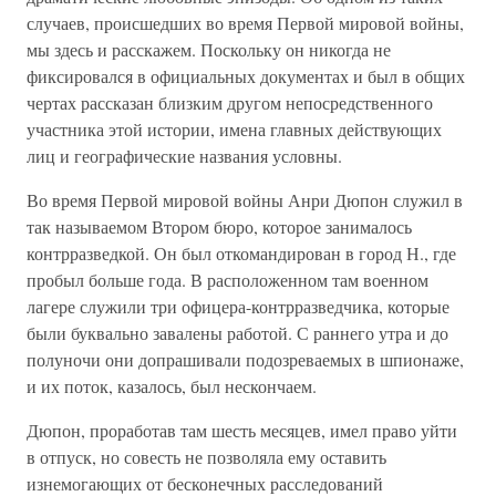
случаев, происшедших во время Первой мировой войны,
мы здесь и расскажем. Поскольку он никогда не
фиксировался в официальных документах и был в общих
чертах рассказан близким другом непосредственного
участника этой истории, имена главных действующих
лиц и географические названия условны.
Во время Первой мировой войны Анри Дюпон служил в
так называемом Втором бюро, которое занималось
контрразведкой. Он был откомандирован в город Н., где
пробыл больше года. В расположенном там военном
лагере служили три офицера-контрразведчика, которые
были буквально завалены работой. С раннего утра и до
полуночи они допрашивали подозреваемых в шпионаже,
и их поток, казалось, был нескончаем.
Дюпон, проработав там шесть месяцев, имел право уйти
в отпуск, но совесть не позволяла ему оставить
изнемогающих от бесконечных расследований