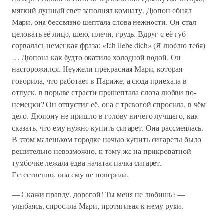
мягкий лунный свет заполнял комнату. Дюпон обнял
Мари, она бессвязно шептала слова нежности. Он стал
целовать её лицо, шею, плечи, грудь. Вдруг с её губ
сорвалась немецкая фраза: «Ich liebe dich» (Я люблю тебя)
… Дюпона как будто окатило холодной водой. Он
насторожился. Неужели прекрасная Мари, которая
говорила, что работает в Париже, а сюда приехала в
отпуск, в порыве страсти прошептала слова любви по-
немецки? Он отпустил её, она с тревогой спросила, в чём
дело. Дюпону не пришло в голову ничего лучшего, как
сказать, что ему нужно купить сигарет. Она рассмеялась.
В этом маленьком городке ночью купить сигареты было
решительно невозможно, к тому же на прикроватной
тумбочке лежала едва начатая пачка сигарет.
Естественно, она ему не поверила.
— Скажи правду, дорогой! Ты меня не любишь? —
улыбаясь, спросила Мари, протягивая к нему руки.