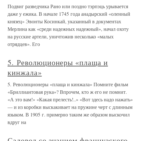
Подвиг разведчика Рано или поздно тэрпэць урывается
даже у ежика. В начале 1745 года анадырский «оленный
князец» Эвонты Косинкай, указанный в документах
Мерлина как «среди надежных надежный», начал охоту
на русские артели, уничтожив несколько «малых
отрядцев». Его
5. Революционеры «плаща и
кинжала»
5. Революционеры «плаща и кинжала» Помните фильм
«Бриллиантовая рука»? Впрочем, кто ж его не помнит.
«А это вам!» «Какая прелесть!..» «Вот здесь надо нажать»
— и из коробки выскакивает на пружине черт с длинным
языком. В 1905 г. примерно таким же образом выскочил
вдруг на
Садовод со знанием французского