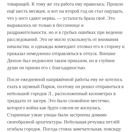
товарищей. К тому же эта работа ему нравилась. Прошло
ещё шесть месяцев, и вот на второй год он стал ощущать,
что у него сдают нервы, — усталость брала своё. Это
выражалось не только в бессоннице и
раздражительности, но и в грубых ошибках при ведении
расследований. Это не могло ускользнуть от внимания
начальства, и однажды комендант отозвал его в сторону и
приказал немедленно отправляться в отпуск. Внешне
Дюпон был недоволен таким приказом, но в глубине
души он принял его с благодарностью.
После ежедневной напряжённой работы ему не хотелось
ехать в шумный Париж, поэтому он решил отправиться в
небольшой городок Л., расположенный километрах в
тридцати от лагеря. Это было спокойное местечко,
которого война как будто совсем не коснулась.
Старинные узкие улицы были застроены домами
своеобразной архитектуры. Небольшая речушка петлёй
огибала городок. Погода стояла замечательная, повсюду