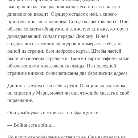
выспрашивала, где расположился его полк и в какую
дивизию он входит. Офицер остался с ней, а своего
приятеля послал за конвоем. Солдаты арестовали её. При
обыске солдаты обнаружили записную книжку, которую
докладывавший солдат передал Дюпону. В ней
содержались фамилии офицеров и номера частей, а на
одной из страниц был набросок карты. Штабы частей
были обозначены стрелками. Такими картографическими
обозначениями пользовались немцы. На последней
странице книжки были записаны два берлинских адреса.
Дюпон с трудом взял себя в руки. Официальным тоном
он спросил у Мари, может ли она что-либо сказать в своё
оправдание.
Она улыбнулась и ответила по-французски:
— Война есть война…
Но вдруг самообладание оставило её. Она вырвалась из