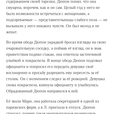
содержанием своей тарелки, Дюпон понял, что она
смущена, впрочем, как и он сам. Целый год у него не
было возможности встречаться с женщинами, а
подозреваемые — представительницы слабого пола — не
вызывали у него никаких чувств. Он был молод и не
женат.
Во время обеда Дюпон украдкой бросал взгляды на свою
очаровательную соседку, а поймав её взгляд, он в знак
приветствия поднял стакан, она ответила застенчивой
улыбкой и покраснела. В конце обеда Дюпон подозвал
официанта и попросил его передать девушке своё
восхищение и просьбу разрешить ему пересесть за её
столик. Он с волнением следил за её реакцией. Девушка
снова покраснела, кивнула официанту и улыбнулась.
Обрадованный Дюпон направился к ней.
Её звали Мари, она работала секретаршей в одной из
парижских фирм, а в Л. приехала в отпуск. Дюпон
спросил, почему такая очаровательная мадемуазель