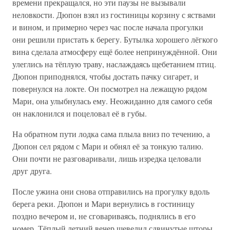
времени прекращался, но эти паузы не вызывали
неловкости. Дюпон взял из гостиницы корзину с яствами
и вином, и примерно через час после начала прогулки
они решили пристать к берегу. Бутылка хорошего лёгкого
вина сделала атмосферу ещё более непринуждённой. Они
улеглись на тёплую траву, наслаждаясь щебетанием птиц.
Дюпон приподнялся, чтобы достать пачку сигарет, и
повернулся на локте. Он посмотрел на лежащую рядом
Мари, она улыбнулась ему. Неожиданно для самого себя
он наклонился и поцеловал её в губы.
На обратном пути лодка сама плыла вниз по течению, а
Дюпон сел рядом с Мари и обнял её за тонкую талию.
Они почти не разговаривали, лишь изредка целовали
друг друга.
После ужина они снова отправились на прогулку вдоль
берега реки. Дюпон и Мари вернулись в гостиницу
поздно вечером и, не сговариваясь, поднялись в его
номер. Тёплый летний вечер шевелил сдвинутые шторы,