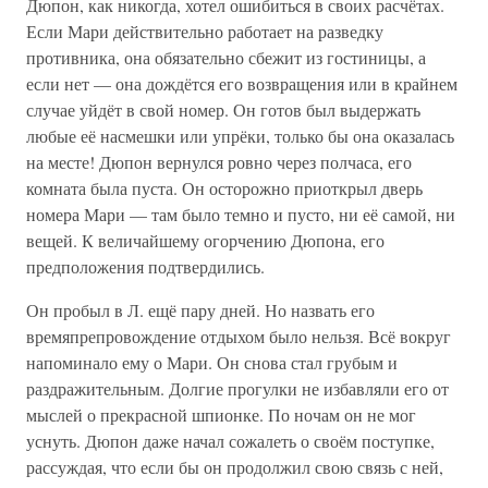
Дюпон, как никогда, хотел ошибиться в своих расчётах.
Если Мари действительно работает на разведку
противника, она обязательно сбежит из гостиницы, а
если нет — она дождётся его возвращения или в крайнем
случае уйдёт в свой номер. Он готов был выдержать
любые её насмешки или упрёки, только бы она оказалась
на месте! Дюпон вернулся ровно через полчаса, его
комната была пуста. Он осторожно приоткрыл дверь
номера Мари — там было темно и пусто, ни её самой, ни
вещей. К величайшему огорчению Дюпона, его
предположения подтвердились.
Он пробыл в Л. ещё пару дней. Но назвать его
времяпрепровождение отдыхом было нельзя. Всё вокруг
напоминало ему о Мари. Он снова стал грубым и
раздражительным. Долгие прогулки не избавляли его от
мыслей о прекрасной шпионке. По ночам он не мог
уснуть. Дюпон даже начал сожалеть о своём поступке,
рассуждая, что если бы он продолжил свою связь с ней,