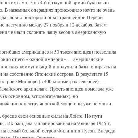
понских самолетов 4-й воздушной армии буквально
ю. В наземных операциях происходило нечто не очень
 года словно повторили опыт траншейной Первой
е наступило между 27 ноября и 12 декабря. Затем
ния начали склонять чашу весов в американскую
 погибших американцев и 50 тысяч японцев) позволила
Токио от его «южной империи» — американские
понских коммуникаций и получили базы, опираясь на
 на собственно Японские острова. В результате 15
острове Миндоро (в 400 километрах севернее) —
Малайского архипелага. Ярость японцев помогала уже
в (в основном, вспомогательных), но
движении к центру японской мощи они уже не могли.
 бросив свои основные силы на Лойте. Но пути
ы. Их ожидала запланированная на 9 января 1945 г.
ы на самый большой остров Филиппин Лусон. Впереди
Лусон, Иводзима, Окинава.