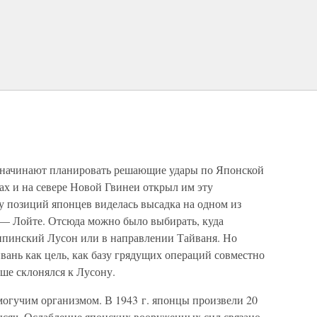
 начинают планировать решающие удары по Японской
ах и на севере Новой Гвинеи открыл им эту
 позиций японцев виделась высадка на одном из
— Лойте. Отсюда можно было выбирать, куда
ппинский Лусон или в направлении Тайваня. Но
ань как цель, как базу грядущих операций совместно
ше склонялся к Лусону.
могучим организмом. В 1943 г. японцы произвели 20
тысяч. Ослабление японских вооруженных сил связано