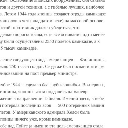
ов и другой техники, а с гибелью лучших, наиболее
в. Летом 1944 года японцы создают отряды камикадзе
онголов в четырнадцатом веке) на массовой основе.
остой: противник должен убедиться, что
ельно дорогостояща; есть все основания идти менее
у были осуществлены 2550 полетов камикадзе, а к
5 тысяч камикадзе.
вление следующего хода американцев — Филиппины,
ыло 250 тысяч солдат. Сюда же был послан и «тигр»
тендовавший на пост премьер-министра.
тябре 1944 г. сделало
две
грубые ошибки. Во-первых,
иппины, японцы затем поддались на маневр
жение в направлении Тайваня. Именно здесь, в небе
ия потеряла последних асов — 500 потерянных машин
летов. У американского адмирала Хелси была
японцы ничего уже, кроме камикадзе,
ебе над Лойте (а именно эта цель американцев стала