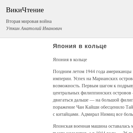
ВикиЧтение
Вторая мировая война
Уткин Анатолий Иванович
Япония в кольце
Япония в кольце
Поздним летом 1944 года американцы
империи. Успех на Марианских остров
возможность. Первым шагом к подрыву
центральных филиппинских островов 
двигаться дальше — на большой фили
поражение Чан Кайши обесценило Тайв
с китайцами. Адмирал Нимиц все боль
Японская военная машина оставалась 
тысяч самолетов, а в 1944 году — 26 