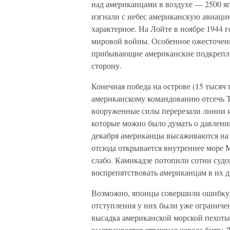
над американцами в воздухе — 2500 я
изгнали с небес американскую авиаци
характерное. На Лойте в ноябре 1944
мировой войны. Особенное ожесточени
прибывающие американские подкрепле
сторону.
Конечная победа на острове (15 тысяч
американскому командованию отсечь 
вооруженные силы перерезали линии я
которые можно было думать о давлении
декабря американцы высаживаются на 
отсюда открывается внутреннее море 
слабо. Камикадзе потопили сотни судо
воспрепятствовать американцам в их 
Возможно, японцы совершили ошибку,
отступления у них были уже ограничен
высадка американской морской пехот
выстраивается страшная череда битв: 