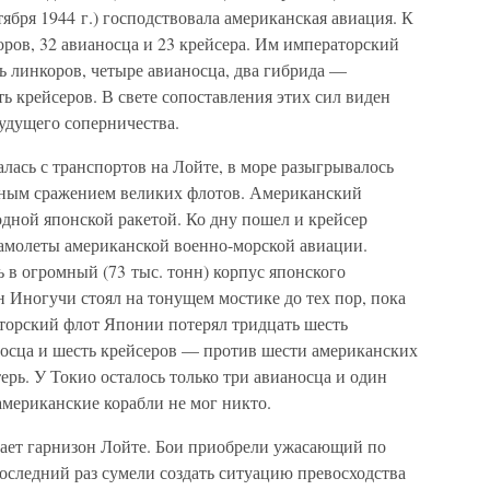
ября 1944 г.) господствовала американская авиация. К
ров, 32 авианосца и 23 крейсера. Им императорский
ь линкоров, четыре авианосца, два гибрида —
ь крейсеров. В свете сопоставления этих сил виден
удущего соперничества.
лась с транспортов на Лойте, в море разыгрывалось
пным сражением великих флотов. Американский
дной японской ракетой. Ко дну пошел и крейсер
амолеты американской военно-морской авиации.
ь в огромный (73 тыс. тонн) корпус японского
 Иногучи стоял на тонущем мостике до тех пор, пока
аторский флот Японии потерял тридцать шесть
носца и шесть крейсеров — против шести американских
ерь. У Токио осталось только три авианосца и один
американские корабли не мог никто.
вает гарнизон Лойте. Бои приобрели ужасающий по
последний раз сумели создать ситуацию превосходства