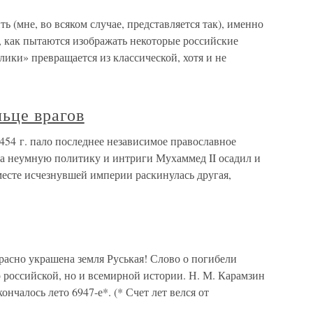
ь (мне, во всяком случае, представляется так), именно
о, как пытаются изображать некоторые российские
ики» превращается из классической, хотя и не
льце врагов
1454 г. пало последнее независимое православное
за неумную политику и интриги Мухаммед II осадил и
месте исчезнувшей империи раскинулась другая,
красно украшена земля Руськая! Слово о погибели
о российской, но и всемирной истории. Н. М. Карамзин
ончалось лето 6947-е*. (* Счет лет велся от