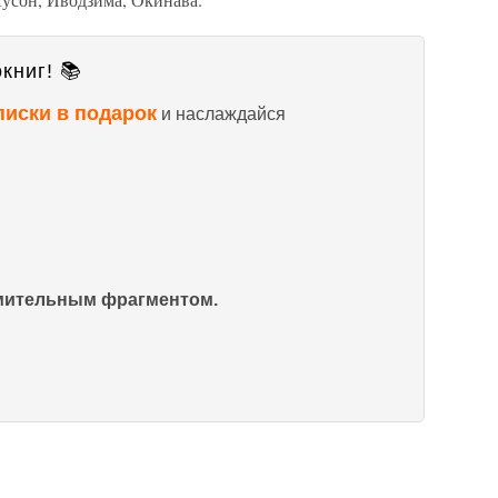
книг! 📚
писки в подарок
и наслаждайся
омительным фрагментом.