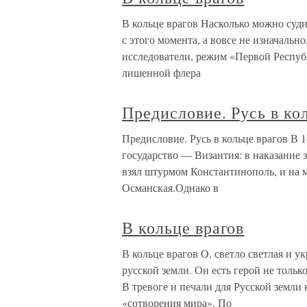
В кольце врагов Насколько можно судит
с этого момента, а вовсе не изначальн
исследователи, режим «Первой Республ
лишенной флера
Предисловие. Русь в ко
Предисловие. Русь в кольце врагов В 
государство — Византия: в наказание 
взял штурмом Константинополь, и на 
Османская.Однако в
В кольце врагов
В кольце врагов О, светло светлая и у
русской земли. Он есть герой не тольк
В тревоге и печали для Русской земли к
«сотворения мира». По