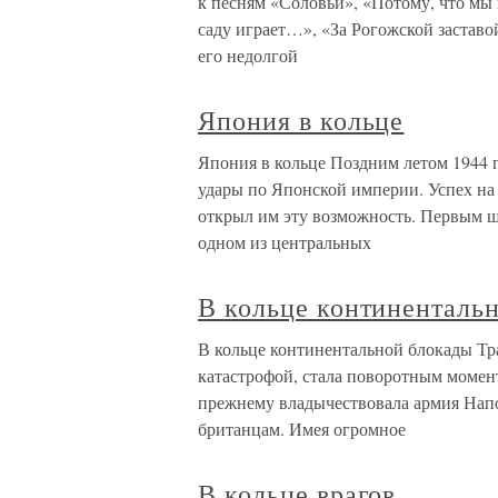
к песням «Соловьи», «Потому, что мы 
саду играет…», «За Рогожской заставо
его недолгой
Япония в кольце
Япония в кольце Поздним летом 1944
удары по Японской империи. Успех на
открыл им эту возможность. Первым ш
одном из центральных
В кольце континенталь
В кольце континентальной блокады Тр
катастрофой, стала поворотным момент
прежнему владычествовала армия Напо
британцам. Имея огромное
В кольце врагов