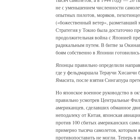
не с уменьшением численности самолет
опытных пилотов, моряков, пехотинце
(«божественный ветер», разметавший м
Стратегия у Токио была достаточно пр
продолжительная война с Японией пред
радикальным путем. В битве за Окинав
боям собственно в Японии готовились 
Японцы правильно определили напра
где у фельдмаршала Тераучи Хисаичи б
Ямасита, после взятия Сингапура пре
Но японское военное руководство в ок
правильно усмотрев Центральные Фил
американцев, сделавших обманное дви
неподалеку от Китая, японская авиац
против 100 сбитых американских само
примерно тысяча самолетов, которым 
противопоставить не могли. Теперь в н