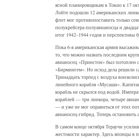
ясной планировщикам в Токио к 17 окт
Лойте подошли 12 американских линко
флот мог противопоставить только сем
полукрейсера-полуавианосца и двадцат
итог 1942–1944 годов и перспективы б
Пока 6-я американская армия высажива
то, что можно назвать последним кру
авианосец «Принстон» был потоплен о
«Бирмингем». Но исход дела решили с
Тринадцать торпед с воздуха вонзилис
линейного корабля «Мусаши». Капитан
корабль не скрылся под водой. Импер
кораблей — три линкора, четыре авиа
— и уже не мог оправиться от этих пот
авианосец-гибрид. Теперь остановить 
В самом конце октября Тераучи усили
жестокости характер. Здесь японцы в 