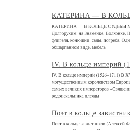
КАТЕРИНА — В КОЛЬ
КАТЕРИНА — В КОЛЬЦЕ СУДЬБЫ Мног
Долгоруким: на Знаменке, Волхонке, 
флигеля, конюшни, сады, погреба. Одна
обшарпанном виде, мебель
IV. В кольце империй (
IV. В кольце империй (1526–1711) В X
могущественным королевством Европы.
самых великих императоров «Священн
родоначальника плеяды
Поэт в кольце завистни
Поэт в кольце завистников (Алексей Ф