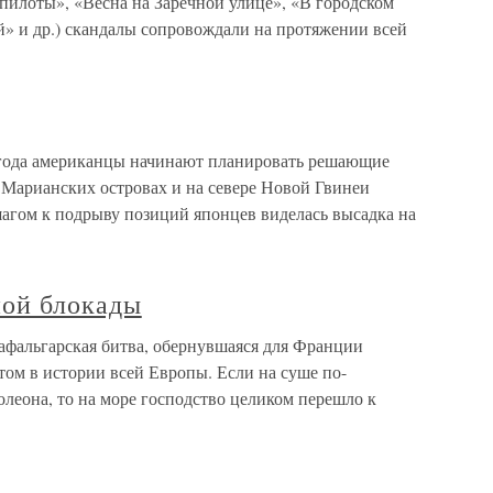
пилоты», «Весна на Заречной улице», «В городском
й» и др.) скандалы сопровождали на протяжении всей
 года американцы начинают планировать решающие
 Марианских островах и на севере Новой Гвинеи
агом к подрыву позиций японцев виделась высадка на
ной блокады
афальгарская битва, обернувшаяся для Франции
ом в истории всей Европы. Если на суше по-
леона, то на море господство целиком перешло к