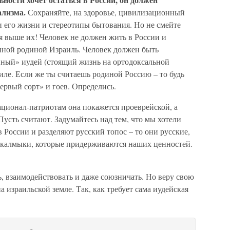
ализма.
Сохраняйте, на здоровье, цивилизационный
ии его жизни и стереотипы бытования. Но не смейте
бя выше их! Человек не должен жить в России и
нной родиной Израиль. Человек должен быть
нный» иудей (стоящий жизнь на ортодоксальной
аиле. Если же ты считаешь родиной Россию – то будь
ервый сорт» и гоев. Определись.
ционал-патриотам она покажется проеврейской, а
усть считают. Задумайтесь над тем, что мы хотели
в России и разделяют русский топос – то они русские,
и калмыки, которые придерживаются наших ценностей.
, взаимодействовать и даже союзничать. Но веру свою
 израильской земле. Так, как требует сама иудейская