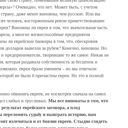
ерсы»? Очевидно, что нет. Может быть, с учетом
 страну, даже менее виновны, чем русские. Или вы
тысяч человек, восторженным ревом приветствовавшие
вреи? Виновны ли евреи в том, что значительная часть
арела, а многие жизнеспособные предприятия
ны ли еврейские банкиры в том, что, обескровив
рдов долларов вывезли за рубеж? Конечно, виновны. Но
 и предприниматели, творившие то же самое. Никак не
, которая раздавала собственность за бесценок и
Возможно, евреи брали умением – но мы отвечали
которой не были б причастны евреи. Но это в полной
енно обвинять евреев, не посмотрев сначала на самих
Мы все виноваты в том, что
удел слабых и трусливых.
 результат еврейского заговора, а плод
ы переломить судьбу и выиграть историю, нам
оит излечиться и от боязни евреев. Стыдно глядеть
лее сильными, более умными, удачливыми и