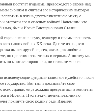
главный постулат иудаизма (превосходство евреев над
маем сионизм и считаем его историческим выходом
и воплотить в жизнь двухтысячелетнюю мечту о
но и отстояли его в опасных войнах! Напомним, что
ев былью, был и Иосиф Виссарионович Сталин.
й евреи внесли в науку, культуру и промышленность
 всех наших войнах ХХ века. Да и те из нас, кто
рняка имеют друзей-евреев, «втихаря» любят и
уме, но при этом отзывчивых и верных. А потому мы
рить ни многие сторонники, ни столь же многие
но исповедующие фундаменталисткое иудейство, после
ое государство. Вот там и доказывайте свое
о всех странах мира должны превратиться в комитеты
тов в Израиль. Пусть ведут целенаправленную,
хочет покинуть свою родину ради Израиля.
ности хочет остаться в России, он должен