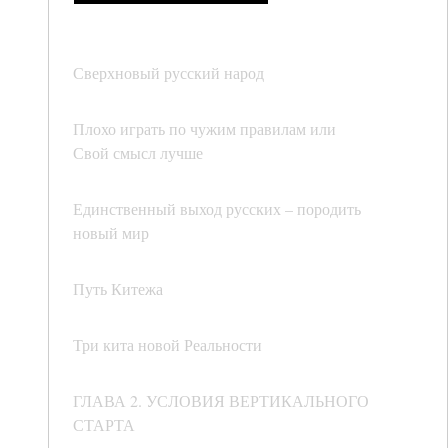
Сверхновый русский народ
Плохо играть по чужим правилам или
Свой смысл лучше
Единственный выход русских – породить
новый мир
Путь Китежа
Три кита новой Реальности
ГЛАВА 2. УСЛОВИЯ ВЕРТИКАЛЬНОГО
СТАРТА