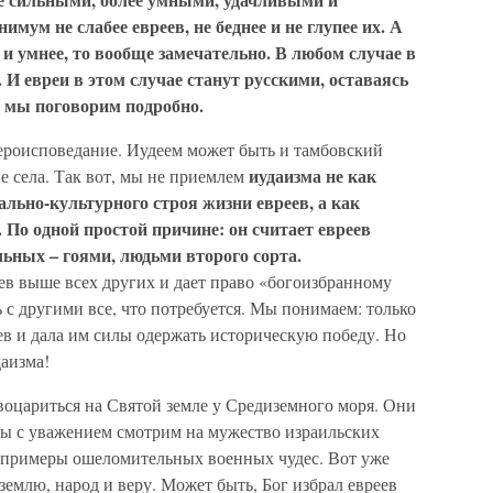
ум не слабее евреев, не беднее и не глупее их. А
е и умнее, то вообще замечательно. В любом случае в
 И евреи в этом случае станут русскими, оставаясь
м мы поговорим подробно.
вероисповедание. Иудеем может быть и тамбовский
иудаизма не как
е села. Так вот, мы не приемлем
льно-культурного строя жизни евреев, а как
 По одной простой причине: он считает евреев
льных – гоями, людьми второго сорта.
ев выше всех других и дает право «богоизбранному
 с другими все, что потребуется. Мы понимаем: только
ев и дала им силы одержать историческую победу. Но
аизма!
воцариться на Святой земле у Средиземного моря. Они
Мы с уважением смотрим на мужество израильских
 примеры ошеломительных военных чудес. Вот уже
землю, народ и веру. Может быть, Бог избрал евреев