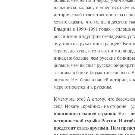
на джинсы, колбасу и «шестисотые» «м
исторической ответственности за свою
хотите сказать, что толпы в десятки 
Ельцина в 1990–1991 годах – сплошь е
российской индустрии безнадежно уст
очутились в руках иностранцев? Винов
страну, десятки, а то и сотни миллиа
никак не больше, чем русские банкиры
больше, чем высшая русская бюрократия
загоняла в банки бюджетные деньги. 
числом. Нет беды в нашей истории, к 
мере относится и к русским.
К чему мы это? А к тому, что бессмысл
себя. Искать «крайних» на стороне – 
произошло с нашей страной. Это – не
исторической судьбы России. И чтоб
предстоит стать другими. Нам предст
на них снизу вверх и считать их бо