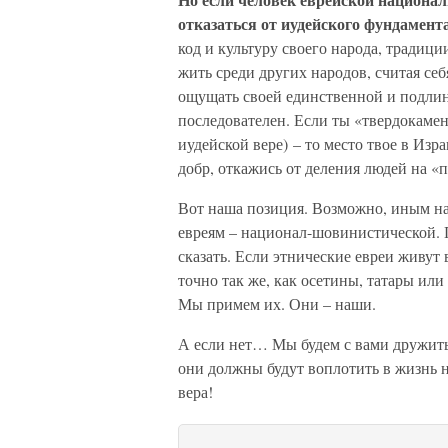
отказаться от иудейского фундамент
код и культуру своего народа, традиц
жить среди других народов, считая се
ощущать своей единственной и подли
последователен. Если ты «твердокаме
иудейской вере) – то место твое в Изр
добр, откажись от деления людей на «п
Вот наша позиция. Возможно, иным на
евреям – национал-шовинистической. П
сказать. Если этнические евреи живут 
точно так же, как осетины, татары ил
Мы примем их. Они – наши.
А если нет… Мы будем с вами дружить
они должны будут воплотить в жизнь на
вера!