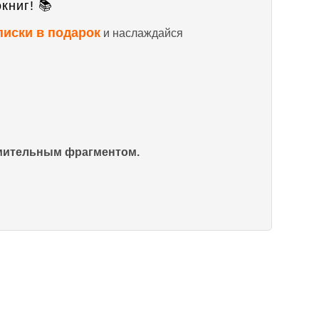
книг! 📚
писки в подарок
и наслаждайся
омительным фрагментом.