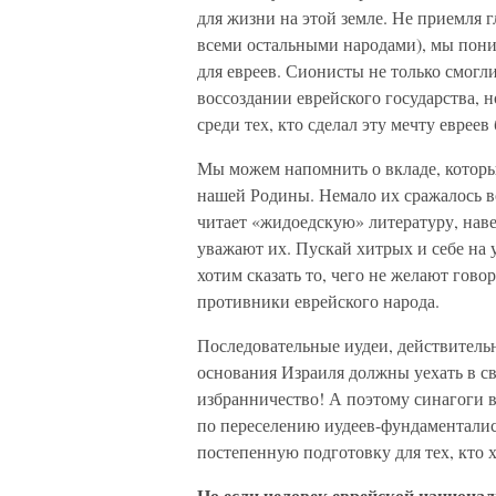
для жизни на этой земле. Не приемля 
всеми остальными народами), мы пони
для евреев. Сионисты не только смогл
воссоздании еврейского государства, 
среди тех, кто сделал эту мечту евре
Мы можем напомнить о вкладе, которы
нашей Родины. Немало их сражалось во
читает «жидоедскую» литературу, наве
уважают их. Пускай хитрых и себе на 
хотим сказать то, чего не желают гово
противники еврейского народа.
Последовательные иудеи, действитель
основания Израиля должны уехать в св
избранничество! А поэтому синагоги в
по переселению иудеев-фундаменталис
постепенную подготовку для тех, кто 
Но если человек еврейской националь