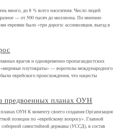
нь много, до 8 % всего населения. Число людей
разное — от 500 тысяч до миллиона. По мнению
ими евреями было «три дороги: ассимиляция, выезд в
рос
главных врагов и одновременно пропагандистских
и «мировые плутократы» — воротилы международного
 были еврейского происхождения, что нацисты
 в предвоенных планах ОУН
 планах ОУН К моменту своего создания Организация
еткой позиции по «еврейскому вопросу». Главной
 соборной самостийной державы (УССД), в состав