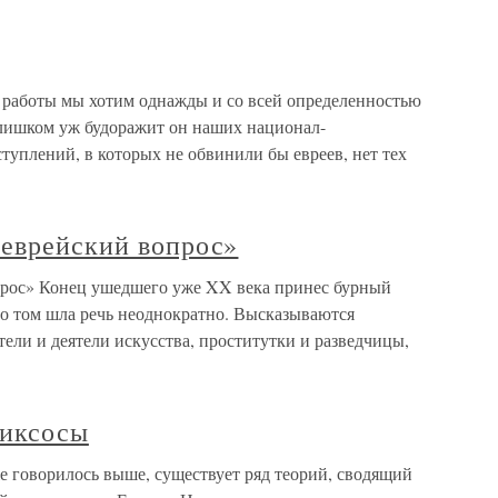
 работы мы хотим однажды и со всей определенностью
Слишком уж будоражит он наших национал-
ступлений, в которых не обвинили бы евреев, нет тех
«еврейский вопрос»
прос» Конец ушедшего уже XX века принес бурный
 о том шла речь неоднократно. Высказываются
ели и деятели искусства, проститутки и разведчицы,
гиксосы
е говорилось выше, существует ряд теорий, сводящий