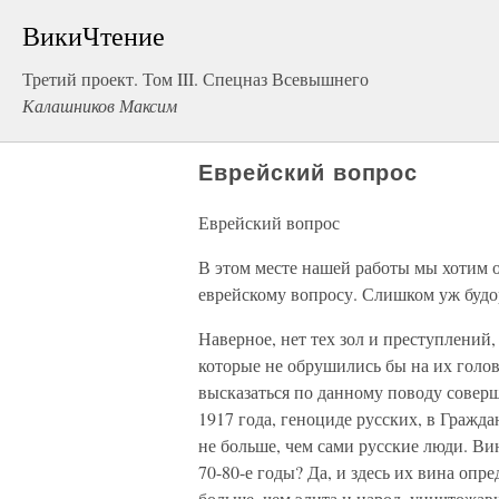
ВикиЧтение
Третий проект. Том III. Спецназ Всевышнего
Калашников Максим
Еврейский вопрос
Еврейский вопрос
В этом месте нашей работы мы хотим 
еврейскому вопросу. Слишком уж будо
Наверное, нет тех зол и преступлений,
которые не обрушились бы на их голов
высказаться по данному поводу совер
1917 года, геноциде русских, в Гражд
не больше, чем сами русские люди. Ви
70-80-е годы? Да, и здесь их вина опр
больше, чем элита и народ, уничтожа