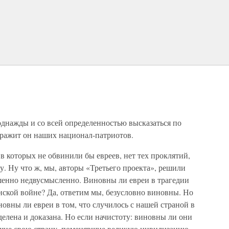
однажды и со всей определенностью высказаться по
ражит он наших национал-патриотов.
 в которых не обвинили бы евреев, нет тех проклятий,
у. Ну что ж, мы, авторы «Третьего проекта», решили
шенно недвусмысленно. Виновны ли евреи в трагедии
анской войне? Да, ответим мы, безусловно виновны. Но
новны ли евреи в том, что случилось с нашей страной в
еделена и доказана. Но если начистоту: виновны ли они
вшие свою страну, поменявшие великую цивилизацию