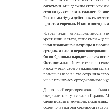
богатыми. Мы должны стать как миним
если получится стать сильнее, богач
России мы будем действовать вместе.
при этом евреями. И вот о последне
«Еврей» ведь – не национальность, а 
крестьянин. Кстати, такие были – целы
цивилизационной матрицы или социа
ортодоксального вероисповедования.
богоизбранным народом, а всех оста
Ортодоксальный
иудаизм ставит евре
народу» ради своего выживания делать
пламенная вера в Яхве сохранила евре
мы не принимаем ортодоксального иуд
Да, по своей вере евреи должны были 
следовали завету и создали Израиль. 
спецназовцев и армейцев, показавших
более полувека они сражаются за свои 