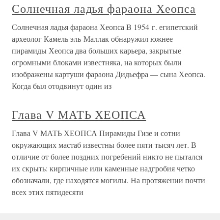
Солнечная ладья фараона Хеопса
Солнечная ладья фараона Хеопса В 1954 г. египетский
археолог Камель эль-Маллак обнаружил южнее
пирамиды Хеопса два больших карьера, закрытые
огромными блоками известняка, на которых были
изображены картуши фараона Дидьефра — сына Хеопса.
Когда был отодвинут один из
Глава V МАТЬ ХЕОПСА
Глава V МАТЬ ХЕОПСА Пирамиды Гизе и сотни
окружающих мастаб известны более пяти тысяч лет. В
отличие от более поздних погребений никто не пытался
их скрыть: кирпичные или каменные надгробия четко
обозначали, где находятся могилы. На протяжении почти
всех этих пятидесяти