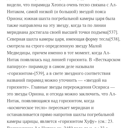
видели, что пирамида Хеопса очень тесно связана с Ал-
Нитаком, самой низкой (и большой) звездой пояса
Ориона; южная шахта погребальной камеры царя была
также направлена на эту звезду, когда та по линии
меридиана достигала своей высшей точки подъема[537].
Северная шахта камеры царя, имеющая форму тесла[538],
смотрела на строго определенную звезду Малой
Медведицы, причем именно в тот момент, когда Ал-
Нитак появлялась над линией горизонта. В «Весткарском
папирусе» пирамиду в самом деле называли
«горизонтом»[539], а в свете звездного соответствия
названий пирамид можно уточнить — «звездой на
горизонте». Главные звезды перерождения Осириса —
это звезды Ориона, и отсюда можно заключить, что Ал-
Нитак, появляющаяся над горизонтом, когда
«космическое тесло» пересекает меридиан и
останавливается прямо напротив шахты погребальной
камеры царицы, является «горизонтом Хуфу» (см.: 23.
Восхождение Ал-Нитака ок. 2450 года до н. э.; 23 а.