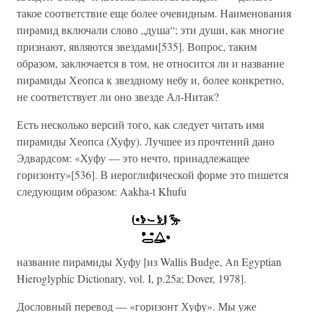
такое соответствие еще более очевидным. Наименования
пирамид включали слово „душа“; эти души, как многие
признают, являются звездами[535]. Вопрос, таким
образом, заключается в том, не относится ли и название
пирамиды Хеопса к звездному небу и, более конкретно,
не соответствует ли оно звезде Ал-Нитак?
Есть несколько версий того, как следует читать имя
пирамиды Хеопса (Хуфу). Лучшее из прочтений дано
Эдвардсом: «Хуфу — это нечто, принадлежащее
горизонту»[536]. В иероглифической форме это пишется
следующим образом: Aakha-t Khufu
название пирамиды Хуфу [из Wallis Budge, An Egyptian
Hieroglyphic Dictionary, vol. I, p.25a; Dover, 1978].
Дословный перевод — «горизонт Хуфу». Мы уже