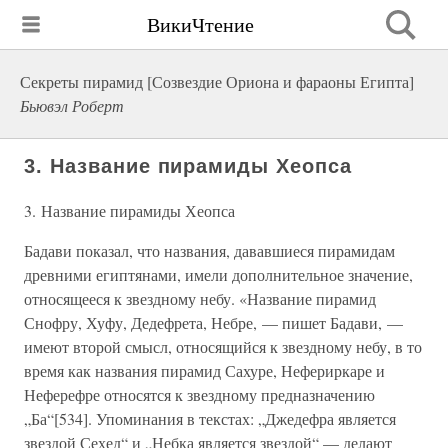
ВикиЧтение
Секреты пирамид [Созвездие Ориона и фараоны Египта]
Бьювэл Роберт
3. Название пирамиды Хеопса
3. Название пирамиды Хеопса
Бадави показал, что названия, дававшиеся пирамидам
древними египтянами, имели дополнительное значение,
относящееся к звездному небу. «Название пирамид
Снофру, Хуфу, Дедефрета, Небре, — пишет Бадави, —
имеют второй смысл, относящийся к звездному небу, в то
время как названия пирамид Сахуре, Нефериркаре и
Неферефре относятся к звездному предназначению
„Ба“[534]. Упоминания в текстах: „Джедефра является
звездой Сехед“ и „Небка является звездой“ — делают