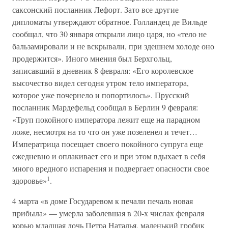
саксонский посланник Лефорт. Зато все другие
дипломаты утверждают обратное. Голландец де Вильде
сообщал, что 30 января открыли лицо царя, но «тело не
бальзамировали и не вскрывали, при здешнем холоде оно
продержится». Иного мнения был Берхгольц,
записавший в дневник 8 февраля: «Его королевское
высочество видел сегодня утром тело императора,
которое уже почернело и попортилось». Прусский
посланник Мардефельд сообщал в Берлин 9 февраля:
«Труп покойного императора лежит еще на парадном
ложе, несмотря на то что он уже позеленел и течет…
Императрица посещает своего покойного супруга еще
ежедневно и оплакивает его и при этом вдыхает в себя
много вредного испарения и подвергает опасности свое
1
здоровье»
.
4 марта «в доме Государевом к печали печаль новая
прибыла» — умерла заболевшая в 20-х числах февраля
корью младшая дочь Петра Наталья, маленький гробик