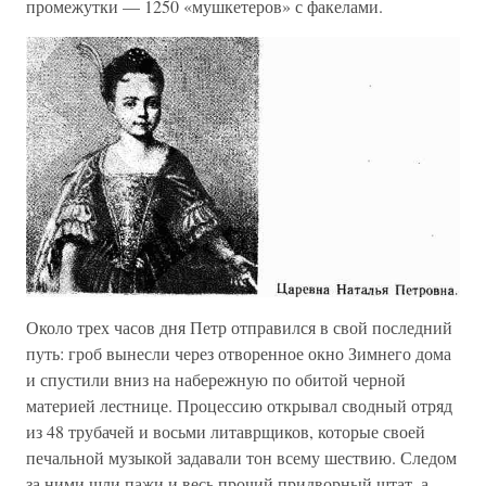
промежутки — 1250 «мушкетеров» с факелами.
Около трех часов дня Петр отправился в свой последний
путь: гроб вынесли через отворенное окно Зимнего дома
и спустили вниз на набережную по обитой черной
материей лестнице. Процессию открывал сводный отряд
из 48 трубачей и восьми литаврщиков, которые своей
печальной музыкой задавали тон всему шествию. Следом
за ними шли пажи и весь прочий придворный штат, а