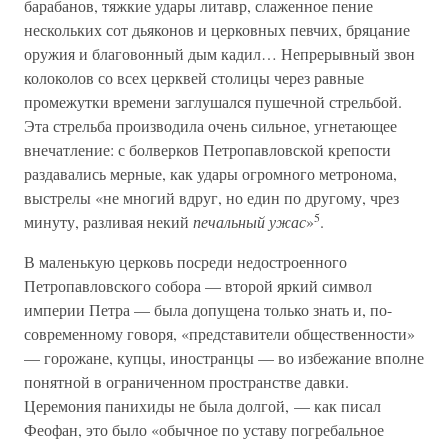
барабанов, тяжкие удары литавр, слаженное пение
нескольких сот дьяконов и церковных певчих, бряцание
оружия и благовонный дым кадил… Непрерывный звон
колоколов со всех церквей столицы через равные
промежутки времени заглушался пушечной стрельбой.
Эта стрельба производила очень сильное, угнетающее
внечатление: с болверков Петропавловской крепости
раздавались мерные, как удары огромного метронома,
выстрелы «не многий вдруг, но един по другому, чрез
5
минуту, разливая некий
печальный ужас
»
.
В маленькую церковь посреди недостроенного
Петропавловского собора — второй яркий символ
империи Петра — была допущена только знать и, по-
современному говоря, «представители общественности»
— горожане, купцы, иностранцы — во избежание вполне
понятной в ограниченном пространстве давки.
Церемония панихиды не была долгой, — как писал
Феофан, это было «обычное по уставу погребальное