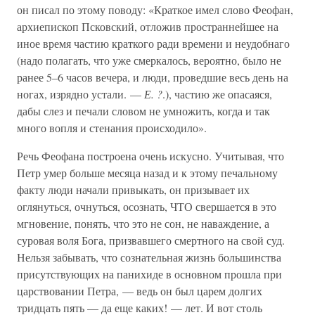
он писал по этому поводу: «Краткое имел слово Феофан,
архиепископ Псковский, отложив пространнейшее на
иное время частию краткого ради времени и неудобнаго
(надо полагать, что уже смеркалось, вероятно, было не
ранее 5–6 часов вечера, и люди, проведшие весь день на
ногах, изрядно устали. —
Е. ?
.), частию же опасаяся,
дабы слез и печали словом не умножить, когда и так
много вопля и стенания происходило».
Речь Феофана построена очень искусно. Учитывая, что
Петр умер больше месяца назад и к этому печальному
факту люди начали привыкать, он призывает их
оглянуться, очнуться, осознать, ЧТО свершается в это
мгновение, понять, что это не сон, не наваждение, а
суровая воля Бога, призвавшего смертного на свой суд.
Нельзя забывать, что сознательная жизнь большинства
присутствующих на панихиде в основном прошла при
царствовании Петра, — ведь он был царем долгих
тридцать пять — да еще каких! — лет. И вот столь