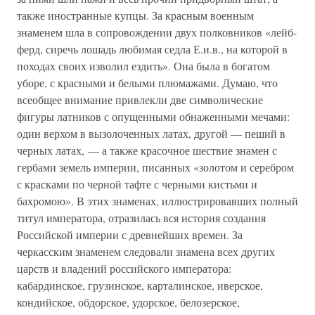
также иностранные купцы. За красным военным
знаменем шла в сопровождении двух полковников «лейб-
ферд, сиречь лошадь любимая седла Е.и.в., на которой в
походах своих изволил ездить». Она была в богатом
уборе, с красными и белыми плюмажами. Думаю, что
всеобщее внимание привлекли две символические
фигуры латников с опущенными обнаженными мечами:
один верхом в вызолоченных латах, другой — пеший в
черных латах, — а также красочное шествие знамен с
гербами земель империи, писанных «золотом и серебром
с красками по черной тафте с черными кистьми и
бахромою». В этих знаменах, иллюстрировавших полный
титул императора, отразилась вся история создания
Российской империи с древнейших времен. За
черкасским знаменем следовали знамена всех других
царств и владений российского императора:
кабардинское, грузинское, карталинское, иверское,
кондийское, обдорское, удорское, белозерское,