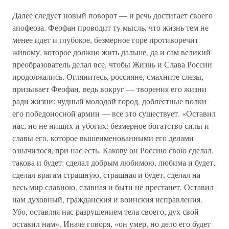
Далее следует новый поворот — и речь достигает своего
апофеоза. Феофан проводит ту мысль, что жизнь тем не
менее идет и глубокое, безмерное горе противоречит
живому, которое должно жить дальше, да и сам великий
преобразователь делал все, чтобы Жизнь и Слава России
продолжались. Оглянитесь, россияне, смахните слезы,
призывает Феофан, ведь вокруг — творения его жизни
ради жизни: чудный молодой город, доблестные полки
его победоносной армии — все это существует. «Оставил
нас, но не нищих и убогих: безмерное богатство силы и
славы его, которое вышеименованными его делами
означилося, при нас есть. Какову он Россию свою сделал,
такова и будет: сделал добрым любимою, любима и будет,
сделал врагам страшную, страшная и будет, сделал на
весь мир славною, славная и быти не престанет. Оставил
нам духовный, гражданския и воинския исправления.
Убо, оставляя нас разрушением тела своего, дух свой
оставил нам». Иначе говоря, «он умер, но дело его будет