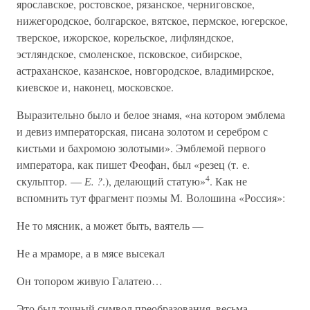
ярославское, ростовское, рязанское, черниговское,
нижегородское, болгарское, вятское, пермское, югерское,
тверское, ижорское, корельское, лифляндское,
эстляндское, смоленское, псковское, сибирское,
астраханское, казанское, новгородское, владимирское,
киевское и, наконец, московское.
Выразительно было и белое знамя, «на котором эмблема
и девиз императорская, писана золотом и серебром с
кистьми и бахромою золотыми». Эмблемой первого
императора, как пишет Феофан, был «резец (т. е.
4
скульптор. —
Е. ?
.), делающий статую»
. Как не
вспомнить тут фрагмент поэмы М. Волошина «Россия»:
Не то мясник, а может быть, ваятель —
Не а мраморе, а в мясе высекал
Он топором живую Галатею…
Это был точный символ преобразования, весьма