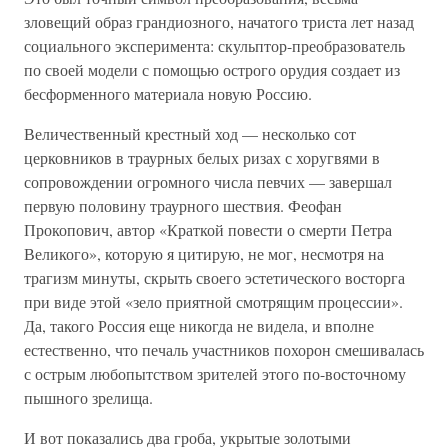
зловещий образ грандиозного, начатого триста лет назад
социального эксперимента: скульптор-преобразователь
по своей модели с помощью острого орудия создает из
бесформенного материала новую Россию.
Величественный крестный ход — несколько сот
церковников в траурных белых ризах с хоругвями в
сопровождении огромного числа певчих — завершал
первую половину траурного шествия. Феофан
Прокопович, автор «Краткой повести о смерти Петра
Великого», которую я цитирую, не мог, несмотря на
трагизм минуты, скрыть своего эстетического восторга
при виде этой «зело приятной смотрящим процессии».
Да, такого Россия еще никогда не видела, и вполне
естественно, что печаль участников похорон смешивалась
с острым любопытством зрителей этого по-восточному
пышного зрелища.
И вот показались два гроба, укрытые золотыми