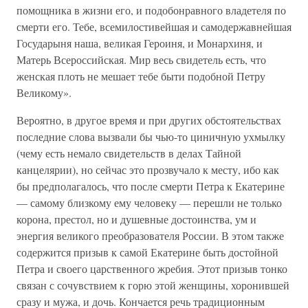
помощника в жизни его, и подобонравного владетеля по
смерти его. Тебе, всемилостивейшая и самодержавнейшая
Государыня наша, великая Героиня, и Монархиня, и
Матерь Всероссийская. Мир весь свидетель есть, что
женская плоть не мешает тебе быти подобной Петру
Великому».
Вероятно, в другое время и при других обстоятельствах
последние слова вызвали бы чью-то циничную ухмылку
(чему есть немало свидетельств в делах Тайной
канцелярии), но сейчас это прозвучало к месту, ибо как
бы предполагалось, что после смерти Петра к Екатерине
— самому близкому ему человеку — перешли не только
корона, престол, но и душевные достоинства, ум и
энергия великого преобразователя России. В этом также
содержится призыв к самой Екатерине быть достойной
Петра и своего царственного жребия. Этот призыв тонко
связан с сочувствием к горю этой женщины, хоронившей
сразу и мужа, и дочь. Кончается речь традиционным