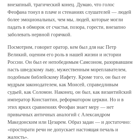
внезапный, трагический конец. Думаю, что голос
Феофана тонул в плаче и стенаниях слушателей — людей
более эмоциональных, чем мы, людей, которые могли
падать в обморок от счастья, позора, горести, внезапно
заболевать нервной горячкой.
Посмотрим, говорит оратор, кем был для нас Петр
Великий, оценим его роль в нашей жизни и истории
России. Он был ее непобедимым Самсоном, разорвавшим
пасть шведскому льву, мужественным мореплавателем,
подобным библейскому Иафету. Кроме того, он был ее
мудрым законодателем, как Моисей, справедливым
судьей, как Соломон. Наконец, он был, как византийский
император Константин, реформатором церкви. Но и в
этих ярких сравнениях Феофан знает меру — нет
привычных античных аналогий с Александром
Македонским или Цезарем. Образ задан — и достаточно:
«простирати речи не допускает настоящая печаль и
жалость».