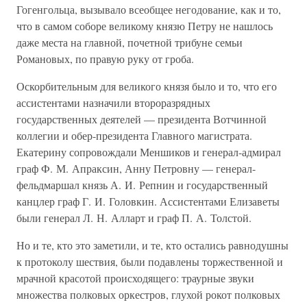
Гогенгольца, вызывало всеобщее негодование, как и то,
что в самом соборе великому князю Петру не нашлось
даже места на главной, почетной трибуне семьи
Романовых, по правую руку от гроба.
Оскорбительным для великого князя было и то, что его
ассистентами назначили второразрядных
государственных деятелей — президента Вотчинной
коллегии и обер-президента Главного магистрата.
Екатерину сопровождали Меншиков и генерал-адмирал
граф Ф. М. Апраксин, Анну Петровну — генерал-
фельдмаршал князь А. И. Репнин и государственный
канцлер граф Г. И. Головкин. Ассистентами Елизаветы
были генерал Л. Н. Алларт и граф П. А. Толстой.
Но и те, кто это заметили, и те, кто остались равнодушны
к протоколу шествия, были подавлены торжественной и
мрачной красотой происходящего: траурные звуки
множества полковых оркестров, глухой рокот полковых