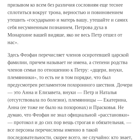
призывом ко всем без различия сословиям еще теснее
сплотиться вокруг трона, верностью и повиновением
утешить «государыню и матерь вашу, утешайте и самих
себя несумненным познанием, Петрова духа в
Монархине вашей видяше, яко не весь Петр отшел от
нас».
Здесь Феофан перечисляет членов осиротевшей царской
фамилии, причем называет не имена, а степени родства
членов семьи по отношению к Петру: «дщери, внуки,
племянники», то есть не в том порядке, что был
предусмотрен регламентом похоронного шествия. Дочери
— это Анна и Елизавета, внуки — Петр и Наталья
(отсутствовала по болезни), племянницы — Екатерина,
Анна (ее тоже не было на похоронах) и Прасковья. Не
думаю, что Феофан не знал официальной «расстановки»
— протокол и до сих пор вещь строгая и обязательная, —
все персоны перечислены именно в такой
последовательности, скорее всего, не случайно: кто знает,