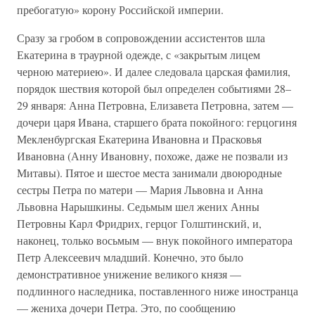
пребогатую» корону Российской империи.
Сразу за гробом в сопровождении ассистентов шла
Екатерина в траурной одежде, с «закрытым лицем
черною материею». И далее следовала царская фамилия,
порядок шествия которой был определен событиями 28–
29 января: Анна Петровна, Елизавета Петровна, затем —
дочери царя Ивана, старшего брата покойного: герцогиня
Мекленбургская Екатерина Ивановна и Прасковья
Ивановна (Анну Ивановну, похоже, даже не позвали из
Митавы). Пятое и шестое места занимали двоюродные
сестры Петра по матери — Мария Львовна и Анна
Львовна Нарышкины. Седьмым шел жених Анны
Петровны Карл Фридрих, герцог Голштинский, и,
наконец, только восьмым — внук покойного императора
Петр Алексеевич младший. Конечно, это было
демонстративное унижение великого князя —
подлинного наследника, поставленного ниже иностранца
— жениха дочери Петра. Это, по сообщению