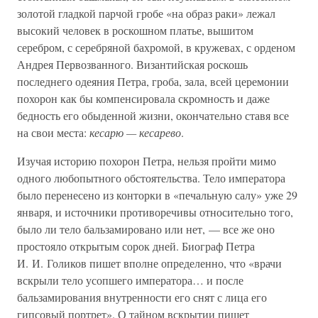
золотой гладкой парчой гробе «на образ раки» лежал
высокий человек в роскошном платье, вышитом
серебром, с серебряной бахромой, в кружевах, с орденом
Андрея Первозванного. Византийская роскошь
последнего одеяния Петра, гроба, зала, всей церемонии
похорон как бы компенсировала скромность и даже
бедность его обыденной жизни, окончательно ставя все
на свои места:
кесарю — кесарево
.
Изучая историю похорон Петра, нельзя пройти мимо
одного любопытного обстоятельства. Тело императора
было перенесено из конторки в «печальную салу» уже 29
января, и источники противоречивы относительно того,
было ли тело бальзамировано или нет, — все же оно
простояло открытым сорок дней. Биограф Петра
И. И. Голиков пишет вполне определенно, что «врачи
вскрыли тело усопшего императора… и после
бальзамирования внутренности его снят с лица его
гипсовый портрет». О тайном вскрытии пишет