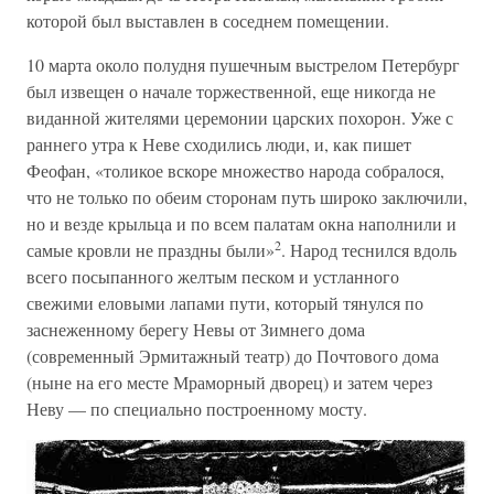
которой был выставлен в соседнем помещении.
10 марта около полудня пушечным выстрелом Петербург
был извещен о начале торжественной, еще никогда не
виданной жителями церемонии царских похорон. Уже с
раннего утра к Неве сходились люди, и, как пишет
Феофан, «толикое вскоре множество народа собралося,
что не только по обеим сторонам путь широко заключили,
но и везде крыльца и по всем палатам окна наполнили и
2
самые кровли не праздны были»
. Народ теснился вдоль
всего посыпанного желтым песком и устланного
свежими еловыми лапами пути, который тянулся по
заснеженному берегу Невы от Зимнего дома
(современный Эрмитажный театр) до Почтового дома
(ныне на его месте Мраморный дворец) и затем через
Неву — по специально построенному мосту.