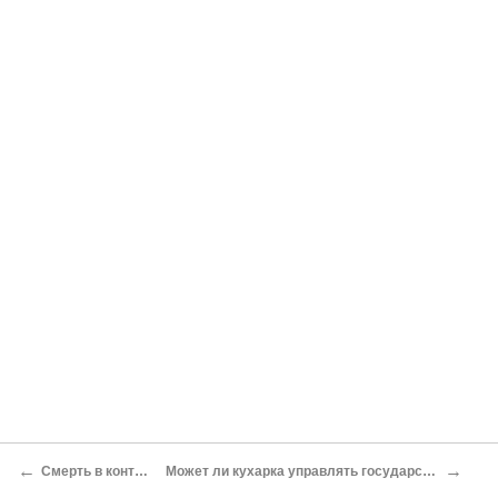
←
→
Смерть в конторке
Может ли кухарка управлять государством?