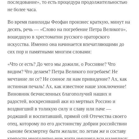
последование», то есть процедура продолжительностью
не более часа.
Во время панихиды Феофан произнес краткую, минут на
десять, речь — «Слово на погребение Петра Великого»,
вошедшую в хрестоматии русского ораторского
искусства. Именно она начинается впечатляющими до
сих пор и памятными многим словами:
«Что се есть? До чего мы дожили, о Россияне? Что
видим? Что делаем? Петра Великого погребаем! Не
мечтание ли се? Не сонное ли нам привидение? Ах, как
истинная печаль! Ах, как известное наше злоключение!
Виновник безчисленных благополучий наших и
радостей, воскресивший аки из мертвых Россию и
воздвигший в толикую силу и славу или паче —
роджший и воспитавший, прямой сей Отечества своего
отец, которому по его достоинству добрии российствии
сынове безсмертну быти желали; по летам же и составу
крепости многолетно еще жити имущего вси надеялися: