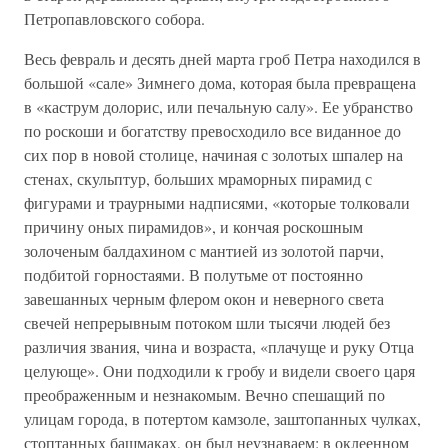
Петропавловского собора.
Весь февраль и десять дней марта гроб Петра находился в
большой «сале» Зимнего дома, которая была превращена
в «каструм долорис, или печальную салу». Ее убранство
по роскоши и богатству превосходило все виданное до
сих пор в новой столице, начиная с золотых шпалер на
стенах, скульптур, больших мраморных пирамид с
фигурами и траурными надписями, «которые толковали
причину оных пирамидов», и кончая роскошным
золоченым балдахином с мантией из золотой парчи,
подбитой горностаями. В полутьме от постоянно
завешанных черным флером окон и неверного света
свечей непрерывным потоком шли тысячи людей без
различия звания, чина и возраста, «плачуще и руку Отца
целующе». Они подходили к гробу и видели своего царя
преображенным и незнакомым. Вечно спешащий по
улицам города, в потертом камзоле, заштопанных чулках,
стоптанных башмаках, он был неузнаваем: в оклеенном