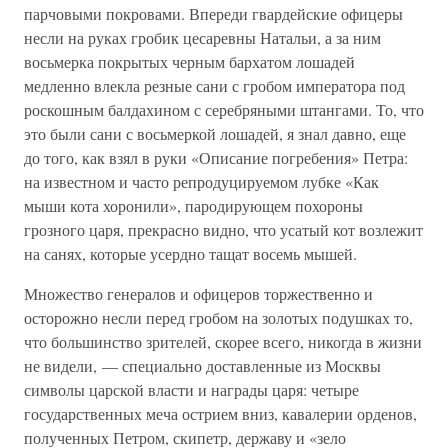
парчовыми покровами. Впереди гвардейские офицеры
несли на руках гробик цесаревны Натальи, а за ним
восьмерка покрытых черным бархатом лошадей
медленно влекла резные сани с гробом императора под
роскошным балдахином с серебряными штангами. То, что
это были сани с восьмеркой лошадей, я знал давно, еще
до того, как взял в руки «Описание погребения» Петра:
на известном и часто репродуцируемом лубке «Как
мыши кота хоронили», пародирующем похороны
грозного царя, прекрасно видно, что усатый кот возлежит
на санях, которые усердно тащат восемь мышей.
Множество генералов и офицеров торжественно и
осторожно несли перед гробом на золотых подушках то,
что большинство зрителей, скорее всего, никогда в жизни
не видели, — специально доставленные из Москвы
символы царской власти и награды царя: четыре
государственных меча острием вниз, кавалерии орденов,
полученных Петром, скипетр, державу и «зело