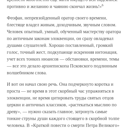
6
противно и желанию и чаянию скончал жизнь!»
Феофан, непревзойденный оратор своего времени,
блестяще владел живым, доходчивым, звучным словом.
Человек опытный, умный, обученный мастерству оратора
по античным законам элоквенции, он сразу овладевал
душами слушателей. Хорошо поставленный, громкий
голос, точный жест, подкупающе искренняя интонация,
учет всех тонких нюансов — обстановки, времени, темы
— все это делало архиепископа Псковского подлинным
волшебником слова.
И вот он начал свою речь. Она подчеркнуто коротка и
проста — не время в этот скорбный час упражняться в
элоквенции, не время цитировать труды святых отцов
церкви и античных классиков, «растекаться мыслию по
древу», — нужно сказать главное, затронуть самые
тонкие струны души каждого стоящего в скорбной толпе
человека. В «Краткой повести о смерти Петра Великого»