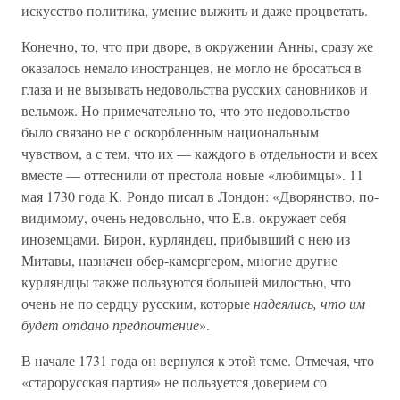
искусство политика, умение выжить и даже процветать.
Конечно, то, что при дворе, в окружении Анны, сразу же
оказалось немало иностранцев, не могло не бросаться в
глаза и не вызывать недовольства русских сановников и
вельмож. Но примечательно то, что это недовольство
было связано не с оскорбленным национальным
чувством, а с тем, что их — каждого в отдельности и всех
вместе — оттеснили от престола новые «любимцы». 11
мая 1730 года К. Рондо писал в Лондон: «Дворянство, по-
видимому, очень недовольно, что Е.в. окружает себя
иноземцами. Бирон, курляндец, прибывший с нею из
Митавы, назначен обер-камергером, многие другие
курляндцы также пользуются большей милостью, что
очень не по сердцу русским, которые
надеялись, что им
будет отдано предпочтение
».
В начале 1731 года он вернулся к этой теме. Отмечая, что
«старорусская партия» не пользуется доверием со