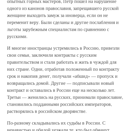
опытных горных мастеров, Петр пошел на нарушение
одного из канонов православия, запрещавшего русской
женщине выходить замуж за иноверца, если он не
переменит веру. Были сделаны и другие послабления и
льготы зарубежным специалистам по сравнению с
русскими.
И многие иностранцы устремились в Россию, привезли
свои семьи, заключили контракты с русским
правительством и стали работать и жить в чуждой для
них стране. Одни, отработав положенный по контракту
срок и накопив денег, получали «абшид» — пропуск и
возвращались домой. Другие — подписывали новый
контракт и оставались в России еще на несколько лет.
Третьи — женились на русских, принимали православие,
становились подданными российских императоров,
растворялись в российском дворянстве.
По-разному складывались их судьбы в России. С
ненавистью и обидой уезжали те, кто был обманут,