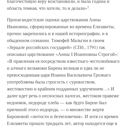
благочестивую веру возстановили, и была година и
1
область темная, что хотели, то и делали»
.
Пропагандистские оценки царствования Анны
Ивановны, сформулированные во времена Елизаветы,
прочно закрепились и в нашей историографии, и в
обыденном сознании. Тимофей Мальгин в своем
«Зерцале российских государей» (СПб., 1791) так
описывал царствование «Анны I Иоанновны Строгой»:
«В правления ея посредством известнаго честолюбиваго
и алчнаго вельможи Бирена великая и едва ли не
превосходившая царя Иоанна Васильевича Грознаго
употребляема была строгость с суровоством,
жестокостию и крайним подданных удручением…» И
далее идет речь о несносных налогах, жестоком правеже
недоимок, недороде хлеба — как будто Бирон был
причиной этого недорода, — о множестве жертв
Бироновой «лютости и безчеловечия». И хотя со времен
Елизаветы прошло тридцать лет, автор находится еще в