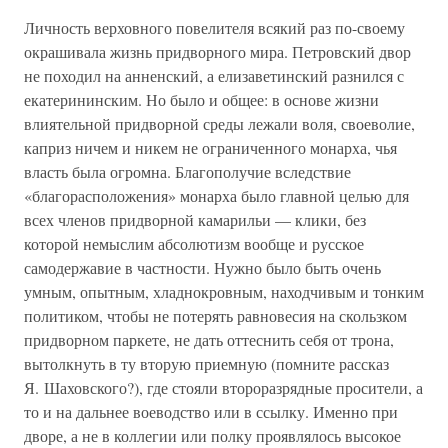
Личность верховного повелителя всякий раз по-своему
окрашивала жизнь придворного мира. Петровский двор
не походил на анненский, а елизаветинский разнился с
екатерининским. Но было и общее: в основе жизни
влиятельной придворной среды лежали воля, своеволие,
каприз ничем и никем не ограниченного монарха, чья
власть была огромна. Благополучие вследствие
«благорасположения» монарха было главной целью для
всех членов придворной камарильи — клики, без
которой немыслим абсолютизм вообще и русское
самодержавие в частности. Нужно было быть очень
умным, опытным, хладнокровным, находчивым и тонким
политиком, чтобы не потерять равновесия на скользком
придворном паркете, не дать оттеснить себя от трона,
вытолкнуть в ту вторую приемную (помните рассказ
Я. Шаховского?), где стояли второразрядные просители, а
то и на дальнее воеводство или в ссылку. Именно при
дворе, а не в коллегии или полку проявлялось высокое