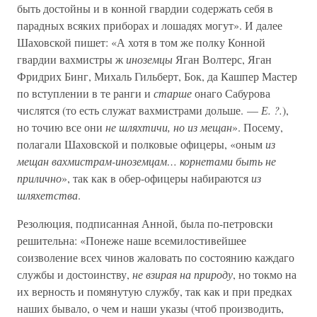
быть достойны и в конной гвардии содержать себя в
парадных всяких приборах и лошадях могут». И далее
Шаховской пишет: «А хотя в том же полку Конной
гвардии вахмистры ж
иноземцы
Яган Волтерс, Яган
Фридрих Бинг, Михаль Гильберт, Бок, да Кашпер Мастер
по вступлении в те ранги и
старше
онаго Сабурова
числятся (то есть служат вахмистрами дольше. —
Е. ?.
),
но точию все они
не шляхтичи, но из мещан
». Посему,
полагали Шаховской и полковые офицеры, «оным
из
мещан вахмистрам-иноземцам… корнетами быть не
прилично
», так как в обер-офицеры набираются
из
шляхетства
.
Резолюция, подписанная Анной, была по-петровски
решительна: «Понеже наше всемилостивейшее
соизволение всех чинов жаловать по состоянию каждаго
службы и достоинству,
не взирая на природу
, но токмо на
их верность и помянутую службу, так как и при предках
наших бывало, о чем и наши указы (чтоб производить,