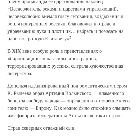
плену пропаганды ее царствования: наконец
«Вседержитель, веками и царствами управляющий,
человеколюбно внемля гласу сетования, воздыхания и
вопля изнуренных россиян, благоволил к отраде и
уврачеванию духа и плоти их… избрать и помазать на
2
царство кроткую Елизавету»
.
В XIX веке особую роль в представлениях о
«бироновщине» как засилье иностранцев,
терроризировавших русских, сыграла художественная
литература.
Донельзя идеализированный под романтическим пером
К. Рылеева образ Артемия Волынского — пламенного
борца за свободу народа — определил и отношение к его
гонителю — Бирону. Как можно было спокойно слышать
имя фаворита императрицы Анны после таких строк:
Стран северных отважный сын,