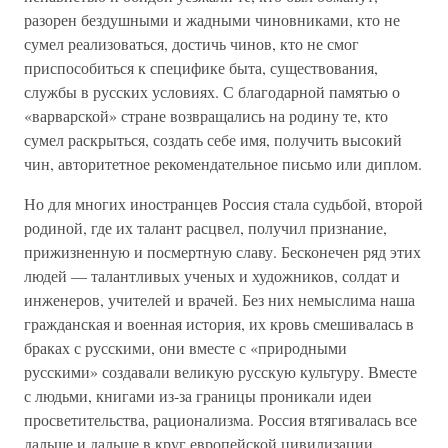
разорен бездушными и жадными чиновниками, кто не
сумел реализоваться, достичь чинов, кто не смог
приспособиться к специфике быта, существования,
службы в русских условиях. С благодарной памятью о
«варварской» стране возвращались на родину те, кто
сумел раскрыться, создать себе имя, получить высокий
чин, авторитетное рекомендательное письмо или диплом.
Но для многих иностранцев Россия стала судьбой, второй
родиной, где их талант расцвел, получил признание,
прижизненную и посмертную славу. Бесконечен ряд этих
людей — талантливых ученых и художников, солдат и
инженеров, учителей и врачей. Без них немыслима наша
гражданская и военная история, их кровь смешивалась в
браках с русскими, они вместе с «природными
русскими» создавали великую русскую культуру. Вместе
с людьми, книгами из-за границы проникали идеи
просветительства, рационализма. Россия втягивалась все
дальше и дальше в круг европейской цивилизации.