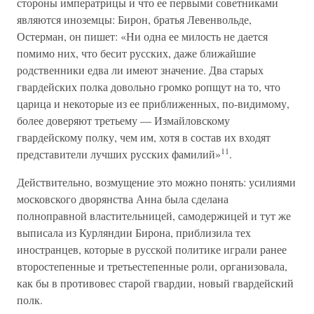
стороны императрицы и что ее первыми советниками
являются иноземцы: Бирон, братья Левенвольде,
Остерман, он пишет: «Ни одна ее милость не дается
помимо них, что бесит русских, даже ближайшие
родственники едва ли имеют значение. Два старых
гвардейских полка довольно громко ропщут на то, что
царица и некоторые из ее приближенных, по-видимому,
более доверяют третьему — Измайловскому
гвардейскому полку, чем им, хотя в состав их входят
11
представители лучших русских фамилий»
.
Действительно, возмущение это можно понять: усилиями
московского дворянства Анна была сделана
полноправной властительницей, самодержицей и тут же
выписала из Курляндии Бирона, приблизила тех
иностранцев, которые в русской политике играли ранее
второстепенные и третьестепенные роли, организовала,
как бы в противовес старой гвардии, новый гвардейский
полк.