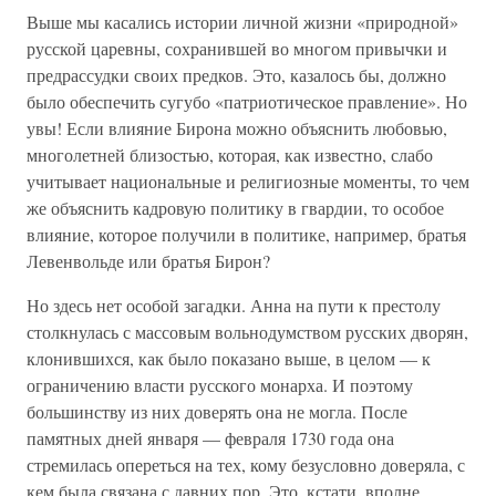
Выше мы касались истории личной жизни «природной»
русской царевны, сохранившей во многом привычки и
предрассудки своих предков. Это, казалось бы, должно
было обеспечить сугубо «патриотическое правление». Но
увы! Если влияние Бирона можно объяснить любовью,
многолетней близостью, которая, как известно, слабо
учитывает национальные и религиозные моменты, то чем
же объяснить кадровую политику в гвардии, то особое
влияние, которое получили в политике, например, братья
Левенвольде или братья Бирон?
Но здесь нет особой загадки. Анна на пути к престолу
столкнулась с массовым вольнодумством русских дворян,
клонившихся, как было показано выше, в целом — к
ограничению власти русского монарха. И поэтому
большинству из них доверять она не могла. После
памятных дней января — февраля 1730 года она
стремилась опереться на тех, кому безусловно доверяла, с
кем была связана с давних пор. Это, кстати, вполне