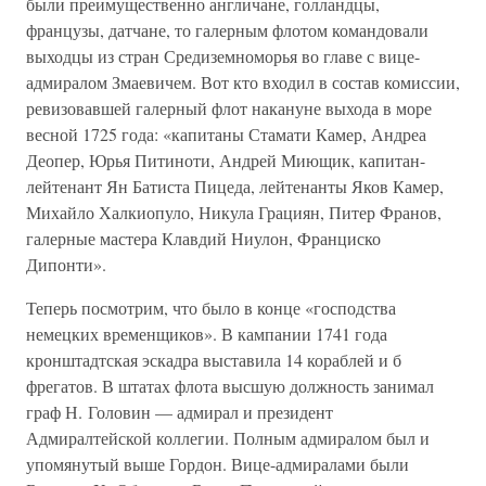
были преимущественно англичане, голландцы,
французы, датчане, то галерным флотом командовали
выходцы из стран Средиземноморья во главе с вице-
адмиралом Змаевичем. Вот кто входил в состав комиссии,
ревизовавшей галерный флот накануне выхода в море
весной 1725 года: «капитаны Стамати Камер, Андреа
Деопер, Юрья Питиноти, Андрей Миющик, капитан-
лейтенант Ян Батиста Пицеда, лейтенанты Яков Камер,
Михайло Халкиопуло, Никула Грациян, Питер Франов,
галерные мастера Клавдий Ниулон, Франциско
Дипонти».
Теперь посмотрим, что было в конце «господства
немецких временщиков». В кампании 1741 года
кронштадтская эскадра выставила 14 кораблей и б
фрегатов. В штатах флота высшую должность занимал
граф Н. Головин — адмирал и президент
Адмиралтейской коллегии. Полным адмиралом был и
упомянутый выше Гордон. Вице-адмиралами были