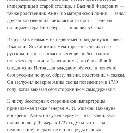
императрицы в старой столице, а Василий Федорович —
также родственник Анны по материнской линии — занял
другой ключевой для безопасности пост — генерал-
полицмейстера Петербурга — и вошел в Сенат.
Из русских вельмож на первое место выдвинулся Павел
Иванович Ягужинский. Некоторые не считали его
русским, так как, согласно легенде, он был сыном
польского органиста («литвином»), но ближайший
сподвижник Петра давным-давно обрусел и, конечно,
был русским по духу, образу жизни, родственным связям.
Он заслужил доверие Анны своим поведением в 1730
году, когда выказал себя сторонником самодержавия.
К числу бесспорных сторонников императрицы
принадлежал также генерал А. И. Ушаков. Накануне
воцарения Анны он сумел вернуться из ссылки, куда
попал по делу Девьера в 1727 году (кстати — за
недонесение), и сразу же встал в ряды верных,