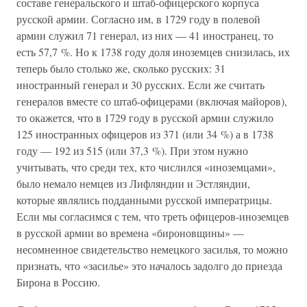
составе генеральского и штаб-офицерского корпуса
русской армии. Согласно им, в 1729 году в полевой
армии служил 71 генерал, из них — 41 иностранец, то
есть 57,7 %. Но к 1738 году доля иноземцев снизилась, их
теперь было столько же, сколько русских: 31
иностранный генерал и 30 русских. Если же считать
генералов вместе со штаб-офицерами (включая майоров),
то окажется, что в 1729 году в русской армии служило
125 иностранных офицеров из 371 (или 34 %) а в 1738
году — 192 из 515 (или 37,3 %). При этом нужно
учитывать, что среди тех, кто числился «иноземцами»,
было немало немцев из Лифляндии и Эстляндии,
которые являлись подданными русской императрицы.
Если мы согласимся с тем, что треть офицеров-иноземцев
в русской армии во времена «бироновщины» —
несомненное свидетельство немецкого засилья, то можно
признать, что «засилье» это началось задолго до приезда
Бирона в Россию.