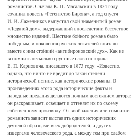
романистов. Сначала К. П. Масальский в 1834 году
сочинил повесть «Регентство Бирона», а год спустя
И. И. Лажечников выпустил свой знаменитый роман
«Ледяной дом», выдержавший впоследствии бессчетное
множество изданий. Шествие бойкого романа было
победным, и поколения русских читателей впитали
вместе с ним стойкий «антибироновский дух». Как не
вспомнить несколько грустные слова историка
Е. П. Карновича, писавшего в 1873 году: «Известно,
однако, что ничто не вредит до такой степени
исторической истине, как исторические романы. В
произведениях этого рода исторические факты и
народные предания делаются полным достоянием автора:
он раскрашивает, освещает и оттеняет их по своему
собственному произволу. От воображения или симпатии
романиста зависит выставить одних исторических
деятелей образцами всех добродетелей, а других —
извергами человеческого рода, а между тем при слабом