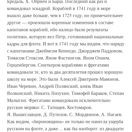
Бредаль, X. Обриен и Барш. Последний как раз и
командовал эскадрой. Кораблей в 1741 году в море
вышло даже больше, чем в 1725 году, но примечательнее
другое — произошли коренные изменения в составе
капитанов кораблей, ибо налицо были результаты
политики, которую вел Петр, готовивший национальные
кадры для флота. И вот в 1741 году мы видим, что наряду
с капитанами Джеймсом Кеннеди, Джорджем Паддоном,
Томасом Стоксом, Яном Фастингом, Яном Опием,
Герценбергом, Сниткером кораблями и фрегатами
командовали те, кто за два десятилетия прошел хорошую
школу на море. Это были Алексей Дмитриев-Мамонов,
Иван Черевин, Андрей Полянский, князь Иван
Волконский, Никита Лопухин, Тимофей Бараков, Степан
Малыгин. Фрегатами командовали исключительно
русские моряки: С. Татищев, Костомаров,
Я. Вышеславцев, Д. Путилов, С. Мордвинов, А. Нагаев.
Как видим, «бироновщина» не только не нанесла ущерба
русским на флоте, а даже… как бы наоборот: из двадцати