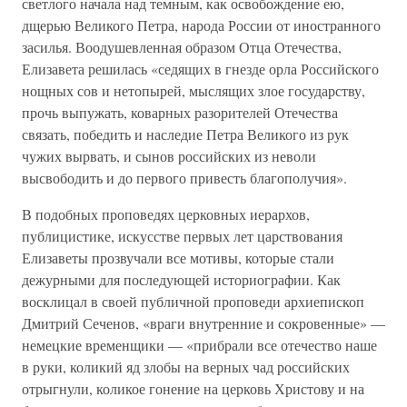
светлого начала над темным, как освобождение ею,
дщерью Великого Петра, народа России от иностранного
засилья. Воодушевленная образом Отца Отечества,
Елизавета решилась «седящих в гнезде орла Российского
нощных сов и нетопырей, мыслящих злое государству,
прочь выпужать, коварных разорителей Отечества
связать, победить и наследие Петра Великого из рук
чужих вырвать, и сынов российских из неволи
высвободить и до первого привесть благополучия».
В подобных проповедях церковных иерархов,
публицистике, искусстве первых лет царствования
Елизаветы прозвучали все мотивы, которые стали
дежурными для последующей историографии. Как
восклицал в своей публичной проповеди архиепископ
Дмитрий Сеченов, «враги внутренние и сокровенные» —
немецкие временщики — «прибрали все отечество наше
в руки, коликий яд злобы на верных чад российских
отрыгнули, коликое гонение на церковь Христову и на