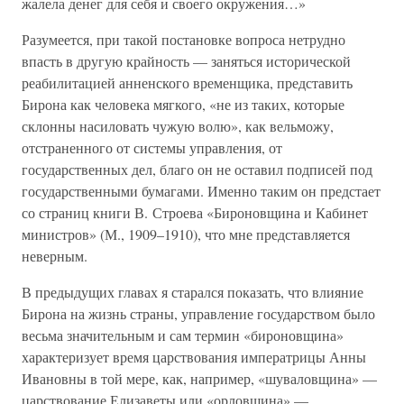
жалела денег для себя и своего окружения…»
Разумеется, при такой постановке вопроса нетрудно
впасть в другую крайность — заняться исторической
реабилитацией анненского временщика, представить
Бирона как человека мягкого, «не из таких, которые
склонны насиловать чужую волю», как вельможу,
отстраненного от системы управления, от
государственных дел, благо он не оставил подписей под
государственными бумагами. Именно таким он предстает
со страниц книги В. Строева «Бироновщина и Кабинет
министров» (М., 1909–1910), что мне представляется
неверным.
В предыдущих главах я старался показать, что влияние
Бирона на жизнь страны, управление государством было
весьма значительным и сам термин «бироновщина»
характеризует время царствования императрицы Анны
Ивановны в той мере, как, например, «шуваловщина» —
царствование Елизаветы или «орловщина» —