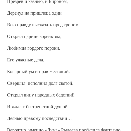
Презрев и казнью, и Бироном,
Дерзнул на пришлеца один
Всю правду высказать пред троном.
Открыл царице корень зла,
Любимца гордого пороки,
Его ужасные дела,
Коварный ум и нрав жестокий.
Свершил, исполнил долг святой,
Открыл вину народных бедствий
И ждал с бестрепетной душой
Деянью правому последствий…
Вероятно, именно «Дума» Рылеева пробудила фантазию