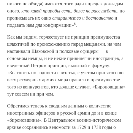
никого не обходя) имеются, того ради впредь к докладам
оного,
кто какой природы есть, более не рассуждать
, но
прописывать их одно
старшинство и достоинство
и
8
подавать нам для конфирмации»
.
Как мы видим, торжествует не принцип преимущества
шляхтичей по происхождению перед мещанами, на чем
настаивали Шаховской и полковые офицеры — в
основном немцы, и не некие привилегии иностранцев, а
введенный Петром принцип, вылитый в формулу:
«Знатность по годности считать», с учетом принятого во
всех регулярных армиях мира правила о преимуществе
того из конкурентов, кто дольше служит. «Бироновщина»
тут совсем ни при чем.
Обратимся теперь к сводным данным о количестве
иностранных офицеров в русской армии до и в конце
«бироновщины». В Центральном военно-историческом
архиве сохранились ведомости за 1729 и 1738 годы о