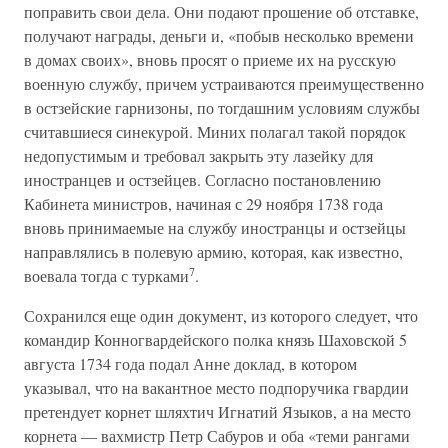
поправить свои дела. Они подают прошение об отставке,
получают награды, деньги и, «побыв несколько времени
в домах своих», вновь просят о приеме их на русскую
военную службу, причем устраиваются преимущественно
в остзейские гарнизоны, по тогдашним условиям службы
считавшиеся синекурой. Миних полагал такой порядок
недопустимым и требовал закрыть эту лазейку для
иностранцев и остзейцев. Согласно постановлению
Кабинета министров, начиная с 29 ноября 1738 года
вновь принимаемые на службу иностранцы и остзейцы
направлялись в полевую армию, которая, как известно,
7
воевала тогда с турками
.
Сохранился еще один документ, из которого следует, что
командир Конногвардейского полка князь Шаховской 5
августа 1734 года подал Анне доклад, в котором
указывал, что на вакантное место подпоручика гвардии
претендует корнет шляхтич Игнатий Языков, а на место
корнета — вахмистр Петр Сабуров и оба «теми рангами