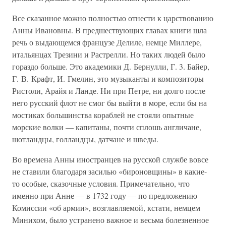
Все сказанное можно полностью отнести к царствованию
Анны Ивановны. В предшествующих главах книги шла
речь о выдающемся французе Делиле, немце Миллере,
итальянцах Трезини и Растрелли. Но таких людей было
гораздо больше. Это академики Д. Бернулли, Г. 3. Байер,
Г. В. Крафт, И. Гмелин, это музыканты и композиторы
Ристоли, Арайя и Ланде. Ни при Петре, ни долго после
него русский флот не смог бы выйти в море, если бы на
мостиках большинства кораблей не стояли опытные
морские волки — капитаны, почти сплошь англичане,
шотландцы, голландцы, датчане и шведы.
Во времена Анны иностранцев на русской службе вовсе
не ставили благодаря засилью «бироновщины» в какие-
то особые, сказочные условия. Примечательно, что
именно при Анне — в 1732 году — по предложению
Комиссии «об армии», возглавляемой, кстати, немцем
Минихом, было устранено важное и весьма болезненное