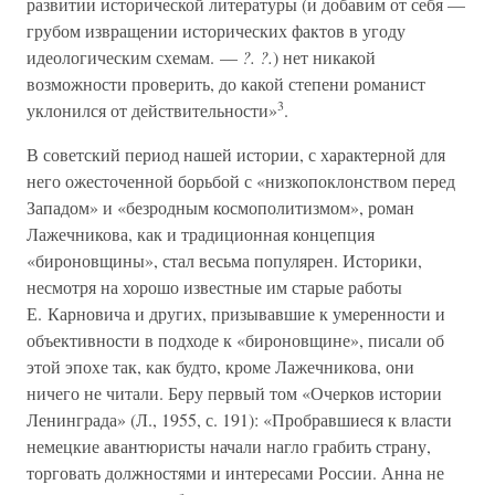
развитии исторической литературы (и добавим от себя —
грубом извращении исторических фактов в угоду
идеологическим схемам. —
?. ?.
) нет никакой
возможности проверить, до какой степени романист
3
уклонился от действительности»
.
В советский период нашей истории, с характерной для
него ожесточенной борьбой с «низкопоклонством перед
Западом» и «безродным космополитизмом», роман
Лажечникова, как и традиционная концепция
«бироновщины», стал весьма популярен. Историки,
несмотря на хорошо известные им старые работы
Е. Карновича и других, призывавшие к умеренности и
объективности в подходе к «бироновщине», писали об
этой эпохе так, как будто, кроме Лажечникова, они
ничего не читали. Беру первый том «Очерков истории
Ленинграда» (Л., 1955, с. 191): «Пробравшиеся к власти
немецкие авантюристы начали нагло грабить страну,
торговать должностями и интересами России. Анна не