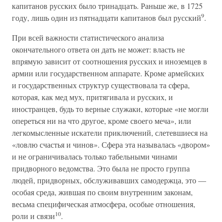
капитанов русских было тринадцать. Раньше же, в 1725
9
году, лишь один из пятнадцати капитанов был русский
.
При всей важности статистического анализа
окончательного ответа он дать не может: власть не
впрямую зависит от соотношения русских и иноземцев в
армии или государственном аппарате. Кроме армейских
и государственных структур существовала та сфера,
которая, как мед мух, притягивала и русских, и
иностранцев, будь то верные служаки, которые «не могли
опереться ни на что другое, кроме своего меча», или
легкомысленные искатели приключений, слетевшиеся на
«ловлю счастья и чинов». Сфера эта называлась «двором»
и не ограничивалась только табельными чинами
придворного ведомства. Это была не просто группа
людей, придворных, обслуживавших самодержца, это —
особая среда, жившая по своим внутренним законам,
весьма специфическая атмосфера, особые отношения,
10
роли и связи
.