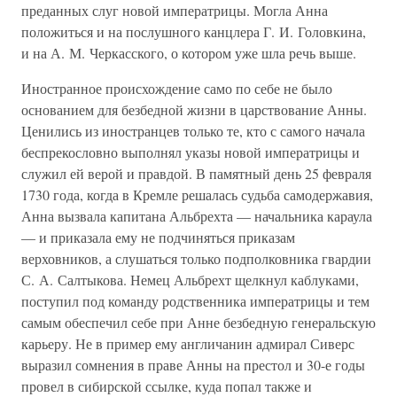
преданных слуг новой императрицы. Могла Анна
положиться и на послушного канцлера Г. И. Головкина,
и на А. М. Черкасского, о котором уже шла речь выше.
Иностранное происхождение само по себе не было
основанием для безбедной жизни в царствование Анны.
Ценились из иностранцев только те, кто с самого начала
беспрекословно выполнял указы новой императрицы и
служил ей верой и правдой. В памятный день 25 февраля
1730 года, когда в Кремле решалась судьба самодержавия,
Анна вызвала капитана Альбрехта — начальника караула
— и приказала ему не подчиняться приказам
верховников, а слушаться только подполковника гвардии
С. А. Салтыкова. Немец Альбрехт щелкнул каблуками,
поступил под команду родственника императрицы и тем
самым обеспечил себе при Анне безбедную генеральскую
карьеру. Не в пример ему англичанин адмирал Сиверс
выразил сомнения в праве Анны на престол и 30-е годы
провел в сибирской ссылке, куда попал также и