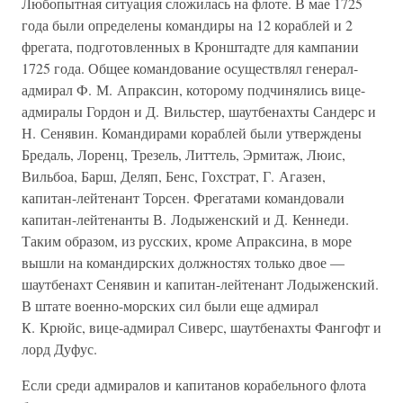
Любопытная ситуация сложилась на флоте. В мае 1725
года были определены командиры на 12 кораблей и 2
фрегата, подготовленных в Кронштадте для кампании
1725 года. Общее командование осуществлял генерал-
адмирал Ф. М. Апраксин, которому подчинялись вице-
адмиралы Гордон и Д. Вильстер, шаутбенахты Сандерс и
Н. Сенявин. Командирами кораблей были утверждены
Бредаль, Лоренц, Трезель, Литтель, Эрмитаж, Люис,
Вильбоа, Барш, Деляп, Бенс, Гохстрат, Г. Агазен,
капитан-лейтенант Торсен. Фрегатами командовали
капитан-лейтенанты В. Лодыженский и Д. Кеннеди.
Таким образом, из русских, кроме Апраксина, в море
вышли на командирских должностях только двое —
шаутбенахт Сенявин и капитан-лейтенант Лодыженский.
В штате военно-морских сил были еще адмирал
К. Крюйс, вице-адмирал Сиверс, шаутбенахты Фангофт и
лорд Дуфус.
Если среди адмиралов и капитанов корабельного флота