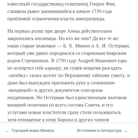
известный государствовед голштинец Генрих Фик,
слишком рьяно занимавшийся в начале 1730 года
проблемой ограничения власти императрицы.
На первых ролях при дворе Анны действительно
закрепились иноземцы. Но кто же они? Да все те же
наши старые знакомые — Б. X. Миних и А. И. Остерман,
который уже давно породнился со старинным боярским
родом Стрешневых. В 1730 году Андрей Иванович едва
не испортил себе карьеру, не сумев вовремя разгадать
«затейку» своих коллег по Верховному тайному совету, и
даже был вынужден приложить руку к сочинению
«кондиций» и других документов олигархов-
неудачников. Но Остерман был единственным знатоком
внешней политики из всего состава Совета, и его
услугами новые властители сразу стали пользоваться,
хотя отношение к нему Бирона и других членов
камарильи было недружелюбным.
←
→
Турецкий марш Миниха
Источники и литература