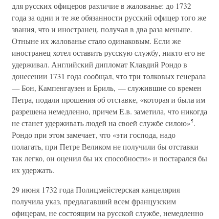
для русских офицеров различие в жалованье: до 1732
года за одни и те же обязанности русский офицер того же
звания, что и иностранец, получал в два раза меньше.
Отныне их жалованье стало одинаковым. Если же
иностранец хотел оставить русскую службу, никто его не
удерживал. Английский дипломат Клавдий Рондо в
донесении 1731 года сообщал, что три толковых генерала
— Бон, Кампенгаузен и Бриль, — служившие со времен
Петра, подали прошения об отставке, «которая и была им
разрешена немедленно, причем Е.в. заметила, что никогда
5
не станет удерживать людей на своей службе силою»
.
Рондо при этом замечает, что «эти господа, надо
полагать, при Петре Великом не получили бы отставки
так легко, он оценил бы их способности» и постарался бы
их удержать.
29 июня 1732 года Полицмейстерская канцелярия
получила указ, предлагавший всем французским
офицерам, не состоящим на русской службе, немедленно