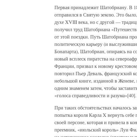
Первая принадлежит Шатобриану. В 18
отправился в Святую землю. Это было,
духе XVIII века, но с другой — тради
получил труд Шатобриана «Путешеств
от этой поездки. Путь Шатобриана прох
политическую карьеру (и выслужившис
Бонапарта), Шатобриан, опираясь на с
новый всплеск пиратства на североаф
Франции, призвал к новому крестовому 
повторил Пьер Деваль, французский ко
небольшой книге, изданной в Женеве,
одним знаменем затем, чтобы заставит
«голоса справедливости и разума»[40].
При таких обстоятельствах началось 
попытка короля Карла X вернуть себе
своей персоне, которая и привела в ко
преемник, «июльский король» Луи Фи
на историческое наследие (крестовые 