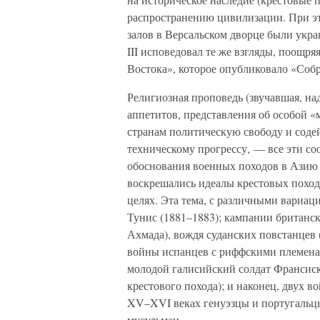
распространению цивилизации. При э
залов в Версальском дворце были укр
III исповедовал те же взгляды, поощр
Востока», которое опубликовало «Соб
Религиозная проповедь (звучавшая, на
аппетитов, представления об особой 
странам политическую свободу и соде
техническому прогрессу, — все эти со
обоснования военных походов в Азию 
воскрешались идеалы крестовых поход
целях. Эта тема, с различными вариац
Тунис (1881–1883); кампании британс
Ахмада), вождя суданских повстанцев 
войны испанцев с риффскими племенам
молодой галисийский солдат Франсиск
крестового похода); и наконец, двух 
XV–XVI веках генуэзцы и португальц
мусульман.