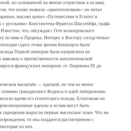
ной, но основанной на явном сочувствии к исламу.
ем, что позже назвали «ориентализмом»: он читал
ариньи, высоко ценил «Путешествие в Египет и
 с русскими» Константена-Франсуа Шассебёфа, графа
Известно, что, обсуждая с Гете вольтеровского
ту ислама и Пророка. Интерес к Востоку соседствовал
 походам (здесь точка зрения Бонапарта была
аганда Первой империи была направлена на
 заявляла о преемственности наполеоновской
щихся французских монархов, от Людовика IX до
ическом масштабе — краткой, но тем не менее
: помимо гражданского Кодекса и идей либерализма,
ся во время его египетского похода. Египтянам он
о революционные идеалы и ислам могут быть
х скрещения выросли первые масонские ложи. Что же
возрождения, то она поддается рассмотрению с
екоторые из них.