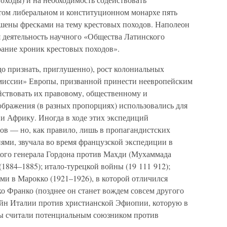
том либеральном и конституционном монархе пять
ашены фресками на тему крестовых походов. Наполеон
яя деятельность научного «Общества Латинского
рание хроник крестовых походов».
до признать, приглушенно), рост колониальных
«миссии» Европы, призванной принести неевропейским
йствовать их правовому, общественному и
ображения (в разных пропорциях) использовались для
и Африку. Иногда в ходе этих экспедиций
ов — но, как правило, лишь в пропагандистских
иями, звучала во время французской экспедиции в
кого генерала Гордона против Махди (Мухаммада
(1884–1885); итало-турецкой войны (19 111 912);
и в Марокко (1921–1926), в которой отличился
о Франко (позднее он станет вождем совсем другого
войн Италии против христианской Эфиопии, которую в
ы считали потенциальным союзником против