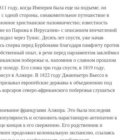
11 году, когда Империя была еще на подъеме, он
 с одной стороны, ознакомительное путешествие в
ционное христианское паломничество; известность
ие из Парижа в Иерусалим» с описанием впечатлений
одил через Тунис. Десять лет спустя, уже начав
ь сперва перед Бурбонами благодаря памфлету против
обственный опыт, в речи перед парламентом заклеймил
риканском побережье и, напомнив о славном прошлом
походу. Его слова три года спустя, в 1819 году,
нсул в Алжире. В 1822 году Джанпьетро Вьессо в
 призывал европейские державы к объединению под
ь корсаров северо-африканского побережья слушаться
завоевание французами Алжира. Это была последняя
 популярность и остановить нарастающую антипатию к
нце концов к его свержению. Его родственник и
липп продолжил колониальную экспансию, ссылаясь
походы) и на необходимость содействовать