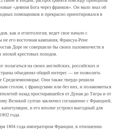
овые «деяния Бога через франков». Он мало знал об
сходных помощников и прекрасно ориентировался в
в, как и египтология, ведет свое начало с
ы не его восточная кампания, Франсуа-Рене
став Доре не совершили бы своих паломничеств в
 эпохой крестовых походов.
мог полагаться на своих английских, российских и
 страны объединял общий интерес — не позволить
е Средиземноморье. Они также твердо решили
ным столом, с французами или без них, и полакомиться
ятилетий назад простиравшейся от Дуная до Тигра и от
тому Великий султан заключил соглашение с Францией,
 капитуляции, и его вполне устроил выгодный для
802 года.
бря 1804 года императором Франции, в отношении