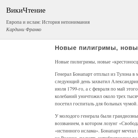
ВикиЧтение
Европа и ислам: История непонимания
Кардини Франко
Новые пилигримы, новы
Новые пилигримы, новые «крестонос
Генерал Бонапарт отплыл из Тулона в м
следующий день захватил Александрию
июля 1799-го, а с февраля по май этог
колебаний уничтожил около трех тыся
посетил госпиталь для больных чумой.
У молодого генерала были грандиозны
воззванием, в котором лозунг «Свобода
«истинного ислама». Бонапарт мечтал
на Россию, поднять антибританское в