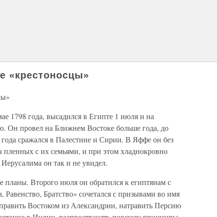
е «крестоносцы»
цы»
ае 1798 года, высадился в Египте 1 июля и на
. Он провел на Ближнем Востоке больше года, до
о года сражался в Палестине и Сирии. В Яффе он без
ч пленных с их семьями, и при этом хладнокровно
 Иерусалима он так и не увидел.
е планы. Второго июля он обратился к египтянам с
, Равенство, Братство» сочетался с призывами во имя
 править Востоком из Александрии, натравить Персию
осстание в Индии, распространять повсюду принципы