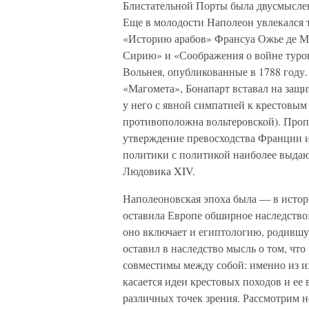
Блистательной Порты была двусмыслен
Еще в молодости Наполеон увлекался т
«Историю арабов» Франсуа Ожье де М
Сирию» и «Соображения о войне турок
Вольнея, опубликованные в 1788 году. 
«Магомета», Бонапарт вставал на защи
у него с явной симпатией к крестовым
противоположна вольтеровской). Проп
утверждение превосходства Франции и
политики с политикой наиболее выдаю
Людовика XIV.
Наполеоновская эпоха была — в истор
оставила Европе обширное наследство
оно включает и египтологию, родившую
оставил в наследство мысль о том, чт
совместимы между собой: именно из и
касается идеи крестовых походов и ее 
различных точек зрения. Рассмотрим н