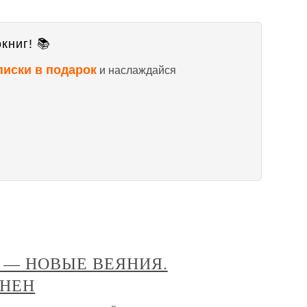
книг! 📚
писки в подарок
и наслаждайся
И — НОВЫЕ ВЕЯНИЯ.
АНЕН