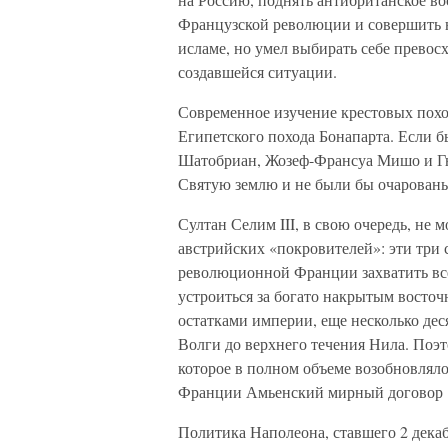
Французской революции и совершить н
исламе, но умел выбирать себе прево
создавшейся ситуации.
Современное изучение крестовых походо
Египетского похода Бонапарта. Если б
Шатобриан, Жозеф-Франсуа Мишо и Гю
Святую землю и не были бы очарованы
Султан Селим III, в свою очередь, не 
австрийских «покровителей»: эти три
революционной Франции захватить вс
устроиться за богато накрытым восточ
остатками империи, еще несколько дес
Волги до верхнего течения Нила. Поэ
которое в полном объеме возобновляло
Франции Амьенский мирный договор 1
Политика Наполеона, ставшего 2 дека