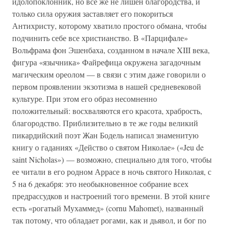
идолопоклонник, но все же не лишен благородства, и
только сила оружия заставляет его покориться
Антихристу, которому хватило простого обмана, чтобы
подчинить себе все христианство. В «Парцифале»
Вольфрама фон Эшенбаха, созданном в начале XIII века,
фигура «язычника» Файрефица окружена загадочным
магическим ореолом — в связи с этим даже говорили о
первом проявлении экзотизма в нашей средневековой
культуре. При этом его образ несомненно
положительный: восхваляются его красота, храбрость,
благородство. Приблизительно в те же годы великий
пикардийский поэт Жан Бодель написал знаменитую
книгу о гаданиях «Действо о святом Николае» («Jeu de
saint Nicholas») — возможно, специально для того, чтобы
ее читали в его родном Аррасе в ночь святого Николая, с
5 на 6 декабря: это необыкновенное собрание всех
предрассудков и настроений того времени. В этой книге
есть «рогатый Мухаммед» (cornu Mahomet), названный
так потому, что обладает рогами, как и дьявол, и бог по