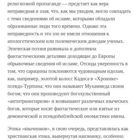
религиозной пропаганде — предстает как вера
неправедная и злая, что, как мы увидим, могло совпадать
с теми сведениями об исламе, которыми обладали
образованные люди того времени. Однако эта
неправедность и это зло не имели отношения к
апологетическим или полемическим доводам ученых.
Эпическая поэзия развивала и дополняла
фантастическими деталями доходящие до Европы
обрывочные сведения об исламе. Отсюда уверенность в
том, что сарацины поклоняются чудовищным идолам,
как, например, золотой колосс Кадиса в «Хронике»
псевдо-Турпина; что они называют Мухаммеда своим
богом; что они проповедуют богохульственный
«антитринитаризм» и возвышают различных языческих
богов, которые носят фантастические или взятые из
демонической и псевдобиблейской ономастики имена.
Этика «язычников», в свою очередь, представлялась как
христианская этика, вывернутая наизнанку, особенно