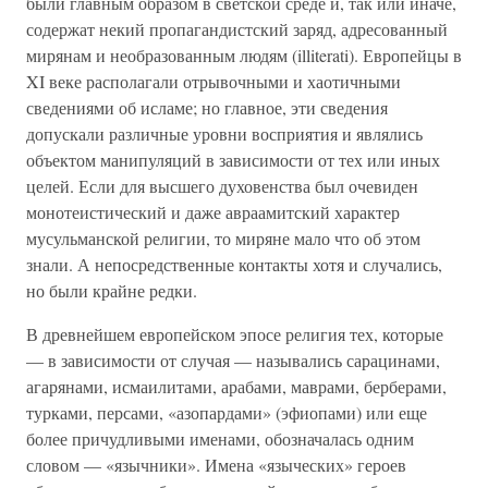
были главным образом в светской среде и, так или иначе,
содержат некий пропагандистский заряд, адресованный
мирянам и необразованным людям (illiterati). Европейцы в
XI веке располагали отрывочными и хаотичными
сведениями об исламе; но главное, эти сведения
допускали различные уровни восприятия и являлись
объектом манипуляций в зависимости от тех или иных
целей. Если для высшего духовенства был очевиден
монотеистический и даже авраамитский характер
мусульманской религии, то миряне мало что об этом
знали. А непосредственные контакты хотя и случались,
но были крайне редки.
В древнейшем европейском эпосе религия тех, которые
— в зависимости от случая — назывались сарацинами,
агарянами, исмаилитами, арабами, маврами, берберами,
турками, персами, «азопардами» (эфиопами) или еще
более причудливыми именами, обозначалась одним
словом — «язычники». Имена «языческих» героев