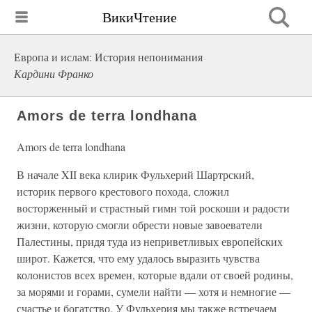
ВикиЧтение
Европа и ислам: История непонимания
Кардини Франко
Amors de terra londhana
Amors de terra londhana
В начале XII века клирик Фульхерий Шартрский,
историк первого крестового похода, сложил
восторженный и страстный гимн той роскоши и радости
жизни, которую смогли обрести новые завоеватели
Палестины, придя туда из неприветливых европейских
широт. Кажется, что ему удалось выразить чувства
колонистов всех времен, которые вдали от своей родины,
за морями и горами, сумели найти — хотя и немногие —
счастье и богатство. У Фульхерия мы также встречаем