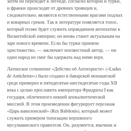
затем он переходит к легенде, согласно которой и турки,
и франки происходят от древних троянцев и,
следовательно, являются естественными врагами подлых
и коварных греков. Так в литературе появляется топос,
который позже будет служить оправданием антипатии к
Византийской империи; он вновь станет актуальным на
заре нового времени. Если бы турки приняли
христианство, — заключает неизвестный автор, — ни
один народ не смог бы одержать над ними верх.
Латинское сочинение «Действо об Антихристе» («Ludus
de Antichristo») было создано в баварской монашеской
среде примерно в пятидесятые-шестидесятые годы XII
века с целью прославить императора Фридриха I как
государя, облеченного некоей апокалиптической
миссией. В этом произведении фигурирует персонаж
«Царь вавилонский» (Rex Babilonis), который может
служить примером типизации верховного
мусульманского правителя. Он, разумеется, язычник и