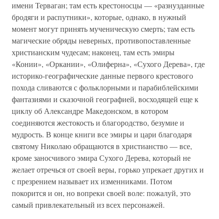
имени Терваган; там есть крестоносцы — «разнузданные
бродяги и распутники», которые, однако, в нужный
момент могут принять мученическую смерть; там есть
магические обряды неверных, противопоставленные
христианским чудесам; наконец, там есть эмиры
«Конии», «Оркании», «Олиферна», «Сухого Дерева», где
историко-географические данные первого крестового
похода сливаются с фольклорными и парабиблейскими
фантазиями и сказочной географией, восходящей еще к
циклу об Александре Македонском, в котором
соединяются жестокость и благородство, безумие и
мудрость. В конце книги все эмиры и цари благодаря
святому Николаю обращаются в христианство — все,
кроме заносчивого эмира Сухого Дерева, который не
желает отречься от своей веры, горько упрекает других и
с презрением называет их изменниками. Потом
покорится и он, но вопреки своей воле: пожалуй, это
самый привлекательный из всех персонажей.