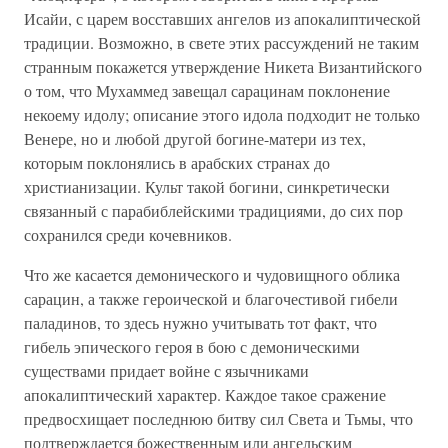
Исайи, с царем восставших ангелов из апокалиптической
традиции. Возможно, в свете этих рассуждений не таким
странным покажется утверждение Никета Византийского
о том, что Мухаммед завещал сарацинам поклонение
некоему идолу; описание этого идола подходит не только
Венере, но и любой другой богине-матери из тех,
которым поклонялись в арабских странах до
христианизации. Культ такой богини, синкретически
связанный с парабиблейскими традициями, до сих пор
сохранился среди кочевников.
Что же касается демонического и чудовищного облика
сарацин, а также героической и благочестивой гибели
паладинов, то здесь нужно учитывать тот факт, что
гибель эпического героя в бою с демоническими
существами придает войне с язычниками
апокалиптический характер. Каждое такое сражение
предвосхищает последнюю битву сил Света и Тьмы, что
подтверждается божественным или ангельским