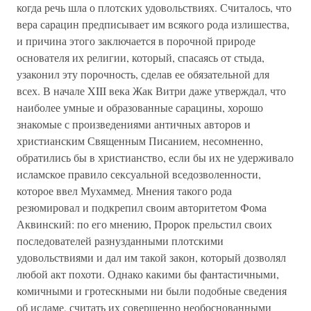
когда речь шла о плотских удовольствиях. Считалось, что
вера сарацин предписывает им всякого рода излишества,
и причина этого заключается в порочной природе
основателя их религии, который, спасаясь от стыда,
узаконил эту порочность, сделав ее обязательной для
всех. В начале XIII века Жак Витри даже утверждал, что
наиболее умные и образованные сарацины, хорошо
знакомые с произведениями античных авторов и
христианским Священным Писанием, несомненно,
обратились бы в христианство, если бы их не удерживало
исламское правило сексуальной вседозволенности,
которое ввел Мухаммед. Мнения такого рода
резюмировал и подкрепил своим авторитетом Фома
Аквинский: по его мнению, Пророк прельстил своих
последователей разнузданными плотскими
удовольствиями и дал им такой закон, который дозволял
любой акт похоти. Однако какими бы фантастичными,
комичными и гротескными ни были подобные сведения
об исламе, считать их совершенно необоснованными