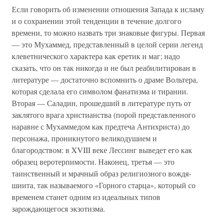
Если говорить об изменении отношения Запада к исламу
и о сохранении этой тенденции в течение долгого
времени, то можно назвать три знаковые фигуры. Первая
— это Мухаммед, представленный в целой серии легенд
клеветнического характера как еретик и маг; надо
сказать, что он так никогда и не был реабилитирован в
литературе — достаточно вспомнить о драме Вольтера,
которая сделала его символом фанатизма и тирании.
Вторая — Саладин, прошедший в литературе путь от
заклятого врага христианства (порой представленного
наравне с Мухаммедом как предтеча Антихриста) до
персонажа, проникнутого великодушием и
благородством: в XVIII веке Лессинг выведет его как
образец веротерпимости. Наконец, третья — это
таинственный и мрачный образ религиозного вождя-
шиита, так называемого «Горного старца», который со
временем станет одним из идеальных типов
зарождающегося экзотизма.