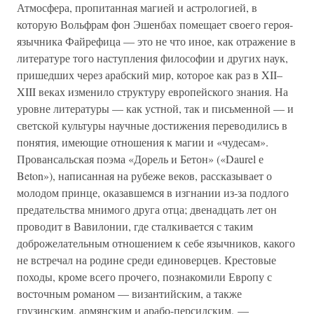
Атмосфера, пропитанная магией и астрологией, в
которую Вольфрам фон Эшенбах помещает своего героя-
язычника Файрефица — это не что иное, как отражение в
литературе того наступления философии и других наук,
пришедших через арабский мир, которое как раз в XII–
XIII веках изменило структуру европейского знания. На
уровне литературы — как устной, так и письменной — и
светской культуры научные достижения переводились в
понятия, имеющие отношения к магии и «чудесам».
Провансальская поэма «Дорель и Бетон» («Daurel е
Beton»), написанная на рубеже веков, рассказывает о
молодом принце, оказавшемся в изгнании из-за подлого
предательства мнимого друга отца; двенадцать лет он
проводит в Вавилонии, где сталкивается с таким
доброжелательным отношением к себе язычников, какого
не встречал на родине среди единоверцев. Крестовые
походы, кроме всего прочего, познакомили Европу с
восточным романом — византийским, а также
грузинским, армянским и арабо-персидским, —