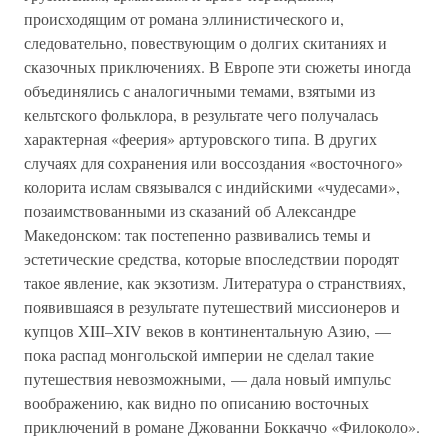
происходящим от романа эллинистического и,
следовательно, повествующим о долгих скитаниях и
сказочных приключениях. В Европе эти сюжеты иногда
объединялись с аналогичными темами, взятыми из
кельтского фольклора, в результате чего получалась
характерная «феерия» артуровского типа. В других
случаях для сохранения или воссоздания «восточного»
колорита ислам связывался с индийскими «чудесами»,
позаимствованными из сказаний об Александре
Македонском: так постепенно развивались темы и
эстетические средства, которые впоследствии породят
такое явление, как экзотизм. Литература о странствиях,
появившаяся в результате путешествий миссионеров и
купцов XIII–XIV веков в континентальную Азию, —
пока распад монгольской империи не сделал такие
путешествия невозможными, — дала новый импульс
воображению, как видно по описанию восточных
приключений в романе Джованни Боккаччо «Филоколо».