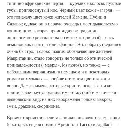
типично африканские черты — курчавые волосы, пухлые
губы, приплюснутый нос. Черный цвет кожи «агарян» —
это поначалу цвет кожи жителей Йемена, Нубии и
Сахары; однако он в первую очередь имеет дьявольскую
коннотацию, которая происходит от традиции
аппологетов христианства и святых отцов изображать
демонов как египтян или эфиопов. Этот образ утвердился
очень быстро, и слово maurus, обозначающее жителей
Мавритании, стало говорить не только об этнической
принадлежности («мавры», los moros), но также — с
небольшими вариациями в немецком и в некоторых
романских языках — вообще о темном цвете кожи и
волос. Даже знамена, которые христианская фантазия
приписывает мусульманам, имеют жуткий и магически-
дьявольский вид: на них изображены головы мавров,
змеи, драконы, скорпионы.
Время от времени среди язычников появляются амазонки
(о которых еще вспомнят Ариосто и Тассо) и sagittarii —