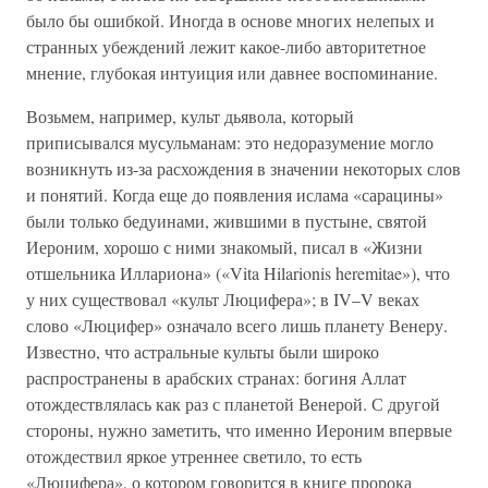
было бы ошибкой. Иногда в основе многих нелепых и
странных убеждений лежит какое-либо авторитетное
мнение, глубокая интуиция или давнее воспоминание.
Возьмем, например, культ дьявола, который
приписывался мусульманам: это недоразумение могло
возникнуть из-за расхождения в значении некоторых слов
и понятий. Когда еще до появления ислама «сарацины»
были только бедуинами, жившими в пустыне, святой
Иероним, хорошо с ними знакомый, писал в «Жизни
отшельника Иллариона» («Vita Hilarionis heremitae»), что
у них существовал «культ Люцифера»; в IV–V веках
слово «Люцифер» означало всего лишь планету Венеру.
Известно, что астральные культы были широко
распространены в арабских странах: богиня Аллат
отождествлялась как раз с планетой Венерой. С другой
стороны, нужно заметить, что именно Иероним впервые
отождествил яркое утреннее светило, то есть
«Люцифера», о котором говорится в книге пророка