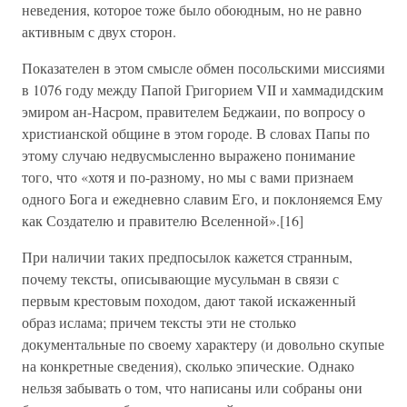
неведения, которое тоже было обоюдным, но не равно
активным с двух сторон.
Показателен в этом смысле обмен посольскими миссиями
в 1076 году между Папой Григорием VII и хаммадидским
эмиром ан-Насром, правителем Беджаии, по вопросу о
христианской общине в этом городе. В словах Папы по
этому случаю недвусмысленно выражено понимание
того, что «хотя и по-разному, но мы с вами признаем
одного Бога и ежедневно славим Его, и поклоняемся Ему
как Создателю и правителю Вселенной».[16]
При наличии таких предпосылок кажется странным,
почему тексты, описывающие мусульман в связи с
первым крестовым походом, дают такой искаженный
образ ислама; причем тексты эти не столько
документальные по своему характеру (и довольно скупые
на конкретные сведения), сколько эпические. Однако
нельзя забывать о том, что написаны или собраны они