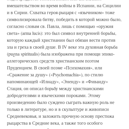
вмешательством во время войны в Испании, на Сицилии
и в Сирии. Схватка героя-рыцаря с «язычником» тоже
символизировала битву, победить в которой можно было,
согласно словам св. Павла, лишь с помощью «оружия
света» (arma lucis): это был символ внутренней борьбы,
которую каждый христианин был обязан вести против
зла и греха в своей душе. В IV веке эта духовная борьба
(pugna spiritualis) была изображена при помощи эпико-
аллегорических средств христианским поэтом
Пруденцием. В своей поэме «Психомахия», или
«Сражение за душу» («Psychomachia»), по стилю
напоминающей «Илиаду», «Энеиду» и «Фиваиду»
Стация, он описал борьбу между христианскими
добродетелями и языческими пороками. Этому
произведению было суждено сыграть важную роль не
только в литературе, но и в скульптуре и живописи
Средневековья, и заложить прочную основу престижа
рыцарства в Средние века, а также того особого