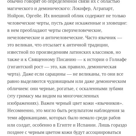
обычно говорят об определенной связи их с областью
магического и демонического: Локифер, Аграпарт,
Нойрон, Оргейе. Их внешний облик содержит не только
человеческие черты, пусть даже искаженные и зловещие:
в нем преобладают черты сверхчеловеческие,
нечеловеческие и античеловеческие. Часто язычник —
это великан, что отсылает к античной традиции,
известной по произведениям латинских классиков, но
также и к Священному Писанию — к истории о Голиафе
(гигантский рост — это, как правило, демоническая
черта). Даже если сарацины — не великаны, то они все
равно выделяются чудовищным или даже демоническим
обличием: они черные, рогатые, с оскаленными зубами
(эту гримасу мы видим на многочисленных
изображениях). Важен черный цвет кожи «язычников».
Несомненно, это могло быть результатом наблюдения за
теми африканцами, которых было немало среди рабов
или солдат, особенно в Египте и Испании. Лишь гораздо
позднее с черным цветом кожи будут ассоциироваться