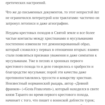
еретических настроений.
Что же до письменных документов, то этот непростой iter
не ограничился литературой или трактатами: частично он
затронул летописи и даже агиографию.
Неудача крестовых походов в Святой земле и все более
частые контакты между христианами и мусульманами
постепенно изменили тот демонизированный образ,
который сложился у первых в отношении вторых: взамен
стали появляться признаки уважения и даже симпатии к
мусульманам. Уже в песнях и хрониках первого
крестового похода то и дело говорилось о храбрости и
благородстве мусульман; порой эти качества даже
противопоставлялись трусости и коварству христиан.
Неизвестный норманнский рыцарь, автор «Деяний
франков» («Gesta Francorum»), который находился в свите
князя Таранто во время первого крестового похода,
начинает с того, что пишет о воинской доблести турок;