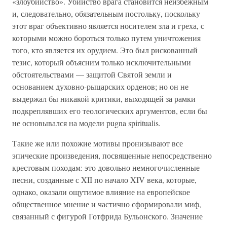
«злоубийство». Убийство врага становится неизбежным
и, следовательно, обязательным постольку, поскольку
этот враг объективно является носителем зла и греха, с
которыми можно бороться только путем уничтожения
того, кто является их орудием. Это был рискованный
тезис, который объясним только исключительными
обстоятельствами — защитой Святой земли и
основанием духовно-рыцарских орденов; но он не
выдержал бы никакой критики, выходящей за рамки
подкреплявших его теологических аргументов, если бы
не основывался на модели pugna spiritualis.
Такие же или похожие мотивы пронизывают все
эпические произведения, посвященные непосредственно
крестовым походам: это довольно немногочисленные
песни, созданные с XII по начало XIV века, которые,
однако, оказали ощутимое влияние на европейское
общественное мнение и частично сформировали миф,
связанный с фигурой Готфрида Бульонского. Значение