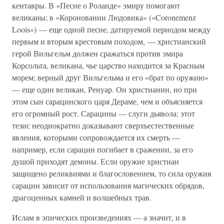
кентавры. В «Песне о Роланде» эмиру помогают
великаны; в «Короновании Людовика» («Coronemenz
Loois») — еще одной песне, датируемой периодом между
первым и вторым крестовым походом, — христианский
герой Вильгельм должен сражаться против эмира
Корсольта, великана, чье царство находится за Красным
морем; верный друг Вильгельма и его «брат по оружию»
— еще один великан, Ренуар. Он христианин, но при
этом сын сарацинского царя Дераме, чем и объясняется
его огромный рост. Сарацины — слуги дьявола: этот
тезис неоднократно доказывают сверхъестественные
явления, которыми сопровождается их смерть —
например, если сарацин погибает в сражении, за его
душой приходят демоны. Если оружие христиан
защищено реликвиями и благословением, то сила оружия
сарацин зависит от использования магических обрядов,
драгоценных камней и волшебных трав.
Ислам в эпических произведениях — а значит, и в