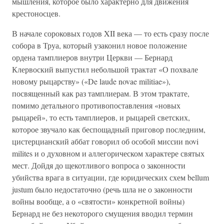
мышления, которое было характерно для движения
крестоносцев.
В начале сороковых годов XII века — то есть сразу после
собора в Труа, который узаконил новое положение
ордена тамплиеров внутри Церкви — Бернард
Клервоский выпустил небольшой трактат «О похвале
новому рыцарству» («De laude novae militiae»),
посвященный как раз тамплиерам. В этом трактате,
помимо детального противопоставления «новых
рыцарей», то есть тамплиеров, и рыцарей светских,
которое звучало как беспощадный приговор последним,
цистерцианский аббат говорил об особой миссии novi
milites и о духовном и аллегорическом характере святых
мест. Дойдя до щекотливого вопроса о законности
убийства врага в ситуации, где юридических схем bellum
justum было недостаточно (речь шла не о законности
войны вообще, а о «святости» конкретной войны)
Бернард не без некоторого смущения вводил термин