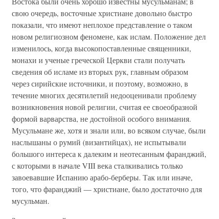
Востока были очень хорошо известны мусульманам; в
свою очередь, восточные христиане довольно быстро
показали, что имеют неплохое представление о таком
новом религиозном феномене, как ислам. Положение дел
изменилось, когда высокопоставленные священники,
монахи и ученые греческой Церкви стали получать
сведения об исламе из вторых рук, главным образом
через сирийские источники, и поэтому, возможно, в
течение многих десятилетий недооценивали проблему
возникновения новой религии, считая ее своеобразной
формой варварства, не достойной особого внимания.
Мусульмане же, хотя и знали или, во всяком случае, были
наслышаны о румий (византийцах), не испытывали
большого интереса к далеким и неотесанным фаранджий,
с которыми в начале VIII века сталкивались только
завоевавшие Испанию арабо-берберы. Так или иначе,
того, что фаранджий — христиане, было достаточно для
мусульман.