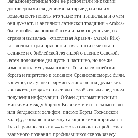
Западноевропейцы тоже не располагали никакими
достоверными сведениями, которые дали бы им
возможность понять, кто такие эти пришельцы и о чем
они думают. В античной латинской традиции «Arabes»
были molles, женоподобными и развращенными; их
страна называлась «счастливая Аравия» (Arabia felix) —
загадочный край пряностей, связанный с мифом о
фениксе и с библейской легендой о царице Савской.
Затем положение дел пусть и частично, но все же
изменилось: мусульманские набеги на европейские
берега и пиратство в западном Средиземноморье были,
конечно, не лучшей формой установления дружеских
контактов, но даже они стали своеобразным средством
получения информации. Обмен дипломатическими
миссиями между Карлом Великим и испанскими вали
или багдадским халифом, письмо Берты Тосканской
халифу, соглашения между сарацинскими пиратами и
Гуго Провансальским — все это говорит о проблесках
взаимного познания, пробивавшихся сквозь завесу