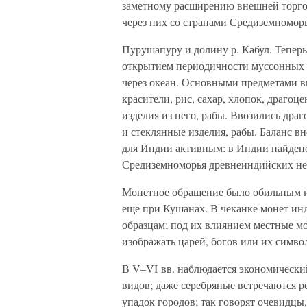
заметному расширению внешней торгов
через них со странами Средиземноморь
Пурушапуру и долину р. Кабул. Тепер
открытием периодичности муссонных 
через океан. Основными предметами вы
красители, рис, сахар, хлопок, драгоц
изделия из него, рабы. Ввозились дра
и стеклянные изделия, рабы. Баланс в
для Индии активным: в Индии найдено
Средиземноморья древнеиндийских не
Монетное обращение было обильным и
еще при Кушанах. В чеканке монет и
образцам; под их влиянием местные м
изображать царей, богов или их симво
В V–VI вв. наблюдается экономический
видов; даже серебряные встречаются р
упадок городов; так говорят очевидцы