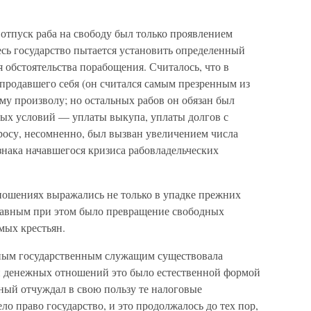
 отпуск раба на свободу был только проявлением
десь государство пытается установить определенный
я обстоятельства порабощения. Считалось, что в
продавшего себя (он считался самым презренным из
ему произволу; но остальных рабов он обязан был
ых условий — уплаты выкупа, уплаты долгов с
росу, несомненно, был вызван увеличением числа
нака начавшегося кризиса рабовладельческих
ошениях выражались не только в упадке прежних
лавным при этом было превращение свободных
мых крестьян.
ным государственным служащим существовала
ти денежных отношений это было естественной формой
ный отчуждал в свою пользу те налоговые
ло право государство, и это продолжалось до тех пор,