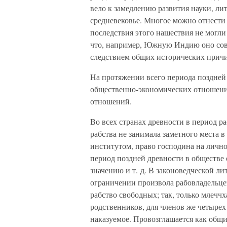
вело к замедлению развития науки, ли
средневековье. Многое можно отнести 
последствия этого нашествия не могли 
что, например, Южную Индию оно совс
следствием общих исторических прич
На протяжении всего периода поздней
общественно-экономических отношения
отношений.
Во всех странах древности в период р
рабства не занимала заметного места 
институтом, право господина на личн
период поздней древности в обществе о
значению и т. д. В законоведческой л
ограничении произвола рабовладельце
рабство свободных; так, только млеччх
родственников, для членов же четырех 
наказуемое. Провозглашается как общ