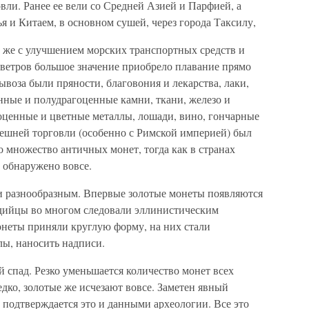
ли. Ранее ее вели со Средней Азией и Парфией, а
я и Китаем, в основном сушей, через города Таксилу,
ь же с улучшением морских транспортных средств и
ветров большое значение приобрело плавание прямо
воза были пряности, благовония и лекарства, лаки,
енные и полудрагоценные камни, ткани, железо и
гоценные и цветные металлы, лошади, вино, гончарные
нешней торговли (особенно с Римской империей) был
 множество античных монет, тогда как в странах
 обнаружено вовсе.
 разнообразным. Впервые золотые монеты появляются
ндийцы во многом следовали эллинистическим
онеты приняли круглую форму, на них стали
лы, наносить надписи.
 спад. Резко уменьшается количество монет всех
едко, золотые же исчезают вовсе. Заметен явный
, подтверждается это и данными археологии. Все это