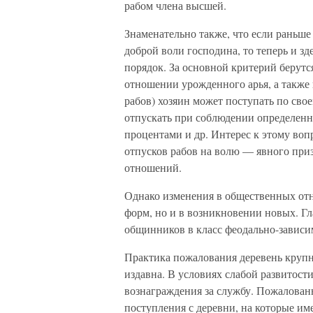
рабом члена высшей.
Знаменательно также, что если раньше
доброй воли господина, то теперь и з
порядок. За основной критерий берутс
отношении урожденного арья, а также 
рабов) хозяин может поступать по сво
отпускать при соблюдении определенн
процентами и др. Интерес к этому воп
отпусков рабов на волю — явного приз
отношений.
Однако изменения в общественных отн
форм, но и в возникновении новых. Г
общинников в класс феодально-зависи
Практика пожалования деревень круп
издавна. В условиях слабой развитос
вознаграждения за службу. Пожалован
поступления с деревни, на которые име