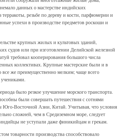
 немало данных о мастерстве индийских
з терракоты, резьбе по дереву и кости, парфюмерии и
енные успехи в производстве предметов роскоши и
тельстве крупных жилых и культовых зданий,
ких судов или при изготовлении Делийской железной
татуй требовал кооперирования большого числа
енных коллективах. Крупные мастерские были и в
о все же преимущественно мелким; чаще всего
и учениками.
риода было резкое улучшение морского транспорта.
пособны были совершать путешествия с сотнями
ны Юго-Восточной Азии, Китай. Учитывая, что условия
ельно сложней, чем в Средиземном море, следует
е индийцы не уступали даже финикийцам и грекам.
стом товарности производства способствовало