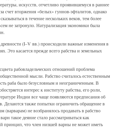
тературы, искусств, отчетливо проявившемуся в раннее
за счет вторжения «белых» гуннов-эфталитов, однако
сказываться в течение нескольких веков, тем более
ем не затронуло. Натурализация экономики была
ин.
 древности (I–V вв.) происходили важные изменения в
х. Это касается прежде всего рабства и земельных
асцвета рабовладельческих отношений проблема
в общественной мысли. Рабство считалось естественным
ость раба было безусловным и неограниченным. В
бостряется интерес к институту рабства, его роли,
итературе Индии все чаще появляются предписания об
в. Делаются также попытки ограничить обращение в
ам (варварам) не возбранялось продавать в рабство
варн такое деяние стало рассматриваться как
ий принцип, что член низшей варны не может иметь