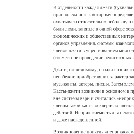
В отдельности каждая джати (буквальн
принадлежность к которому определяе
охватывала относительно небольшую г
были люди, занятые в одной сфере хоз
экономических и общественных интере
органов управления, системы взаимо
членов джати, существованием много
(совместное проведение религиозных п
Джати, по-видимому, начали возникать
неизбежно приобретавших характер за
музыканты, актеры, писцы. Затем эле
Касты-джати возникли в основном в пр
вне системы варн и считались «неприк
членам такой касты оскверняло членов
действий. Неприкасаемость для некот
и даже наследственной.
Возникновение понятия «неприкасаем