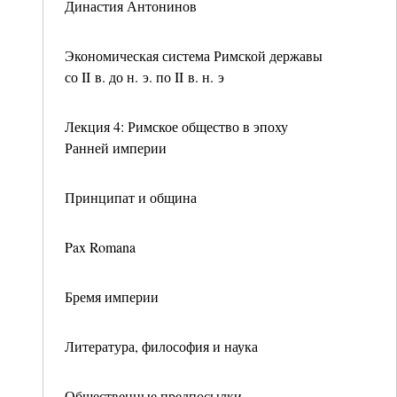
Династия Антонинов
Экономическая система Римской державы
со II в. до н. э. по II в. н. э
Лекция 4: Римское общество в эпоху
Ранней империи
Принципат и община
Pax Romana
Бремя империи
Литература, философия и наука
Общественные предпосылки