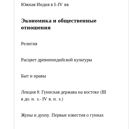
Южная Индия в I–IV вв
Экономика и общественные
отношения
Религия
Расцвет древнеиндийской культуры
Быт и нравы
Лекция 8: Гуннская держава на востоке (III
в до. н. э.- IV в. н. э.)
Жуны и дунху. Первые известия о гуннах