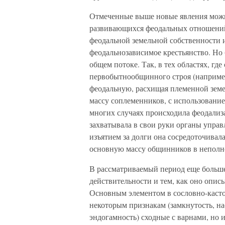
Отмеченные выше новые явления можн
развивающихся феодальных отношений
феодальной земельной собственности
феодальнозависимое крестьянство. Но
общем потоке. Так, в тех областях, г
первобытнообщинного строя (например
феодальную, расхищая племенной земе
массу соплеменников, с использовани
многих случаях происходила феодали
захватывала в свои руки органы упра
изъятием за долги она сосредоточивал
основную массу общинников в неполн
В рассматриваемый период еще больш
действительности и тем, как оно опис
Основным элементом в сословно-касто
некоторым признакам (замкнутость, на
эндогамность) сходные с варнами, но