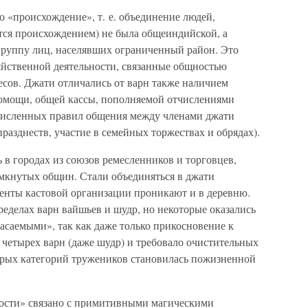
о «происхождение», т. е. объединение людей,
тся происхождением) не была общеиндийской, а
руппу лиц, населявших ограниченный район. Это
яйственной деятельности, связанные общностью
сов. Джати отличались от варн также наличием
помощи, общей кассы, пополняемой отчислениями
численных правил общения между членами джати
разднеств, участие в семейных торжествах и обрядах).
 в городах из союзов ремесленников и торговцев,
мкнутых общин. Стали объединяться в джати
менты кастовой организации проникают и в деревню.
еделах варн вайшьев и шудр, но некоторые оказались
асаемыми», так как даже только прикосновение к
 четырех варн (даже шудр) и требовало очистительных
орых категорий тружеников становилась пожизненной
ости» связано с примитивными магическими