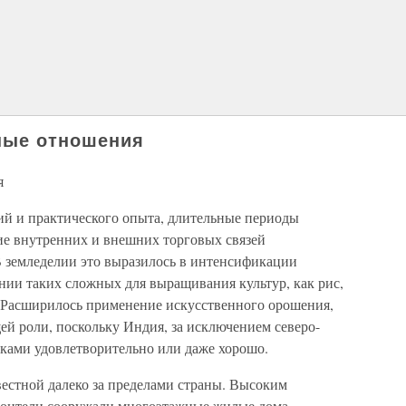
ные отношения
я
й и практического опыта, длительные периоды
ие внутренних и внешних торговых связей
В земледелии это выразилось в интенсификации
нии таких сложных для выращивания культур, как рис,
. Расширилось применение искусственного орошения,
ей роли, поскольку Индия, за исключением северо-
дками удовлетворительно или даже хорошо.
вестной далеко за пределами страны. Высоким
роители сооружали многоэтажные жилые дома,