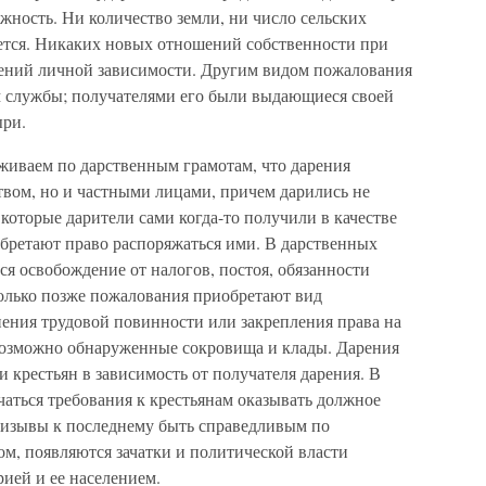
жность. Ни количество земли, ни число сельских
ется. Никаких новых отношений собственности при
ошений личной зависимости. Другим видом пожалования
ем службы; получателями его были выдающиеся своей
ыри.
иваем по дарственным грамотам, что дарения
твом, но и частными лицами, причем дарились не
, которые дарители сами когда-то получили в качестве
обретают право распоряжаться ими. В дарственных
ся освобождение от налогов, постоя, обязанности
олько позже пожалования приобретают вид
нения трудовой повинности или закрепления права на
возможно обнаруженные сокровища и клады. Дарения
 крестьян в зависимость от получателя дарения. В
аться требования к крестьянам оказывать должное
ризывы к последнему быть справедливым по
м, появляются зачатки и политической власти
ией и ее населением.