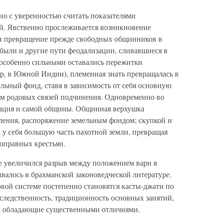
о с уверенностью считать показателями
. Явственно прослеживается возникновение
 и превращение прежде свободных общинников в
 были и другие пути феодализации, сливавшиеся в
де особенно сильными оставались пережитки
, в Южной Индии), племенная знать превращалась в
льный фонд, ставя в зависимость от себя основную
ем родовых связей подчинения. Одновременно во
зация и самой общины. Общинная верхушка
вления, распоряжение земельным фондом; скупкой и
а у себя большую часть пахотной земли, превращая
оправных крестьян.
е увеличился разрыв между положением варн в
ывалось в брахманской законоведческой литературе.
вой системе постепенно становятся касты-джати по
следственность, традиционность основных занятий,
 и обладающие существенными отличиями.