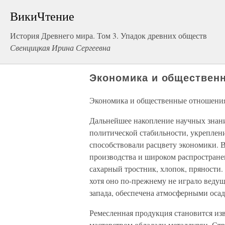
ВикиЧтение
История Древнего мира. Том 3. Упадок древних обществ
Свенцицкая Ирина Сергеевна
Экономика и обществен
Экономика и общественные отношени
Дальнейшее накопление научных знани
политической стабильности, укреплен
способствовали расцвету экономики. 
производства и широком распростране
сахарный тростник, хлопок, пряности
хотя оно по-прежнему не играло ведущ
запада, обеспечена атмосферными оса
Ремесленная продукция становится из
мастерством обладали металлурги. Ст