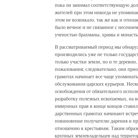
пока он занимал соответствующую дол
жителей при этом никогда не упомина
этом не возникало, так же как и отн
было вечное и не связанное с несени
ученостью брахманы, храмы и монаст
В рассматриваемый период мы обнаруж
производились уже не только государс
только участки земли, но и те деревни
пожалования; следовательно, они при
грамотах начинает все чаще упоминать
обслуживания царских курьеров. Неск
освобождения от обязательного испол
разработку полезных ископаемых, на 
иммунных прав в конце концов ставили
дарственных грамотах начинают встреч
повиновение получателю дарения и п
отношению к крестьянам. Таким образо
крупных землевладельцев над территор