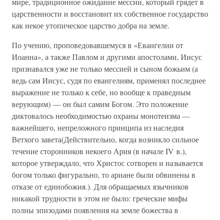
мире, традиционное ожидание мессии, который грядет в
царственности и восстановит их собственное государство
как некое утопическое царство добра на земле.
По учению, проповедовавшемуся в «Евангелии от
Иоанна», а также Павлом и другими апостолами, Иисус
признавался уже не только мессией и сыном божьим (а
ведь сам Иисус, судя по евангелиям, применял последнее
выражение не только к себе, но вообще к праведным
верующим) — он был самим Богом. Это положение
диктовалось необходимостью охраны монотеизма —
важнейшего, непреложного принципа из наследия
Ветхого завета(Действительно, когда возникло сильное
течение сторонников некоего Ария (в начале IV в.),
которое утверждало, что Христос сотворен и называется
богом только фигурально, то ариане были обвинены в
отказе от единобожия.). Для обращаемых язычников
никакой трудности в этом не было: греческие мифы
полны эпизодами появления на земле божества в