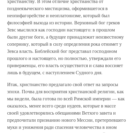
христианству. В этом отличие христианства от
позднеязыческого мистицизма, оформившегося в
неопифагорействе и неоплатонизме, который был
философией выхода из истории. Верховный бог греков
Зевс мыслился как господин настоящего: в прошлом
были другие боги, а будущее принадлежит неизвестному
сопернику, который в силу определения рока отнимет у
Зевса власть. Библейский бог представал господином
прошлого и настоящего, но полностью, утверждали его
приверженцы, его власть осуществится и слава воссияет
лишь в будущем, с наступлением Судного дня.
Итак, христианство предлагало свой ответ на запросы
эпохи. Почва для восприятия христианской религии, как
мы видели, была готова по всей Римской империи — как
оказалось, менее всего среди иудеев, которые в массе
своей удовлетворялись обещаниями Ветхого завета и
предпочитали признанию нового Мессии, претерпевшего
муки и унижения ради спасения человечества в ином