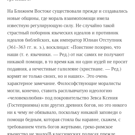
На Ближнем Востоке существовали прежде и создавались
новые общины, где мораль взаимопомощи имела
известную регулирующую силу. Не случайно такой
страстный поборник языческих идеалов и противник
идеалов библейских, как император Юлиан Отступник
(361–363 гг. н. э.), восклицал: «Поистине позорно, что
наши (т. е. язычники. — Ред.) от нас самих не получают
никакой помощи, в то время как ни один иудей не просит
подаяния, а нечестивые галилеяне (христиане. — Ред.)
кормят не только своих, но и наших». Это очень
характерное замечание. Философствующие моралисты
могли, конечно, ставить расплывчатую идеологию
«человеколюбия» под покровительство Зевса Ксения
(Гостеприимна) или других древних богов, но это никого
ни к чему не обязывало, поскольку никакой заповеди о
помощи бедным, которая стояла бы наравне, скажем, с
требованием чтить богов жертвами, греко-римское
язычество не знало(В классических полисах прежде