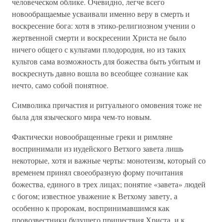
человеческом облике. Очевидно, легче всего
новообращаемые усваивали именно веру в смерть и
воскресение бога: хотя в этико-религиозном учении о
жертвенной смерти и воскресении Христа не было
ничего общего с культами плодородия, но из таких
культов сама возможность для божества быть убитым и
воскреснуть давно вошла во всеобщее сознание как
нечто, само собой понятное.
Символика причастия и ритуального омовения тоже не
была для языческого мира чем-то новым.
Фактически новообращенные греки и римляне
воспринимали из иудейского Ветхого завета лишь
некоторые, хотя и важные черты: монотеизм, который со
временем принял своеобразную форму почитания
божества, единого в трех лицах; понятие «завета» людей
с богом; известное уважение к Ветхому завету, а
особенно к пророкам, воспринимавшимся как
провозвестники будущего пришествия Христа, и к