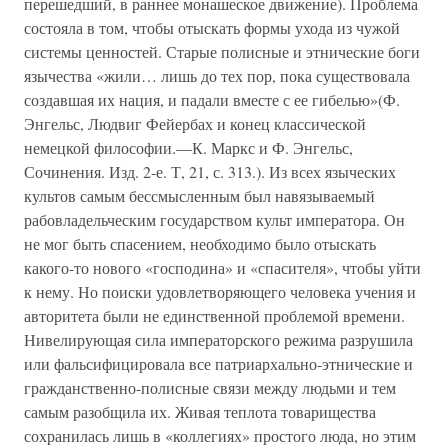
перешедший, в раннее монашеское движение). Проблема
состояла в том, чтобы отыскать формы ухода из чужой
системы ценностей. Старые полисные и этнические боги
язычества «жили… лишь до тех пор, пока существовала
создавшая их нация, и падали вместе с ее гибелью»(Ф.
Энгельс, Людвиг Фейербах и конец классической
немецкой философии.—К. Маркс и Ф. Энгельс,
Сочинения. Изд. 2-е. Т, 21, с. 313.). Из всех языческих
культов самым бессмысленным был навязываемый
рабовладельческим государством культ императора. Он
не мог быть спасением, необходимо было отыскать
какого-то нового «господина» и «спасителя», чтобы уйти
к нему. Но поиски удовлетворяющего человека учения и
авторитета были не единственной проблемой времени.
Нивелирующая сила императорского режима разрушила
или фальсифицировала все патриархально-этнические и
гражданственно-полисные связи между людьми и тем
самым разобщила их. Живая теплота товарищества
сохранилась лишь в «коллегиях» простого люда, но этим