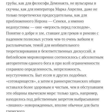
грубы, как для философа Демонакта, не вульгарны и
скучны, как для императора Марка Аврелия, даже не
только теоретически предосудительны, как для
приближенного Нерона — Сенеки, а именно
недопустимы — они «мерзость перед господом».
Понятие о добре и зле, ставшее для греков и римлян с
падением полисных устоев чем-то очень зыбким и
расплывчатым, темой для необязательного
теоретизирования и безответственных дискуссий, в
библейском мировоззрении соотносилось с абсолютным
авторитетом единого бога и при всей ограниченности
сохраняло определенность, непреложность,
неуступчивость. Быт ессев и других подобных
«сотовариществ», а затем и раннехристианских общин
оставался более здоровым и чистым, чем в обступавшем
эти общины языческом мире: только здесь, например,
находилось под действенным запретом выбрасывание
«лишних» новорожденных, вполне обычное для быта
греческого.