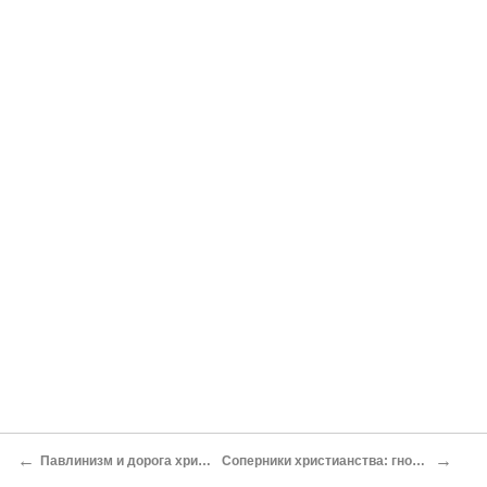
←
→
Павлинизм и дорога христианства в Рим
Соперники христианства: гностицизм и митраизм