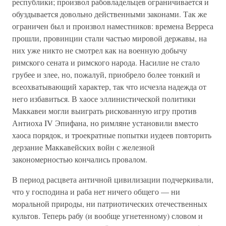
республики; произвол рабовладельцев ограничивается и
обуздывается довольно действенными законами. Так же
ограничен был и произвол наместников: времена Верреса
прошли, провинции стали частью мировой державы, на
них уже никто не смотрел как на военную добычу
римского сената и римского народа. Насилие не стало
грубее и злее, но, пожалуй, приобрело более тонкий и
всеохватывающий характер, так что исчезла надежда от
него избавиться. В хаосе эллинистической политики
Маккавеи могли выиграть рискованную игру против
Антиоха IV Эпифана, но римляне установили вместо
хаоса порядок, и троекратные попытки иудеев повторить
дерзание Маккавейских войн с железной
закономерностью кончались провалом.
В период расцвета античной цивилизации подчеркивали,
что у господина и раба нет ничего общего — ни
моральной природы, ни патриотических отечественных
культов. Теперь рабу (и вообще угнетенному) словом и