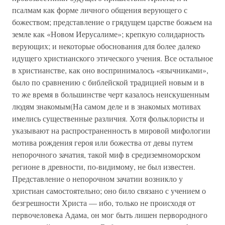
псалмам как форме личного общения верующего с
божеством; представление о грядущем царстве божьем на
земле как «Новом Иерусалиме»; крепкую солидарность
верующих; и некоторые обоснования для более далеко
идущего христианского этического учения. Все остальное
в христианстве, как оно воспринималось «язычниками»,
было по сравнению с библейской традицией новым и в
то же время в большинстве черт казалось неискушенным
людям знакомым(На самом деле и в знакомых мотивах
имелись существенные различия. Хотя фольклористы и
указывают на распространенность в мировой мифологии
мотива рождения героя или божества от девы путем
непорочного зачатия, такой миф в средиземноморском
регионе в древности, по-видимому, не был известен.
Представление о непорочном зачатии возникло у
христиан самостоятельно; оно било связано с учением о
безгрешности Христа — ибо, только не происходя от
первочеловека Адама, он мог быть лишен первородного