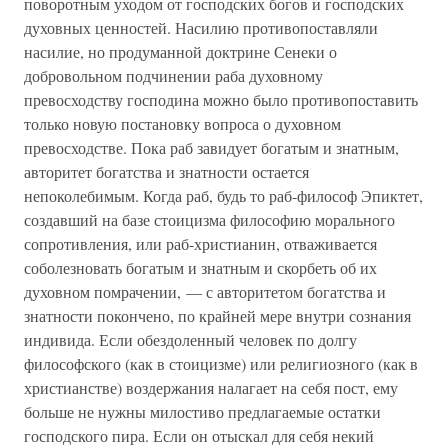
поворотным уходом от господских богов и господских
духовных ценностей. Насилию противопоставляли
насилие, но продуманной доктрине Сенеки о
добровольном подчинении раба духовному
превосходству господина можно было противопоставить
только новую постановку вопроса о духовном
превосходстве. Пока раб завидует богатым и знатным,
авторитет богатства и знатности остается
непоколебимым. Когда раб, будь то раб-философ Эпиктет,
создавший на базе стоицизма философию морального
сопротивления, или раб-христианин, отваживается
соболезновать богатым и знатным и скорбеть об их
духовном помрачении, — с авторитетом богатства и
знатности покончено, по крайней мере внутри сознания
индивида. Если обездоленный человек по долгу
философского (как в стоицизме) или религиозного (как в
христианстве) воздержания налагает на себя пост, ему
больше не нужны милостиво предлагаемые остатки
господского пира. Если он отыскал для себя некий