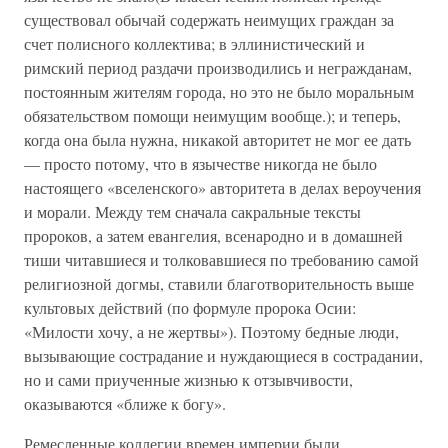
существовал обычай содержать неимущих граждан за
счет полисного коллектива; в эллинистический и
римский период раздачи производились и негражданам,
постоянным жителям города, но это не было моральным
обязательством помощи неимущим вообще.); и теперь,
когда она была нужна, никакой авторитет не мог ее дать
— просто потому, что в язычестве никогда не было
настоящего «вселенского» авторитета в делах вероучения
и морали. Между тем сначала сакральные тексты
пророков, а затем евангелия, всенародно и в домашней
тиши читавшиеся и толковавшиеся по требованию самой
религиозной догмы, ставили благотворительность выше
культовых действий (по формуле пророка Осии:
«Милости хочу, а не жертвы»). Поэтому бедные люди,
вызывающие сострадание и нуждающиеся в сострадании,
но и сами приученные жизнью к отзывчивости,
оказываются «ближе к богу».
Ремесленные коллегии времен империи были