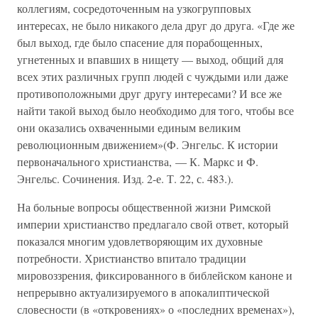
коллегиям, сосредоточенным на узкогрупповых
интересах, не было никакого дела друг до друга. «Где же
был выход, где было спасение для порабощенных,
угнетенных и впавших в нищету — выход, общий для
всех этих различных групп людей с чуждыми или даже
противоположными друг другу интересами? И все же
найти такой выход было необходимо для того, чтобы все
они оказались охваченными единым великим
революционным движением»(Ф. Энгельс. К истории
первоначального христианства, — К. Маркс и Ф.
Энгельс. Сочинения. Изд. 2-е. Т. 22, с. 483.).
На больные вопросы общественной жизни Римской
империи христианство предлагало свой ответ, который
показался многим удовлетворяющим их духовные
потребности. Христианство впитало традиции
мировоззрения, фиксированного в библейском каноне и
непрерывно актуализируемого в апокалиптической
словесности (в «откровениях» о «последних временах»),