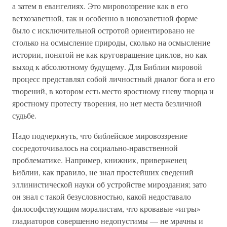
а затем в евангелиях. Это мировоззрение как в его
ветхозаветной, так и особенно в новозаветной форме
было с исключительной остротой ориентировано не
столько на осмысление природы, сколько на осмысление
истории, понятой не как круговращение циклов, но как
выход к абсолютному будущему. Для Библии мировой
процесс представлял собой личностный диалог бога и его
творений, в котором есть место яростному гневу творца и
яростному протесту творения, но нет места безличной
судьбе.
Надо подчеркнуть, что библейское мировоззрение
сосредоточивалось на социально-нравственной
проблематике. Например, книжник, приверженец
Библии, как правило, не знал простейших сведений
эллинистической науки об устройстве мироздания; зато
он знал с такой безусловностью, какой недоставало
философствующим моралистам, что кровавые «игры»
гладиаторов совершенно недопустимы — не мрачны и