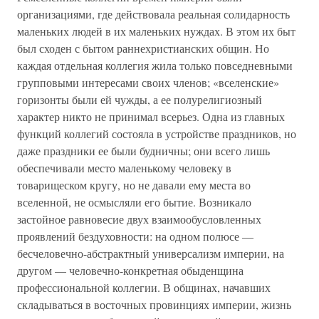
организациями, где действовала реальная солидарность
маленьких людей в их маленьких нуждах. В этом их быт
был сходен с бытом раннехристианских общин. Но
каждая отдельная коллегия жила только повседневными
групповыми интересами своих членов; «вселенские»
горизонты были ей чужды, а ее полурелигиозный
характер никто не принимал всерьез. Одна из главных
функций коллегий состояла в устройстве праздников, но
даже праздники ее были будничны; они всего лишь
обеспечивали место маленькому человеку в
товарищеском кругу, но не давали ему места во
вселенной, не осмысляли его бытие. Возникало
застойное равновесие двух взаимообусловленных
проявлений бездуховности: на одном полюсе —
бесчеловечно-абстрактный универсализм империи, на
другом — человечно-конкретная обыденщина
профессиональной коллегии. В общинах, начавших
складываться в восточных провинциях империи, жизнь