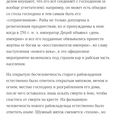
делом внушают, что его всё соединяет с господином (и
вообще угнетателем): например, он может есть объедки
со стола господина и тем самым быть его
«сотрапезником». Рабы не только допущены к
религиозным празднествам, но и принуждаемы к ним:
когда в 250 г. н. э. император Деций объявил «день
империи» и все его подданные обязывались принести
жертвы ее богам за «восстановителя империи», во славу
наступления «нового века», в это официозное
мероприятие включалась под страхом кар и рабская часть
населения.
На открытую бесчеловечность старого рабовладения
естественно было ответить открытым мятежом, мечом и
огнем, местью господину и разграблением его дома,
после чего оставалось лишь искать смерти в бою, чтобы
спастись от смерти на кресте. На фальшивую
человечность нового рабовладельца естественно было
ответить иначе. Шумный мятеж сменяется «тихим», но