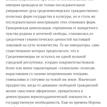
империя проводила не только последовательное
умерщвление духа средиземноморских гражданственно-
полисных форм государства и культуры, но и столь же
последовательную консервацию этих отживших форм.
Грекоримская цивилизация, отрешенная от конкретного
чувства родины и античной свободы, становилась из
средоточия гуманистических ценностей настоящей
ловушкой на пути человечества. Те же императоры, само
существование которых предполагало, что в
Средиземноморье не осталось ни одной вольной
городской республики, усердно покровительствовали
более или менее паразитарным «эллинским» полисам,
выраставшим со своими непременными театрами,
гимнасиями и статуями на чужой им земле. Языческие
празднества, когда-то дававшие свободной гражданской
жизни смысловое оформление, превратились в
демонстрацию верноподданнической лояльности, в
государственную необходимость. Еще во времена Нерона