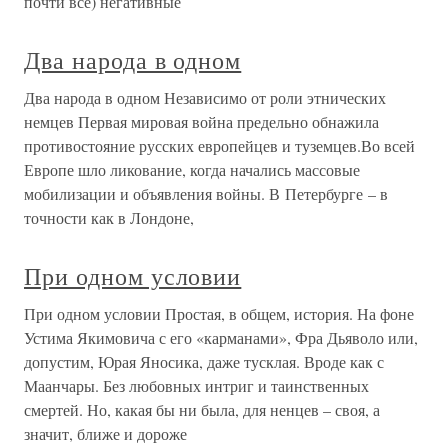
почти все) негативные
Два народа в одном
Два народа в одном Независимо от роли этнических
немцев Первая мировая война предельно обнажила
противостояние русских европейцев и туземцев.Во всей
Европе шло ликование, когда начались массовые
мобилизации и объявления войны. В Петербурге – в
точности как в Лондоне,
При одном условии
При одном условии Простая, в общем, история. На фоне
Устима Якимовича с его «карманами», Фра Дьяволо или,
допустим, Юрая Яносика, даже тусклая. Вроде как с
Маанчары. Без любовных интриг и таинственных
смертей. Но, какая бы ни была, для ненцев – своя, а
значит, ближе и дороже