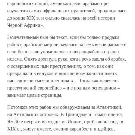
европейских наций, американцами, арабами при
соучастии самих африканских правителей, продолжалась
до конца XIX в. и сильно сказалась на всей истории
Черной Африки».
Замечательный был бы текст, если бы только продажа
рабов в арабский мир не началась на семь веков раньше и
если бы в главе упоминалось о неграх-рабах в странах
ислама. Опять дрогнула рука, когда речь зашла об арабах,
о совершенных ими преступлениях, о том, как они
превращали в евнухов и лишали возможности иметь
наследников тысячи пленников… Тогда как перечень
преступлений европейцев – и с полным основанием –
занимает целые страницы.
Потомков этих рабов мы обнаруживаем за Атлантикой,
на Антильских островах. В Тринидаде и Тобаго или на
Ямайке негры и выходцы из Индии, прибывшие сюда в
XIX в., живут вместе, сменив караибов и индейцев,