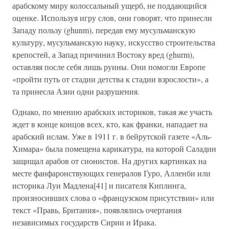
арабскому миру колоссальный ущерб, не поддающийся
оценке. Используя игру слов, они говорят, что принесли
Западу пользу (ghunm), передав ему мусульманскую
культуру, мусульманскую науку, искусство строительства
крепостей, а Запад причинил Востоку вред (ghurm),
оставляя после себя лишь руины. Они помогли Европе
«пройти путь от стадии детства к стадии взрослости», а
та принесла Азии одни разрушения.
Однако, по мнению арабских историков, такая же участь
ждет в конце концов всех, кто, как франки, нападает на
арабский ислам. Уже в 1911 г. в бейрутской газете «Аль-
Химара» была помещена карикатура, на которой Саладин
защищал арабов от сионистов. На других картинках на
месте фанфаронствующих генералов Гуро, Алленби или
историка Луи Мадлена[41] и писателя Киплинга,
произносивших слова о «французском присутствии» или
текст «Правь, Британия», появлялись очертания
независимых государств Сирии и Ирака.