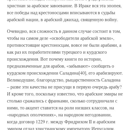
христиан за арабское завоевание. В Ираке вся эта эпопея,
все победы над крестоносцами вписываются в судьбы
арабской нации, в арабский джихад, священную войну.
Очевидно, вся сложность в данном случае состоит в том,
чтобы на самом деле «освободители арабской земли»,
противостоящие крестоносцам, вовсе не были арабами, а
как раз их поработителями турецкого и курдского
происхождения. Вот почему книги по истории,
предназначенные для арабов, «забывают» сообщить о
курдском происхождении Саладина[40], его арабизируют.
Великодушие, благородство, рыцарственность Саладина
– разве эти качества не присущи в первую очередь арабу?
И кроме того, поскольку известно, что арабские эмиры не
столько сражались с франками, сколько сотрудничали с
ними, то акцент ставится на роли низших классов, на
«народных ополчениях», на народном негодовании,
когда договор 1229 г. между Фридрихом II и арабским
эмиром отдал христианскому императору Иерусалим.