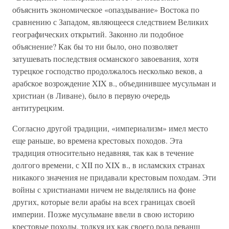
объяснить экономическое «опаздывание» Востока по
сравнению с Западом, являющееся следствием Великих
географических открытий. Законно ли подобное
объяснение? Как бы то ни было, оно позволяет
затушевать последствия османского завоевания, хотя
турецкое господство продолжалось несколько веков, а
арабское возрождение XIX в., объединившее мусульман и
христиан (в Ливане), было в первую очередь
антитурецким.
Согласно другой традиции, «империализм» имел место
еще раньше, во времена крестовых походов. Эта
традиция относительно недавняя, так как в течение
долгого времени, с XII по XIX в., в исламских странах
никакого значения не придавали крестовым походам. Эти
войны с христианами ничем не выделялись на фоне
других, которые вели арабы на всех границах своей
империи. Позже мусульмане ввели в свою историю
крестовые походы, толкуя их как своего рода реванш