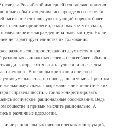
(вслед за Российской империей) составляли понятия
или иные события оценивались прежде всего с точки
оей население считало существующий порядок более
ельственные привилегии, о которых кое–что знали,
справедливое вознаграждение за тяжелый труд. Но не
ев не гарантирует единства их толкования.
ское разномыслие проистекало из двух источников.
й различных социальных слоев – не всеобщее, обычно
сть люди, которые хотят жить лучше или иначе, чем
ало личность. В периоды кризисов их число и
лучия» уменьшается, но никогда не исчезает. При этом
ии «должному» сначала выражалось не в политических
терия справедливости. Стоило конкретизировать
овались логические, рациональные обоснования. Ведь
ном обществе и привык мыслить рационально. А
ись в различные идеологии.
азличие рациональных идеологических конструкций,