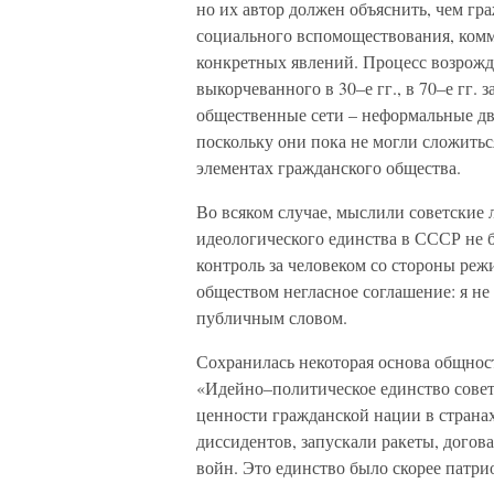
но их автор должен объяснить, чем гр
социального вспомоществования, комм
конкретных явлений. Процесс возрожд
выкорчеванного в 30–е гг., в 70–е гг.
общественные сети – неформальные дв
поскольку они пока не могли сложитьс
элементах гражданского общества.
Во всяком случае, мыслили советские 
идеологического единства в СССР не бы
контроль за человеком со стороны реж
обществом негласное соглашение: я не 
публичным словом.
Сохранилась некоторая основа общност
«Идейно–политическое единство совет
ценности гражданской нации в странах
диссидентов, запускали ракеты, догов
войн. Это единство было скорее патр