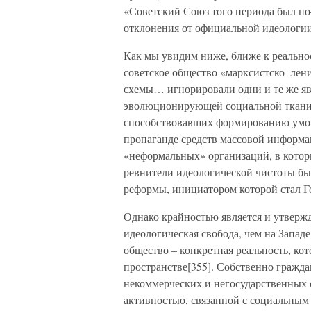
«Советский Союз того периода был п
отклонения от официальной идеологии
Как мы увидим ниже, ближе к реальнос
советское общество «марксистско–лен
схемы… игнорировали одни и те же яв
эволюционирующей социальной ткани;
способствовавших формированию умон
пропаганде средств массовой информа
«неформальных» организаций, в которы
ревнители идеологической чистоты б
реформы, инициатором которой стал Го
Однако крайностью является и утверж
идеологическая свобода, чем на Западе
общество – конкретная реальность, ко
пространстве[355]. Собственно гражд
некоммерческих и негосударственных
активностью, связанной с социальным