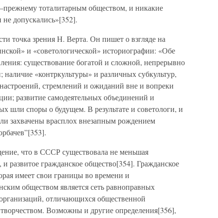
о–прежнему тоталитарным обществом, и никакие
 не допускались»[352].
ти точка зрения Н. Верта. Он пишет о взгляде на
инской» и «советологической» историографии: «Обе
ления: существование богатой и сложной, непрерывно
 наличие «контркультуры» и различных субкультур,
астроений, стремлений и ожиданий вне и вопреки
ции; развитие самодеятельных объединений и
х шли споры о будущем. В результате и советологи, и
ыли захвачены врасплох внезапным рождением
рбачев”[353].
дение, что в СССР существовала не меньшая
, и развитое гражданское общество[354]. Гражданское
торая имеет свои границы во времени и
анским обществом является сеть равноправных
 организаций, отличающихся общественной
 творчеством. Возможны и другие определения[356],