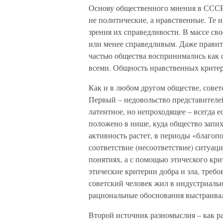
Основу общественного мнения в СССР 
не политические, а нравственные. Те 
зрения их справедливости. В массе св
или менее справедливым. Даже правит
частью общества воспринимались как 
всеми. Общность нравственных критери
Как и в любом другом обществе, совет
Первый – недовольство представителе
латентное, но непроходящее – всегда е
положено в нише, куда общество запих
активность растет, в периоды «благопо
соответствие (несоответствие) ситуац
понятиях, а с помощью этического кри
этические критерии добра и зла, треб
советский человек жил в индустриаль
рациональные обоснования выстраивал
Второй источник разномыслия – как р