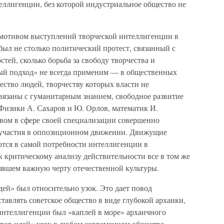
теллигенции, без которой индустриальное общество не
мотивом выступлений творческой интеллигенции в
был не столько политический протест, связанный с
ей, сколько борьба за свободу творчества и
ый подход» не всегда применим — в общественных
ство людей, творчеству которых власти не
связаны с гуманитарным знанием, свободное развитие
 Физики А. Сахаров и Ю. Орлов, математик И.
вом в сфере своей специализации совершенно
к участия в оппозиционном движении. Движущие
тся в самой потребности интеллигенции в
к критическому анализу действительности все в том же
лявшем важную черту отечественной культуры.
ей» был относительно узок. Это дает повод
авлять советское общество в виде глубокой архаики,
интеллигенции был «каплей в море» архаичного
оров идей» узок в любом современном обществе.