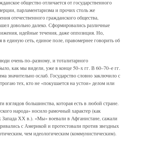
ажданское общество отличается от государственного
ерции, парламентаризма и прочих столь же
ения отечественного гражданского общества,
 зашел довольно далеко. Сформировались различные
ижения, идейные течения, даже оппозиция. Но,
я в единую сеть, единое поле, правомернее говорить об
люди очень по–разному, и тоталитарного
ло, как мы видели, уже в конце 50–х гг. В 60–70–е гг.
има значительно ослаб. Государство словно заключило с
трогаю тех, кто не «покушается на устои» делом или
и взглядов большинства, которая есть в любой стране.
ского народа» носило рамочный характер (как
 Запада ХХ в.). «Мы» воевали в Афганистане, сажали
аривались с Америкой и протестовали против звездных
иотическим, чем идеологическим (коммунистическим).