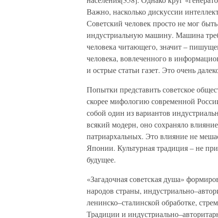
Важно, насколько дискуссии интеллек
Советский человек просто не мог быть
индустриальную машину. Машина требо
человека читающего, значит – пишущег
человека, вовлеченного в информаци
и острые статьи газет. Это очень далек
Попытки представить советское общест
скорее мифологию современной России,
собой один из вариантов индустриальн
всякий модерн, оно сохраняло влияние
патриархальных. Это влияние не мешае
Японии. Культурная традиция – не при
будущее.
«Загадочная советская душа» формиро
народов страны, индустриально–автори
ленинско–сталинской обработке, стре
Традиции и индустриально–авторитар