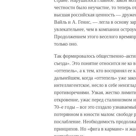
честности было неучастие, то теперь 
высшая российская ценность — друже
Вайль и А. Генис, — легла в основу 
увлекательнее, чем в компании остро
Продолжением этого веселого времяпр
только оно.
Так формировалось общественно–акти
съезда». Это понятие относится не ко 
«оттепель», а к тем, кто воспринял ее 
дальнейшем, когда «оттепель» уже зак
интеллигентское, несло в себе неизгл
противоречиями. Узкая, жестко лимит
откровение, ужас перед сталинизмом и
70–е годы – все это создало узнаваем
потерянном в юности малом: свободе 
послабление. Необходимость продолжа
принципов. Но «фига в кармане» и жа
потребностью.