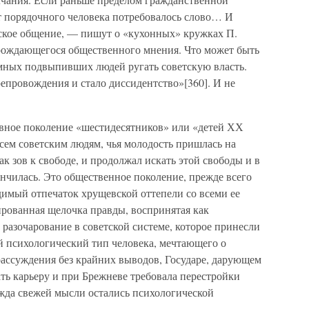
от порядочного человека потребовалось слово… И
ское общение, — пишут о «кухонных» кружках П.
зарождающегося общественного мнения. Что может быть
умных подвыпивших людей ругать советскую власть.
епровождения и стало диссидентство»[360]. И не
вное поколение «шестидесятников» или «детей ХХ
всем советским людям, чья молодость пришлась на
как зов к свободе, и продолжал искать этой свободы и в
ончилась. Это общественное поколение, прежде всего
адимый отпечаток хрущевской оттепели со всеми ее
ированная щелочка правды, воспринятая как
 разочарование в советской системе, которое принесли
ый психологический тип человека, мечтающего о
рассуждения без крайних выводов, Государе, дарующем
ть карьеру и при Брежневе требовала перестройки
жда свежей мысли остались психологической