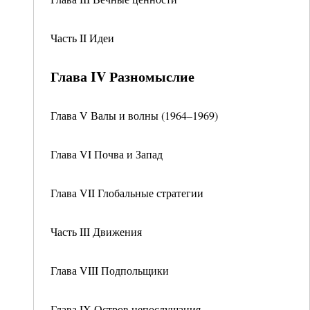
Часть II Идеи
Глава IV Разномыслие
Глава V Валы и волны (1964–1969)
Глава VI Почва и Запад
Глава VII Глобальные стратегии
Часть III Движения
Глава VIII Подпольщики
Глава IX Остров непослушания