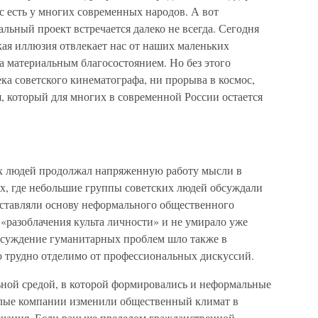
с есть у многих современных народов. А вот
льный проект встречается далеко не всегда. Сегодня
кая иллюзия отвлекает нас от наших маленьких
за материальным благосостоянием. Но без этого
ека советского кинематографа, ни прорыва в космос,
я, который для многих в современной России остается
х людей продолжал напряженную работу мысли в
ах, где небольшие группы советских людей обсуждали
ставляли основу неформального общественного
 «разоблачения культа личности» и не умирало уже
обсуждение гуманитарных проблем шло также в
о трудно отделимо от профессиональных дискуссий.
ной средой, в которой формировались и неформальные
елые компании изменили общественный климат в
олчания. Если раньше пределом гражданственной