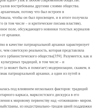
туалов востребованы другими слоями общества.
 архаичным, потому что был встроен в
вала, чтобы он был просвещен, и в итоге получила
о (в том числе – и критические письма властям),
онное поле, обсуждающего новинки толстых журналов
о от архаики.
во в качестве патриархальной архаики характеризует
 чем советскую реальность, которая представляла
ого урбанистического общества[359]. Разумеется, как и
 культурных традиций, в том числе – и
т (а может быть и помогает) модернизации, скажем, в
знак патриархальной архаики, а один из путей в
валась под влиянием нескольких факторов: традиций
тарного каркаса, марксистского дискурса в его
мления к мировому первенству над «отжившим» миром.
ныйстраны, из индустриально–тродов шней поддержки