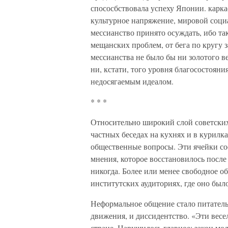
спососбствовала успеху Японии. карка
культурное напряжение, мировой социа
мессианство принято осуждать, ибо та
мещанских проблем, от бега по кругу 
мессианства не было бы ни золотого в
ни, кстати, того уровня благосостояни
недосягаемым идеалом.
* * *
Относительно широкий слой советски
частных беседах на кухнях и в курилк
общественные вопросы. Эти ячейки со
мнения, которое восстановилось после
никогда. Более или менее свободное 
институтских аудиториях, где оно был
Неформальное общение стало питатель
движения, и диссидентство. «Эти вес
стране. Нарушилось главное: закон м