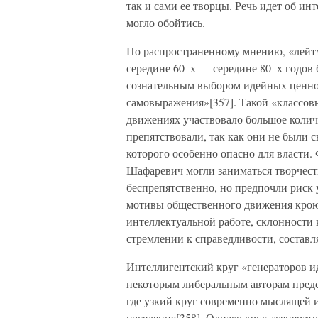
так и сами ее творцы. Речь идет об ин
могло обойтись.
По распространенному мнению, «лейт
середине 60–х — середине 80–х годов 
сознательным выбором идейных ценност
самовыражения»[357]. Такой «классов
движениях участвовало большое количе
препятствовали, так как они не были 
которого особенно опасно для власти.
Шафаревич могли заниматься творчест
беспрепятственно, но предпочли рис
мотивы общественного движения крою
интеллектуальной работе, склонности 
стремлении к справедливости, состав
Интеллигентский круг «генераторов ид
некоторым либеральным авторам предст
где узкий круг современно мыслящей 
населения[358]. Однако круг «генерат