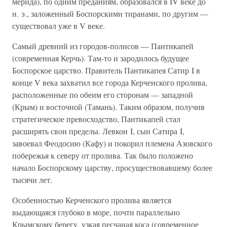
мерида), по одним преданиям, образовался в IV веке до
н. э., заложенный Боспорскими тиранами, по другим —
существовал уже в V веке.
Самый древний из городов-полисов — Пантикапей
(современная Керчь). Там-то и зародилось будущее
Боспорское царство. Правитель Пантикапея Сатир I в
конце V века захватил все города Керченского пролива,
расположенные по обеим его сторонам — западной
(Крым) и восточной (Тамань). Таким образом, получив
стратегическое превосходство, Пантикапей стал
расширять свои пределы. Левкон I, сын Сатира I,
завоевал Феодосию (Кафу) и покорил племена Азовского
побережья к северу от пролива. Так было положено
начало Боспорскому царству, просуществовавшему более
тысячи лет.
Особенностью Керченского пролива является
выдающаяся глубоко в море, почти параллельно
Крымскому берегу, узкая песчаная коса (современное