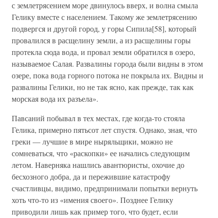
с землетрясением море двинулось вверх, и волна смыла
Гелику вместе с населением. Такому же землетрясению
подвергся и другой город, у горы Сипила[58], который
провалился в расщелину земли, а из расщелины горы
протекла сюда вода, и провал земли обратился в озеро,
называемое Салая. Развалины города были видны в этом
озере, пока вода горного потока не покрыла их. Видны и
развалины Гелики, но не так ясно, как прежде, так как
морская вода их разъела».
Павсаний побывал в тех местах, где когда-то стояла
Гелика, примерно пятьсот лет спустя. Однако, зная, что
греки — лучшие в мире ныряльщики, можно не
сомневаться, что «раскопки» ее начались следующим
летом. Наверняка нашлись авантюристы, охочие до
бесхозного добра, да и пережившие катастрофу
счастливцы, видимо, предпринимали попытки вернуть
хоть что-то из «имения своего». Позднее Гелику
приводили лишь как пример того, что будет, если