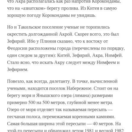
что Акра располагалась как раз напротив Корокондамы,
что на «азиатском» берегу пролива. Из Китея в самую
хорошую погоду Корокондамы не увидишь.
Но и Такильское поселение ученые не торопились
окрестить долгожданной Акрой. Скорее всего, это был
Зефирий. Ибо у Плиния сказано, что к востоку от
Феодосии расположены города (перечислены по порядку,
один следом за другим): Китей, Зефирий, Акра, Нимфей.
Стало ясно, что искать Акру следует между Нимфеем и
Зефирием.
Повезло, как всегда, дилетанту. В точке, вычисленной
учеными, находится поселок Набережное. Стоит он на
берегу моря и Янышского озера (лимана) размерами
примерно 500 на 500 метров, глубиной менее метра.
Озеро от моря отделяет так называемая пересыпь —
песчаная полоса, перемежаемая коренными камнями.
Самая большая ширина этой пересыпи — 40 метров. На
этой-то пересыпи и обнаружил летом 1981 и весной 1982