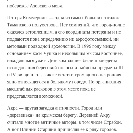
побережье Азовского моря.
Потеря Киммериды — одна из самых больших загадок
Таманского полуострова. Нет сомнений, что город-полис
оказался затопленным, а его координаты потеряны и не
поддаются пока определению ни аэрофотосъемкой, ни
методами подводной археологии. В 1996 году между
основанием косы Чушка и небольшим мысом восточнее,
находящимся уже в Динском заливе, были проведены
исследования береговой полосы и найдены предметы III
и IV вв. до н. э., а также остатки громадного некрополя,
явно относящегося к большому городу. Но организация
масштабных раскопок в этом месте пока не
представляется возможной.
Акра — другая загадка античности. Город или
«деревенька» на крымском берегу. Деревней Акру
считали многие античные авторы, в том числе Страбон.
А вот Плиний Старший причислял ее к ряду городов.