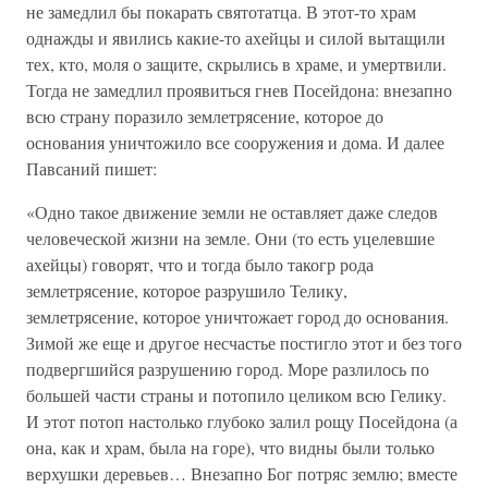
не замедлил бы покарать святотатца. В этот-то храм
однажды и явились какие-то ахейцы и силой вытащили
тех, кто, моля о защите, скрылись в храме, и умертвили.
Тогда не замедлил проявиться гнев Посейдона: внезапно
всю страну поразило землетрясение, которое до
основания уничтожило все сооружения и дома. И далее
Павсаний пишет:
«Одно такое движение земли не оставляет даже следов
человеческой жизни на земле. Они (то есть уцелевшие
ахейцы) говорят, что и тогда было такогр рода
землетрясение, которое разрушило Телику,
землетрясение, которое уничтожает город до основания.
Зимой же еще и другое несчастье постигло этот и без того
подвергшийся разрушению город. Море разлилось по
большей части страны и потопило целиком всю Гелику.
И этот потоп настолько глубоко залил рощу Посейдона (а
она, как и храм, была на горе), что видны были только
верхушки деревьев… Внезапно Бог потряс землю; вместе