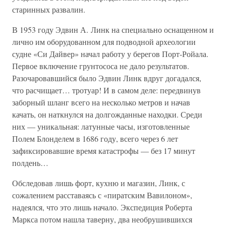
старинных развалин.
В 1953 году Эдвин А. Линк на специально оснащенном и
лично им оборудованном для подводной археологии
судне «Си Дайвер» начал работу у берегов Порт-Ройала.
Первое включение грунтососа не дало результатов.
Разочаровавшийся было Эдвин Линк вдруг догадался,
что расчищает… тротуар! И в самом деле: передвинув
заборный шланг всего на несколько метров и начав
качать, он наткнулся на долгожданные находки. Среди
них — уникальная: латунные часы, изготовленные
Полем Блонделем в 1686 году, всего через 6 лет
зафиксировавшие время катастрофы — без 17 минут
полдень…
Обследовав лишь форт, кухню и магазин, Линк, с
сожалением расставаясь с «пиратским Вавилоном»,
надеялся, что это лишь начало. Экспедиция Роберта
Маркса потом нашла таверну, два необрушившихся