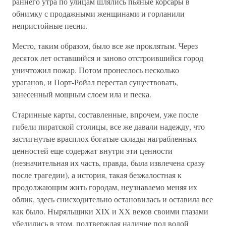
раннего утра по улицам шлялись пьяные корсары в
обнимку с продажными женщинами и горланили
непристойные песни.
Место, таким образом, было все же проклятым. Через
десяток лет оставшийся и заново отстроившийся город
уничтожил пожар. Потом пронеслось несколько
ураганов, и Порт-Ройал перестал существовать,
занесенный мощным слоем ила и песка.
Старинные карты, составленные, впрочем, уже после
гибели пиратской столицы, все же давали надежду, что
застигнутые врасплох богатые склады награбленных
ценностей еще содержат внутри эти ценности
(незначительная их часть, правда, была извлечена сразу
после трагедии), а история, такая безжалостная к
продолжающим жить городам, неузнаваемо меняя их
облик, здесь снисходительно остановилась и оставила все
как было. Ныряльщики XIX и XX веков своими глазами
убедились в этом, подтверждая наличие под водой