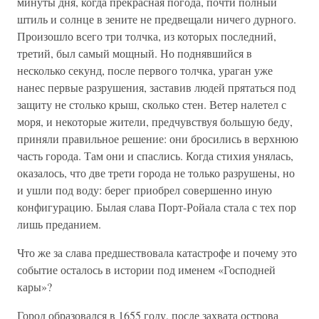
минуты дня, когда прекрасная погода, почти полный
штиль и солнце в зените не предвещали ничего дурного.
Произошло всего три толчка, из которых последний,
третий, был самый мощный. Но поднявшийся в
несколько секунд, после первого толчка, ураган уже
нанес первые разрушения, заставив людей прятаться под
защиту не столько крыш, сколько стен. Ветер налетел с
моря, и некоторые жители, предчувствуя большую беду,
приняли правильное решение: они бросились в верхнюю
часть города. Там они и спаслись. Когда стихия унялась,
оказалось, что две трети города не только разрушены, но
и ушли под воду: берег приобрел совершенно иную
конфигурацию. Былая слава Порт-Ройала стала с тех пор
лишь преданием.
Что же за слава предшествовала катастрофе и почему это
событие осталось в истории под именем «Господней
кары»?
Город образовался в 1655 году, после захвата острова