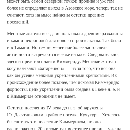
может быть самой северной точкой пролива и уж тем
более не определяет выход в Азовское море, теперь так не
считают, хотя на мысе найдены остатки древних
поселений.
Местные жители всегда использовали древние развалины
и камни некрополей для нового строительства. Так было
и в Тамани. Но тем не менее наиболее часто следы
античности встречаются все же на косе. Следовательно,
здесь и предстоит найти Киммериду. Местные жители
косу называют «батарейкой» — из-за того, что вся она
как бы усеяна мелкими укрепленными крепостями. Их
происхождение более позднее, чем искомая Киммерида:
форпосты, цепь укреплений была создана в I веке н. э. и
к Киммериде отношения не имеет.
Остатки поселения IV века до н. э. обнаружены
Ю. Десятчиковым в районе поселка Кучугуры. Хотелось
бы считать это поселение Киммериком, но оно
расположено в 20 километрах восточнее пролива, уже на