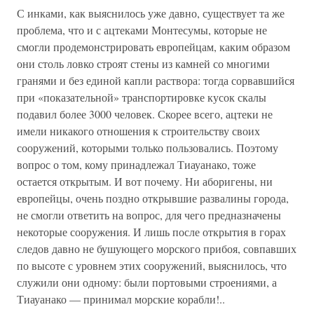
С инками, как выяснилось уже давно, существует та же
проблема, что и с ацтеками Монтесумы, которые не
смогли продемонстрировать европейцам, каким образом
они столь ловко строят стены из камней со многими
гранями и без единой капли раствора: тогда сорвавшийся
при «показательной» транспортировке кусок скалы
подавил более 3000 человек. Скорее всего, ацтеки не
имели никакого отношения к строительству своих
сооружений, которыми только пользовались. Поэтому
вопрос о том, кому принадлежал Тиауанако, тоже
остается открытым. И вот почему. Ни аборигены, ни
европейцы, очень поздно открывшие развалины города,
не смогли ответить на вопрос, для чего предназначены
некоторые сооружения. И лишь после открытия в горах
следов давно не бушующего морского прибоя, совпавших
по высоте с уровнем этих сооружений, выяснилось, что
служили они одному: были портовыми строениями, а
Тиауанако — принимал морские корабли!..