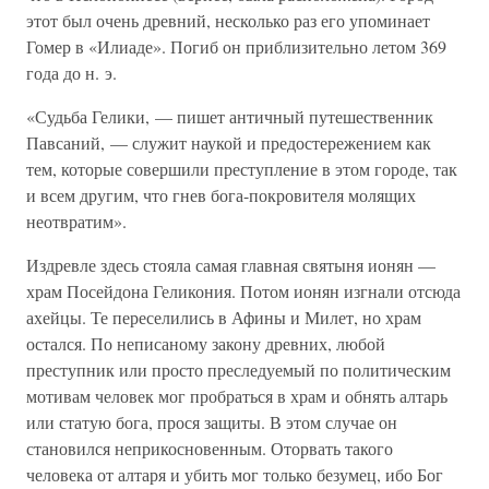
этот был очень древний, несколько раз его упоминает
Гомер в «Илиаде». Погиб он приблизительно летом 369
года до н. э.
«Судьба Гелики, — пишет античный путешественник
Павсаний, — служит наукой и предостережением как
тем, которые совершили преступление в этом городе, так
и всем другим, что гнев бога-покровителя молящих
неотвратим».
Издревле здесь стояла самая главная святыня ионян —
храм Посейдона Геликония. Потом ионян изгнали отсюда
ахейцы. Те переселились в Афины и Милет, но храм
остался. По неписаному закону древних, любой
преступник или просто преследуемый по политическим
мотивам человек мог пробраться в храм и обнять алтарь
или статую бога, прося защиты. В этом случае он
становился неприкосновенным. Оторвать такого
человека от алтаря и убить мог только безумец, ибо Бог