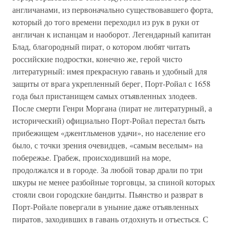
англичанами, из первоначально существовавшего форта,
который до того времени переходил из рук в руки от
англичан к испанцам и наоборот. Легендарный капитан
Блад, благородный пират, о котором любят читать
российские подростки, конечно же, герой чисто
литературный: имея прекрасную гавань и удобный для
защиты от врага укрепленный берег, Порт-Ройал с 1658
года был пристанищем самых отъявленных злодеев.
После смерти Генри Моргана (пират не литературный, а
исторический) официально Порт-Ройал перестал быть
прибежищем «джентльменов удачи», но население его
было, с точки зрения очевидцев, «самым веселым» на
побережье. Грабеж, происходивший на море,
продолжался и в городе. За любой товар драли по три
шкуры не менее разбойные торговцы, за спиной которых
стояли свои городские бандиты. Пьянство и разврат в
Порт-Ройале повергали в уныние даже отъявленных
пиратов, заходивших в гавань отдохнуть и отъесться. С