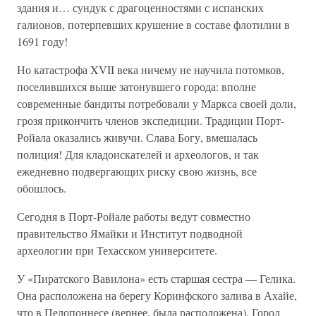
здания и… сундук с драгоценностями с испанских
галионов, потерпевших крушение в составе флотилии в
1691 году!
Но катастрофа XVII века ничему не научила потомков,
поселившихся выше затонувшего города: вполне
современные бандиты потребовали у Маркса своей доли,
грозя прикончить членов экспедиции. Традиции Порт-
Ройала оказались живучи. Слава Богу, вмешалась
полиция! Для кладоискателей и археологов, и так
ежедневно подвергающих риску свою жизнь, все
обошлось.
Сегодня в Порт-Ройале работы ведут совместно
правительство Ямайки и Институт подводной
археологии при Техасском университете.
У «Пиратского Вавилона» есть старшая сестра — Гелика.
Она расположена на берегу Коринфского залива в Ахайе,
что в Пелопоннесе (вернее, была расположена). Город