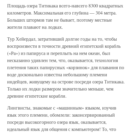
Площадь озера Титикака всего-навсего 8300 квадратных
километров. Максимальная его глубина — 304 метра.
Больших штормов там не бывает, поэтому местные
жители плавают на лодках.
Тур Хейердал, затративший долгие годы на то, чтобы
воспроизвести в точности древний египетский корабль
(«Ра») из папируса и переплыть на нем океан, был
несказанно удивлен тем, что, оказывается, технология
плетения таких папирусных «корзинок» для плавания по
воде досконально известна небольшому племени
индейцев, живущему на острове посреди озера Титикака.
Только их лодки размером значительно меньше, чем
древние египетские корабли.
Лингвисты, знакомые с «машинным» языком, изучив
язык этого племени, обомлели: законсервированный
посреди высокогорного озера язык, оказывается,
идеальный язык для общения с компьютером! То, что