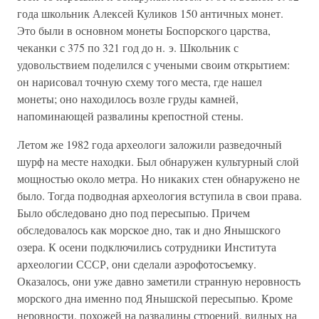
года школьник Алексей Куликов 150 античных монет.
Это были в основном монеты Боспорского царства,
чеканки с 375 по 321 год до н. э. Школьник с
удовольствием поделился с учеными своим открытием:
он нарисовал точную схему того места, где нашел
монеты; оно находилось возле груды камней,
напоминающей развалины крепостной стены.
Летом же 1982 года археологи заложили разведочный
шурф на месте находки. Был обнаружен культурный слой
мощностью около метра. Но никаких стен обнаружено не
было. Тогда подводная археология вступила в свои права.
Было обследовано дно под пересыпью. Причем
обследовалось как морское дно, так и дно Янышского
озера. К осени подключились сотрудники Института
археологии СССР, они сделали аэрофотосъемку.
Оказалось, они уже давно заметили странную неровность
морского дна именно под Янышской пересыпью. Кроме
неровности, похожей на развалины строений, видных на