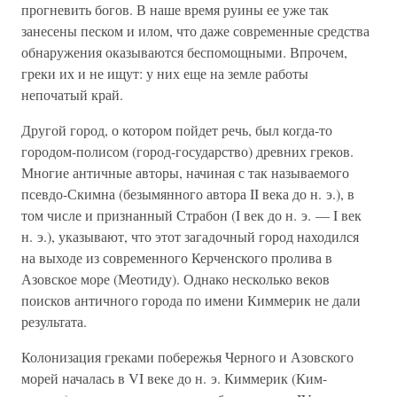
прогневить богов. В наше время руины ее уже так
занесены песком и илом, что даже современные средства
обнаружения оказываются беспомощными. Впрочем,
греки их и не ищут: у них еще на земле работы
непочатый край.
Другой город, о котором пойдет речь, был когда-то
городом-полисом (город-государство) древних греков.
Многие античные авторы, начиная с так называемого
псевдо-Скимна (безымянного автора II века до н. э.), в
том числе и признанный Страбон (I век до н. э. — I век
н. э.), указывают, что этот загадочный город находился
на выходе из современного Керченского пролива в
Азовское море (Меотиду). Однако несколько веков
поисков античного города по имени Киммерик не дали
результата.
Колонизация греками побережья Черного и Азовского
морей началась в VI веке до н. э. Киммерик (Ким-