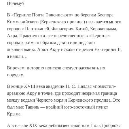
Почему?
В «Перипле Понта Эвксинского» по берегам Боспора
Киммерийского (Керченского пролива) называется много
городов: Пантикапей, Фанагория, Китей, Корокондама,
Акра. Практически все перечисленные в «Перипле»
города каким-то образом давно или недавно
локализованы. А вот Акру искали с времен Екатерины II,
а нашли…
Впрочем, историю поисков следует рассказать по
порядку.
В конце XVIII века академик П. С. Паллас «поместил»
древнюю Акру в точке, где проходит незримая граница
между водами Черного моря и Керченского пролива. Это
был мыс Такиль — крайний юго-восточный пункт
Крыма.
А в начале XIX века небезызвестный нам Поль Дюбрюкс