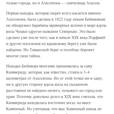
только города, но и Ахиллеона — святилища Ахилла.
Первая находка, которая скорее всего касается именно
Ахиллеона, была сделана в 1822 году неким Бибиковым:
он обнаружил барабаны мраморных колонн в море вдоль
косы Чушки (другое название Северная). Это было
сделано уже после того, как в начале XIX века Порфмий
и другие поселения по крымскому берегу уже были
найдены. Но Таманский берег и посейчас бережет
многие свои тайны.
Находка Бибикова многими принималась за саму
Киммериду, которая, как известно, стояла в 3–4
километрах от Ахиллеона. Но от этой точки ни в одну,
ни в другую сторону вдоль косы на указанном
расстоянии не найдено ничего, похожего на город или
храм. Поэтому довольно долго в XIX веке считали, что
Киммерида находилась восточнее косы, на мысе
Каменный. Но учитывая, что мыс Каменный никак не