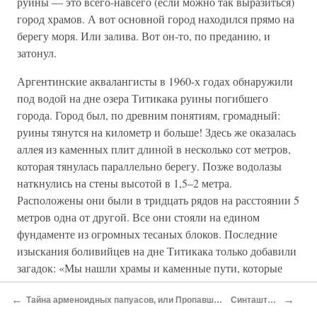
руины — это всего-навсего (если можно так выразиться)
город храмов. А вот основной город находился прямо на
берегу моря. Или залива. Вот он-то, по преданию, и
затонул.
Аргентинские аквалангисты в 1960-х годах обнаружили
под водой на дне озера Титикака руины погибшего
города. Город был, по древним понятиям, громадный:
руины тянутся на километр и больше! Здесь же оказалась
аллея из каменных плит длиной в несколько сот метров,
которая тянулась параллельно берегу. Позже водолазы
наткнулись на стены высотой в 1,5–2 метра.
Расположены они были в тридцать рядов на расстоянии 5
метров одна от другой. Все они стояли на едином
фундаменте из огромных тесаных блоков. Последние
изыскания боливийцев на дне Титикака только добавили
загадок: «Мы нашли храмы и каменные пути, которые
ведут неизвестно куда, и лестницы, основания которых
←
→
скрыты в глубинах озера и оплетены морскими
Тайна арменоидных папуасов, или Пропавший флот Александра Македонского
Синташтские тайны