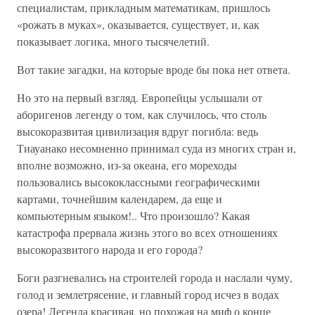
специалистам, прикладным математикам, пришлось
«рожать в муках», оказывается, существует, и, как
показывает логика, много тысячелетий.
Вот такие загадки, на которые вроде бы пока нет ответа.
Но это на первый взгляд. Европейцы услышали от
аборигенов легенду о том, как случилось, что столь
высокоразвитая цивилизация вдруг погибла: ведь
Тиауанако несомненно принимал суда из многих стран и,
вполне возможно, из-за океана, его мореходы
пользовались высококлассными географическими
картами, точнейшим календарем, да еще и
компьютерным языком!.. Что произошло? Какая
катастрофа прервала жизнь этого во всех отношениях
высокоразвитого народа и его города?
Боги разгневались на строителей города и наслали чуму,
голод и землетрясение, и главный город исчез в водах
озера! Легенда красивая, но похожая на миф о конце