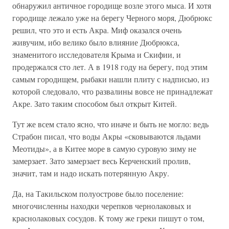
обнаружил античное городище возле этого мыса. И хотя
городище лежало уже на берегу Черного моря, Дюбрюкс
решил, что это и есть Акра. Миф оказался очень
живучим, ибо велико было влияние Дюбрюкса,
знаменитого исследователя Крыма и Скифии, и
продержался сто лет. А в 1918 году на берегу, под этим
самым городищем, рыбаки нашли плиту с надписью, из
которой следовало, что развалины вовсе не принадлежат
Акре. Зато таким способом был открыт Китей.
Тут же всем стало ясно, что иначе и быть не могло: ведь
Страбон писал, что воды Акры «сковываются льдами
Меотиды», а в Китее море в самую суровую зиму не
замерзает. Зато замерзает весь Керченский пролив,
значит, там и надо искать потерянную Акру.
Да, на Такильском полуострове было поселение:
многочисленны находки черепков чернолаковых и
краснолаковых сосудов. К тому же греки пишут о том,