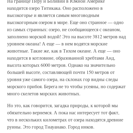
На границе Перу и Боливии в Южной Америке
находится озеро Титикака. Оно расположено в
высокогорье и является самым многоводным
высокогорным озером в мире. Еще оно странное — одно
из самых странных: озеро, не сообщающееся с океаном,
заполнено морской водой! Это на высоте 3812 метров над
уровнем океана! А еще — в нем водятся морские
животные. Такие же, как в Тихом океане. А еще — оно
находится в котловине, образованной хребтами Анд,
высота которых 6000 метров. Однако на значительно
большей высоте, составляющей почти 150 метров от
уровня уже самого озера, на склонах гор видны следы
морского прибоя. Берега не то чтобы усеяны, но содержат
много скелетов морских животных.
Но это, как говорится, загадка природы, к которой мы
обязательно вернемся. А пока нас интересует тот факт,
что в нескольких километрах от озера находятся древние
руины. Это город Тиауанако. Город инков.