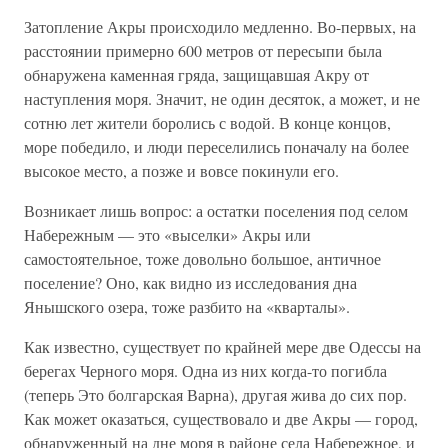
Затопление Акры происходило медленно. Во-первых, на
расстоянии примерно 600 метров от пересыпи была
обнаружена каменная гряда, защищавшая Акру от
наступления моря. Значит, не один десяток, а может, и не
сотню лет жители боролись с водой. В конце концов,
море победило, и люди переселились поначалу на более
высокое место, а позже и вовсе покинули его.
Возникает лишь вопрос: а остатки поселения под селом
Набережным — это «выселки» Акры или
самостоятельное, тоже довольно большое, античное
поселение? Оно, как видно из исследования дна
Янышского озера, тоже разбито на «кварталы».
Как известно, существует по крайней мере две Одессы на
берегах Черного моря. Одна из них когда-то погибла
(теперь Это болгарская Варна), другая жива до сих пор.
Как может оказаться, существовало и две Акры — город,
обнаруженный на дне моря в районе села Набережное, и