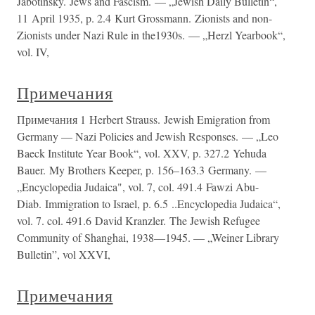
Jabotinsky. Jews and Fascism. — „Jewish Daily Bulletin“,
11 April 1935, p. 2.4 Kurt Grossmann. Zionists and non-
Zionists under Nazi Rule in the1930s. — „Herzl Yearbook“,
vol. IV,
Примечания
Примечания 1 Herbert Strauss. Jewish Emigration from
Germany — Nazi Policies and Jewish Responses. — „Leo
Baeck Institute Year Book“, vol. XXV, p. 327.2 Yehuda
Bauer. My Brothers Keeper, p. 156–163.3 Germany. —
„Encyclopedia Judaica", vol. 7, col. 491.4 Fawzi Abu-
Diab. Immigration to Israel, p. 6.5 ..Encyclopedia Judaica“,
vol. 7. col. 491.6 David Kranzler. The Jewish Refugee
Community of Shanghai, 1938—1945. — „Weiner Library
Bulletin”, vol XXVI,
Примечания