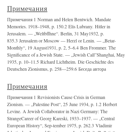
Примечания
Примечания 1 Norman and Helen Bentwich. Mandate
Memories. 1918–1948, p. 150.2 Elis Lubrany. Hitler in
Jerusalem. — „Weltbflhne“. Berlin, 31 May1932, p.
835.3 Jerusalem or Moscow — Herzl or Lenin. — „Betar-
Monthly“, 19 August1931, p. 2, 5–6.4 Ben Frommer. The
Significance of a Jewish State. — „Jewish Call”Shanghai, May
1935, p. 10–11.5 Richard Lichtheim. Die Geschichte des
Deutschen Zionismus, p. 258—259.6 Беседа автора
Примечания
Примечания 1 Revisionists Cause Crisis in German
Zionism. — „Palestine Post“, 25 June 1934, p. 1.2 Herbert
Levine. A Jewish Collaborator in Nazi Germany: The
StrangeCareer of Georg Kareski, 1933–1937. — „Central
European History“, Sep-tember 1975, p. 262.3 Vladimir