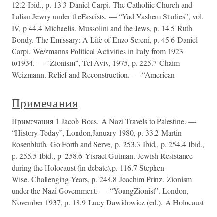
12.2 Ibid., p. 13.3 Daniel Carpi. The Catholiic Church and
Italian Jewry under theFascists. — “Yad Vashem Studies”, vol.
IV, p 44.4 Michaelis. Mussolini and the Jews, p. 14.5 Ruth
Bondy. The Emissary: A Life of Enzo Sereni, p. 45.6 Daniel
Carpi. We/zmanns Political Activities in Italy from 1923
to1934. — “Zionism”, Tel Aviv, 1975, p. 225.7 Chaim
Weizmann. Relief and Reconstruction. — “American
Примечания
Примечания 1 Jacob Boas. A Nazi Travels to Palestine. —
“History Today”, London,January 1980, p. 33.2 Martin
Rosenbluth. Go Forth and Serve, p. 253.3 Ibid., p. 254.4 Ibid.,
p. 255.5 Ibid., p. 258.6 Yisrael Gutman. Jewish Resistance
during the Holocaust (in debate),p. 116.7 Stephen
Wise. Challenging Years, p. 248.8 Joachim Prinz. Zionism
under the Nazi Government. — “YoungZionist”. London,
November 1937, p. 18.9 Lucy Dawidowicz (ed.). A Holocaust