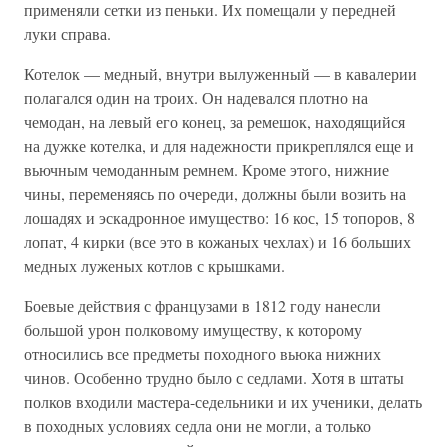
применяли сетки из пеньки. Их помещали у передней
луки справа.
Котелок — медный, внутри вылуженный — в кавалерии
полагался один на троих. Он надевался плотно на
чемодан, на левый его конец, за ремешок, находящийся
на дужке котелка, и для надежности прикреплялся еще и
вьючным чемоданным ремнем. Кроме этого, нижние
чины, переменяясь по очереди, должны были возить на
лошадях и эскадронное имущество: 16 кос, 15 топоров, 8
лопат, 4 кирки (все это в кожаных чехлах) и 16 больших
медных луженых котлов с крышками.
Боевые действия с французами в 1812 году нанесли
большой урон полковому имуществу, к которому
относились все предметы походного вьюка нижних
чинов. Особенно трудно было с седлами. Хотя в штаты
полков входили мастера-седельники и их ученики, делать
в походных условиях седла они не могли, а только