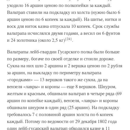
уходило 16 аршин ценою по полкопейки за каждый.
Вальтрап ставили на подкладку из холста (нужно было 6
аршин ценою по 6 копеек за каждый). На шитье, нитки и
воск для ниток казна отпускала 10 копеек. Срок службы
вальтрапа исчислялся двумя годами, а весил он 6 фунтов
{24}
и 24 золотника (около 2,5 кг)
.
Вальтрапы лейб-гвардии Гусарского полка были больше
по размеру, богаче по своей отделке и стоили дороже.
Сукна на них шло 2 аршина и 2 вершка ценою по 2 рубля
за аршин, на выкладку по периметру вальтрапа
«городками» — 13 вершков такого же сукна, да на
вензеля «лавры» и короны — еще 8 вершков. Шнуром,
желтым и красным, обшивали вальтрап в четыре ряда (69
аршин по копейке каждый), вензеля, «лавры» и короны
обшивали шнуром в один ряд (25 аршин). На подкладку
требовалось 7 с половиной аршин холста по 6 копеек
каждый. Потому по ведомости от 29 декабря 1802 года
один лейб-гусарский вальтрап обходился казне в 11