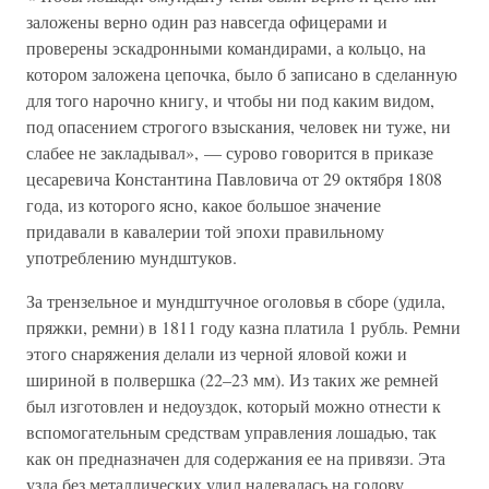
заложены верно один раз навсегда офицерами и
проверены эскадронными командирами, а кольцо, на
котором заложена цепочка, было б записано в сделанную
для того нарочно книгу, и чтобы ни под каким видом,
под опасением строгого взыскания, человек ни туже, ни
слабее не закладывал», — сурово говорится в приказе
цесаревича Константина Павловича от 29 октября 1808
года, из которого ясно, какое большое значение
придавали в кавалерии той эпохи правильному
употреблению мундштуков.
За трензельное и мундштучное оголовья в сборе (удила,
пряжки, ремни) в 1811 году казна платила 1 рубль. Ремни
этого снаряжения делали из черной яловой кожи и
шириной в полвершка (22–23 мм). Из таких же ремней
был изготовлен и недоуздок, который можно отнести к
вспомогательным средствам управления лошадью, так
как он предназначен для содержания ее на привязи. Эта
узда без металлических удил надевалась на голову