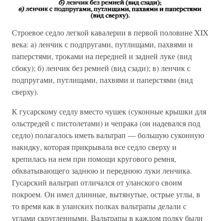
Строевое седло легкой кавалерии в первой половине XIX
века: а) ленчик с подпругами, путлищами, пахвями и
паперстями, троками на передней и задней луке (вид
сбоку); б) ленчик без ремней (вид сзади); в) ленчик с
подпругами, путлищами, пахвями и паперстями (вид
сверху).
К гусарскому седлу вместо чушек (суконные крышки для
ольстредей с пистолетами) и чепрака (он надевался под
седло) полагалось иметь вальтрап — большую суконную
накидку, которая прикрывала все седло сверху и
крепилась на нем при помощи кругового ремня,
обхватывающего заднюю и переднюю луки ленчика.
Гусарский вальтрап отличался от уланского своим
покроем. Он имел длинные, вытянутые, острые углы, в
то время как в уланских полках вальтрапы делали с
углами скругленными. Вальтрапы в каждом полку были