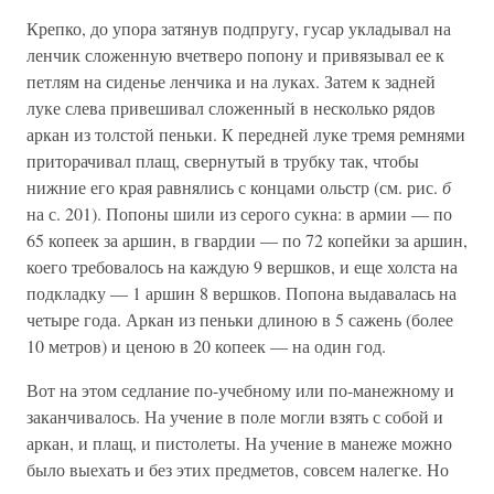
Крепко, до упора затянув подпругу, гусар укладывал на
ленчик сложенную вчетверо попону и привязывал ее к
петлям на сиденье ленчика и на луках. Затем к задней
луке слева привешивал сложенный в несколько рядов
аркан из толстой пеньки. К передней луке тремя ремнями
приторачивал плащ, свернутый в трубку так, чтобы
нижние его края равнялись с концами ольстр (см. рис.
б
на с. 201). Попоны шили из серого сукна: в армии — по
65 копеек за аршин, в гвардии — по 72 копейки за аршин,
коего требовалось на каждую 9 вершков, и еще холста на
подкладку — 1 аршин 8 вершков. Попона выдавалась на
четыре года. Аркан из пеньки длиною в 5 сажень (более
10 метров) и ценою в 20 копеек — на один год.
Вот на этом седлание по-учебному или по-манежному и
заканчивалось. На учение в поле могли взять с собой и
аркан, и плащ, и пистолеты. На учение в манеже можно
было выехать и без этих предметов, совсем налегке. Но