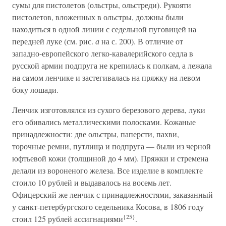
сумы для пистолетов (ольстры, ольстреди). Рукояти
пистолетов, вложенных в ольстры, должны были
находиться в одной линии с седельной пуговицей на
передней луке (см. рис.
а
на с. 200). В отличие от
западно-европейского легко-кавалерийского седла в
русской армии подпруга не крепилась к полкам, а лежала
на самом ленчике и застегивалась на пряжку на левом
боку лошади.
Ленчик изготовлялся из сухого березового дерева, луки
его обивались металлическими полосками. Кожаные
принадлежности: две ольстры, паперсти, пахви,
торочные ремни, путлища и подпруга — были из черной
юфтьевой кожи (толщиной до 4 мм). Пряжки и стремена
делали из вороненого железа. Все изделие в комплекте
стоило 10 рублей и выдавалось на восемь лет.
Офицерский же ленчик с принадлежностями, заказанный
у санкт-петербургского седельника Косова, в 1806 году
{25}
стоил 125 рублей ассигнациями
.