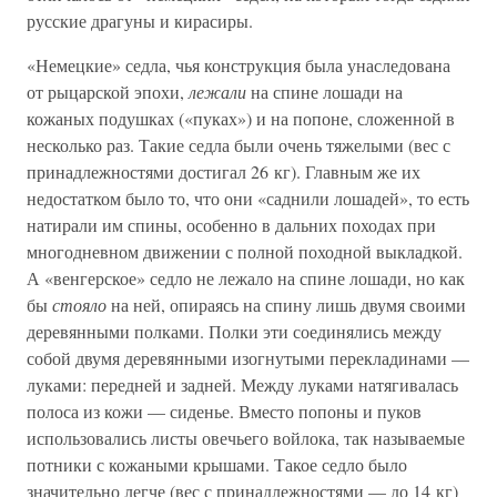
русские драгуны и кирасиры.
«Немецкие» седла, чья конструкция была унаследована
от рыцарской эпохи,
лежали
на спине лошади на
кожаных подушках («пуках») и на попоне, сложенной в
несколько раз. Такие седла были очень тяжелыми (вес с
принадлежностями достигал 26 кг). Главным же их
недостатком было то, что они «саднили лошадей», то есть
натирали им спины, особенно в дальних походах при
многодневном движении с полной походной выкладкой.
А «венгерское» седло не лежало на спине лошади, но как
бы
стояло
на ней, опираясь на спину лишь двумя своими
деревянными полками. Полки эти соединялись между
собой двумя деревянными изогнутыми перекладинами —
луками: передней и задней. Между луками натягивалась
полоса из кожи — сиденье. Вместо попоны и пуков
использовались листы овечьего войлока, так называемые
потники с кожаными крышами. Такое седло было
значительно легче (вес с принадлежностями — до 14 кг)