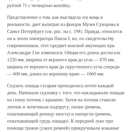
рублей 71 с четвертью копейку.
Представление о том, как выглядела эта вещь в
реальности, дает вальтрап из фондов Музея Суворова в
Санкт-Петербурге (см. рис. на с. 198). Правда, относится
он к эпохе императора Павла I, но, по свидетельству
современников, этот предмет конской амуниции при
Александре I не изменился. Общая его длина достигала
1220 мм, ширина от верхнего края до угла — 870 мм,
ширина от верхнего края до скругленного угла спереди
— 600 мм, длина по верхнему краю — 1060 мм.
Седлать лошадь гусарам приходилось почти каждый
день. Начинали седловку с того, что накладывали лошади
на спину потник с крышею. Затем на потник ставили
ленчик и затягивали подпругу, пахви (ремень,
охватывающий репицу хвоста) и паперсти (ремень,
охватывающий грудь лошади). К передней луке при
помощи троков (узких ремней) прикручивали кожаные