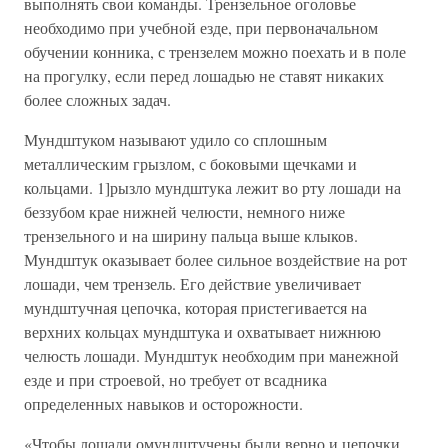
выполнять свои команды. Трензельное оголовье
необходимо при учебной езде, при первоначальном
обучении конника, с трензелем можно поехать и в поле
на прогулку, если перед лошадью не ставят никаких
более сложных задач.
Мундштуком называют удило со сплошным
металлическим грызлом, с боковыми щечками и
кольцами. 1]рызло мундштука лежит во рту лошади на
беззубом крае нижней челюсти, немного ниже
трензельного и на ширину пальца выше клыков.
Мундштук оказывает более сильное воздействие на рот
лошади, чем трензель. Его действие увеличивает
мундштучная цепочка, которая пристегивается на
верхних кольцах мундштука и охватывает нижнюю
челюсть лошади. Мундштук необходим при манежной
езде и при строевой, но требует от всадника
определенных навыков и осторожности.
«Чтобы лошади омундштучены были верно и цепочки