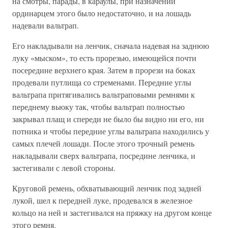
на смотры, парады, в караулы, при назначении
ординарцем этого было недостаточно, и на лошадь
надевали вальтрап.
Его накладывали на ленчик, сначала надевая на заднюю
луку «мыском», то есть прорезью, имеющейся почти
посередине верхнего края. Затем в прорези на боках
продевали путлища со стременами. Передние углы
вальтрапа притягивались вальтраповыми ремнями к
переднему вьюку так, чтобы вальтрап полностью
закрывал плащ и спереди не было бы видно ни его, ни
потника и чтобы передние углы вальтрапа находились у
самых плечей лошади. После этого трочный ремень
накладывали сверх вальтрапа, посредине ленчика, и
застегивали с левой стороны.
Круговой ремень, обхватывающий ленчик под задней
лукой, шел к передней луке, продевался в железное
кольцо на ней и застегивался на пряжку на другом конце
этого ремня.