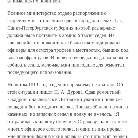
занимались их починкой.
Военное министерство отдало распоряжение о
скорейшем изготовлении седел в городах и селах. Так,
Санкт-Петербургская губерния по этой разнарядке
должна была поставить в армию 6 тысяч седел. Из
кавалерийских полков также были откомандированы
офицеры для осмотра трофеев в местностях, бывших под
властью французов. В первую очередь они должны были
собирать седла, мало-мальски пригодные для ремонта и
последующего использования.
Но летом 1813 года седел по-прежнему не хватало. Об
этой ситуации пишет Н. А. Дурова. Сдав ремонтный
эскадрон, она явилась в Литовский уланский полк без
лошади и без походного вьюка. Лошадь ей дали из числа
казенных, но запасных седел в полку не имелось. «Я
отправилась к нашему поручику Страхову; нашла у него
многих офицеров своего полка, и один из них продал
мне дрянной французский арчак за сто пятьдесят рублей.