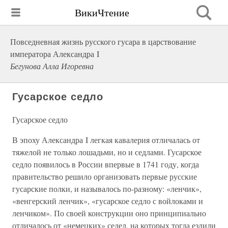
ВикиЧтение
Повседневная жизнь русского гусара в царствование
императора Александра I
Бегунова Алла Игоревна
Гусарское седло
Гусарское седло
В эпоху Александра I легкая кавалерия отличалась от
тяжелой не только лошадьми, но и седлами. Гусарское
седло появилось в России впервые в 1741 году, когда
правительство решило организовать первые русские
гусарские полки, и называлось по-разному: «ленчик»,
«венгерский ленчик», «гусарское седло с войлоками и
ленчиком». По своей конструкции оно принципиально
отличалось от «немецких» седел, на которых тогда ездили