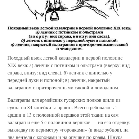
Походный вьюк легкой кавалерии в первой половине
XIX века: а) ленчик с потником и ольстрами (вверху: вид
справа, внизу: вид слева). б) ленчик с шинелью у
передней луки и попоной; в) ленчик, накрытый
вальтрапом с притороченными саквой и чемоданом.
Вальтрапы для армейских гусарских полков шили из
сукна по 84 копейки за аршин. Всего требовалось 1
аршин и 13 с половиной вершков этой ткани на сам
вальтрап и еще 5 с половиной вершков — на его отделку:
выкладку по периметру «городками» (в виде зубцов), на
два вензеля с коронами и на опушку по краям. Шнура