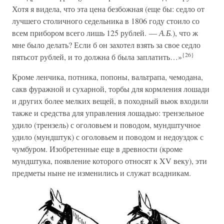
Хотя я видела, что эта цена безбожная (еще бы: седло от
лучшего столичного седельника в 1806 году стоило со
всем прибором всего лишь 125 рублей. —
А.Б.
), что ж
мне было делать? Если б он захотел взять за свое седло
{26}
пятьсот рублей, и то должна б была заплатить…»
Кроме ленчика, потника, попоны, вальтрапа, чемодана,
сакв фуражной и сухарной, торбы для кормления лошади
и других более мелких вещей, в походный вьюк входили
также и средства для управления лошадью: трензельное
удило (трензель) с оголовьем и поводом, мундштучное
удило (мундштук) с оголовьем и поводом и недоуздок с
чумбуром. Изобретенные еще в древности (кроме
мундштука, появление которого относят к XV веку), эти
предметы ныне не изменились и служат всадникам.