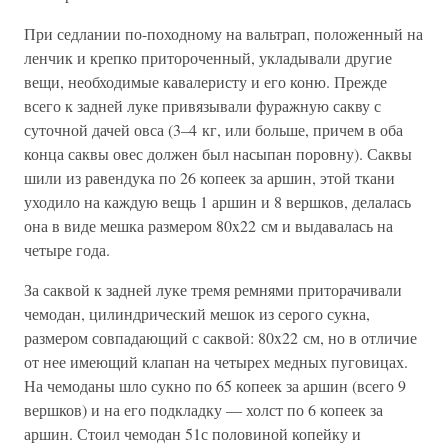
При седлании по-походному на вальтрап, положенный на
ленчик и крепко притороченный, укладывали другие
вещи, необходимые кавалеристу и его коню. Прежде
всего к задней луке привязывали фуражную сакву с
суточной дачей овса (3–4 кг, или больше, причем в оба
конца саквы овес должен был насыпан поровну). Саквы
шили из равендука по 26 копеек за аршин, этой ткани
уходило на каждую вещь 1 аршин и 8 вершков, делалась
она в виде мешка размером 80x22 см и выдавалась на
четыре года.
За саквой к задней луке тремя ремнями приторачивали
чемодан, цилиндрический мешок из серого сукна,
размером совпадающий с саквой: 80x22 см, но в отличие
от нее имеющий клапан на четырех медных пуговицах.
На чемоданы шло сукно по 65 копеек за аршин (всего 9
вершков) и на его подкладку — холст по 6 копеек за
аршин. Стоил чемодан 51с половиной копейку и