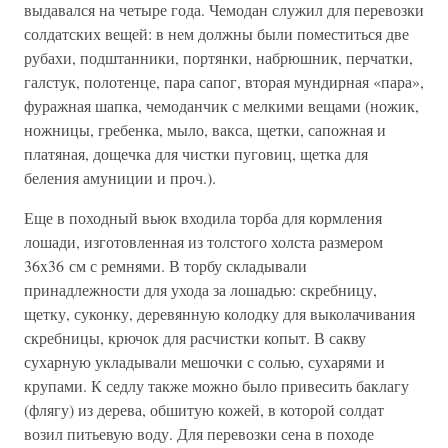
выдавался на четыре года. Чемодан служил для перевозки
солдатских вещей: в нем должны были поместиться две
рубахи, подштанники, портянки, набрюшник, перчатки,
галстук, полотенце, пара сапог, вторая мундирная «пара»,
фуражная шапка, чемоданчик с мелкими вещами (ножик,
ножницы, гребенка, мыло, вакса, щетки, сапожная и
платяная, дощечка для чистки пуговиц, щетка для
беления амуниции и проч.).
Еще в походный вьюк входила торба для кормления
лошади, изготовленная из толстого холста размером
36x36 см с ремнями. В торбу складывали
принадлежности для ухода за лошадью: скребницу,
щетку, суконку, деревянную колодку для выколачивания
скребницы, крючок для расчистки копыт. В сакву
сухарную укладывали мешочки с солью, сухарями и
крупами. К седлу также можно было привесить баклагу
(флягу) из дерева, обшитую кожей, в которой солдат
возил питьевую воду. Для перевозки сена в походе