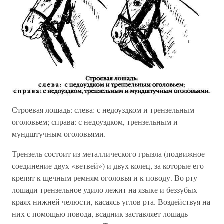
Строевая лошадь: слева: с недоуздком и трензельным
оголовьем; справа: с недоуздком, трензельным и
мундштучным оголовьями.
Трензель состоит из металлического грызла (подвижное
соединение двух «ветвей») и двух колец, за которые его
крепят к щечным ремням оголовья и к поводу. Во рту
лошади трензельное удило лежит на языке и беззубых
краях нижней челюсти, касаясь углов рта. Воздействуя на
них с помощью повода, всадник заставляет лошадь