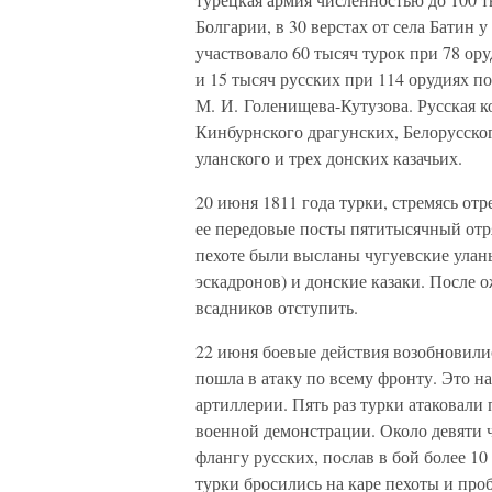
Болгарии, в 30 верстах от села Батин
участвовало 60 тысяч турок при 78 о
и 15 тысяч русских при 114 орудиях п
М. И. Голенищева-Кутузова. Русская к
Кинбурнского драгунских, Белорусског
уланского и трех донских казачьих.
20 июня 1811 года турки, стремясь отр
ее передовые посты пятитысячный отр
пехоте были высланы чугуевские уланы
эскадронов) и донские казаки. После 
всадников отступить.
22 июня боевые действия возобновили
пошла в атаку по всему фронту. Это н
артиллерии. Пять раз турки атаковали 
военной демонстрации. Около девяти 
флангу русских, послав в бой более 10
турки бросились на каре пехоты и про