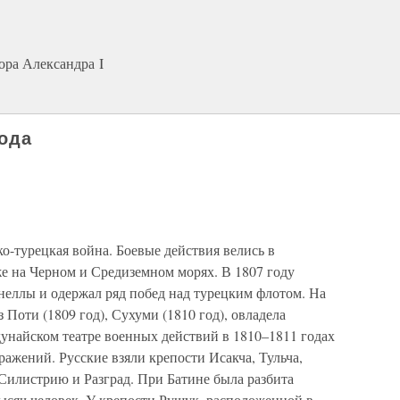
ора Александра I
года
ко-турецкая война. Боевые действия велись в
же на Черном и Средиземном морях. В 1807 году
еллы и одержал ряд побед над турецким флотом. На
з Поти (1809 год), Сухуми (1810 год), овладела
дунайском театре военных действий в 1810–1811 годах
ажений. Русские взяли крепости Исакча, Тульча,
 Силистрию и Разград. При Батине была разбита
ысяч человек. У крепости Рущук, расположенной в