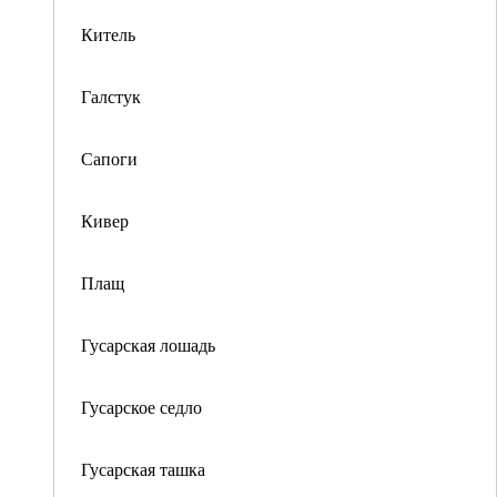
Китель
Галстук
Сапоги
Кивер
Плащ
Гусарская лошадь
Гусарское седло
Гусарская ташка