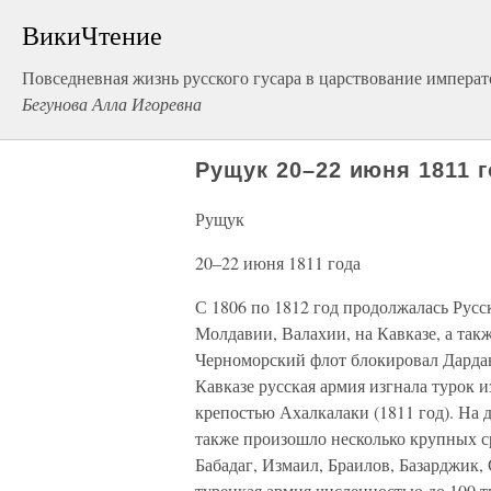
ВикиЧтение
Повседневная жизнь русского гусара в царствование императ
Бегунова Алла Игоревна
Рущук 20–22 июня 1811 
Рущук
20–22 июня 1811 года
С 1806 по 1812 год продолжалась Русс
Молдавии, Валахии, на Кавказе, а так
Черноморский флот блокировал Дардан
Кавказе русская армия изгнала турок и
крепостью Ахалкалаки (1811 год). На 
также произошло несколько крупных ср
Бабадаг, Измаил, Браилов, Базарджик,
турецкая армия численностью до 100 т