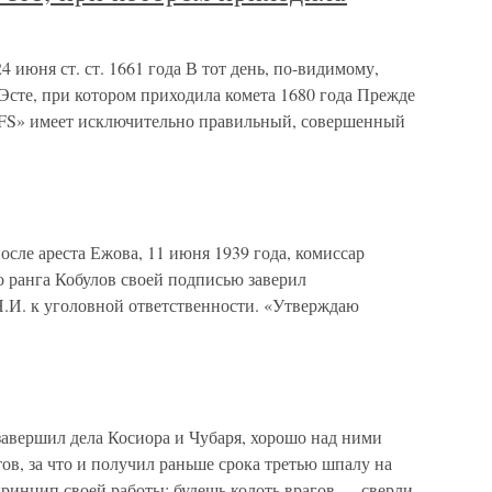
24 июня ст. ст. 1661 года В тот день, по-видимому,
?Эсте, при котором приходила комета 1680 года Прежде
 «FS» имеет исключительно правильный, совершенный
осле ареста Ежова, 11 июня 1939 года, комиссар
о ранга Кобулов своей подписью заверил
.И. к уголовной ответственности. «Утверждаю
 завершил дела Косиора и Чубаря, хорошо над ними
тов, за что и получил раньше срока третью шпалу на
ринцип своей работы: будешь колоть врагов — сверли