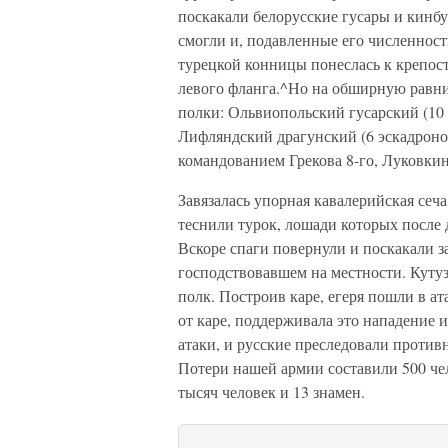
поскакали белорусские гусары и кинбу
смогли и, подавленные его численност
турецкой конницы понеслась к крепости
левого фланга.^Но на обширную равни
полки: Ольвиопольский гусарский (10 
Лифляндский драгунский (6 эскадронов
командованием Грекова 8-го, Луковкина
Завязалась упорная кавалерийская сеч
теснили турок, лошади которых после 
Вскоре спаги повернули и поскакали з
господствовавшем на местности. Куту
полк. Построив каре, егеря пошли в ат
от каре, поддерживала это нападение 
атаки, и русские преследовали противн
Потери нашей армии составили 500 че
тысяч человек и 13 знамен.