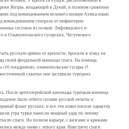
 у реки Янтры, впадающей в Дунай, в полевом сражении
рудиях под командованием великого визиря Ахмед-паши
од командованием генерала от инфантерии
онница состояла из полков: Лифляндского и
о и Ольвиопольского гусарских, Чугуевского
езать русскую армию от крепости, бросили в атаку на
яд своей феодальной конницы спаги. На помощь
 (10 эскадронов), ольвиопольские гусары (5
ожесточенной схватки они заставили турецких
сь. После артиллерийской канонады турецкая конница
ападение было отбито силами русской пехоты и
правый фланг русских, и все эти атаки носили характер
часов утра турки нанесли мощный удар по левому
 тысяч спаги. На полном карьере, с визгами и криками
бились между ними с левого края. Навстречу спаги