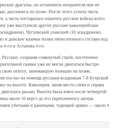
рнские драгуны, но остановить неприятеля они не
ью, рассеялись по полю. После этого успеха часть
, а часть постаралась охватить русские войска всего
ну уже выступили другие русские кавалерийские
эскадронов), Чугуевский уланский (10 эскадронов),
) и донские казачьи полки пятисотенного состава под
 4-го и Астахова 4-го.
а. Русские, сохраняя сомкнутый строй, постепенно
длительной скачки уже не могли двигаться быстро.
а свою пехоту, занимавшую позиции на холме,
зов послал на помощь русским всадникам 7-й Егерский
аку на высоту. Кавалерия, заняв место слева и справа
и двигалась рысью. Высота была взята после четвертой
ика около 10 верст до его укрепленного лагеря.
ловек убитыми и ранеными, турецкой армии — около 4