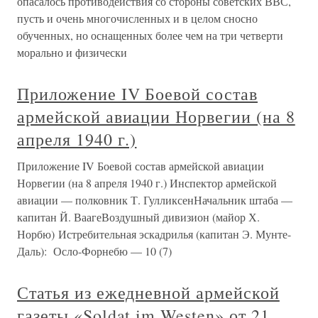
опасалось противодействия со стороны советских ВВС,
пусть и очень многочисленных и в целом сносно
обученных, но оснащенных более чем на три четверти
морально и физически
Приложение IV Боевой состав
армейской авиации Норвегии (на 8
апреля 1940 г.)
Приложение IV Боевой состав армейской авиации
Норвегии (на 8 апреля 1940 г.) Инспектор армейской
авиации — полковник Т. ГулликсенНачальник штаба —
капитан Й. ВаагеВоздушный дивизион (майор Х.
Норбю) Истребительная эскадрилья (капитан Э. Мунте-
Даль): Осло-Форнебю — 10 (7)
Статья из ежедневной армейской
газеты «Soldat im Westen» от 21