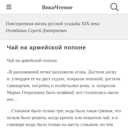
ВикиЧтение
Повседневная жизнь русской усадьбы XIX века
Охлябинин Сергей Дмитриевич
Чай на армейской попоне
Чай на армейской попоне
«В разломанной печке разложили огонь. Достали доску
и, утвердив ее на двух седлах, покрыли попоной, достали
самоварчик, погребец и полбутылки рому, и, попросив
Марью Генриховну быть хозяйкой, все столпились около
нее…
…Стаканов было только три; вода была такая грязная, что
нельзя было решить, когда крепок или некрепок чай, и в
самоваре воды было только на шесть стаканов, но тем