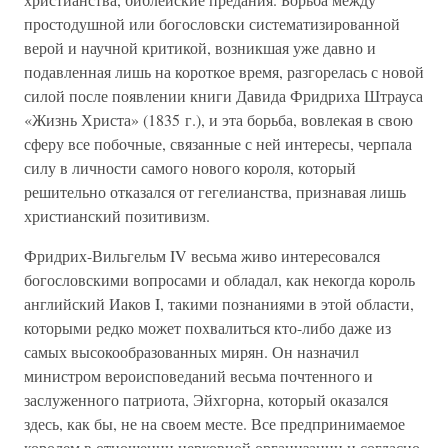
простодушной или богословски систематизированной
верой и научной критикой, возникшая уже давно и
подавленная лишь на короткое время, разгорелась с новой
силой после появлении книги Давида Фридриха Штрауса
«Жизнь Христа» (1835 г.), и эта борьба, вовлекая в свою
сферу все побочные, связанные с ней интересы, черпала
силу в личности самого нового короля, который
решительно отказался от гегелианства, признавая лишь
христианский позитивизм.
Фридрих-Вильгельм IV весьма живо интересовался
богословскими вопросами и обладал, как некогда король
английский Иаков I, такими познаниями в этой области,
которыми редко может похвалиться кто-либо даже из
самых высокообразованных мирян. Он назначил
министром вероисповеданий весьма почтенного и
заслуженного патриота, Эйхгорна, который оказался
здесь, как бы, не на своем месте. Все предпринимаемое
королем в отношении церковной организации и согласно