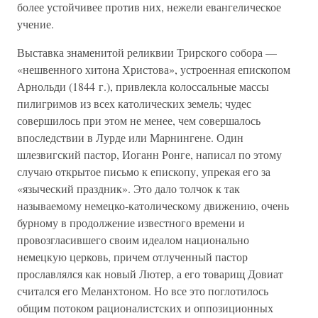
более устойчивее против них, нежели евангелическое
учение.
Выставка знаменитой реликвии Трирского собора —
«нешвенного хитона Христова», устроенная епископом
Арнольди (1844 г.), привлекла колоссальные массы
пилигримов из всех католических земель; чудес
совершилось при этом не менее, чем совершалось
впоследствии в Лурде или Марнингене. Один
шлезвигский пастор, Иоганн Ронге, написал по этому
случаю открытое письмо к епископу, упрекая его за
«языческий праздник». Это дало толчок к так
называемому немецко-католическому движению, очень
бурному в продолжение известного времени и
провозгласившего своим идеалом национально
немецкую церковь, причем отлученный пастор
прославлялся как новый Лютер, а его товарищ Довиат
считался его Меланхтоном. Но все это поглотилось
общим потоком рационалистских и оппозиционных