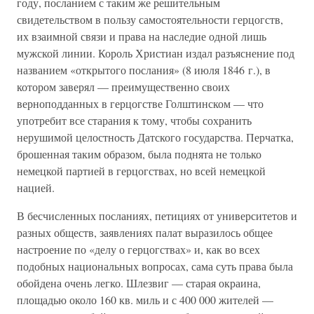
году, посланием с таким же решительным
свидетельством в пользу самостоятельности герцогств,
их взаимной связи и права на наследие одной лишь
мужской линии. Король Христиан издал разъяснение под
названием «открытого послания» (8 июля 1846 г.), в
котором заверял — преимущественно своих
верноподданных в герцогстве Голштинском — что
употребит все старания к тому, чтобы сохранить
нерушимой целостность Датского государства. Перчатка,
брошенная таким образом, была поднята не только
немецкой партией в герцогствах, но всей немецкой
нацией.
В бесчисленных посланиях, петициях от университетов и
разных обществ, заявлениях палат выразилось общее
настроение по «делу о герцогствах» и, как во всех
подобных национальных вопросах, сама суть права была
обойдена очень легко. Шлезвиг — старая окраина,
площадью около 160 кв. миль и с 400 000 жителей —