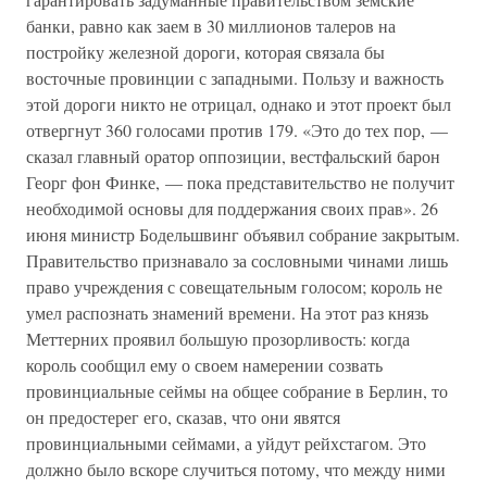
банки, равно как заем в 30 миллионов талеров на
постройку железной дороги, которая связала бы
восточные провинции с западными. Пользу и важность
этой дороги никто не отрицал, однако и этот проект был
отвергнут 360 голосами против 179. «Это до тех пор, —
сказал главный оратор оппозиции, вестфальский барон
Георг фон Финке, — пока представительство не получит
необходимой основы для поддержания своих прав». 26
июня министр Бодельшвинг объявил собрание закрытым.
Правительство признавало за сословными чинами лишь
право учреждения с совещательным голосом; король не
умел распознать знамений времени. На этот раз князь
Меттерних проявил большую прозорливость: когда
король сообщил ему о своем намерении созвать
провинциальные сеймы на общее собрание в Берлин, то
он предостерег его, сказав, что они явятся
провинциальными сеймами, а уйдут рейхстагом. Это
должно было вскоре случиться потому, что между ними