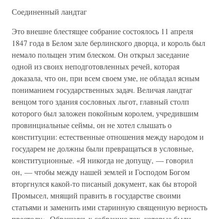
Соединенный ландтаг
Это внешне блестящее собрание состоялось 11 апреля
1847 года в Белом зале берлинского дворца, и король был
немало польщен этим блеском. Он открыл заседание
одной из своих неподготовленных речей, которая
доказала, что он, при всем своем уме, не обладал ясным
пониманием государственных задач. Величая ландтаг
венцом того здания сословных льгот, главный столп
которого был заложен покойным королем, учредившим
провинциальные сеймы, он не хотел слышать о
конституции: естественные отношения между народом и
государем не должны были превращаться в условные,
конституционные. «Я никогда не допущу, — говорил
он, — чтобы между нашей землей и Господом Богом
вторгнулся какой-то писаный документ, как бы второй
Промысел, мнящий править в государстве своими
статьями и заменить ими старинную священную верность
престолу». Обращаясь к собранию тех, которые были