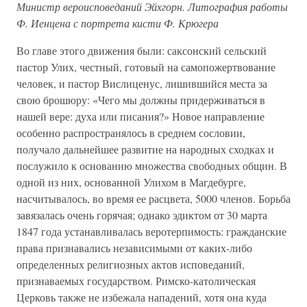
Министр вероисповеданий Эйхгорн. Литография работы
Ф. Иенцена с портрета кисти Ф. Крюгера
Во главе этого движения были: саксонский сельский
пастор Улих, честный, готовый на самопожертвование
человек, и пастор Вислиценус, лишившийся места за
свою брошюру: «Чего мы должны придерживаться в
нашей вере: духа или писания?» Новое направление
особенно распространялось в среднем сословии,
получало дальнейшее развитие на народных сходках и
послужило к основанию множества свободных общин. В
одной из них, основанной Улихом в Магдебурге,
насчитывалось, во время ее расцвета, 5000 членов. Борьба
завязалась очень горячая; однако эдиктом от 30 марта
1847 года устанавливалась веротерпимость: гражданские
права признавались независимыми от каких-либо
определенных религиозных актов исповеданий,
признаваемых государством. Римско-католическая
Церковь также не избежала нападений, хотя она куда