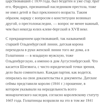
царствовавший с 1839 года, был бездетен и уже стар; брат
его, Фридрих, признанный наследником престола, тоже
не имел детей и был преклонного возраста. Таким
образом, наряду с вопросом о конституции возникал
другой, о престолонаследии, — вопрос не менее важный,
чем был некогда юлих-клеве-бергский в XVII веке.
С прекращением царствовавшей, так называемой
старшей Ольденбургской линии, датская корона
переходила в руки женской линии того же дома, а в
Голштинии — в младшую мужскую, тоже
Ольденбургскую, а именно в дом Аугустенбургский. Что
касается Шлезвига, с чисто юридической точки зрения,
дело было сомнительно. Каждая партия, как водится,
опиралась на свои доказательства и документы. Датские
сеймы представили королю (1844 г.) прошение, в
котором указывали на нераздельность всего
монархического наследия, согласно королевскому статуту
1665 года. Голштинцы возразили на это в том же 1841