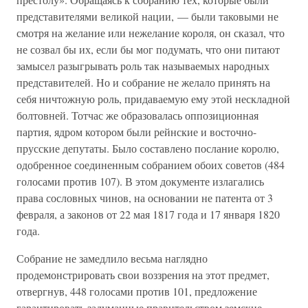
представителями великой нации, — были таковыми не
смотря на желание или нежелание короля, он сказал, что
не созвал бы их, если бы мог подумать, что они питают
замысел разыгрывать роль так называемых народных
представителей. Но и собрание не желало принять на
себя ничтожную роль, придаваемую ему этой нескладной
болтовней. Тотчас же образовалась оппозиционная
партия, ядром котором были рейнские и восточно-
прусские депутаты. Было составлено послание королю,
одобренное соединенным собранием обоих советов (484
голосами против 107). В этом документе излагались
права сословных чинов, на основании не патента от 3
февраля, а законов от 22 мая 1817 года и 17 января 1820
года.
Собрание не замедлило весьма наглядно
продемонстрировать свои воззрения на этот предмет,
отвергнув, 448 голосами против 101, предложение
гарантировать задуманные правительством земские