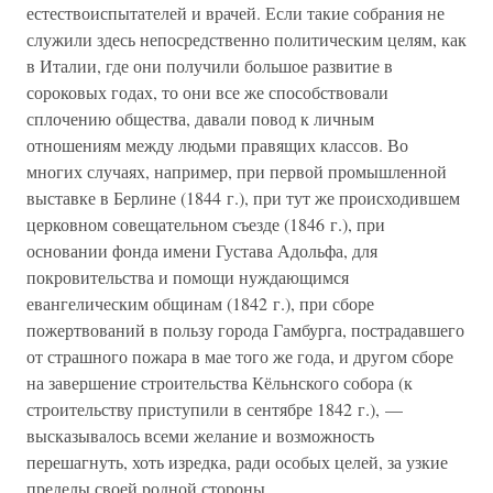
естествоиспытателей и врачей. Если такие собрания не
служили здесь непосредственно политическим целям, как
в Италии, где они получили большое развитие в
сороковых годах, то они все же способствовали
сплочению общества, давали повод к личным
отношениям между людьми правящих классов. Во
многих случаях, например, при первой промышленной
выставке в Берлине (1844 г.), при тут же происходившем
церковном совещательном съезде (1846 г.), при
основании фонда имени Густава Адольфа, для
покровительства и помощи нуждающимся
евангелическим общинам (1842 г.), при сборе
пожертвований в пользу города Гамбурга, пострадавшего
от страшного пожара в мае того же года, и другом сборе
на завершение строительства Кёльнского собора (к
строительству приступили в сентябре 1842 г.), —
высказывалось всеми желание и возможность
перешагнуть, хоть изредка, ради особых целей, за узкие
пределы своей родной стороны.