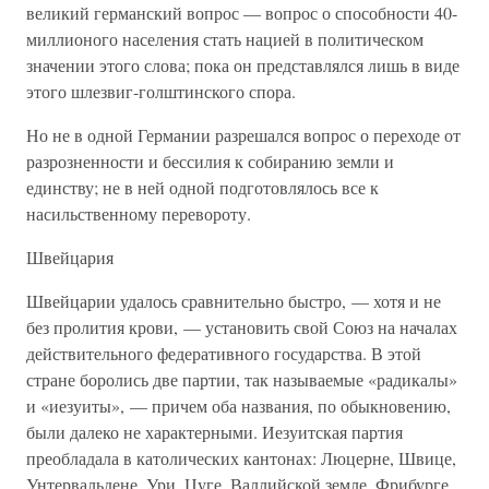
великий германский вопрос — вопрос о способности 40-
миллионого населения стать нацией в политическом
значении этого слова; пока он представлялся лишь в виде
этого шлезвиг-голштинского спора.
Но не в одной Германии разрешался вопрос о переходе от
разрозненности и бессилия к собиранию земли и
единству; не в ней одной подготовлялось все к
насильственному перевороту.
Швейцария
Швейцарии удалось сравнительно быстро, — хотя и не
без пролития крови, — установить свой Союз на началах
действительного федеративного государства. В этой
стране боролись две партии, так называемые «радикалы»
и «иезуиты», — причем оба названия, по обыкновению,
были далеко не характерными. Иезуитская партия
преобладала в католических кантонах: Люцерне, Швице,
Унтервальдене, Ури, Цуге, Валлийской земле, Фрибурге.