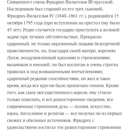
Священного союза Фридрих-Вильгельм III прусский.
Наследником был старший из его трех сыновей,
Фридрих-Вильгельм IV (1840–1861 гг.), родившийся 15
октября 1795 года (при вступлении на престол ему было
45 лет). Редко случается государю приступить к великой
задаче при лучших обстоятельствах. Прекрасно
одаренный, не только окруженный людьми безупречной
нравственности, но, благодаря своей матери, королеве
Луизе, воодушевленный идеалами и стремлениями;
мальчиком и юношей, он был воспитан в очень строгих
правилах и под возвышенными впечатлениями;
одаренный редкими способностями, он жил в такое
время, когда все кругом было пропитано гением. Кроме
того, как сыну могущественного короля, ему стоило
только пожелать, и все разносторонние сведения, все
современные стремления духа — поэзия, искусство,
наука, богословие и религия — все получал он из первых
свежих и обильных источников. Фридрих с
удовольствием постигал эти разносторонние стремления