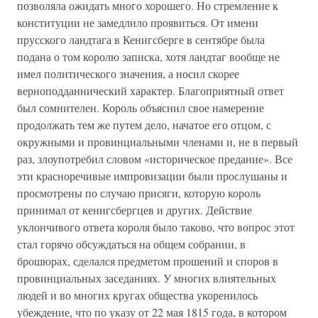
позволяла ожидать много хорошего. Но стремление к
конституции не замедлило проявиться. От имени
прусского ландтага в Кенигсберге в сентябре была
подана о том королю записка, хотя ландтаг вообще не
имел политического значения, а носил скорее
верноподданнический характер. Благоприятный ответ
был сомнителен. Король объяснил свое намерение
продолжать тем же путем дело, начатое его отцом, с
окружными и провинциальными членами и, не в первый
раз, злоупотребил словом «историческое предание». Все
эти красноречивые импровизации были прослушаны и
просмотрены по случаю присяги, которую король
принимал от кенигсбергцев и других. Действие
уклончивого ответа короля было таково, что вопрос этот
стал горячо обсуждаться на общем собрании, в
брошюрах, сделался предметом прошений и споров в
провинциальных заседаниях. У многих влиятельных
людей и во многих кругах общества укоренилось
убеждение, что по указу от 22 мая 1815 года, в котором