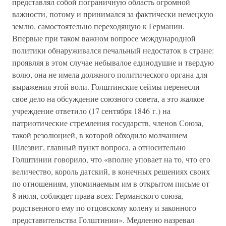
представлял собой пограничную область огромной
важности, потому и принимался за фактически немецкую
землю, самостоятельно переходящую к Германии.
Впервые при таком важном вопросе международной
политики обнаруживался печальный недостаток в стране:
проявляя в этом случае небывалое единодушие и твердую
волю, она не имела должного политического органа для
выражения этой воли. Голштинские сеймы перенесли
свое дело на обсуждение союзного совета, а это жалкое
учреждение ответило (17 сентября 1846 г.) на
патриотические стремления государств, членов Союза,
такой резолюцией, в которой обходило молчанием
Шлезвиг, главный пункт вопроса, а относительно
Голштинии говорило, что «вполне уповает на то, что его
величество, король датский, в конечных решениях своих
по отношениям, упоминаемым им в открытом письме от
8 июля, соблюдет права всех: Германского союза,
родственного ему по отцовскому колену и законного
представительства Голштинии». Медленно назревал