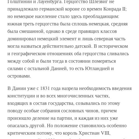
Голштинии и Лауенбурга. Герцогство Шлезвиг не
принадлежало германской короне со времен Конрада II;
но немецкое население стало здесь преобладающим:
южная треть герцогства была сплошь немецкая, средняя
была смешанной, однако в среде правящих классов
доминировал немецкий элемент и лишь северная часть
могла назваться действительно датской. В историческом
и географическом отношениях оба герцогства сливались
между собой и были тогда в состоянии померяться
силами с остальной Данией, то есть Ютландией и
островами.
В Дании уже с 1831 года назрела необходимость введения
конституции и во всех многочисленных частях,
входящих в состав государства, созывались по этому
поводу особые собрания сословных чинов, причем
произошло деление на партии, и каждая из них уже
опасалась другой. Но положение становилось особенно
критическим потому, что король Христиан VIII,