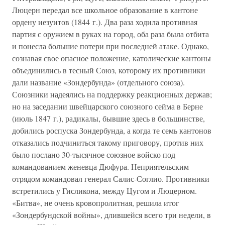
Люцерн передал все школьное образование в кантоне
ордену иезуитов (1844 г.). Два раза ходила противная
партия с оружием в руках на город, оба раза была отбита
и понесла большие потери при последней атаке. Однако,
сознавая свое опасное положение, католические кантоны
объединились в тесный Союз, которому их противники
дали название «Зондербунда» (отдельного союза).
Союзники надеялись на поддержку реакционных держав;
но на заседании швейцарского союзного сейма в Берне
(июль 1847 г.), радикалы, бывшие здесь в большинстве,
добились роспуска Зондербунда, а когда те семь кантонов
отказались подчиниться такому приговору, против них
было послано 30-тысячное союзное войско под
командованием женевца Дюфура. Неприятельским
отрядом командовал генерал Салис-Соглио. Противники
встретились у Гисликона, между Цугом и Люцерном.
«Битва», не очень кровопролитная, решила итог
«Зондербундской войны», длившейся всего три недели, в