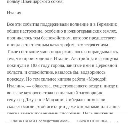
пользу Швейцарского союза.
Италия
Все эти события поддерживали волнение и в Германии;
общее настроение, особенно в южногерманских землях,
проникалось тем беспокойством, которое предшествует
иногда естественным катастрофам, землетрясениям…
Такое состояние умов поддерживалось и оправдывалось
тем, что происходило в Италии. Австрийцы и французы
покинули в 1838 году города, занятые ими в Церковной
области, и спокойствие, казалось бы, водворилось
повсюду. Но тем сильнее кипела работа «Молодой
Италии», — общества, существовавшего везде и нигде и
во главе которого стоял гениальный заговорщик,
генуэзец Джузеппе Мадзини. Либералы помогали,
сколько могли, этой агитации даже открытыми или лишь
слегка замаскированными способами. Цель движения,
простая и ясная, состояла в освобождении от
←
→
ГЛАВА ПЯТАЯ Последствия Июльской революции: Бельгия, Голландия, Швейцария. Германия с 1830 по 1840 г. Россия и польское восстание
Книга V ОТ ФЕВРАЛЬСКОЙ РЕВОЛЮЦИИ ДО ФРАНКФУРТСКОГО МИРА 1848-1871
чужеземного австрийского ига, причем патриоты имели