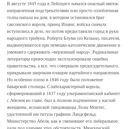
В августе 1845 года в Лейпциге начался опасный мятеж:
направленная подстрекателями или просто озлобленная
толпа напала на дом, в котором остановился брат
саксонского короля, принц Иоанн; войска сначала
вступились в дело, но потом предоставили город в руки
народного трибуна, Роберта Блума (из Кельна), писателя,
выдвинувшегося при немецко-католическом движении и
умевшего сдерживать «верховный народ». Радикальные
литераторы превосходно эксплуатировали ошибки
правительства, а все, что совершали предосудительного,
прикрывали широким плащом партийного направления.
Но особенно плохо в 1846 году было положение
баварской столицы. Слабохарактерный король,
сформировавший в 1837 году ультрамонтанский кабинет
с Абелем во главе, был в полном подчинении у наглой
женщины, испанской танцовщицы Лолы Монтес,
удостоенной им титула графини Ландсфельд.
Министерство Абеля, как и сменившее его либеральное,
пали под ударами этих обстоятельств. Мюнхенский