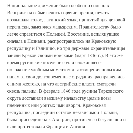
Национальное движение было особенно сильно в
Венгрии: на сейме велись горячие прения, печать
возвышала голос, латинский язык, принятый для деловой
переписки, заменялся мадьярским. Правительству было
легче справиться с Польшей. Восстание, вспыхнувшее
сначала в Познани, распространилось на Краковскую
республику и Галицию, но три державы-охранительницы
заняли Краков своими войсками (март 1846 г.). В это же
время русинские поселяне сочли сложившееся
положение удобным моментом для отмщения польским
панам за свои долговременные страдания, расправлялись
с ними жестоко, на что австрийские власти смотрели
сквозь пальцы. В феврале 1846 года русины Тарковского
округа доставили высшему начальству целые возы
плененных или убитых ими дворян. Краковская
республика, последний остаток независимой Польши,
была присоединена к Австрии, против чего безуспешно и
вяло протестовали Франция и Англия.