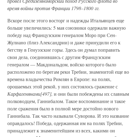
провел Средиземноморский поход Русского флота во
время войны против Франции 1798–1800 гг.
Вскоре после этого восторг и надежды Итальянцев еще
больше увеличились: 5 мая союзники одержали важную
победу над Французским генералом Моро при Сен-
Жулиано (близ Александрии) и даже принудили его к
бегству в Генуэзские горы. Здесь он думал поправить
свои дела, соединившись с другим Французским
генералом — Макдональдом, войско которого было
расположено по берегам реки Требии, знаменитой еще во
времена владычества Римлян в Европе: на полях,
орошаемых этой рекой, у них состоялось сражение с
Карфагенянами[497],
и они были побеждены их славным
полководцем, Ганнибалом. Такое воспоминание и такое
поле сражения было в полной мере достойно нового
Ганнибала. Так часто называли Суворова. И это название
оправдалось! Победа, одержанная им на полях Требии,
принадлежит к знаменитейшим из всех, какими он