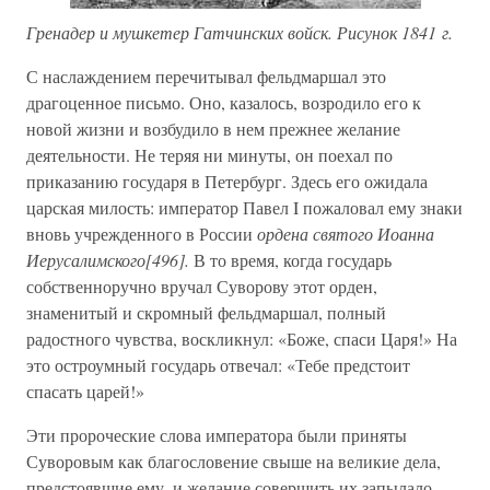
Гренадер и мушкетер Гатчинских войск. Рисунок 1841 г.
С наслаждением перечитывал фельдмаршал это
драгоценное письмо. Оно, казалось, возродило его к
новой жизни и возбудило в нем прежнее желание
деятельности. Не теряя ни минуты, он поехал по
приказанию государя в Петербург. Здесь его ожидала
царская милость: император Павел I пожаловал ему знаки
вновь учрежденного в России
ордена святого Иоанна
Иерусалимского[496].
В то время, когда государь
собственноручно вручал Суворову этот орден,
знаменитый и скромный фельдмаршал, полный
радостного чувства, воскликнул: «Боже, спаси Царя!» На
это остроумный государь отвечал: «Тебе предстоит
спасать царей!»
Эти пророческие слова императора были приняты
Суворовым как благословение свыше на великие дела,
предстоявшие ему, и желание совершить их запылало