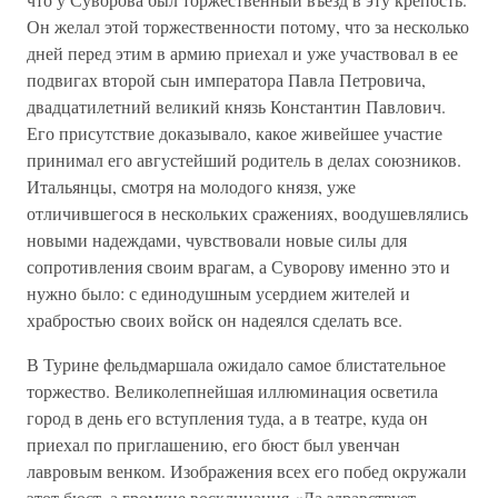
Он желал этой торжественности потому, что за несколько
дней перед этим в армию приехал и уже участвовал в ее
подвигах второй сын императора Павла Петровича,
двадцатилетний великий князь Константин Павлович.
Его присутствие доказывало, какое живейшее участие
принимал его августейший родитель в делах союзников.
Итальянцы, смотря на молодого князя, уже
отличившегося в нескольких сражениях, воодушевлялись
новыми надеждами, чувствовали новые силы для
сопротивления своим врагам, а Суворову именно это и
нужно было: с единодушным усердием жителей и
храбростью своих войск он надеялся сделать все.
В Турине фельдмаршала ожидало самое блистательное
торжество. Великолепнейшая иллюминация осветила
город в день его вступления туда, а в театре, куда он
приехал по приглашению, его бюст был увенчан
лавровым венком. Изображения всех его побед окружали
этот бюст, а громкие восклицания «Да здравствует