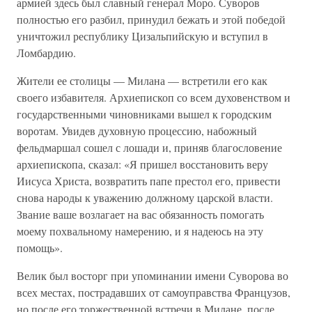
армией здесь был славный генерал Моро. Суворов
полностью его разбил, принудил бежать и этой победой
уничтожил республику Цизальпийскую и вступил в
Ломбардию.
Жители ее столицы — Милана — встретили его как
своего избавителя. Архиепископ со всем духовенством и
государственными чиновниками вышел к городским
воротам. Увидев духовную процессию, набожный
фельдмаршал сошел с лошади и, приняв благословение
архиепископа, сказал: «Я пришел восстановить веру
Иисуса Христа, возвратить папе престол его, привести
снова народы к уважению должному царской власти.
Звание ваше возлагает на вас обязанность помогать
моему похвальному намерению, и я надеюсь на эту
помощь».
Велик был восторг при упоминании имени Суворова во
всех местах, пострадавших от самоуправства Французов,
но после его торжественной встречи в Милане, после