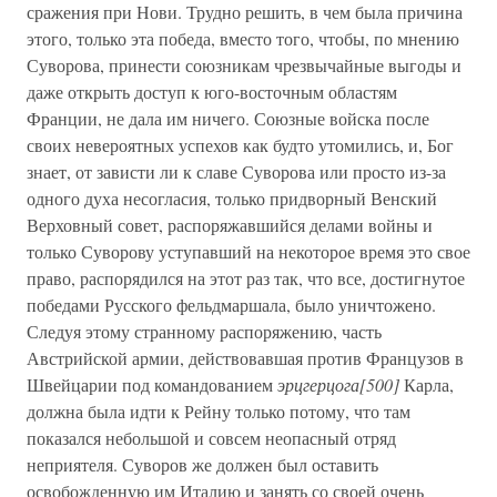
сражения при Нови. Трудно решить, в чем была причина
этого, только эта победа, вместо того, чтобы, по мнению
Суворова, принести союзникам чрезвычайные выгоды и
даже открыть доступ к юго-восточным областям
Франции, не дала им ничего. Союзные войска после
своих невероятных успехов как будто утомились, и, Бог
знает, от зависти ли к славе Суворова или просто из-за
одного духа несогласия, только придворный Венский
Верховный совет, распоряжавшийся делами войны и
только Суворову уступавший на некоторое время это свое
право, распорядился на этот раз так, что все, достигнутое
победами Русского фельдмаршала, было уничтожено.
Следуя этому странному распоряжению, часть
Австрийской армии, действовавшая против Французов в
Швейцарии под командованием
эрцгерцога[500]
Карла,
должна была идти к Рейну только потому, что там
показался небольшой и совсем неопасный отряд
неприятеля. Суворов же должен был оставить
освобожденную им Италию и занять со своей очень