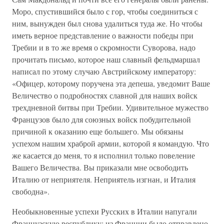
Моро, спустившийся было с гор, чтобы соединиться с
ним, вынужден был снова удалиться туда же. Но чтобы
иметь верное представление о важности победы при
Требии и в то же время о скромности Суворова, надо
прочитать письмо, которое наш славный фельдмаршал
написал по этому случаю Австрийскому императору:
«Офицер, которому поручена эта депеша, уведомит Ваше
Величество о подробностях славной для наших войск
трехдневной битвы при Требии. Удивительное мужество
Французов было для союзных войск побудительной
причиной к оказанию еще большего. Мы обязаны
успехом нашим храброй армии, которой я командую. Что
же касается до меня, то я исполнил только повеление
Вашего Величества. Вы приказали мне освободить
Италию от неприятеля. Неприятель изгнан, и Италия
свободна».
Необыкновенные успехи Русских в Италии напугали
Французскую республику: из Франции было отправлено