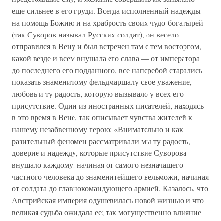
еще сильнее в его груди. Всегда исполненный надежды
на помощь Божию и на храбрость своих чудо-богатырей
(так Суворов называл Русских солдат), он весело
отправился в Вену и был встречен там с тем восторгом,
какой везде и всем внушала его слава — от императора
до последнего его подданного, все наперебой старались
показать знаменитому фельдмаршалу свое уважение,
любовь и ту радость, которую вызывало у всех его
присутствие. Один из иностранных писателей, находясь
в это время в Вене, так описывает чувства жителей к
нашему незабвенному герою: «Внимательно и как
разительный феномен рассматривали мы ту радость,
доверие и надежду, которые присутствие Суворова
внушало каждому, начиная от самого незначащего
частного человека до знаменитейшего вельможи, начиная
от солдата до главнокомандующего армией. Казалось, что
Австрийская империя одушевилась новой жизнью и что
великая судьба ожидала ее; так могущественно влияние