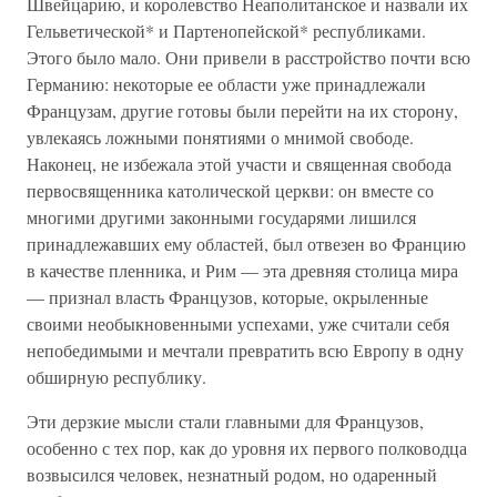
Швейцарию, и королевство Неаполитанское и назвали их
Гельветической* и Партенопейской* республиками.
Этого было мало. Они привели в расстройство почти всю
Германию: некоторые ее области уже принадлежали
Французам, другие готовы были перейти на их сторону,
увлекаясь ложными понятиями о мнимой свободе.
Наконец, не избежала этой участи и священная свобода
первосвященника католической церкви: он вместе со
многими другими законными государями лишился
принадлежавших ему областей, был отвезен во Францию
в качестве пленника, и Рим — эта древняя столица мира
— признал власть Французов, которые, окрыленные
своими необыкновенными успехами, уже считали себя
непобедимыми и мечтали превратить всю Европу в одну
обширную республику.
Эти дерзкие мысли стали главными для Французов,
особенно с тех пор, как до уровня их первого полководца
возвысился человек, незнатный родом, но одаренный