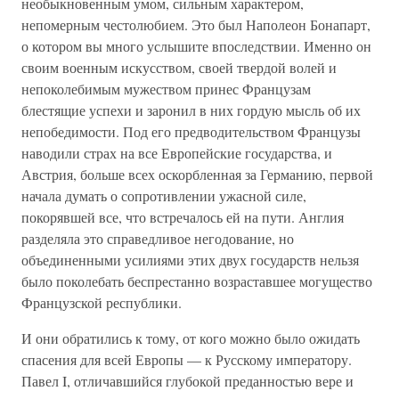
необыкновенным умом, сильным характером,
непомерным честолюбием. Это был Наполеон Бонапарт,
о котором вы много услышите впоследствии. Именно он
своим военным искусством, своей твердой волей и
непоколебимым мужеством принес Французам
блестящие успехи и заронил в них гордую мысль об их
непобедимости. Под его предводительством Французы
наводили страх на все Европейские государства, и
Австрия, больше всех оскорбленная за Германию, первой
начала думать о сопротивлении ужасной силе,
покорявшей все, что встречалось ей на пути. Англия
разделяла это справедливое негодование, но
объединенными усилиями этих двух государств нельзя
было поколебать беспрестанно возраставшее могущество
Французской республики.
И они обратились к тому, от кого можно было ожидать
спасения для всей Европы — к Русскому императору.
Павел I, отличавшийся глубокой преданностью вере и