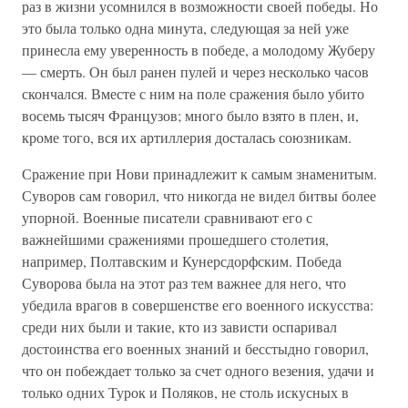
раз в жизни усомнился в возможности своей победы. Но
это была только одна минута, следующая за ней уже
принесла ему уверенность в победе, а молодому Жуберу
— смерть. Он был ранен пулей и через несколько часов
скончался. Вместе с ним на поле сражения было убито
восемь тысяч Французов; много было взято в плен, и,
кроме того, вся их артиллерия досталась союзникам.
Сражение при Нови принадлежит к самым знаменитым.
Суворов сам говорил, что никогда не видел битвы более
упорной. Военные писатели сравнивают его с
важнейшими сражениями прошедшего столетия,
например, Полтавским и Кунерсдорфским. Победа
Суворова была на этот раз тем важнее для него, что
убедила врагов в совершенстве его военного искусства:
среди них были и такие, кто из зависти оспаривал
достоинства его военных знаний и бесстыдно говорил,
что он побеждает только за счет одного везения, удачи и
только одних Турок и Поляков, не столь искусных в