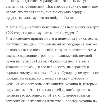
военном искусстве с Французами, которых все уже
считали непобедимыми. При мысли о войне с ними еще
играла его старая кровь, сильно стучало сердце и
предсказывало ему, что он победил бы их.
И вот в одну из таких печальных для него минут, в марте
1799 года, подали ему письмо от государя. С
благоговением принял он его и поцеловал (так он всегда
поступал с вещами, получаемыми от государей). Как же
велико было его восхищение, когда он прочитал в этом
письме следующие строки, написанные собственной
рукой императора Павла: «Я решился послать вас в
Италию на помощь к его величеству, императору и
королю, моему союзнику и брату. Суворову не нужны ни
победы, ни лавры; но Отечеству нужен Суворов, и
желания мои согласны с желаниями Франца II, который,
поручая вам начальство над своей армией, просит вас
принять это достоинство. Итак, от Суворова зависит
согласиться на желание Отечества и просьбу Франца II».