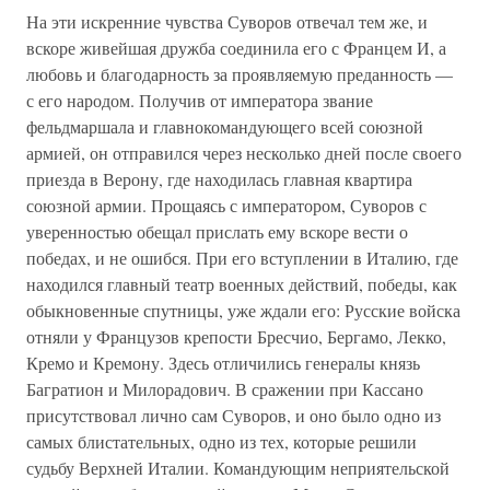
На эти искренние чувства Суворов отвечал тем же, и
вскоре живейшая дружба соединила его с Францем И, а
любовь и благодарность за проявляемую преданность —
с его народом. Получив от императора звание
фельдмаршала и главнокомандующего всей союзной
армией, он отправился через несколько дней после своего
приезда в Верону, где находилась главная квартира
союзной армии. Прощаясь с императором, Суворов с
уверенностью обещал прислать ему вскоре вести о
победах, и не ошибся. При его вступлении в Италию, где
находился главный театр военных действий, победы, как
обыкновенные спутницы, уже ждали его: Русские войска
отняли у Французов крепости Бресчио, Бергамо, Лекко,
Кремо и Кремону. Здесь отличились генералы князь
Багратион и Милорадович. В сражении при Кассано
присутствовал лично сам Суворов, и оно было одно из
самых блистательных, одно из тех, которые решили
судьбу Верхней Италии. Командующим неприятельской