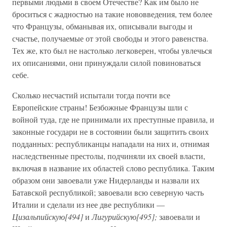
первыми людьми в своем Отечестве? Как им было не
броситься с жадностью на такие нововведения, тем более
что Французы, обманывая их, описывали выгоды и
счастье, получаемые от этой свободы и этого равенства.
Тех же, кто был не настолько легковерен, чтобы увлечься
их описаниями, они принуждали силой повиноваться
себе.
Сколько несчастий испытали тогда почти все
Европейские страны! Безбожные Французы шли с
войной туда, где не принимали их преступные правила, и
законные государи не в состоянии были защитить своих
подданных: республиканцы нападали на них и, отнимая
наследственные престолы, подчиняли их своей власти,
включая в название их областей слово республика. Таким
образом они завоевали уже Нидерланды и назвали их
Батавской республикой; завоевали всю северную часть
Италии и сделали из нее две республики —
Цизальпийскую[494]
и
Лигурийскую[495];
завоевали и