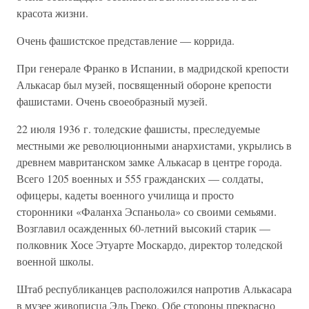
красота жизни.
Очень фашистское представление — коррида.
При генерале Франко в Испании, в мадридской крепости
Алькасар был музей, посвященный обороне крепости
фашистами. Очень своеобразный музей.
22 июля 1936 г. толедские фашисты, преследуемые
местными же революционными анархистами, укрылись в
древнем мавританском замке Алькасар в центре города.
Всего 1205 военных и 555 гражданских — солдаты,
офицеры, кадеты военного училища и просто
сторонники «Фаланха Эспаньола» со своими семьями.
Возглавил осажденных 60-летний высокий старик —
полковник Хосе Этуарте Москардо, директор толедской
военной школы.
Штаб республиканцев расположился напротив Алькасара
в музее живописца Эль Греко. Обе стороны прекрасно