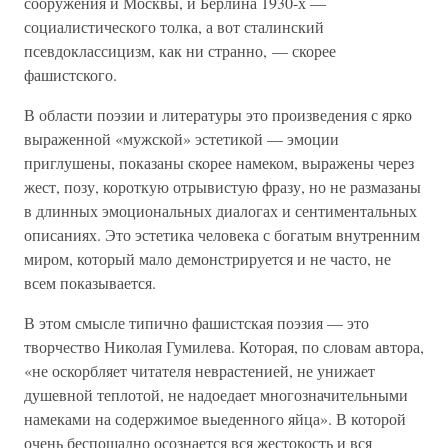
сооружения и Москвы, и Берлина 1930-х —
социалистического толка, а вот сталинский
псевдоклассицизм, как ни странно, — скорее
фашистского.
В области поэзии и литературы это произведения с ярко
выраженной «мужской» эстетикой — эмоции
приглушены, показаны скорее намеком, выражены через
жест, позу, короткую отрывистую фразу, но не размазаны
в длинных эмоциональных диалогах и сентиментальных
описаниях. Это эстетика человека с богатым внутренним
миром, который мало демонстрируется и не часто, не
всем показывается.
В этом смысле типично фашистская поэзия — это
творчество Николая Гумилева. Которая, по словам автора,
«не оскорбляет читателя неврастенией, не унижает
душевной теплотой, не надоедает многозначительными
намеками на содержимое выеденного яйца». В которой
очень беспощадно осознается вся жестокость и вся