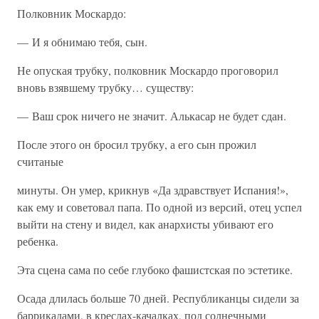
Полковник Москардо:
— И я обнимаю тебя, сын.
Не опуская трубку, полковник Москардо проговорил
вновь взявшему трубку… существу:
— Ваш срок ничего не значит. Алькасар не будет сдан.
После этого он бросил трубку, а его сын прожил
считаные
минуты. Он умер, крикнув «Да здравствует Испания!»,
как ему и советовал папа. По одной из версий, отец успел
выйти на стену и видел, как анархисты убивают его
ребенка.
Эта сцена сама по себе глубоко фашистская по эстетике.
Осада длилась больше 70 дней. Республиканцы сидели за
баррикадами, в креслах-качалках, под солнечными