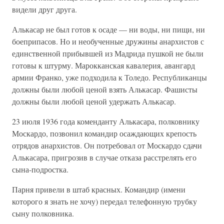
видели друг друга.
Алькасар не был готов к осаде — ни воды, ни пищи, ни
боеприпасов. Но и необученные дружины анархистов с
единственной прибывшей из Мадрида пушкой не были
готовы к штурму. Марокканская кавалерия, авангард
армии Франко, уже подходила к Толедо. Республиканцы
должны были любой ценой взять Алькасар. Фашисты
должны были любой ценой удержать Алькасар.
23 июля 1936 года коменданту Алькасара, полковнику
Москардо, позвонил командир осаждающих крепость
отрядов анархистов. Он потребовал от Москардо сдачи
Алькасара, пригрозив в случае отказа расстрелять его
сына-подростка.
Парня привели в штаб красных. Командир (имени
которого я знать не хочу) передал телефонную трубку
сыну полковника.