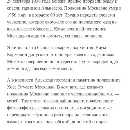
29 сентября 1936 года войска Франко прорвали осаду и
спасли гарнизон Алькасара. Полковник Москардо умер в
1956 году, в возрасте 80 лет. Трудно передать словами
уважение, которое окружало его до последнего часа во
всех классах общества. Когда военный пенсионер
Москардо входил в комнату, генералы вставали.
Я не знаю, что было с главарем анархистов. Наум
Коржавин допускает, что он «раскаялся в содеянном».
Мне это совершенно не интересно. Пусть выродок идет
домой, в ад, там ему самое место.
А в крепости Алькасар поставили памятник полковнику
Хосе Этуарте Москардо. В комнате, где когда-то
полковник Москардо говорил с человекоподобными, —
музей. Там стоит телефонный аппарат, пожелтевшие
фотографии развешаны на стенах, и висящие там же
переводы телефонного разговора на всевозможные
языки, в том числе на арабский, японский и иврит.