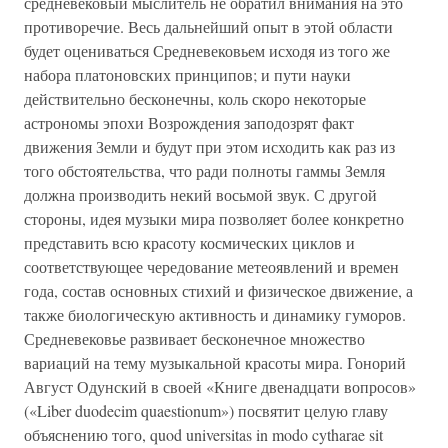
средневековый мыслитель не обратил внимания на это
противоречие. Весь дальнейший опыт в этой области
будет оцениваться Средневековьем исходя из того же
набора платоновских принципов; и пути науки
действительно бесконечны, коль скоро некоторые
астрономы эпохи Возрождения заподозрят факт
движения Земли и будут при этом исходить как раз из
того обстоятельства, что ради полноты гаммы Земля
должна производить некий восьмой звук. С другой
стороны, идея музыки мира позволяет более конкретно
представить всю красоту космических циклов и
соответствующее чередование метеоявлений и времен
года, состав основных стихий и физическое движение, а
также биологическую активность и динамику гуморов.
Средневековье развивает бесконечное множество
вариаций на тему музыкальной красоты мира. Гонорий
Август Одунский в своей «Книге двенадцати вопросов»
(«Liber duodecim quaestionum») посвятит целую главу
объяснению того, quod universitas in modo cytharae sit