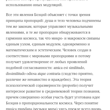
использованию иных модуляций.
Все эти явления Боэций объясняет с точки зрения
принципа пропорций: душа и тело человека подчинены
тем же законам, которые управляют музыкальными
явлениями, и те же пропорции обнаруживаются в
гармонии космоса, так что микро- и макрокосм связаны
единым узлом, единым модулем, одновременно и
математическим и эстетическим. Человек создан в
соответствии с мировыми пропорциями и потому
получает удовлетворение от любых проявлений
подобной согласованности: amica est similitudo,
dissimilitudo odiosa atque contraria (сходство приятно,
различие же ненавистно и враждебно). Эта теория
психологической соразмерности (proportio) получит
интересное развитие в средневековой теории познания,
причем совершенно особая участь будет уготована идее
Боэция о пропорциональности космоса. Через понятие
musica mundana (музыки мира) здесь прежде всего вновь