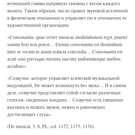
возникшей гаммы напрямую связаны с весом каждого
молота. Таким образом, число правит звуковой вселенной
в физическом отношении и управляет ею в отношении ее
художественной организации.
«Consonantia, quae отпет musicae modulationem regit, praeter
sonum fieri non potest… Etenim consonantia est dissimilium
inter se vocum in unum redacta concordia… Consonantia est
acuti soni gravisque mixtura suaviter uniformiterque auribus
accidens».
«Созвучие, которое управляет всяческой музыкальной
модуляцией, Не может возникнуть без звука… И в самом
деле, созвучие представляет собой согласие различных
голосов, сведенных воедино… Созвучие есть смешение
высоких и низких звуков, нежно и равномерно
достигающих слуха».
(De musical, 3, 8, PL, col. 1172, 1173, 1176).