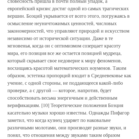
словесность пришла в почти полный упадок, а
европейский кризис достиг одной из самых трагических
вершин. Боэций укрывается от всего этого, погружаясь в
осмысление неуничтожимых ценностей, числовых
закономерностей, что управляют природой и искусством
независимо от исторической ситуации. Даже в те
мгновенья, когда он с оптимизмом созерцает красоту
мира, его позиция все же остается позицией мудреца,
который скрывает свое недоверие к миру феноменов,
восхищаясь красотой математических ноуменов. Таким
образом, эстетика пропорций входит в Средневековье как
учение, с одной стороны, не поддающееся какой-либо
проверке, а с другой — которое, напротив, будет
способствовать весьма энергичным и действенным
верификациям. [10] Теоретические положения Боэция
касательно музыки хорошо известны. Однажды Пифагор
заметил, что когда кузнец ударяет по наковальне
различными молотами, они производят разные звуки, и
понял, что отношения между звуками таким образом