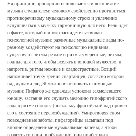
Ha принципе пропорции основывается и восприятие
музыки слушателем: человеку свойственно противиться
противоречивому музыкальному строю и увлеченно
вслушиваться в музыку гармоничную для него. Речь идет
о факте, который широко засвидетельствован
психологией музыки: различные музыкальные лады по-
разному воздействуют на психологию индивида;
существуют ритмы резкие и ритмы умеренные, ритмы,
годные для того, чтобы вселять в юношей мужество, и,
напротив, ритмы нежные и сладострастные. Боэций
напоминает точку зрения спартанцев, согласно которой
над душами людей можно властвовать с помощью
музыки; Пифагор же однажды успокоил захмелевшего
юношу, заставив его слушать мелодию гипофригийского
лада в ритме спондея (поскольку фригийский лад привел
его в состояние перевозбуждения). Умиротворяя сном
повседневные заботы, пифагорейцы засыпали под
вполне определенные музыкальные напевы; а чтобы
развеять сон при пробуждении, они прибегали к