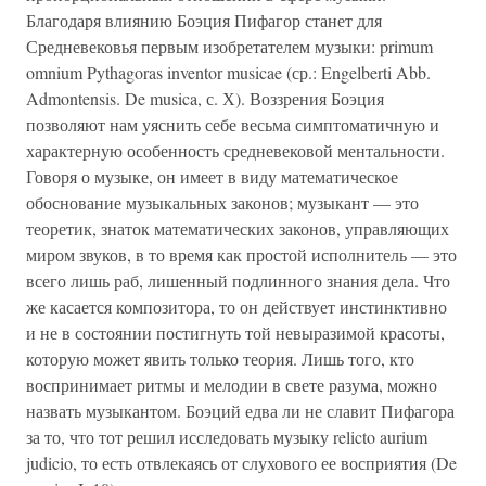
Благодаря влиянию Боэция Пифагор станет для
Средневековья первым изобретателем музыки: primum
omnium Pythagoras inventor musicae (ср.: Engelberti Abb.
Admontensis. De musica, с. Х). Воззрения Боэция
позволяют нам уяснить себе весьма симптоматичную и
характерную особенность средневековой ментальности.
Говоря о музыке, он имеет в виду математическое
обоснование музыкальных законов; музыкант — это
теоретик, знаток математических законов, управляющих
миром звуков, в то время как простой исполнитель — это
всего лишь раб, лишенный подлинного знания дела. Что
же касается композитора, то он действует инстинктивно
и не в состоянии постигнуть той невыразимой красоты,
которую может явить только теория. Лишь того, кто
воспринимает ритмы и мелодии в свете разума, можно
назвать музыкантом. Боэций едва ли не славит Пифагора
за то, что тот решил исследовать музыку relicto aurium
judicio, то есть отвлекаясь от слухового ее восприятия (De