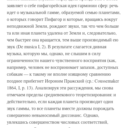
заявляет о себе пифагорейская идея гармонии сфер: речь
идет о музыкальной гамме, образуемой семью планетами,
о которых говорит Пифагор и которые, вращаясь вокруг
неподвижной Земли, рождают звуки, так что чем больше
та или иная планета удалена от Земли и, следовательно,
чем быстрее она вращается, тем выше производимый ею
звук (De musica I, 2). В результате слагается дивная
музыка, которую мы, однако, не слышим в силу
ограниченности нашего чувственного восприятия (как,
например, человек не воспринимает запахов, доступных
собакам — к такому не вполне изящному сравнению
позднее прибегнет Иероним Пражский (ср.: Coussemaker
1864, I, p. 13). Анализируя эти рассуждения, мы снова
отмечаем пределы средневекового теоретизирования: и
действительно, если каждая планета производит один
звук гаммы, то все планеты вместе должны порождать
совершенно невыносимый диссонанс. Однако,
увлекшись совершенством числовых соответствий,