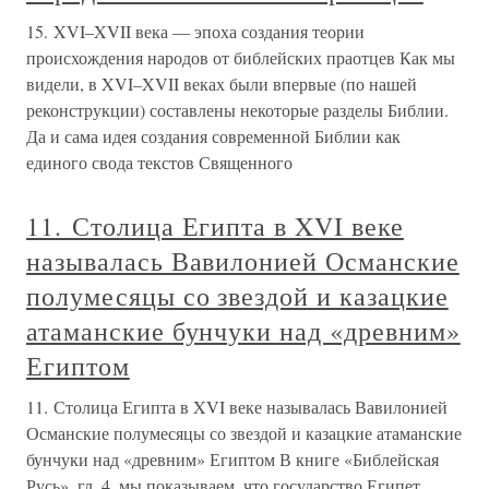
15. XVI–XVII века — эпоха создания теории
происхождения народов от библейских праотцев Как мы
видели, в XVI–XVII веках были впервые (по нашей
реконструкции) составлены некоторые разделы Библии.
Да и сама идея создания современной Библии как
единого свода текстов Священного
11. Столица Египта в XVI веке
называлась Вавилонией Османские
полумесяцы со звездой и казацкие
атаманские бунчуки над «древним»
Египтом
11. Столица Египта в XVI веке называлась Вавилонией
Османские полумесяцы со звездой и казацкие атаманские
бунчуки над «древним» Египтом В книге «Библейская
Русь», гл. 4, мы показываем, что государство Египет,