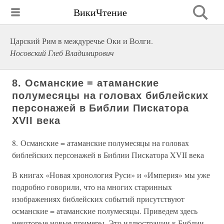
ВикиЧтение
Царский Рим в междуречье Оки и Волги.
Носовский Глеб Владимирович
8. Османские = атаманские
полумесяцы на головах библейских
персонажей в Библии Пискатора
XVII века
8. Османские = атаманские полумесяцы на головах
библейских персонажей в Библии Пискатора XVII века
В книгах «Новая хронология Руси» и «Империя» мы уже
подробно говорили, что на многих старинных
изображениях библейских событий присутствуют
османские = атаманские полумесяцы. Приведем здесь
некоторые новые примеры. Это иллюстрации к Библии,