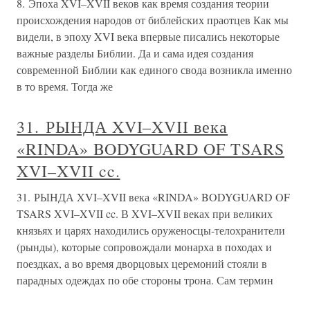
8. Эпоха XVI–XVII веков как время создания теории
происхождения народов от библейских праотцев Как мы
видели, в эпоху XVI века впервые писались некоторые
важные разделы Библии. Да и сама идея создания
современной Библии как единого свода возникла именно
в то время. Тогда же
31. РЫНДА XVI–XVII века
«RINDA» BODYGUARD OF TSARS
XVI–XVII cc.
31. РЫНДА XVI–XVII века «RINDA» BODYGUARD OF
TSARS XVI–XVII cc. В XVI–XVII веках при великих
князьях и царях находились оруженосцы-телохранители
(рынды), которые сопровождали монарха в походах и
поездках, а во время дворцовых церемоний стояли в
парадных одеждах по обе стороны трона. Сам термин