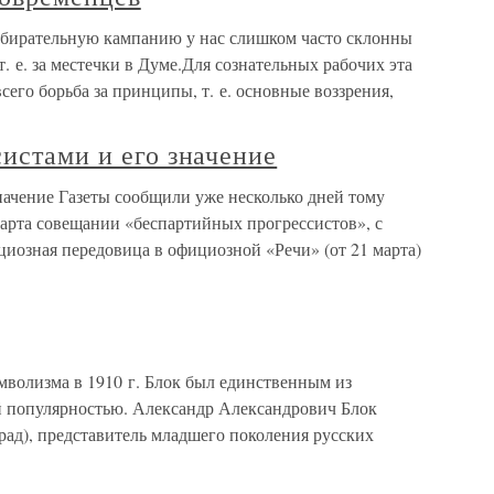
збирательную кампанию у нас слишком часто склонны
т. е. за местечки в Думе.Для сознательных рабочих эта
сего борьба за принципы, т. е. основные воззрения,
систами и его значение
значение Газеты сообщили уже несколько дней тому
марта совещании «беспартийных прогрессистов», с
циозная передовица в официозной «Речи» (от 21 марта)
мволизма в 1910 г. Блок был единственным из
й популярностью. Александр Александрович Блок
град), представитель младшего поколения русских