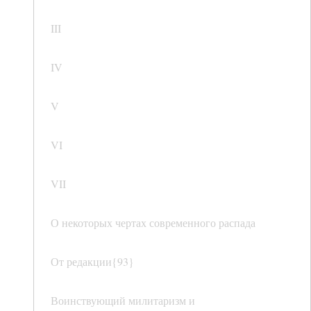
III
IV
V
VI
VII
О некоторых чертах современного распада
От редакции{93}
Воинствующий милитаризм и