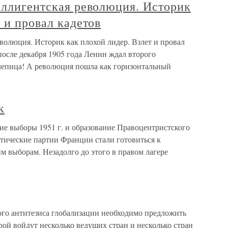
еллигентская революция. Историк
 и провал кадетов
еволюция. Историк как плохой лидер. Взлет и провал
осле декабря 1905 года Ленин ждал второго
лепица! А революция пошла как горизонтальный
к
е выборы 1951 г. и образование Правоцентристского
итические партии Франции стали готовиться к
 выборам. Незадолго до этого в правом лагере
ого антитезиса глобализации необходимо предложить
рой войдут несколько ведущих стран и несколько стран