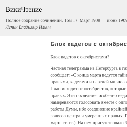
ВикиЧтение
Полное собрание сочинений. Том 17. Март 1908 — июнь 190
Ленин Владимир Ильич
Блок кадетов с октябри
Блок кадетов с октябристами?
Частная телеграмма из Петербурга в газ
сообщает: «С конца марта ведутся та
правыми, кадетами и партией мирного 
План исходит от октябристов, которые
правых. Эти последние, особенно недо
намереваются голосовать вместе с опп
работы Думы, ибо соединение крайней 
голосов центра и умеренных правых. Пе
марта ст. ст.). На нем присутствовал