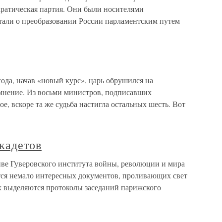
атическая партия. Они были носителями
тали о преобразовании России парламентским путем
ода, начав «новый курс», царь обрушился на
мнение. Из восьми министров, подписавших
е, вскоре та же судьба настигла остальных шесть. Вот
кадетов
ве Гуверовского института войны, революции и мира
ся немало интересных документов, проливающих свет
х выделяются протоколы заседаний парижского