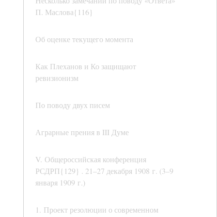
Несколько замечании по поводу «Ответа»
П. Маслова{116}
Об оценке текущего момента
Как Плеханов и Ко защищают
ревизионизм
По поводу двух писем
Аграрные прения в III Думе
V. Общероссийская конференция
РСДРП{129} . 21–27 декабря 1908 г. (3–9
января 1909 г.)
1. Проект резолюции о современном