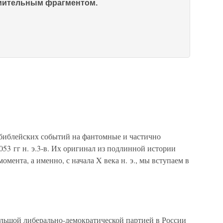
омительным фрагментом.
а библейских событий на фантомные и частично
53 гг н. э.3-в. Их оригинал из подлинной истории
омента, а именно, с начала X века н. э., мы вступаем в
ольшой либерально-демократической партией в России