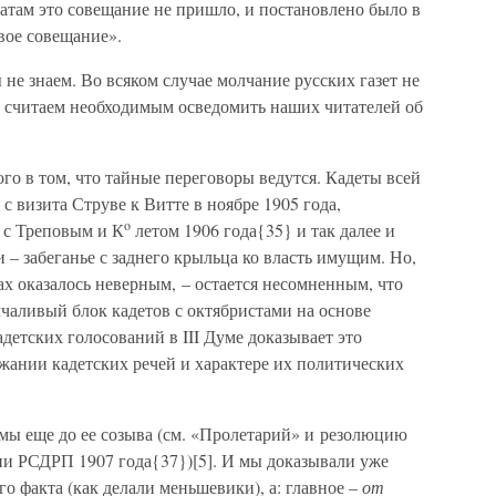
атам это совещание не пришло, и постановлено было в
вое совещание».
 не знаем. Во всяком случае молчание русских газет не
ы считаем необходимым осведомить наших читателей об
о в том, что тайные переговоры ведутся. Кадеты всей
с визита Струве к Витте в ноябре 1905 года,
o
 с Треповым и К
летом 1906 года{35} и так далее и
и – забеганье с заднего крыльца ко власть имущим. Но,
ах оказалось неверным, – остается несомненным, что
чаливый блок кадетов с октябристами на основе
детских голосований в III Думе доказывает это
жании кадетских речей и характере их политических
мы еще до ее созыва (см. «Пролетарий» и резолюцию
и РСДРП 1907 года{37})[5]. И мы доказывали уже
ого факта (как делали меньшевики), а: главное –
от