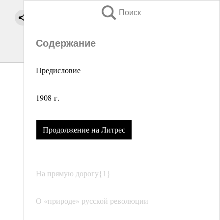
Поиск
Содержание
Предисловие
1908 г.
Продолжение на Литрес
На прямую дорогу{1}
О «природе» русской революции