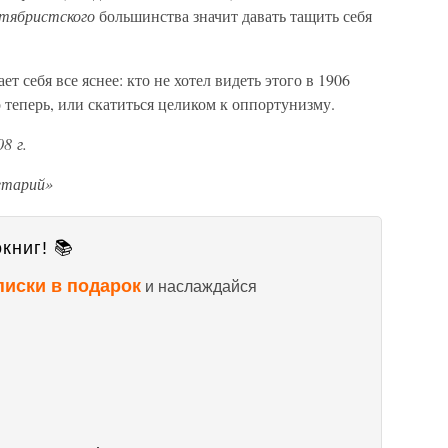
ктябристского
большинства значит давать тащить себя
т себя все яснее: кто не хотел видеть этого в 1906
 теперь, или скатиться целиком к оппортунизму.
8 г.
етарий»
книг! 📚
писки в подарок
и наслаждайся