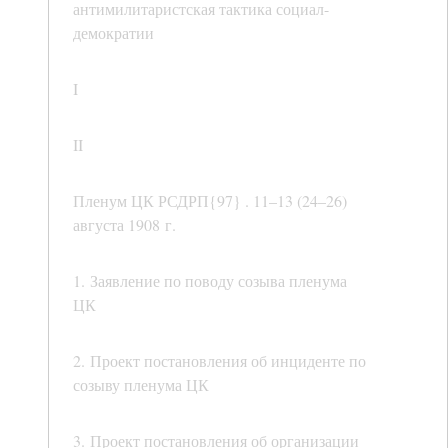
антимилитаристская тактика социал-
демократии
I
II
Пленум ЦК РСДРП{97} . 11–13 (24–26)
августа 1908 г.
1. Заявление по поводу созыва пленума
ЦК
2. Проект постановления об инциденте по
созыву пленума ЦК
3. Проект постановления об организации