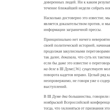
доверенных людей. Ни к каким результ
течение ближайшей недели собрать но
Насколько достоверно это известие, мы
является доказательством против, и м
информации заграничной прессы.
Принципиально нет ничего невероятног
своей политической историей, начиная 
продолжая закулисными переговорами
так далее,
доказали,
что суть их тактик
если бы даже это известие о переговор
на деле
в III Думе{36}
существует
мол
поворота кадетов вправо. Целый ряд ка
неопровержимо, не говоря уже о содер
выступлений.
В III Думе
два
большинства, говорили 
ноябрьской Всероссийской конференци
тогда, что уклоняться от признания эт