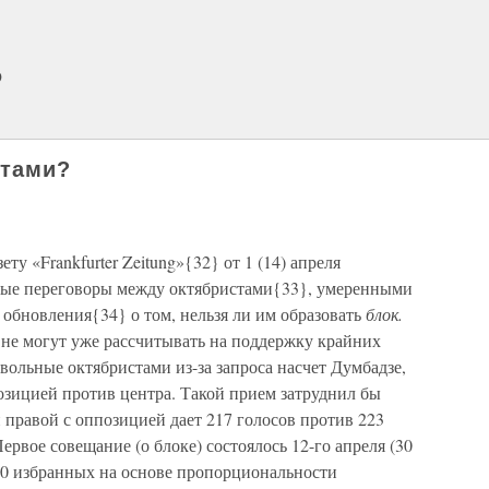
9
стами?
ету «Frankfurter Zeitung»{32} от 1 (14) апреля
йные переговоры между октябристами{33}, умеренными
обновления{34} о том, нельзя ли им образовать
блок.
 не могут уже рассчитывать на поддержку крайних
вольные октябристами из-за запроса насчет Думбадзе,
озицией против центра. Такой прием затруднил бы
правой с оппозицией дает 217 голосов против 223
рвое совещание (о блоке) состоялось 12-го апреля (30
о 30 избранных на основе пропорциональности