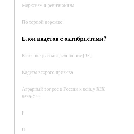
Марксизм и ревизионизм
По торной дорожке!
Блок кадетов с октябристами?
К оценке русской революции{38}
Кадеты второго призыва
Аграрный вопрос в России к концу XIX
века{54}
I
II