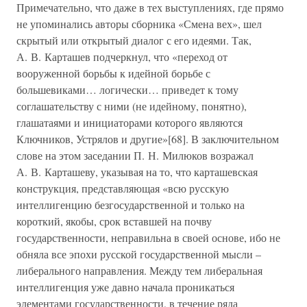
Примечательно, что даже в тех выступлениях, где прямо
не упоминались авторы сборника «Смена вех», шел
скрытый или открытый диалог с его идеями. Так,
А. В. Карташев подчеркнул, что «переход от
вооруженной борьбы к идейной борьбе с
большевиками… логически… приведет к тому
соглашательству с ними (не идейному, понятно),
глашатаями и инициаторами которого являются
Ключников, Устрялов и другие»[68]. В заключительном
слове на этом заседании П. Н. Милюков возражал
А. В. Карташеву, указывая на то, что карташевская
конструкция, представляющая «всю русскую
интеллигенцию безгосударственной и только на
короткий, якобы, срок вставшей на почву
государственности, неправильна в своей основе, ибо не
обняла все эпохи русской государственной мысли –
либерального направления. Между тем либеральная
интеллигенция уже давно начала проникаться
элементами государственности, в течение ряда