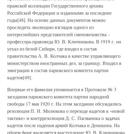
пражской коллекции Государственного архива
Российской Федерации и изданными за последние
годы[48]. На основе данных документов можно
проследить эволюцию взглядов одного из
интереснейших представителей сменовеховства –
профессора-правоведа Ю. В. Ключникова. В 1919 г. он
уехал из белой Сибири, где входил в состав
правительства А. В. Колчака в качестве управляющего
министерством иностранных дел, за границу. Входил в
эмиграции в состав парижского комитета партии
кадетов[49].
Впервые его фамилия упоминается в Протоколе № 3
заседания парижского комитета партии народной
свободы 17 мая 1920 г. На этом заседании обсуждались
резолюция П. Н. Милюкова о переходе кадетов к «новой
тактике» и контррезолюция Д. С. Пасманика о задачах
кадетов после падения армий Колчака и Деникина. На
общем фоне выделяется выступление Ю. В. Ключникова,