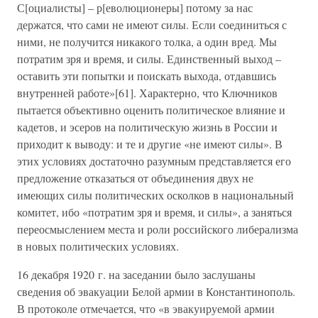
С[оциалисты] – р[еволюционеры] потому за нас
держатся, что сами не имеют силы. Если соединиться с
ними, не получится никакого толка, а один вред. Мы
потратим зря и время, и силы. Единственный выход –
оставить эти попытки и поискать выхода, отдавшись
внутренней работе»[61]. Характерно, что Ключников
пытается объективно оценить политическое влияние и
кадетов, и эсеров на политическую жизнь в России и
приходит к выводу: и те и другие «не имеют силы». В
этих условиях достаточно разумным представляется его
предложение отказаться от объединения двух не
имеющих силы политических осколков в национальный
комитет, ибо «потратим зря и время, и силы», а заняться
переосмыслением места и роли российского либерализма
в новых политических условиях.
16 декабря 1920 г. на заседании было заслушаны
сведения об эвакуации Белой армии в Константинополь.
В протоколе отмечается, что «в эвакуируемой армии