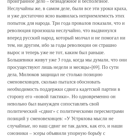
проигранное дело – безнадежное и бесполезное.
Неслучайны же, в самом деле, были все эти уроки краха,
и уже достаточно ясно выявилась неприемлемость этих
попыток для народа. Три года провалов показали, что и
революция произошла неслучайно, что выдвинулся
вперед русский народ, который молчал и не помогал ни
тем, ни другим, ибо за годы революции он страшно
вырос и теперь уже не тот, каким был раньше.
Большевики живут уже 3 года, когда мы думали, что они
просуществуют лишь недели и месяцы»[69]. По сути
дела, Милюков защищал не столько позицию
сменовеховцев, сколько пытался обосновать
необходимость поддержки сдвига кадетской партии в
сторону его «новой тактики». Но одновременно он
невольно был вынужден сопоставлять свой
политический «сдвиг» с политическими пересмотрами
позиций у сменовеховцев: «У Устрялова мысли не
случайные, но наш сдвиг не так далек, как его, и наши
союзники – эсеры объявили упорную борьбу с