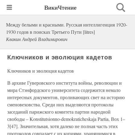
ВикиЧтение
Между белыми и красными. Русская интеллигенция 1920-
1930 годов в поисках Третьего Пути [litres]
Квакин Андрей Владимирович
Ключников и эволюция кадетов
Ключников и эволюция кадетов
В архиве Гуверовского института войны, революции и
мира Стэнфордского университета содержится немало
интересных документов, проливающих свет на историю
сменовеховства. Среди них выделяются протоколы
заседаний парижского комитета партии народной
свободы – Konstitutsionno-demokraticheskaja Partia, Вох 1–
3[47]. Значительная, хотя далеко не полная часть этих
протоколов совпадает с их копиями, хранящимися в