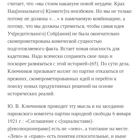
считает, что «мы стоим накануне новой неудачи. Крах
Нац[ионального] К[омите]та неизбежен. Но мы не только
потому не должны <…> в намечаемую комбинацию, а
потому, что мы должны стремиться, чтобы самая идея
Уч[редительного] Собр[ания] не была окончательно
скомпрометирована комической сущностью
подготовляемого факта. Встает новая опасность для
кадетизма. Надо всячески сохранить свое лицо и
поскорее развязаться с этой историей»[65]. По сути дела,
Ключников призывает коллег по партии отказаться от
прежних, скомпрометированных идей и перейти к
поиску новых продуктивных решений на основе
исторических реалий.
Ю. В. Ключников проводит эту мысль и на заседании
парижского комитета партии народной свободы 6 января
1921 г.: «Соглашение с с[оциалистами]-
р[еволюционерами] есть не «лево», а топтание на месте.
«Лево» и «право» есть понятия относительные, и ныне