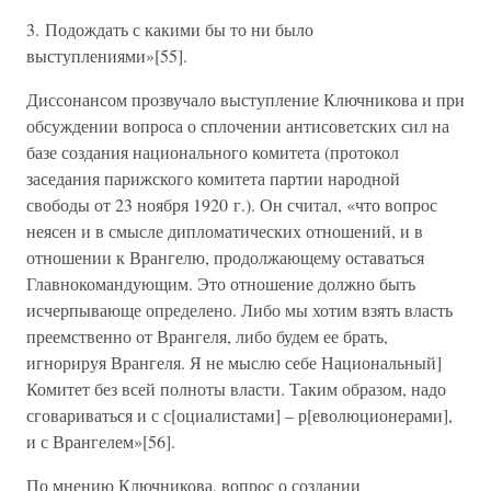
3. Подождать с какими бы то ни было
выступлениями»[55].
Диссонансом прозвучало выступление Ключникова и при
обсуждении вопроса о сплочении антисоветских сил на
базе создания национального комитета (протокол
заседания парижского комитета партии народной
свободы от 23 ноября 1920 г.). Он считал, «что вопрос
неясен и в смысле дипломатических отношений, и в
отношении к Врангелю, продолжающему оставаться
Главнокомандующим. Это отношение должно быть
исчерпывающе определено. Либо мы хотим взять власть
преемственно от Врангеля, либо будем ее брать,
игнорируя Врангеля. Я не мыслю себе Национальный]
Комитет без всей полноты власти. Таким образом, надо
сговариваться и с с[оциалистами] – р[еволюционерами],
и с Врангелем»[56].
По мнению Ключникова, вопрос о создании