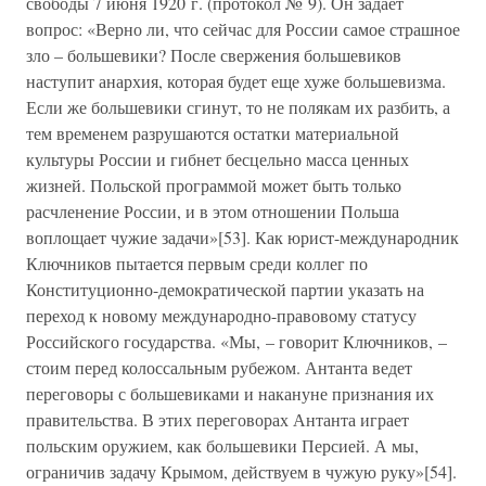
свободы 7 июня 1920 г. (протокол № 9). Он задает
вопрос: «Верно ли, что сейчас для России самое страшное
зло – большевики? После свержения большевиков
наступит анархия, которая будет еще хуже большевизма.
Если же большевики сгинут, то не полякам их разбить, а
тем временем разрушаются остатки материальной
культуры России и гибнет бесцельно масса ценных
жизней. Польской программой может быть только
расчленение России, и в этом отношении Польша
воплощает чужие задачи»[53]. Как юрист-международник
Ключников пытается первым среди коллег по
Конституционно-демократической партии указать на
переход к новому международно-правовому статусу
Российского государства. «Мы, – говорит Ключников, –
стоим перед колоссальным рубежом. Антанта ведет
переговоры с большевиками и накануне признания их
правительства. В этих переговорах Антанта играет
польским оружием, как большевики Персией. А мы,
ограничив задачу Крымом, действуем в чужую руку»[54].