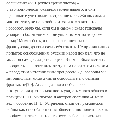
большевиками. Прогноз с[оциалистов] –
р[еволюционеров] оказался вернее нашего, и они
правильнее учитывали настроение масс. Жизнь сожгла
многое, что уже не возобновится, и кто знает, что,
наоборот, было бы, если бы в самом начале генералы
усмирили большевиков – не ушли бы мы тогда далеко
назад? Может быть, и наша революция, как и
французская, должна сама себя изжить. Не приняв наших
попыток освобождения, русский народ показал, что не
мы, а он сам сделал революцию. Этим и объясняется наш
поворот: мы с почтением отступаем перед этим потоком
– перед этим историческим процессом. Да, говорим мы,
мы ошиблись, когда думали освободить его белыми
фронтами»[70]. Анализ данного небольшого
выступления дает возможность увидеть много общего в
позиции П. Н. Милюкова и авторов сборника «Смена
вех», особенно Н. В. Устрялова: отказ от гражданской
войны как способа решения общественно-политических
проблем, надежда на то, что русская большевистская