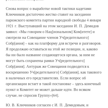
Снова вопрос о выработке новой тактики кадетами
Ключников достаточно жестко ставит на заседании
парижского комитета партии народной свободы 4 января
1921 г. Выступавший на этом заседании И. П. Демидов
заявил: «Мы говорим о Нац[иональном] Ком[итете] и
смотрели на Совещание членов Уч[редительного]
Собр[ания] – как на платформу для встречи и разговоров.
Я продолжаю оставаться на этой же позиции, и, каково
бы ни было название создающегося органа, за ним не
могут быть сохранены рамки Уч[редительного]
Собр[ания]. Антураж же Совещания подводится к
воскрешению Уч[редительного] Собр[ания], как такового
в наличных его представителях. Если вопрос об
организации встает в такой постановке – здесь конечный
пункт и Комитет не может дальше идти. Во всяком
случае, не спросив Группу»[64].
Ю. В. Ключников согласен с И. П. Демидовым, и