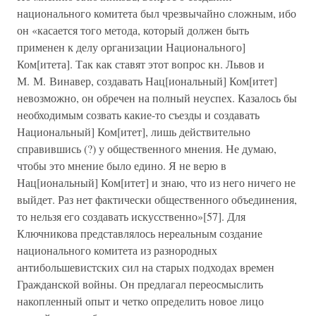
национального комитета был чрезвычайно сложным, ибо
он «касается того метода, который должен быть
применен к делу организации Национального]
Ком[итета]. Так как ставят этот вопрос кн. Львов и
М. М. Винавер, создавать Нац[иональный] Ком[итет]
невозможно, он обречен на полный неуспех. Казалось бы
необходимым созвать какие-то съезды и создавать
Национальный] Ком[итет], лишь действительно
справившись (?) у общественного мнения. Не думаю,
чтобы это мнение было едино. Я не верю в
Нац[иональный] Ком[итет] и знаю, что из него ничего не
выйдет. Раз нет фактически общественного объединения,
то нельзя его создавать искусственно»[57]. Для
Ключникова представлялось нереальным создание
национального комитета из разнородных
антибольшевистских сил на старых подходах времен
Гражданской войны. Он предлагал переосмыслить
накопленный опыт и четко определить новое лицо