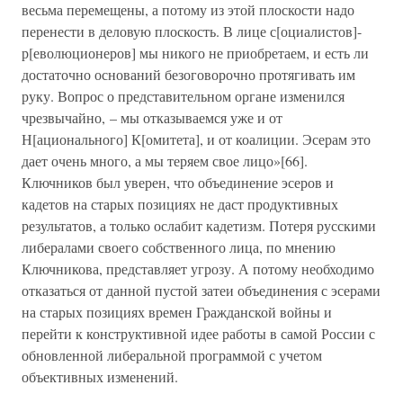
весьма перемещены, а потому из этой плоскости надо
перенести в деловую плоскость. В лице с[оциалистов]-
р[еволюционеров] мы никого не приобретаем, и есть ли
достаточно оснований безоговорочно протягивать им
руку. Вопрос о представительном органе изменился
чрезвычайно, – мы отказываемся уже и от
Н[ационального] К[омитета], и от коалиции. Эсерам это
дает очень много, а мы теряем свое лицо»[66].
Ключников был уверен, что объединение эсеров и
кадетов на старых позициях не даст продуктивных
результатов, а только ослабит кадетизм. Потеря русскими
либералами своего собственного лица, по мнению
Ключникова, представляет угрозу. А потому необходимо
отказаться от данной пустой затеи объединения с эсерами
на старых позициях времен Гражданской войны и
перейти к конструктивной идее работы в самой России с
обновленной либеральной программой с учетом
объективных изменений.