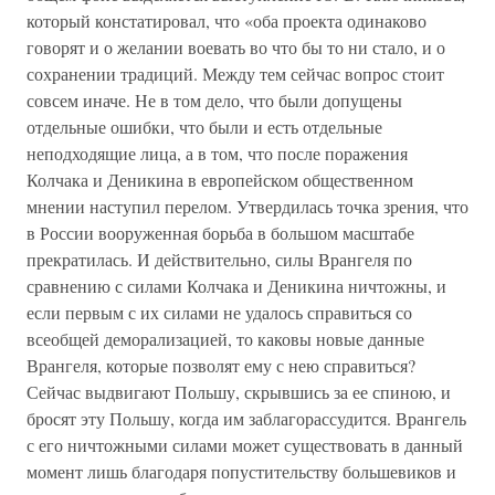
который констатировал, что «оба проекта одинаково
говорят и о желании воевать во что бы то ни стало, и о
сохранении традиций. Между тем сейчас вопрос стоит
совсем иначе. Не в том дело, что были допущены
отдельные ошибки, что были и есть отдельные
неподходящие лица, а в том, что после поражения
Колчака и Деникина в европейском общественном
мнении наступил перелом. Утвердилась точка зрения, что
в России вооруженная борьба в большом масштабе
прекратилась. И действительно, силы Врангеля по
сравнению с силами Колчака и Деникина ничтожны, и
если первым с их силами не удалось справиться со
всеобщей деморализацией, то каковы новые данные
Врангеля, которые позволят ему с нею справиться?
Сейчас выдвигают Польшу, скрывшись за ее спиною, и
бросят эту Польшу, когда им заблагорассудится. Врангель
с его ничтожными силами может существовать в данный
момент лишь благодаря попустительству большевиков и