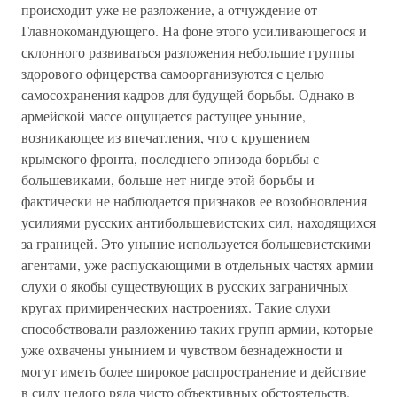
происходит уже не разложение, а отчуждение от
Главнокомандующего. На фоне этого усиливающегося и
склонного развиваться разложения небольшие группы
здорового офицерства самоорганизуются с целью
самосохранения кадров для будущей борьбы. Однако в
армейской массе ощущается растущее уныние,
возникающее из впечатления, что с крушением
крымского фронта, последнего эпизода борьбы с
большевиками, больше нет нигде этой борьбы и
фактически не наблюдается признаков ее возобновления
усилиями русских антибольшевистских сил, находящихся
за границей. Это уныние используется большевистскими
агентами, уже распускающими в отдельных частях армии
слухи о якобы существующих в русских заграничных
кругах примиренческих настроениях. Такие слухи
способствовали разложению таких групп армии, которые
уже охвачены унынием и чувством безнадежности и
могут иметь более широкое распространение и действие
в силу целого ряда чисто объективных обстоятельств.