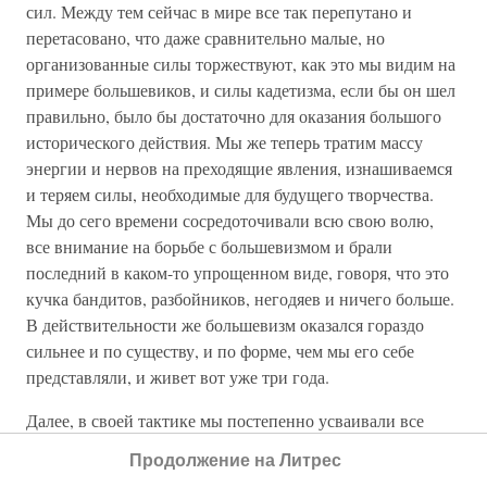
сил. Между тем сейчас в мире все так перепутано и
перетасовано, что даже сравнительно малые, но
организованные силы торжествуют, как это мы видим на
примере большевиков, и силы кадетизма, если бы он шел
правильно, было бы достаточно для оказания большого
исторического действия. Мы же теперь тратим массу
энергии и нервов на преходящие явления, изнашиваемся
и теряем силы, необходимые для будущего творчества.
Мы до сего времени сосредоточивали всю свою волю,
все внимание на борьбе с большевизмом и брали
последний в каком-то упрощенном виде, говоря, что это
кучка бандитов, разбойников, негодяев и ничего больше.
В действительности же большевизм оказался гораздо
сильнее и по существу, и по форме, чем мы его себе
представляли, и живет вот уже три года.
Далее, в своей тактике мы постепенно усваивали все
отрицательные стороны большевизма. Большевики
Продолжение на Литрес
начали как, в самом деле, кучка бандитов, сами не веря в