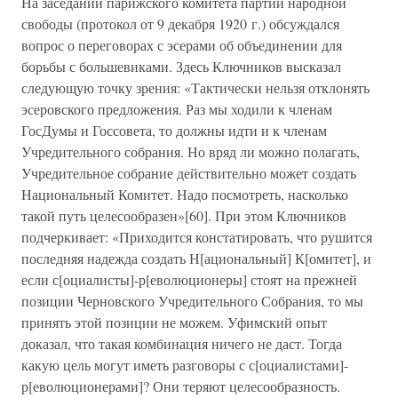
На заседании парижского комитета партии народной
свободы (протокол от 9 декабря 1920 г.) обсуждался
вопрос о переговорах с эсерами об объединении для
борьбы с большевиками. Здесь Ключников высказал
следующую точку зрения: «Тактически нельзя отклонять
эсеровского предложения. Раз мы ходили к членам
ГосДумы и Госсовета, то должны идти и к членам
Учредительного собрания. Но вряд ли можно полагать,
Учредительное собрание действительно может создать
Национальный Комитет. Надо посмотреть, насколько
такой путь целесообразен»[60]. При этом Ключников
подчеркивает: «Приходится констатировать, что рушится
последняя надежда создать Н[ациональный] К[омитет], и
если с[оциалисты]-р[еволюционеры] стоят на прежней
позиции Черновского Учредительного Собрания, то мы
принять этой позиции не можем. Уфимский опыт
доказал, что такая комбинация ничего не даст. Тогда
какую цель могут иметь разговоры с с[оциалистами]-
р[еволюционерами]? Они теряют целесообразность.