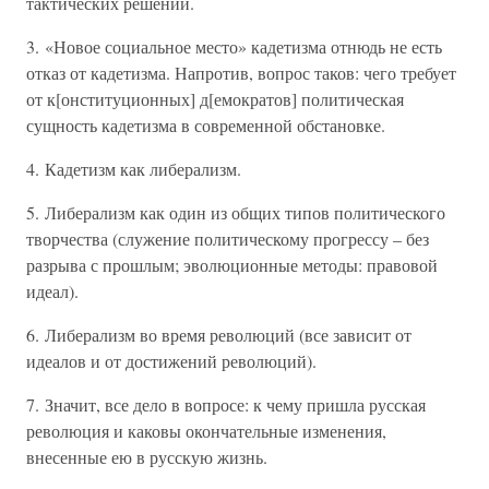
тактических решений.
3. «Новое социальное место» кадетизма отнюдь не есть
отказ от кадетизма. Напротив, вопрос таков: чего требует
от к[онституционных] д[емократов] политическая
сущность кадетизма в современной обстановке.
4. Кадетизм как либерализм.
5. Либерализм как один из общих типов политического
творчества (служение политическому прогрессу – без
разрыва с прошлым; эволюционные методы: правовой
идеал).
6. Либерализм во время революций (все зависит от
идеалов и от достижений революций).
7. Значит, все дело в вопросе: к чему пришла русская
революция и каковы окончательные изменения,
внесенные ею в русскую жизнь.