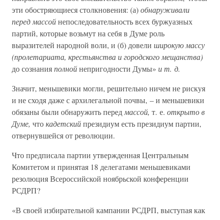
эти обостряющиеся столкновения: (а)
обнаруживали
перед массой
непоследовательность всех буржуазных
партий, которые возьмут на себя в Думе роль
выразителей народной воли, и (б) довели
широкую массу
(пролетариата, крестьянства и городского мещанства)
до сознания
полной
непригодности Думы»
и т. д.
Значит, меньшевики могли, решительно ничем не рискуя
и не сходя даже с архилегальной почвы, – и меньшевики
обязаны были обнаружить перед
массой,
т. е.
открыто в
Думе,
что
кадетский
президиум есть президиум партии,
отвернувшейся от революции.
Что предписала партии утвержденная Центральным
Комитетом и принятая 18 делегатами меньшевиками
резолюция Всероссийской ноябрьской конференции
РСДРП?
«В своей избирательной кампании РСДРП, выступая как