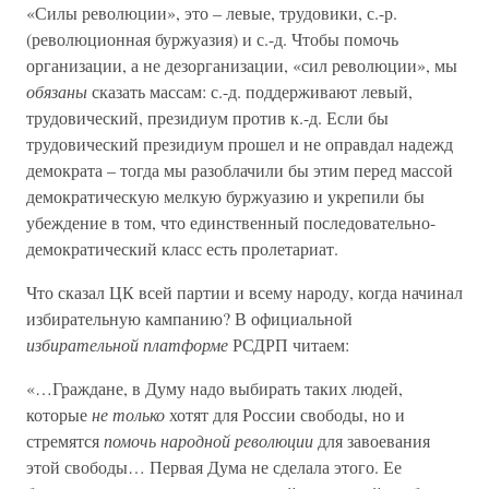
«Силы революции», это – левые, трудовики, с.-р.
(революционная буржуазия) и с.-д. Чтобы помочь
организации, а не дезорганизации, «сил революции», мы
обязаны
сказать массам: с.-д. поддерживают левый,
трудовический, президиум против к.-д. Если бы
трудовический президиум прошел и не оправдал надежд
демократа – тогда мы разоблачили бы этим перед массой
демократическую мелкую буржуазию и укрепили бы
убеждение в том, что единственный последовательно-
демократический класс есть пролетариат.
Что сказал ЦК всей партии и всему народу, когда начинал
избирательную кампанию? В официальной
избирательной платформе
РСДРП читаем:
«…Граждане, в Думу надо выбирать таких людей,
которые
не только
хотят для России свободы, но и
стремятся
помочь народной революции
для завоевания
этой свободы… Первая Дума не сделала этого. Ее