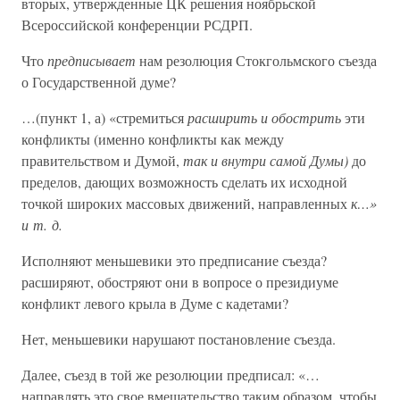
вторых, утвержденные ЦК решения ноябрьской
Всероссийской конференции РСДРП.
Что
предписывает
нам резолюция Стокгольмского съезда
о Государственной думе?
…(пункт 1, а) «стремиться
расширить и обострить
эти
конфликты (именно конфликты как между
правительством и Думой,
так и внутри самой Думы)
до
пределов, дающих возможность сделать их исходной
точкой широких массовых движений, направленных
к…»
и т. д.
Исполняют меньшевики это предписание съезда?
расширяют, обостряют они в вопросе о президиуме
конфликт левого крыла в Думе с кадетами?
Нет, меньшевики нарушают постановление съезда.
Далее, съезд в той же резолюции предписал: «…
направлять это свое вмешательство таким образом, чтобы