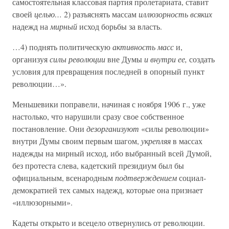
самостоятельная классовая партия пролетариата, ставит
своей
целью…
2) разъяснять массам
иллюзорность всяких
надежд на
мирный
исход борьбы за власть.
…4) поднять политическую
активность масс
и,
организуя
силы революции
вне Думы
и внутри ее,
создать
условия для превращения последней в опорный пункт
революции…».
Меньшевики поправели, начиная с ноября 1906 г., уже
настолько, что нарушили сразу свое собственное
постановление. Они
дезорганизуют
«силы революции»
внутри Думы своим первым шагом,
укрепляя
в массах
надежды на мирный исход, ибо выбранный всей Думой,
без протеста слева, кадетский президиум был бы
официальным, всенародным
подтверждением
социал-
демократией тех самых надежд, которые она признает
«иллюзорными».
Кадеты открыто и всецело отвернулись от революции.