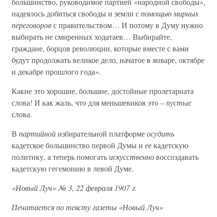
большинство, руководимое партией «народной свободы»,
надеялось добиться свободы и земли с
помощью мирных
переговоров
с правительством… И потому в Думу нужно
выбирать не смиренных ходатаев… Выбирайте,
граждане, борцов революции, которые вместе с вами
будут продолжать великое дело, начатое в январе, октябре
и декабре прошлого года».
Какие это хорошие, большие, достойные пролетариата
слова! И как жаль, что для меньшевиков это –
пустые
слова.
В
партийной
избирательной платформе
осудить
кадетское большинство первой Думы и ее кадетскую
политику, а теперь помогать
искусственно
воссоздавать
кадетскую гегемонию в левой Думе.
«Новый Луч» № 3, 22 февраля 1907 г.
Печатается по тексту газеты «Новый Луч»