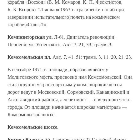
корабля «Восход» (В. М. Комаров, К. П. Феоктистов,
Б. Б. Егоров). 24 января 1967 г. трагически погиб при
завершении испытательного полета на космическом
корабле «Союз?1».
Композиторская ул.
Л-61. Двигатель революции.
Перпенд. ул. Успенского. Авт. 7, 21, 33; трамв. 3.
Комсомольская пл.
Авт. 7, 41, 51; трамв. 3, 11, 20, 21, 23.
В сентябре 1971 г. площади, образовавшейся у
Молитовского моста, присвоено имя Комсомольской. Она
стала крупным транспортным узлом: широкие ленты
дорог ведут в Московский, Сормовский, Канавинский и
Автозаводский районы, а через мост — в верхнюю часть
города. От площади начинается широкая магистраль —
Комсомольское шоссе.
Комсомольское шоссе.
Котика Вали ул.
(б. 1 линия затона 25 Октября). Затон