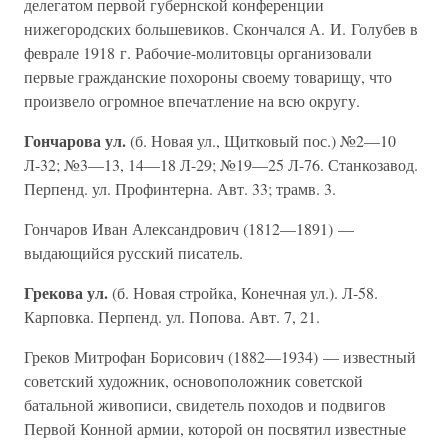
делегатом первой губернской конференции
нижегородских большевиков. Скончался А. И. Голубев в
феврале 1918 г. Рабочие-молитовцы организовали
первые гражданские похороны своему товарищу, что
произвело огромное впечатление на всю округу.
Гончарова ул.
(б. Новая ул., Щитковый пос.) №2—10
Л-32; №3—13, 14—18 Л-29; №19—25 Л-76. Станкозавод.
Перпенд. ул. Профинтерна. Авт. 33; трамв. 3.
Гончаров Иван Александрович (1812—1891) —
выдающийся русский писатель.
Грекова ул.
(б. Новая стройка, Конечная ул.). Л-58.
Карповка. Перпенд. ул. Попова. Авт. 7, 21.
Греков Митрофан Борисович (1882—1934) — известный
советский художник, основоположник советской
батальной живописи, свидетель походов и подвигов
Первой Конной армии, которой он посвятил известные