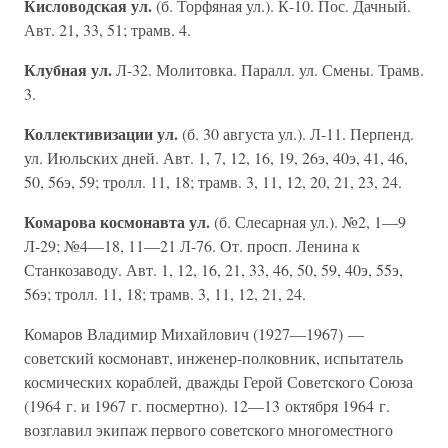
Кисловодская ул.
(б. Торфяная ул.). К-10. Пос. Дачный.
Авт. 21, 33, 51; трамв. 4.
Клубная ул.
Л-32. Молитовка. Паралл. ул. Смены. Трамв.
3.
Коллективизации ул.
(б. 30 августа ул.). Л-11. Перпенд.
ул. Июльских дней. Авт. 1, 7, 12, 16, 19, 26э, 40э, 41, 46,
50, 56э, 59; тролл. 11, 18; трамв. 3, 11, 12, 20, 21, 23, 24.
Комарова космонавта ул.
(б. Слесарная ул.). №2, 1—9
Л-29; №4—18, 11—21 Л-76. От. просп. Ленина к
Станкозаводу. Авт. 1, 12, 16, 21, 33, 46, 50, 59, 40э, 55э,
56э; тролл. 11, 18; трамв. 3, 11, 12, 21, 24.
Комаров Владимир Михайлович (1927—1967) —
советский космонавт, инженер-полковник, испытатель
космических кораблей, дважды Герой Советского Союза
(1964 г. и 1967 г. посмертно). 12—13 октября 1964 г.
возглавил экипаж первого советского многоместного