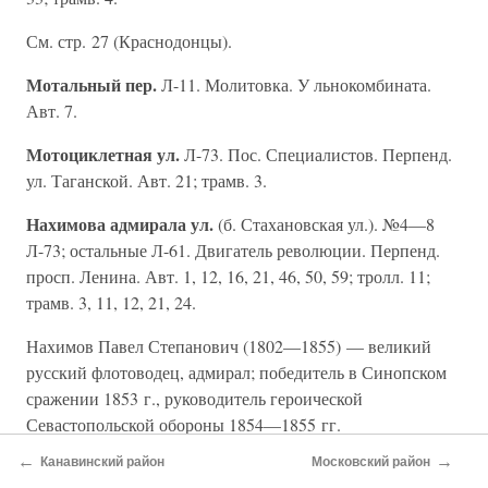
См. стр. 27 (Краснодонцы).
Мотальный пер.
Л-11. Молитовка. У льнокомбината.
Авт. 7.
Мотоциклетная ул.
Л-73. Пос. Специалистов. Перпенд.
ул. Таганской. Авт. 21; трамв. 3.
Нахимова адмирала ул.
(б. Стахановская ул.). №4—8
Л-73; остальные Л-61. Двигатель революции. Перпенд.
просп. Ленина. Авт. 1, 12, 16, 21, 46, 50, 59; тролл. 11;
трамв. 3, 11, 12, 21, 24.
Нахимов Павел Степанович (1802—1855) — великий
русский флотоводец, адмирал; победитель в Синопском
сражении 1853 г., руководитель героической
Севастопольской обороны 1854—1855 гг.
←
→
Канавинский район
Московский район
Национальная ул.
К-10. Пос. Дачный. Авт. 21, 33, 51;