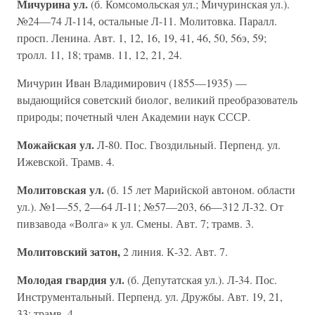
Мичурина ул.
(б. Комсомольская ул.; Мичуринская ул.).
№24—74 Л-114, остальные Л-11. Молитовка. Паралл.
просп. Ленина. Авт. 1, 12, 16, 19, 41, 46, 50, 56э, 59;
тролл. 11, 18; трамв. 11, 12, 21, 24.
Мичурин Иван Владимирович (1855—1935) —
выдающийся советский биолог, великий преобразователь
природы; почетный член Академии наук СССР.
Можайская ул.
Л-80. Пос. Гвоздильный. Перпенд. ул.
Ижевской. Трамв. 4.
Молитовская ул.
(б. 15 лет Марийской автоном. области
ул.). №1—55, 2—64 Л-11; №57—203, 66—312 Л-32. От
пивзавода «Волга» к ул. Смены. Авт. 7; трамв. 3.
Молитовский затон,
2 линия. К-32. Авт. 7.
Молодая гвардия ул.
(б. Депутатская ул.). Л-34. Пос.
Инструментальный. Перпенд. ул. Дружбы. Авт. 19, 21,
33; трамв. 4.