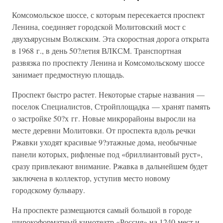
Комсомольское шоссе, с которым пересекается проспект
Ленина, соединяет городской Молитовский мост с
двухъярусным Волжским. Эта скоростная дорога открыта
в 1968 г., в день 50?летия ВЛКСМ. Транспортная
развязка по проспекту Ленина и Комсомольскому шоссе
занимает предмостную площадь.
Проспект быстро растет. Некоторые старые названия —
поселок Специалистов, Стройплощадка — хранят память
о застройке 50?х гг. Новые микрорайоны выросли на
месте деревни Молитовки. От проспекта вдоль речки
Ржавки уходят красивые 9?этажные дома, необычные
панели которых, рифленые под «бриллиантовый руст»,
сразу привлекают внимание. Ржавка в дальнейшем будет
заключена в коллектор, уступив место новому
городскому бульвару.
На проспекте размещаются самый большой в городе
широкоформатный кинотеатр «Россия» на 1240 мест и