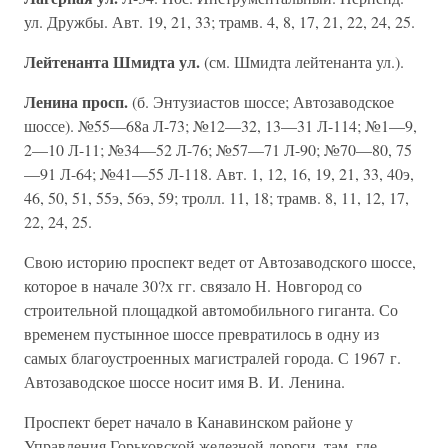
ул. Дружбы. Авт. 19, 21, 33; трамв. 4, 8, 17, 21, 22, 24, 25.
Лейтенанта Шмидта ул.
(см. Шмидта лейтенанта ул.).
Ленина просп.
(б. Энтузиастов шоссе; Автозаводское
шоссе). №55—68а Л-73; №12—32, 13—31 Л-114; №1—9,
2—10 Л-11; №34—52 Л-76; №57—71 Л-90; №70—80, 75
—91 Л-64; №41—55 Л-118. Авт. 1, 12, 16, 19, 21, 33, 40э,
46, 50, 51, 55э, 56э, 59; тролл. 11, 18; трамв. 8, 11, 12, 17,
22, 24, 25.
Свою историю проспект ведет от Автозаводского шоссе,
которое в начале 30?х гг. связало Н. Новгород со
строительной площадкой автомобильного гиганта. Со
временем пустынное шоссе превратилось в одну из
самых благоустроенных магистралей города. С 1967 г.
Автозаводское шоссе носит имя В. И. Ленина.
Проспект берет начало в Канавинском районе у
Управления Горьковской железной дороги, там, где