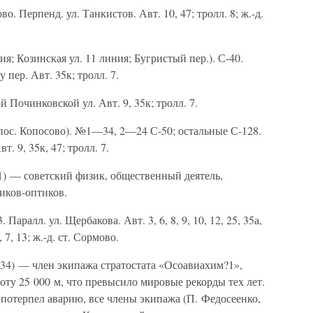
во. Перпенд. ул. Танкистов. Авт. 10, 47; тролл. 8; ж.-д.
ия; Козинская ул. 11 линия; Бугристый пер.). С-40.
пер. Авт. 35к; тролл. 7.
 Починковской ул. Авт. 9, 35к; тролл. 7.
 пос. Копосово). №1—34, 2—24 С-50; остальные С-128.
т. 9, 35к, 47; тролл. 7.
) — советский физик, общественный деятель,
иков-оптиков.
 Паралл. ул. Щербакова. Авт. 3, 6, 8, 9, 10, 12, 25, 35а,
6, 7, 13; ж.-д. ст. Сормово.
4) — член экипажа стратостата «Осоавиахим?1»,
оту 25 000 м, что превысило мировые рекорды тех лет.
потерпел аварию, все члены экипажа (П. Федосеенко,