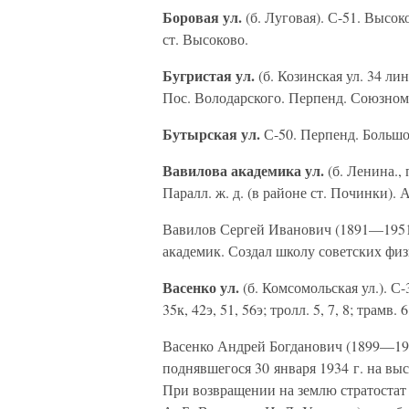
Боровая ул.
(б. Луговая). С-51. Высоко
ст. Высоково.
Бугристая ул.
(б. Козинская ул. 34 лин
Пос. Володарского. Перпенд. Союзному 
Бутырская ул.
С-50. Перпенд. Большой
Вавилова академика ул.
(б. Ленина.,
Паралл. ж. д. (в районе ст. Починки). Ав
Вавилов Сергей Иванович (1891—1951
академик. Создал школу советских физ
Васенко ул.
(б. Комсомольская ул.). С-3.
35к, 42э, 51, 56э; тролл. 5, 7, 8; трамв. 
Васенко Андрей Богданович (1899—193
поднявшегося 30 января 1934 г. на выс
При возвращении на землю стратостат 