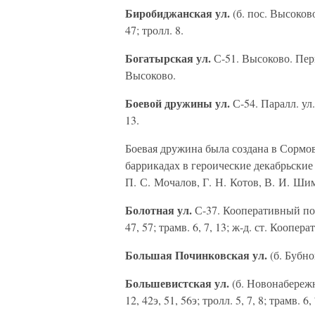
Биробиджанская ул.
(б. пос. Высоково
47; тролл. 8.
Богатырская ул.
С-51. Высоково. Перпе
Высоково.
Боевой дружины ул.
С-54. Паралл. ул.
13.
Боевая дружина была создана в Сормов
баррикадах в героические декабрьски
П. С. Мочалов, Г. Н. Котов, В. И. Ши
Болотная ул.
С-37. Кооперативный пос. 
47, 57; трамв. 6, 7, 13; ж-д. ст. Коопера
Большая Починковская ул.
(б. Бубнов
Большевистская ул.
(б. Новонабережна
12, 42э, 51, 56э; тролл. 5, 7, 8; трамв. 6, 