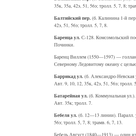
35к, 35а, 42э, 51, 56э; тролл. 5, 7, 8; тра
Балтийский пер.
(б. Калинина 1-й пер.
42э, 51, 56э; тролл. 5, 7, 8.
Баренца ул.
С-128. Комсомольский пос. 
Починки.
Баренц Виллем (1550—1597) — голлан
Северному Ледовитому океану с целью
Баррикад ул.
(б. Александро-Невская у
Авт. 9, 10, 12, 35к, 42э, 51, 56э; тролл. 5
Батарейная ул.
(б. Коммунальная ул.).
Авт. 35к; тролл. 7.
Бебеля ул.
(б. 12—13 линии). Паралл. ул.
56э; тролл. 5, 7, 8; трамв. 6, 7, 13.
Бебель Август (1840—1913) — один из