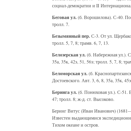
социал-демократии и II Интернациона
Беговая ул.
(б. Ворошилова). С-40. По
тролл. 7.
Безымянный пер.
С-3. От ул. Щербакова
тролл. 5, 7, 8; трамв. 6, 7, 13.
Белозерская ул.
(б. Набережная ул.). С-
35а, 35к, 42э, 51, 56э; тролл. 5, 7, 8; тра
Беломорская ул.
(б. Краснопартизанск
Достоевского. Авт. 3, 6, 8, 35а, 35к, 45э
Беринга ул.
(б. Понюховая ул.). С-51. 
47; тролл. 8; ж-д. ст. Высоково.
Беринг Витус (Иван Иванович) (1681—
Известен выдающимися экспедиционны
Тихом океане и остров.