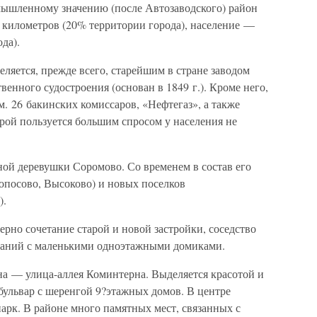
мышленному значению (после Автозаводского) район
 километров (20% территории города), население —
да).
ляется, прежде всего, старейшим в стране заводом
енного судостроения (основан в 1849 г.). Кроме него,
м. 26 бакинских комиссаров, «Нефтегаз», а также
рой пользуется большим спросом у населения не
ой деревушки Соромово. Со временем в состав его
опосово, Высоково) и новых поселков
).
ерно сочетание старой и новой застройки, соседство
зданий с маленькими одноэтажными домиками.
на — улица-аллея Коминтерна. Выделяется красотой и
ульвар с шеренгой 9?этажных домов. В центре
арк. В районе много памятных мест, связанных с