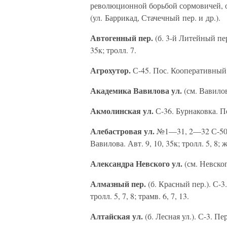
революционной борьбой сормовичей, о
(ул. Баррикад, Стачечный пер. и др.).
Автогенный пер.
(б. 3-й Литейный пер
35к; тролл. 7.
Агрохутор.
С-45. Пос. Кооперативный. 
Академика Вавилова ул.
(см. Вавилов
Акмолинская ул.
С-36. Бурнаковка. Пе
Алебастровая ул.
№1—31, 2—32 С-50; 
Вавилова. Авт. 9, 10, 35к; тролл. 5, 8; 
Александра Невского ул.
(см. Невског
Алмазный пер.
(б. Красный пер.). С-3.
тролл. 5, 7, 8; трамв. 6, 7, 13.
Алтайская ул.
(б. Лесная ул.). С-3. Пе