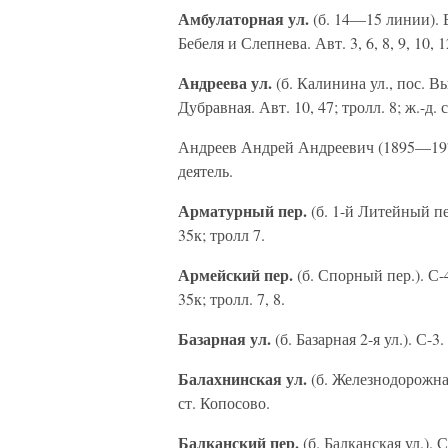
Амбулаторная ул.
(б. 14—15 линии). В
Бебеля и Слепнева. Авт. 3, 6, 8, 9, 10, 12,
Андреева ул.
(б. Калинина ул., пос. В
Дубравная. Авт. 10, 47; тролл. 8; ж.-д. 
Андреев Андрей Андреевич (1895—197
деятель.
Арматурный пер.
(б. 1-й Литейный пе
35к; тролл 7.
Армейский пер.
(б. Спорный пер.). С-
35к; тролл. 7, 8.
Базарная ул.
(б. Базарная 2-я ул.). С-3.
Балахнинская ул.
(б. Железнодорожная 
ст. Копосово.
Балканский пер.
(б. Балканская ул.). С