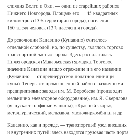
слияния Волги и Оки, — один из старейших районов
Нижнего Новгорода. Площадь его — 45 квадратных
километров (13% территории города), население —
160 тысяч человек (13% населения города).
До революции Канавино (Кунавино) считалось
отдельной слободой, но, по существу, являлось торгово-
транспортной частью города. Здесь располагалась
Нижегородская (Макарьевская) ярмарка. Торговое
значение Канавина нашло отражение и в его названии
(Кунавино — от древнерусской податной единицы —
куны). Теперь это промышленный район с различными
предприятиями: заводы им. М. Воробьева (производит
мельнично-элеваторное оборудование), им. Я. Свердлова
(выпускает торфяные машины), «Красный якорь»,
металлургический, мельзавод, масложиркомбинат и др.
Канавино, как и прежде, — транспортный узел внешних
и внутренних путей: здесь находятся грузовая часть порта