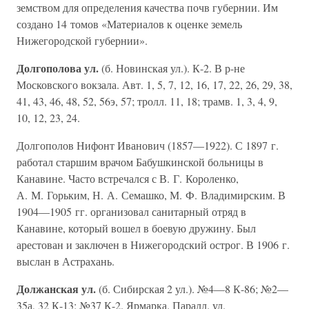
земством для определения качества почв губернии. Им
создано 14 томов «Материалов к оценке земель
Нижегородской губернии».
Долгополова ул.
(б. Новинская ул.). К-2. В р-не
Московского вокзала. Авт. 1, 5, 7, 12, 16, 17, 22, 26, 29, 38,
41, 43, 46, 48, 52, 56э, 57; тролл. 11, 18; трамв. 1, 3, 4, 9,
10, 12, 23, 24.
Долгополов Нифонт Иванович (1857—1922). С 1897 г.
работал старшим врачом Бабушкинской больницы в
Канавине. Часто встречался с В. Г. Короленко,
А. М. Горьким, Н. А. Семашко, М. Ф. Владимирским. В
1904—1905 гг. организовал санитарный отряд в
Канавине, который вошел в боевую дружину. Был
арестован и заключен в Нижегородский острог. В 1906 г.
выслан в Астрахань.
Должанская ул.
(б. Сибирская 2 ул.). №4—8 К-86; №2—
35а, 32 К-13; №37 К-2. Ярмарка. Паралл. ул.