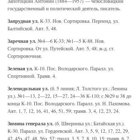
Запотоцкий Антонин (1884—1957) — чехословацкий
государственный и политический деятель, писатель.
Запрудная ул.
К-33. Нов. Сортировка. Перпенд. ул.
Балтийской. Авт. 5, 48.
Заречная ул.
№4—6 К-33; №1—5 К-88. Нов.
Сортировка. От ул. Путейской. Авт. 5, 48; ж-д. ст.
Сортировочная.
Зеленая ул.
К-10. Пос. Володарского. Паралл. ул.
Спортивной. Трамв. 4.
Зеленодольная ул.
(б. 5 линия; Л. Толстого ул.; Ленина
ул.). №1—13, 2—22, 15—27, 24—36 К-110; с №29 и 38 до
конца К-10. Пос. Володарского. Паралл. ул. Н. Пахомова.
Авт. 1, 7, 12, 16, 41, 46, 51, 59; трамв. 3, 4, 12, 23, 24.
Зимина генерала ул.
(б. Шверника ул.; Батайская ул.).
К-30. Паралл. ул. Гордеевской. Авт. 3, 5, 9, 12, 17, 22, 29,
42, 45э, 47, 48, 56э, 57; тролл. 3, 5, 7, 8, 10, 15; трамв. 6, 7.