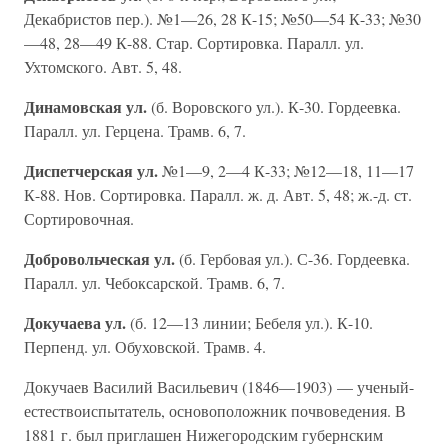
Декабристов пер.). №1—26, 28 К-15; №50—54 К-33; №30
—48, 28—49 К-88. Стар. Сортировка. Паралл. ул.
Ухтомского. Авт. 5, 48.
Динамовская ул.
(б. Воровского ул.). К-30. Гордеевка.
Паралл. ул. Герцена. Трамв. 6, 7.
Диспетчерская ул.
№1—9, 2—4 К-33; №12—18, 11—17
К-88. Нов. Сортировка. Паралл. ж. д. Авт. 5, 48; ж.-д. ст.
Сортировочная.
Добровольческая ул.
(б. Гербовая ул.). С-36. Гордеевка.
Паралл. ул. Чебоксарской. Трамв. 6, 7.
Докучаева ул.
(б. 12—13 линии; Бебеля ул.). К-10.
Перпенд. ул. Обуховской. Трамв. 4.
Докучаев Василий Васильевич (1846—1903) — ученый-
естествоиспытатель, основоположник почвоведения. В
1881 г. был приглашен Нижегородским губернским