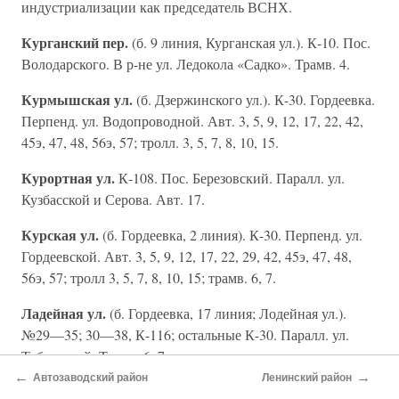
индустриализации как председатель ВСНХ.
Курганский пер.
(б. 9 линия, Курганская ул.). К-10. Пос.
Володарского. В р-не ул. Ледокола «Садко». Трамв. 4.
Курмышская ул.
(б. Дзержинского ул.). К-30. Гордеевка.
Перпенд. ул. Водопроводной. Авт. 3, 5, 9, 12, 17, 22, 42,
45э, 47, 48, 56э, 57; тролл. 3, 5, 7, 8, 10, 15.
Курортная ул.
К-108. Пос. Березовский. Паралл. ул.
Кузбасской и Серова. Авт. 17.
Курская ул.
(б. Гордеевка, 2 линия). К-30. Перпенд. ул.
Гордеевской. Авт. 3, 5, 9, 12, 17, 22, 29, 42, 45э, 47, 48,
56э, 57; тролл 3, 5, 7, 8, 10, 15; трамв. 6, 7.
Ладейная ул.
(б. Гордеевка, 17 линия; Лодейная ул.).
№29—35; 30—38, К-116; остальные К-30. Паралл. ул.
Тобольской. Трамв. 6, 7.
←
→
Автозаводский район
Ленинский район
Лазо ул.
К-88. Стар. Сортировка. Паралл. ул. Ухтомского,