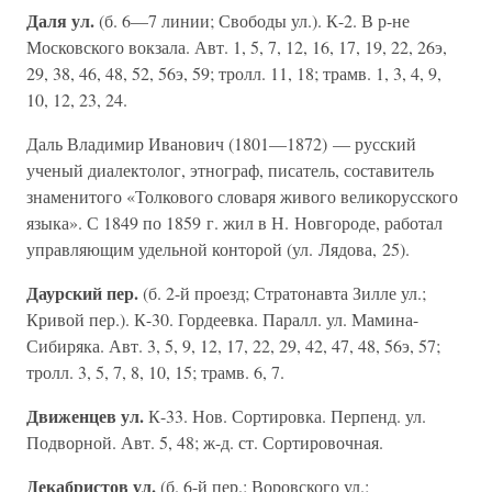
Даля ул.
(б. 6—7 линии; Свободы ул.). К-2. В р-не
Московского вокзала. Авт. 1, 5, 7, 12, 16, 17, 19, 22, 26э,
29, 38, 46, 48, 52, 56э, 59; тролл. 11, 18; трамв. 1, 3, 4, 9,
10, 12, 23, 24.
Даль Владимир Иванович (1801—1872) — русский
ученый диалектолог, этнограф, писатель, составитель
знаменитого «Толкового словаря живого великорусского
языка». С 1849 по 1859 г. жил в Н. Новгороде, работал
управляющим удельной конторой (ул. Лядова, 25).
Даурский пер.
(б. 2-й проезд; Стратонавта Зилле ул.;
Кривой пер.). К-30. Гордеевка. Паралл. ул. Мамина-
Сибиряка. Авт. 3, 5, 9, 12, 17, 22, 29, 42, 47, 48, 56э, 57;
тролл. 3, 5, 7, 8, 10, 15; трамв. 6, 7.
Движенцев ул.
К-33. Нов. Сортировка. Перпенд. ул.
Подворной. Авт. 5, 48; ж-д. ст. Сортировочная.
Декабристов ул.
(б. 6-й пер.; Воровского ул.;