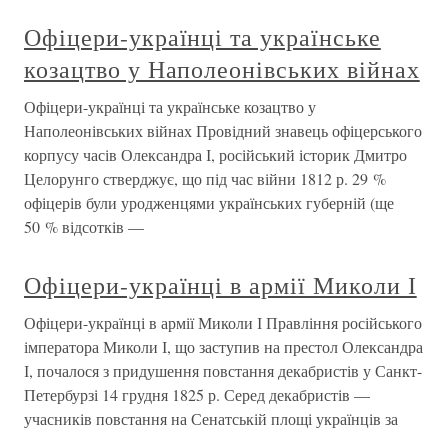
Офіцери-українці та українське
козацтво у Наполеонівських війнах
Офіцери-українці та українське козацтво у
Наполеонівських війнах Провідний знавець офіцерського
корпусу часів Олександра І, російський історик Дмитро
Целорунго стверджує, що під час війни 1812 р. 29 %
офіцерів були уродженцями українських губерній (ще
50 % відсотків —
Офіцери-українці в армії Миколи І
Офіцери-українці в армії Миколи І Правління російського
імператора Миколи І, що заступив на престол Олександра
І, почалося з придушення повстання декабристів у Санкт-
Петербурзі 14 грудня 1825 р. Серед декабристів —
учасників повстання на Сенатській площі українців за