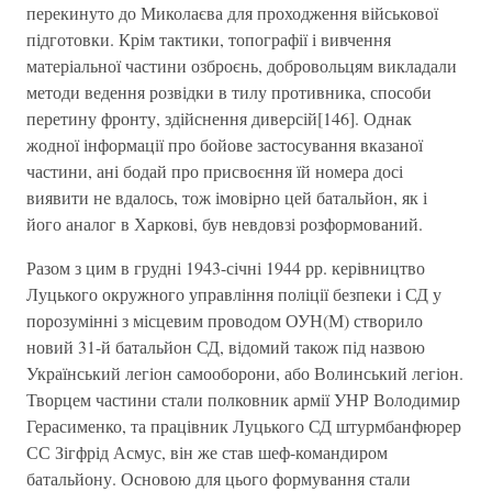
перекинуто до Миколаєва для проходження військової
підготовки. Крім тактики, топографії і вивчення
матеріальної частини озброєнь, добровольцям викладали
методи ведення розвідки в тилу противника, способи
перетину фронту, здійснення диверсій[146]. Однак
жодної інформації про бойове застосування вказаної
частини, ані бодай про присвоєння їй номера досі
виявити не вдалось, тож імовірно цей батальйон, як і
його аналог в Харкові, був невдовзі розформований.
Разом з цим в грудні 1943-січні 1944 рр. керівництво
Луцького окружного управління поліції безпеки і СД у
порозумінні з місцевим проводом ОУН(М) створило
новий 31-й батальйон СД, відомий також під назвою
Український легіон самооборони, або Волинський легіон.
Творцем частини стали полковник армії УНР Володимир
Герасименко, та працівник Луцького СД штурмбанфюрер
СС Зігфрід Асмус, він же став шеф-командиром
батальйону. Основою для цього формування стали