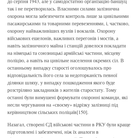
до серпня 1943, але у самодостатню організацію баншуц
так і не перетворилась. Власними силами залізнична
охорона могла забезпечити контроль лише за цивільними
пасажирськими та товарними перевезеннями, і, частково,
охорону найважливіших вузлів і вокзалів. Охорону
військових ешелонів, важливих перегонів і мостів, а
навіть залізничного майна і станцій довелося покладати
на німецькі та союзницькі армійські частини, місцеву
поліцію, а навіть на цивільне населення окремих сіл. В
останньому випадку старості оголошувалось про
відповідальність його села за недоторканість певної
ділянки шляху, у випадку пошкодження якого буде
розстріляно закладників з жителів старостату. Тому
останні були вимушені формувати охоронні команди, які
несли чергування на «своєму» відрізку залізниці під
керівництвом сільських поліцаїв[150].
Назагал, створені СД військові частини в РКУ були краще
підготовлені і забезпечені, ніж їх аналоги в