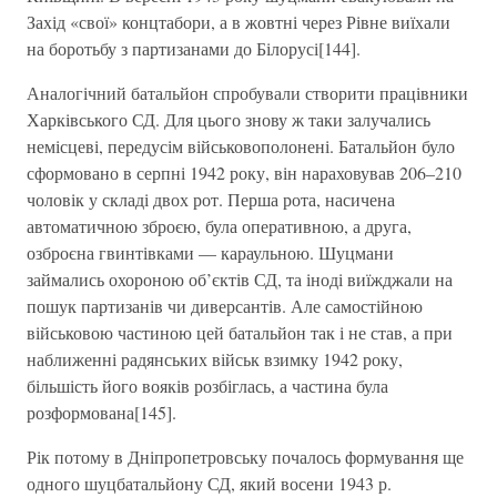
Захід «свої» концтабори, а в жовтні через Рівне виїхали
на боротьбу з партизанами до Білорусі[144].
Аналогічний батальйон спробували створити працівники
Харківського СД. Для цього знову ж таки залучались
немісцеві, передусім військовополонені. Батальйон було
сформовано в серпні 1942 року, він нараховував 206–210
чоловік у складі двох рот. Перша рота, насичена
автоматичною зброєю, була оперативною, а друга,
озброєна гвинтівками — караульною. Шуцмани
займались охороною об’єктів СД, та іноді виїжджали на
пошук партизанів чи диверсантів. Але самостійною
військовою частиною цей батальйон так і не став, а при
наближенні радянських військ взимку 1942 року,
більшість його вояків розбіглась, а частина була
розформована[145].
Рік потому в Дніпропетровську почалось формування ще
одного шуцбатальйону СД, який восени 1943 р.