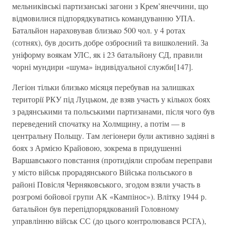
мельниківські партизанські загони з Крем’янеччини, що
відмовилися підпорядкуватись командуванню УПА.
Батальйон нараховував близько 500 чол. у 4 ротах
(сотнях), був досить добре озброєний та вишколений. За
уніформу воякам УЛС, як і 23 батальйону СД, правили
чорні мундири «шума» індивідуальної служби[147].
Легіон тільки близько місяця перебував на залишках
території РКУ під Луцьком, де взяв участь у кількох боях
з радянськими та польськими партизанами, після чого був
переведений спочатку на Холмщину, а потім — в
центральну Польщу. Там легіонери були активно задіяні в
боях з Армією Крайовою, зокрема в придушенні
Варшавського повстання (протидіяли спробам переправи
у місто військ прорадянського Війська польського в
районі Повісля Черняковського, згодом взяли участь в
розгромі бойової групи АК «Кампінос»). Влітку 1944 р.
батальйон був перепідпорядкований Головному
управлінню військ СС (до цього контролювався РСГА),