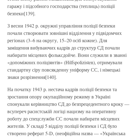
гаражу і підсобного господарства (теплиць) поліції
безпеки[139].
З весни 1942 р. окружні управління поліції безпеки
почали створювати зовнішні відділення у підвідомчих
регіонах (3–6 на округу, 15–20 осіб кожне). Для
заміщення вибуваючих кадрів до структур СД почали
набирати місцевих фольксдойче. Вони служили в званні
«допоміжних поліціянтів» (Hilfspolizisten), отримували
стандартну сіру повсякденну уніформу СС, і німецькі
знаки розрізнення[140].
На початку 1943 р. нестача кадрів поліції безпеки та
зростання опору окупаційному режиму в Україні
спонукали керівництво СД до безпрецедентного кроку —
всупереч расистській логіці нацизму на оперативну
роботу до спецслужби СС почали набирати місцевих
жителів. У складі 5 відділу поліції безпеки і СД було
створено реферат 5-D, (неофіційна назва — «Українська