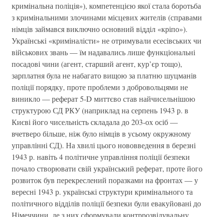
кримінальна поліція»), компетенцією якої стала боротьба
з кримінальними злочинами місцевих жителів (справами
німців займався виключно основний відділ «кріпо»).
Українські «криміналісти» не отримували есесівських чи
військових звань — їм надавались лише функціональні
посадові чини (агент, старший агент, кур’єр тощо),
зарплатня була не набагато вищою за платню шуцманів
поліції порядку, проте проблеми з добровольцями не
виникло — реферат 5-D миттєво став найчисельнішою
структурою СД РКУ (наприклад на серпень 1943 р. в
Києві його чисельність складала до 203-ох осіб —
вчетверо більше, ніж було німців в усьому окружному
управлінні СД). На хвилі цього нововведення в березні
1943 р. навіть 4 політичне управління поліції безпеки
почало створювати свій український реферат, проте його
розвиток був перекреслений поразками на фронтах — у
вересні 1943 р. українські структури кримінального та
політичного відділів поліції безпеки були евакуйовані до
Німеччини, де з них сформували контррозвідувальну