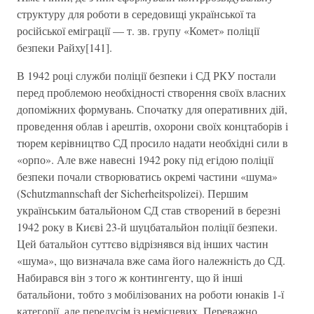
структуру для роботи в середовищі української та
російської еміграції — т. зв. групу «Комет» поліції
безпеки Райху[141].
В 1942 році служби поліції безпеки і СД РКУ постали
перед проблемою необхідності створення своїх власних
допоміжних формувань. Спочатку для оперативних дій,
проведення облав і арештів, охорони своїх концтаборів і
тюрем керівництво СД просило надати необхідні сили в
«орпо». Але вже навесні 1942 року під егідою поліції
безпеки почали створюватись окремі частини «шума»
(Schutzmannschaft der Sicherheitspolizei). Першим
українським батальйоном СД став створений в березні
1942 року в Києві 23-й шуцбатальйон поліції безпеки.
Цей батальйон суттєво відрізнявся від інших частин
«шума», що визначала вже сама його належність до СД.
Набирався він з того ж контингенту, що й інші
батальйони, тобто з мобілізованих на роботи юнаків 1-ї
категорії, але передусім із немісцевих. Переважно