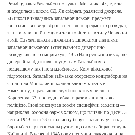
Розміщувався батальйон по вулиці Мельника 48, тут же
знаходилася і школа СД. Як свідчать радянські джерела,
«В школі викладались загальновійськові предмети,
вивчались всі види зброї і спеціальні предмети з розвідки,
як на окупованій німцями території, так і в тилу Червоної
армії. Слухачі школи виходили з широкими знаннями
загальновійськового і спеціального диверсійно-
розвідувального напрямку»[143]. (Наперед зазначимо, що
диверсійна підготовка шуцманам батальйону в
подальшому так і не знадобилась). Крім військової
підготовки, батальйон займався охороною концтаборів на
Сирці і на Мишоловці, конвоюванням в’язнів в
Німеччину, караульною службою, в тому числі і на
Короленка, 33, проводив облави разом з німецькою
поліцією. Іноді виконував зовсім специфічні завдання —
наприклад, охорона барж з хлібом, що пливли по Десні. З
весни 1943 роти 23 батальйону беруть активну участь у
боротьбі з партизанським рухом, що саме набирав силу на
Київщині. В вересні 1943 року шуцмани евакуювали на