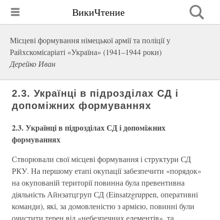
ВикиЧтение
Місцеві формування німецької армії та поліції у
Райхскомісаріаті «Україна» (1941–1944 роки)
Дерейко Иван
2.3. Українці в підрозділах СД і
допоміжних формуваннях
2.3. Українці в підрозділах СД і допоміжних
формуваннях
Створювали свої місцеві формування і структури СД
РКУ. На першому етапі окупації забезпечити «порядок»
на окупованій території повинна була превентивна
діяльність Айнзатцгруп СД (Einsatzgruppen, оперативні
команди), які, за домовленістю з армією, повинні були
очистити терен від «небезпечних елементів», та