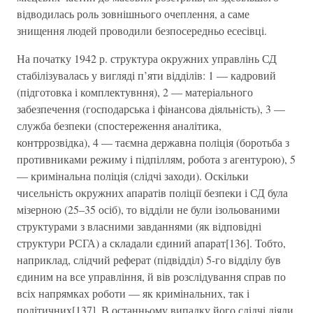
відводилась роль зовнішнього очеплення, а саме
знищення людей проводили безпосередньо есесівці.
На початку 1942 р. структура окружних управлінь СД
стабілізувалась у вигляді п’яти відділів: 1 — кадровий
(підготовка і комплектувння), 2 — матеріального
забезпечення (господарська і фінансова діяльність), 3 —
служба безпеки (спостереження аналітика,
контррозвідка), 4 — таємна державна поліція (боротьба з
противниками режиму і підпіллям, робота з агентурою), 5
— кримінальна поліція (слідчі заходи). Оскільки
чисельність окружних апаратів поліції безпеки і СД була
мізерною (25–35 осіб), то відділи не були ізольованими
структурами з власними завданнями (як відповідні
структури РСГА) а складали єдиний апарат[136]. Тобто,
наприклад, слідчий реферат (підвідділ) 5-го відділу був
єдиним на все управління, й вів розслідування справ по
всіх напрямках роботи — як кримінальних, так і
політичних[137]. В останньому випадку його слідчі діяли