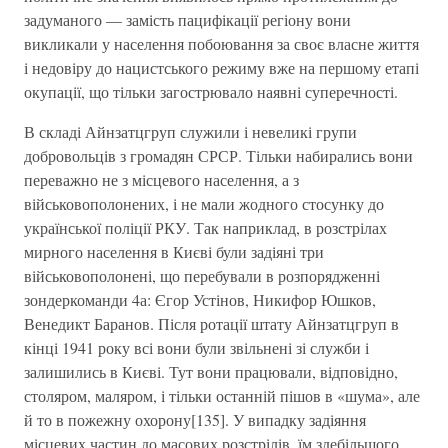
задуманого — замість пацифікації регіону вони
викликали у населення побоювання за своє власне життя
і недовіру до нацистського режиму вже на першому етапі
окупації, що тільки загострювало наявні суперечності.
В складі Айнзатцгруп служили і невеликі групи
добровольців з громадян СРСР. Тільки набирались вони
переважно не з місцевого населення, а з
військовополонених, і не мали жодного стосунку до
української поліції РКУ. Так наприклад, в розстрілах
мирного населення в Києві були задіяні три
військовополонені, що перебували в розпорядженні
зондеркоманди 4а: Єгор Устінов, Никифор Юшков,
Венедикт Баранов. Після ротації штату Айнзатцгруп в
кінці 1941 року всі вони були звільнені зі служби і
залишились в Києві. Тут вони працювали, відповідно,
столяром, маляром, і тільки останній пішов в «шума», але
й то в пожежну охорону[135]. У випадку задіяння
місцевих частин до масових розстрілів, їм здебільшого