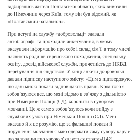
відбирались жителі Полтавської області, яких вивозили
до Німеччини через Київ, тому він був відомий, як
«Полтавський батальйон».
При вступі на службу «добровольці» здавали
автобіографії та проходили анкетування, в якому
вказували інформацію про себе і склад сім’ї, в тому числі
наявність родичів єврейського походження, спеціальну
освіту, досвід військової служби, причетність до НКВД,
перебування під слідством. У кінці анкети добровольці
давали підписку наступного змісту: «Цим я підтверджую,
що дані мною покази відповідають правді. Крім того я
зобов’язуюся все, що мені відомо в зв’язку з діяльністю
при Німецькій Поліції (СД), хоронити в суворому
мовчанні. Це ж саме я зобов’язуюсь коли вийду з
службових умов при Німецькій Поліції (СД). Мені
вказано й я це розумію, що за фальшиві покази й
порушення мовчання я маю одержати саму сувору кару й
що за зрадництво карою з’являється страта»[142].