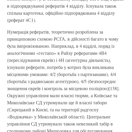
в підпорядкуванні рефератів 4 відділу. Існувала також
спільна картотека, офіційно підпорядкована 4 відділу
(реферат 4С1).
Нумерація рефератів, теоретично розроблена за
принциповою схемою РСГА, в дійсності багато в чому
була імпровізованою. Наприклад, в 4 відділі, поряд із
аналогічними «гестапо» в Райху рефератами 4В4
(переслідування євреїв) і 4Н (агентурна діяльність),
існували реферати, потреба у котрих була викликана
місцевими умовами: 4/2 (боротьба з партизанами), 4/4
(боротьба з радянською агентурою), 4/5 (безпосереднє
знищення євреїв і контроль за місцевою поліцією)[138].
Окружні управління мали власні тюрми, а Київське та
Миколаївське СД утримували ще й власні табори
(Сирецький в Києві, та на території радгоспу
«Водокачка» у Миколаївській області). Центральне
управління СД утримувало також невеликий табір в
столичному районі Мишоловка для обслуговування