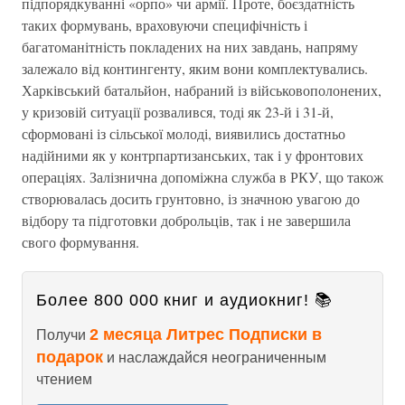
підпорядкуванні «орпо» чи армії. Проте, боєздатність
таких формувань, враховуючи специфічність і
багатоманітність покладених на них завдань, напряму
залежало від контингенту, яким вони комплектувались.
Харківський батальйон, набраний із військовополонених,
у кризовій ситуації розвалився, тоді як 23-й і 31-й,
сформовані із сільської молоді, виявились достатньо
надійними як у контрпартизанських, так і у фронтових
операціях. Залізнична допоміжна служба в РКУ, що також
створювалась досить грунтовно, із значною увагою до
відбору та підготовки доброльців, так і не завершила
свого формування.
Более 800 000 книг и аудиокниг! 📚
2 месяца Литрес Подписки в
Получи
подарок
и наслаждайся неограниченным
чтением