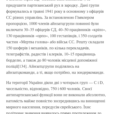
придушити партизанський рух в зародку. Дані групи
формувались в травні 1941 року в основному з офіцерів
СС різних управлінь. За встановленою Гіммлером
пропорцією, 1000 членів айнзатцгрупи повинні були
включати 30–35 офіцерів СД, 40–50 працівників «кріпо»,
130 працівників «орпо», 100 гестапівців, і 350 солдатів
частин «Мертва голова» або військ СС. Решту складали
150 шоферів і механіків, по кілька перекладачів,
телеграфістів, радистів і клерків, 10–15 працівниць
борделю, а також до 80 чоловік місцевої допоміжної
поліції[134]. Айнзатцгрупи поділялись на
айнзатцкоманди, а ті, якщо потрібно, на зондеркоманди.
На території України діяли дві з чотирьох груп — С і D,
чисельністю, відповідно, 750 і 600 чоловік. Своєї
антипартизанської функції вони не виконали абсолютно,
натомість майже повністю зосередившись на винищенні
мирного населення, передусім єврейського. Їхнє
політичне значення виявилось прямо протилежним до