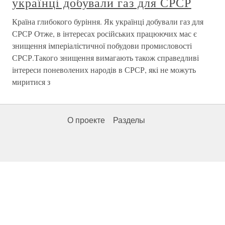
українці добували газ для СРСР
Країна глибокого буріння. Як українці добували газ для
СРСР Отже, в інтересах російських працюючих мас є
знищення імперіалістичної побудови промисловості
СРСР.Такого знищення вимагають також справедливі
інтереси поневолених народів в СРСР, які не можуть
миритися з
О проекте
Разделы