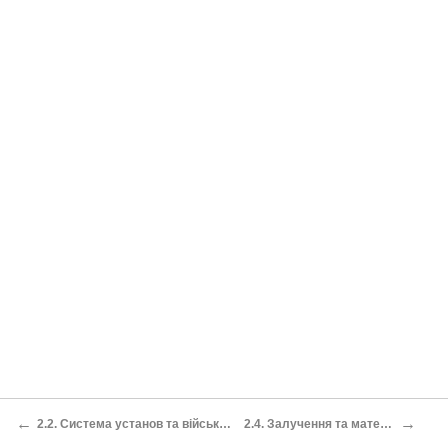
←
→
2.2. Система установ та військових частин місцевої поліції в РКУ (Schutzmannschaft der Ordnungspolizei)
2.4. Залучення та матеріальна стимуляція службовців поліційного апарату РКУ