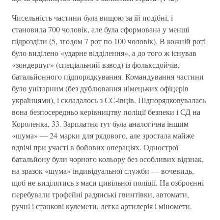
Чисельність частини була вищою за їй подібні, і
становила 700 чоловік, але була сформована у менші
підрозділи (5, згодом 7 рот по 100 чоловік). В кожній роті
було виділено «ударне відділення», а до того ж існував
«зондерцуг» (спеціальний взвод) із фольксдойчів,
батальйонного підпорядкування. Командування частини
було унітарним (без дублювання німецьких офіцерів
українцями), і складалось з СС-івців. Підпорядковувалась
вона безпосередньо керівництву поліції безпеки і СД на
Короленка, 33. Зарплатня тут була аналогічна іншим
«шума» — 24 марки для рядового, але зростала майже
вдвічі при участі в бойових операціях. Однострої
батальйону були чорного кольору без особливих відзнак,
на зразок «шума» індивідуальної служби — вочевидь,
щоб не виділятись з маси цивільної поліції. На озброєнні
перебували трофейні радянські гвинтівки, автомати,
ручні і станкові кулемети, легка артилерія і міномети.