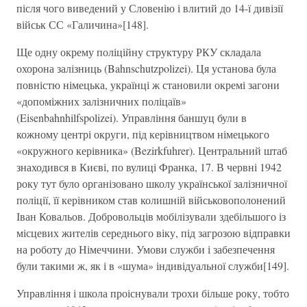
після чого виведений у Словенію і влитий до 14-ї дивізії
військ СС «Галичина»[148].
Ще одну окрему поліційну структуру РКУ складала
охорона залізниць (Bahnschutzpolizei). Ця установа була
повністю німецька, українці ж становили окремі загони
«допоміжних залізничних поліцаїв»
(Eisenbahnhilfspolizei). Управління баншуц були в
кожному центрі округи, під керівництвом німецького
«окружного керівника» (Bezirkfuhrer). Центральний штаб
знаходився в Києві, по вулиці Франка, 17. В червні 1942
року тут було організовано школу української залізничної
поліції, її керівником став колишній військовополонений
Іван Ковальов. Добровольців мобілізували здебільшого із
місцевих жителів середнього віку, під загрозою відправки
на роботу до Німеччини. Умови служби і забезпечення
були такими ж, як і в «шума» індивідуальної служби[149].
Управління і школа проіснували трохи більше року, тобто