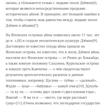
океана, а сближаются только с людьми эпохи Дзёмон[6],
которые являются непосредственными предками
исторических айнов. В принципе, нет большой ошибки в
том, чтобы ставить знак равенства между людьми эпохи
Дзёмон и айнами[7].
На Японских островах айны появились около 13 тыс. лет
до н. э.[8] и создали неолитическую культуру Дзёмон[9].
Достоверно не известно откуда айны пришли на
Японские острова, но известно, что в эпоху Дзёмон айны
населяли все Японские острова — от Рюкю до Хоккайдо,
а также южную половину Сахалина, Курильские острова
и южную треть Камчатки — о чём свидетельствуют
результаты археологических раскопок и данные
топонимики, например: Цусима — туйма — «далекий»,
Фудзи — хуци — «бабушка» — камуй очага[10], Цукуба
— ту ку па — «голова двух луков»/«двухлуковая гора»,
Яматай — Я ма та и — «место, где море рассекает
сушу»[11] (Очень возможно, что легендарное государство