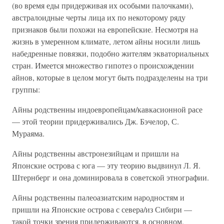
(во время еды придерживая их особыми палочками),
австралоидные черты лица их по некоторому ряду
признаков были похожи на европейские. Несмотря на
жизнь в умеренном климате, летом айны носили лишь
набедренные повязки, подобно жителям экваториальных
стран. Имеется множество гипотез о происхождении
айнов, которые в целом могут быть подразделены на три
группы:
Айны родственны индоевропейцам/кавкасионной расе
— этой теории придерживались Дж. Бэчелор, С.
Мураяма.
Айны родственны австронезийцам и пришли на
Японские острова с юга — эту теорию выдвинул Л. Я.
Штернберг и она доминировала в советской этнографии.
Айны родственны палеоазиатским народностям и
пришли на Японские острова с севера/из Сибири —
такой точки зрения придерживаются, в основном,