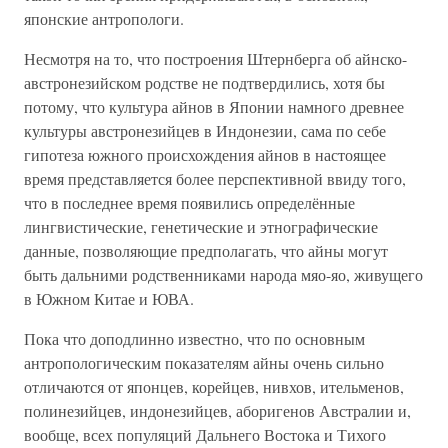
японские антропологи.
Несмотря на то, что построения Штернберга об айнско-
австронезийском родстве не подтвердились, хотя бы
потому, что культура айнов в Японии намного древнее
культуры австронезийцев в Индонезии, сама по себе
гипотеза южного происхождения айнов в настоящее
время представляется более перспективной ввиду того,
что в последнее время появились определённые
лингвистические, генетические и этнографические
данные, позволяющие предполагать, что айны могут
быть дальними родственниками народа мяо-яо, живущего
в Южном Китае и ЮВА.
Пока что доподлинно известно, что по основным
антропологическим показателям айны очень сильно
отличаются от японцев, корейцев, нивхов, ительменов,
полинезийцев, индонезийцев, аборигенов Австралии и,
вообще, всех популяций Дальнего Востока и Тихого