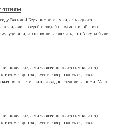
аяниям
году Василий Берх писал: «…я видел у одного
ения идолов, зверей и людей из мамонтовой кости
ьма удивили, и заставили заключить, что Алеуты были
аполнилось звуками торжественного гимна, и под
 к трону. Один за другим совершались издревле
оржественные, и зрители жадно следили за ними. Марк
аполнилось звуками торжественного гимна, и под
 к трону. Один за другим совершались издревле