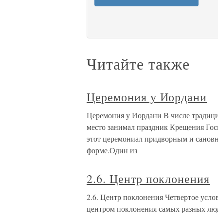
Читайте также
Церемония у Иордани
Церемония у Иордани В числе традиц
место занимал праздник Крещения Госп
этот церемониал придворным и сановн
форме.Один из
2.6. Центр поклонения
2.6. Центр поклонения Четвертое усло
центром поклонения самых разных люде