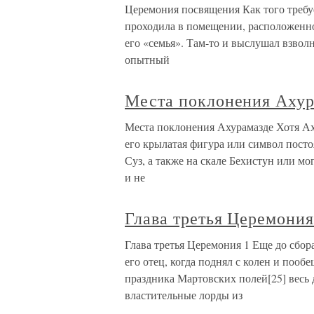
Церемония посвящения Как того требу
проходила в помещении, расположенн
его «семья». Там-то и выслушал взво
опытный
Места поклонения Ахур
Места поклонения Ахурамазде Хотя Аху
его крылатая фигура или символ посто
Суз, а также на скале Бехистун или м
и не
Глава третья Церемони
Глава третья Церемония 1 Еще до сбора
его отец, когда поднял с колен и по
праздника Мартовских полей[25] весь 
властительные лорды из