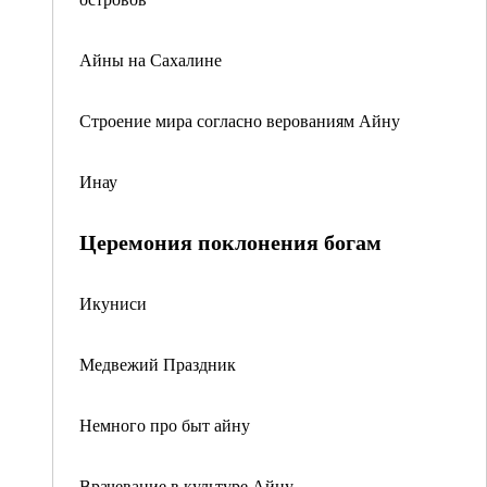
Айны на Сахалине
Строение мира согласно верованиям Айну
Инау
Церемония поклонения богам
Икуниси
Медвежий Праздник
Немного про быт айну
Врачевание в культуре Айну