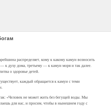
богам
арейшина распределяет, кому к какому камуи возносить
— к духу дома, третьему — к камуи моря и так далее.
итва о здоровье детей.
существует, каждый обращается к камуи с теми
и.
так: «Человек не может жить без бегущей воды. Мы
делаешь для нас, и просим, чтобы в нынешнем году с