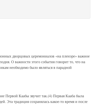
ионных дворцовых церемониалов «на пленэре» важное
одня. О важности этого события говорит то, что на
икам необходимо было являться в парадной
вие Первой Каабы звучит так.(4) Первая Кааба была
й. Эта традиция сохранялась какое-то время и после