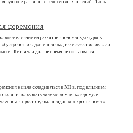
и верующие различных религиозных течений. Лишь
ая церемония
ольшое влияние на развитие японской культуры в
, обустройство садов и прикладное искусство, оказала
ный из Китая чай долгое время не пользовался
емония начала складываться в XII в. под влиянием
и стали использовать чайный домик, которому, в
млением к простоте, был придан вид крестьянского