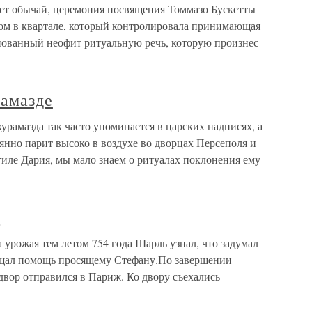
ет обычай, церемония посвящения Томмазо Бускетты
ом в квартале, который контролировала принимающая
лнованный неофит ритуальную речь, которую произнес
амазде
рамазда так часто упоминается в царских надписях, а
янно парит высоко в воздухе во дворцах Персеполя и
огиле Дария, мы мало знаем о ритуалах поклонения ему
я
 урожая тем летом 754 года Шарль узнал, что задумал
обещал помощь просящему Стефану.По завершении
двор отправился в Париж. Ко двору съехались