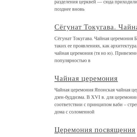
разделения церквей — сюда приходил
позднее вновь
Сёгунат Токугава. Чайн
Сёгунат Токугава. Чайная церемония Б
таких ее проявлениях, как архитектура
чайная церемония (тя но ю). Привезен
популярностью в
Чайная церемония
Чайная церемония Японская чайная цер
дзен-буддизма. В XVI в. для церемони
соответствии с принципом ваби – стре
дома с соломенной
Церемония посвящения