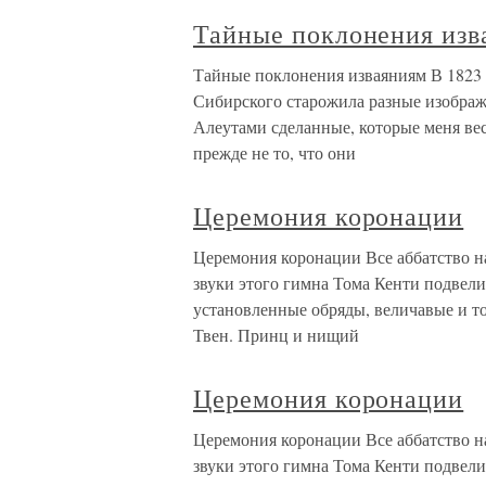
Тайные поклонения изв
Тайные поклонения изваяниям В 1823 
Сибирского старожила разные изображ
Алеутами сделанные, которые меня вес
прежде не то, что они
Церемония коронации
Церемония коронации Все аббатство н
звуки этого гимна Тома Кенти подвели
установленные обряды, величавые и т
Твен. Принц и нищий
Церемония коронации
Церемония коронации Все аббатство н
звуки этого гимна Тома Кенти подвели