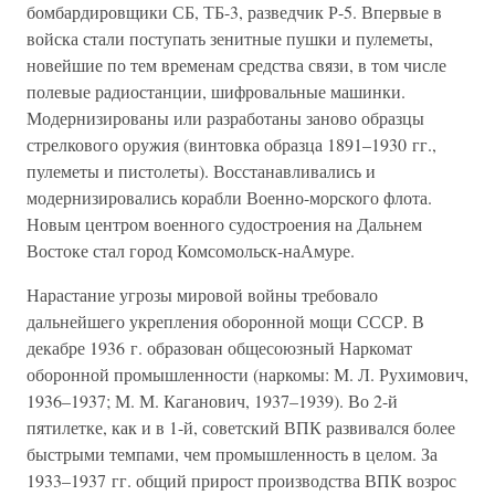
бомбардировщики СБ, ТБ-3, разведчик Р-5. Впервые в
войска стали поступать зенитные пушки и пулеметы,
новейшие по тем временам средства связи, в том числе
полевые радиостанции, шифровальные машинки.
Модернизированы или разработаны заново образцы
стрелкового оружия (винтовка образца 1891–1930 гг.,
пулеметы и пистолеты). Восстанавливались и
модернизировались корабли Военно-морского флота.
Новым центром военного судостроения на Дальнем
Востоке стал город Комсомольск-наАмуре.
Нарастание угрозы мировой войны требовало
дальнейшего укрепления оборонной мощи СССР. В
декабре 1936 г. образован общесоюзный Наркомат
оборонной промышленности (наркомы: М. Л. Рухимович,
1936–1937; М. М. Каганович, 1937–1939). Во 2-й
пятилетке, как и в 1-й, советский ВПК развивался более
быстрыми темпами, чем промышленность в целом. За
1933–1937 гг. общий прирост производства ВПК возрос