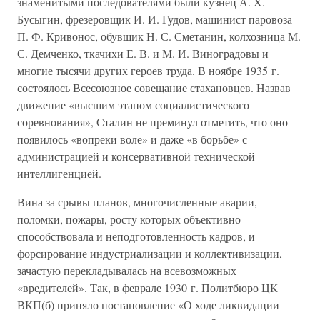
знаменитыми последователями были кузнец А. X.
Бусыгин, фрезеровщик И. И. Гудов, машинист паровоза
П. Ф. Кривонос, обувщик Н. С. Сметанин, колхозница М.
С. Демченко, ткачихи Е. В. и М. И. Виноградовы и
многие тысячи других героев труда. В ноябре 1935 г.
состоялось Всесоюзное совещание стахановцев. Назвав
движение «высшим этапом социалистического
соревнования», Сталин не преминул отметить, что оно
появилось «вопреки воле» и даже «в борьбе» с
администрацией и консервативной технической
интеллигенцией.
Вина за срывы планов, многочисленные аварии,
поломки, пожары, росту которых объективно
способствовала и неподготовленность кадров, и
форсирование индустриализации и коллективизации,
зачастую перекладывалась на всевозможных
«вредителей». Так, в феврале 1930 г. Политбюро ЦК
ВКП(б) приняло постановление «О ходе ликвидации