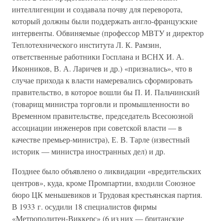
интеллигенции и создавала почву для переворота,
который должны были поддержать англо-французские
интервенты. Обвиняемые (профессор МВТУ и директор
Теплотехнического института Л. К. Рамзин,
ответственные работники Госплана и ВСНХ И. А.
Иконников, В. А. Ларичев и др.) «признались», что в
случае прихода к власти намеревались сформировать
правительство, в которое вошли бы П. И. Пальчинский
(товарищ министра торговли и промышленности во
Временном правительстве, председатель Всесоюзной
ассоциации инженеров при советской власти — в
качестве премьер-министра), Е. В. Тарле (известный
историк — министра иностранных дел) и др.
Позднее было объявлено о ликвидации «вредительских
центров», куда, кроме Промпартии, входили Союзное
бюро ЦК меньшевиков и Трудовая крестьянская партия.
В 1933 г. осудили 18 специалистов фирмы
«Метрополитен-Виккерс» (6 из них — британские