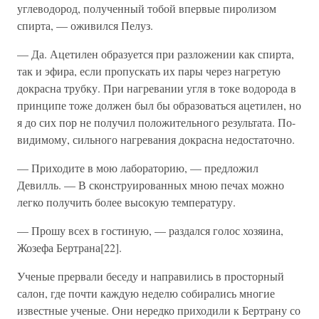
углеводород, полученный тобой впервые пиролизом
спирта, — оживился Пелуз.
— Да. Ацетилен образуется при разложении как спирта,
так и эфира, если пропускать их пары через нагретую
докрасна трубку. При нагревании угля в токе водорода в
принципе тоже должен был бы образоваться ацетилен, но
я до сих пор не получил положительного результата. По-
видимому, сильного нагревания докрасна недостаточно.
— Приходите в мою лабораторию, — предложил
Девилль. — В сконструированных мною печах можно
легко получить более высокую температуру.
— Прошу всех в гостиную, — раздался голос хозяина,
Жозефа Бертрана[22].
Ученые прервали беседу и направились в просторный
салон, где почти каждую неделю собирались многие
известные ученые. Они нередко приходили к Бертрану со