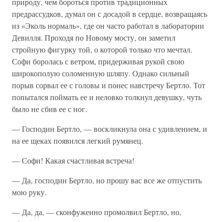
природу, чем бороться против традиционных
предрассудков, думал он с досадой в сердце, возвращаясь
из «Эколь нормаль», где он часто работал в лаборатории
Девилля. Проходя по Новому мосту, он заметил
стройную фигурку той, о которой только что мечтал.
Софи боролась с ветром, придерживая рукой свою
широкополую соломенную шляпу. Однако сильный
порыв сорвал ее с головы и понес навстречу Бертло. Тот
попытался поймать ее и неловко толкнул девушку, чуть
было не сбив ее с ног.
— Господин Бертло, — воскликнула она с удивлением, и
на ее щеках появился легкий румянец.
— Софи! Какая счастливая встреча!
— Да, господин Бертло, но прошу вас все же отпустить
мою руку.
— Да, да, — сконфуженно промолвил Бертло, но,