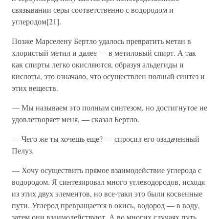
связывании серы соответственно с водородом и
углеродом[21].
Позже Марселену Бертло удалось превратить метан в
хлористый метил и далее — в метиловый спирт. А так
как спирты легко окисляются, образуя альдегиды и
кислоты, это означало, что осуществлен полный синтез и
этих веществ.
— Мы называем это полным синтезом, но достигнутое не
удовлетворяет меня, — сказал Бертло.
— Чего же ты хочешь еще? — спросил его озадаченный
Пелуз.
— Хочу осуществить прямое взаимодействие углерода с
водородом. Я синтезировал много углеводородов, исходя
из этих двух элементов, но все-таки это были косвенные
пути. Углерод превращается в окись, водород — в воду,
затем они взаимодействуют. А во многих случаях путь