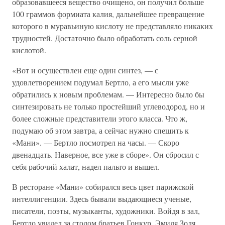
образовавшееся вещество очищено, он получил больше
100 граммов формиата калия, дальнейшее превращение
которого в муравьиную кислоту не представляло никаких
трудностей. Достаточно было обработать соль серной
кислотой.
«Вот и осуществлен еще один синтез, — с
удовлетворением подумал Бертло, а его мысли уже
обратились к новым проблемам. — Интересно было бы
синтезировать не только простейший углеводород, но и
более сложные представители этого класса. Что ж,
подумаю об этом завтра, а сейчас нужно спешить к
«Мани». — Бертло посмотрел на часы. — Скоро
двенадцать. Наверное, все уже в сборе». Он сбросил с
себя рабочий халат, надел пальто и вышел.
В ресторане «Мани» собирался весь цвет парижской
интеллигенции. Здесь бывали выдающиеся ученые,
писатели, поэты, музыканты, художники. Войдя в зал,
Бертло увидел за столом братьев Гонкур, Эмиля Золя,