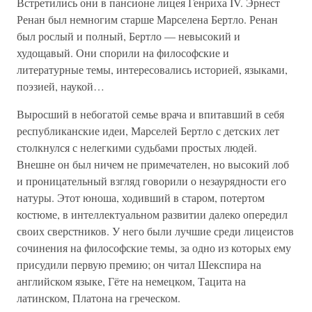
Встретились они в пансионе лицея Генриха IV. Эрнест
Ренан был немногим старше Марселена Бертло. Ренан
был рослый и полный, Бертло — невысокий и
худощавый. Они спорили на философские и
литературные темы, интересовались историей, языками,
поэзией, наукой…
Выросший в небогатой семье врача и впитавший в себя
республиканские идеи, Марселей Бертло с детских лет
столкнулся с нелегкими судьбами простых людей.
Внешне он был ничем не примечателен, но высокий лоб
и проницательный взгляд говорили о незаурядности его
натуры. Этот юноша, ходивший в старом, потертом
костюме, в интеллектуальном развитии далеко опередил
своих сверстников. У него были лучшие среди лицеистов
сочинения на философские темы, за одно из которых ему
присудили первую премию; он читал Шекспира на
английском языке, Гёте на немецком, Тацита на
латинском, Платона на греческом.