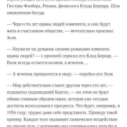
Гюстава Флобера, Ренана, физиолога Клода Бернара. Шла
оживленная беседа.
— Через сто лет нравы людей изменятся, и они будут
жить в счастливом обществе, — мечтательно произнес
Золя.
— Неужели ты думаешь своими романами изменить
нравы людей? — с иронией спросил его Клод Бернар. —
Волк всегда остается волком, а ягненок…
— А ягненок превратится в овцу, — перебил его Золя.
— Мир действительно станет другим через сто лет, —
подхватил подошедший Бертло, — но этим он будет
обязан главным образом науке, которая уже сегодня
достигла колоссального прогресса. Что будет, например, в
1956 году, трудно даже себе представить. Приведу такой
пример. Каждое тело оказывает химическое воздействие
на другие тела, с которыми оно соприкасалось хотя бы в