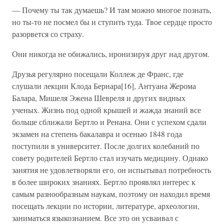
— Почему ты так думаешь? И там можно многое познать,
но ты-то не посмел бы и ступить туда. Твое сердце просто
разорвется со страху.
Они никогда не обижались, иронизируя друг над другом.
Друзья регулярно посещали Коллеж де Франс, где
слушали лекции Клода Бернара[16], Антуана Жерома
Балара, Мишеля Эжена Шевреля и других видных
ученых. Жизнь под одной крышей и жажда знаний все
больше сближали Бертло и Ренана. Они с успехом сдали
экзамен на степень бакалавра и осенью 1848 года
поступили в университет. После долгих колебаний по
совету родителей Бертло стал изучать медицину. Однако
занятия не удовлетворяли его, он испытывал потребность
в более широких знаниях. Бертло проявлял интерес к
самым разнообразным наукам, поэтому он находил время
посещать лекции по истории, литературе, археологии,
заниматься языкознанием. Все это он усваивал с