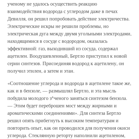
ученому не удалось осуществить реакцию
взаимодействия водорода с углеродом даже в печах
Девилля, он решил попробовать действие электричества.
Электрические искры не решили проблемы, но
электрическая дуга между двумя угольными электродами,
находящимися в сосуде с водородом, оказалась
эффективной: газ, выходивший из сосуда, содержал
ацетилен. Воодушевленный, Бертло приступил к новой
серии синтезов. Присоединяя водород к ацетилену, он
получил этилен, а затем и этан.
«Соотношение углерода и водорода в ацетилене такое же,
как и в бензоле, — размышлял Бертло, и эта мысль
побудила молодого з^ченого заняться синтезом бензола.
— Этим будет переброшен мост между жирными и
ароматическими соединениями». Для синтеза Бертло
решил опять прибегнуть к высоким температурам и
повторить опыт, как он проводился для получения окиси
углерода. Стеклянную реторту наполнили ацетиленом,