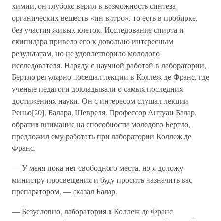
химии, он глубоко верил в возможность синтеза
органических веществ «ин витро», то есть в пробирке,
без участия живых клеток. Исследование спирта и
скипидара привело его к довольно интересным
результатам, но не удовлетворило молодого
исследователя. Наряду с научной работой в лаборатории,
Бертло регулярно посещал лекции в Коллеж де Франс, где
ученые-педагоги докладывали о самых последних
достижениях науки. Он с интересом слушал лекции
Реньо[20], Балара, Шевреля. Профессор Антуан Балар,
обратив внимание на способности молодого Бертло,
предложил ему работать при лаборатории Коллеж де
Франс.
— У меня пока нет свободного места, но я доложу
министру просвещения и буду просить назначить вас
препаратором, — сказал Балар.
— Безусловно, лаборатория в Коллеж де Франс