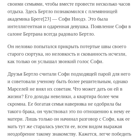
своими семьями, чтобы вместе провести несколько часов
отдыха. Здесь Бертло познакомился с племянницей
академика Бреге[23] — Софи Ниодэ. Это была
интеллигентная и одаренная девушка. Появление Софи в
салоне Бертрана всегда радовало Бертло.
Он неловко попытался прикрыть потертые швы своего
старого сюртука, но неловкость и скованность исчезли,
как только он услышал звонкий голос Софи.
Друзья Бертло считали Софи подходящей парой для него
и советовали ученому быть более решительным, однако
Марселей не внял их советам. Что может дать он ей в
жизни? Его доходы невелики, а квартира более чем
скромна. Ее богатая семья наверняка не одобрила бы
такого брака, он чувствовал это по отношению к нему ее
матери. Лишь только он начинал разговор с Софи, как ее
мать тут же старалась увести ее, всем видом выражая
неодобрение такому знакомству. Кажется, легче победить