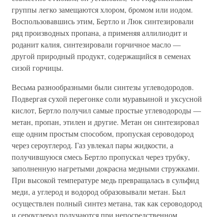
группы легко замещаются хлором, бромом или иодом.
Воспользовавшись этим, Бертло и Люк синтезировали
ряд производных пропана, а применяя аллилиодит и
роданит калия, синтезировали горчичное масло —
другой природный продукт, содержащийся в семенах
сизой горчицы.
Весьма разнообразными были синтезы углеводородов.
Подвергая сухой перегонке соли муравьиной и уксусной
кислот, Бертло получил самые простые углеводороды —
метан, пропан, этилен и другие. Метан он синтезировал
еще одним простым способом, пропуская сероводород
через сероуглерод. Газ увлекал пары жидкости, а
получившуюся смесь Бертло пропускал через трубку,
заполненную нагретыми докрасна медными стружками.
При высокой температуре медь превращалась в сульфид
меди, а углерод и водород образовывали метан. Был
осуществлен полный синтез метана, так как сероводород
и сероуглерод получаются при непосредственном