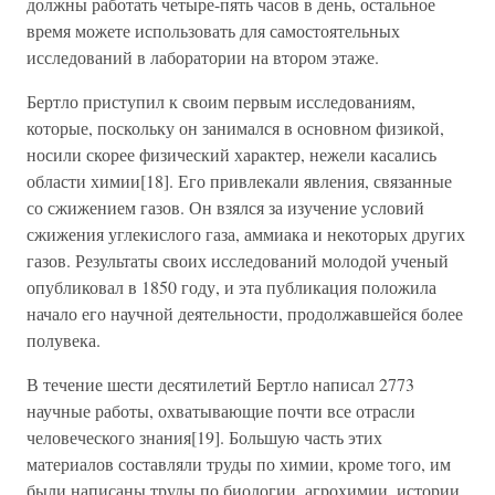
должны работать четыре-пять часов в день, остальное
время можете использовать для самостоятельных
исследований в лаборатории на втором этаже.
Бертло приступил к своим первым исследованиям,
которые, поскольку он занимался в основном физикой,
носили скорее физический характер, нежели касались
области химии[18]. Его привлекали явления, связанные
со сжижением газов. Он взялся за изучение условий
сжижения углекислого газа, аммиака и некоторых других
газов. Результаты своих исследований молодой ученый
опубликовал в 1850 году, и эта публикация положила
начало его научной деятельности, продолжавшейся более
полувека.
В течение шести десятилетий Бертло написал 2773
научные работы, охватывающие почти все отрасли
человеческого знания[19]. Большую часть этих
материалов составляли труды по химии, кроме того, им
были написаны труды по биологии, агрохимии, истории,