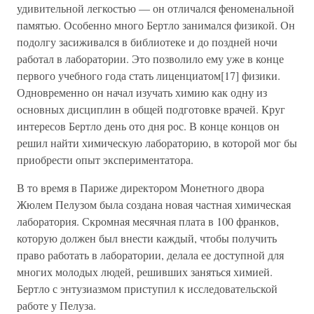
удивительной легкостью — он отличался феноменальной
памятью. Особенно много Бертло занимался физикой. Он
подолгу засиживался в библиотеке и до поздней ночи
работал в лаборатории. Это позволило ему уже в конце
первого учебного года стать лиценциатом[17] физики.
Одновременно он начал изучать химию как одну из
основных дисциплин в общей подготовке врачей. Круг
интересов Бертло день ото дня рос. В конце концов он
решил найти химическую лабораторию, в которой мог бы
приобрести опыт экспериментатора.
В то время в Париже директором Монетного двора
Жюлем Пелузом была создана новая частная химическая
лаборатория. Скромная месячная плата в 100 франков,
которую должен был внести каждый, чтобы получить
право работать в лаборатории, делала ее доступной для
многих молодых людей, решивших заняться химией.
Бертло с энтузиазмом приступил к исследовательской
работе у Пелуза.