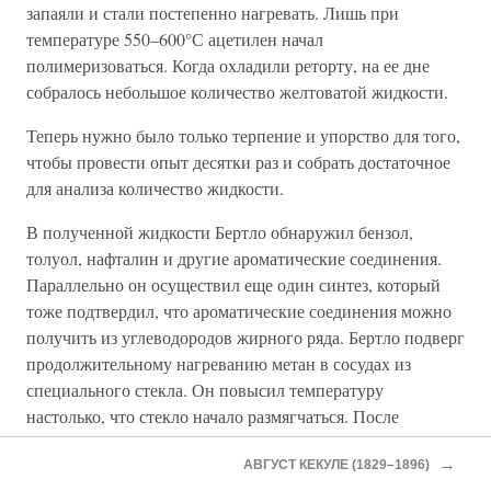
запаяли и стали постепенно нагревать. Лишь при
температуре 550–600°С ацетилен начал
полимеризоваться. Когда охладили реторту, на ее дне
собралось небольшое количество желтоватой жидкости.
Теперь нужно было только терпение и упорство для того,
чтобы провести опыт десятки раз и собрать достаточное
для анализа количество жидкости.
В полученной жидкости Бертло обнаружил бензол,
толуол, нафталин и другие ароматические соединения.
Параллельно он осуществил еще один синтез, который
тоже подтвердил, что ароматические соединения можно
получить из углеводородов жирного ряда. Бертло подверг
продолжительному нагреванию метан в сосудах из
специального стекла. Он повысил температуру
настолько, что стекло начало размягчаться. После
охлаждения в сосудах образовалось белое
→
АВГУСТ КЕКУЛЕ (1829–1896)
кристаллическое вещество.