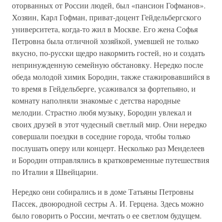
оторванных от России людей, был «пансион Гофманов».
Хозяин, Карл Гофман, приват-доцент Гейдельбергского
университета, когда-то жил в Москве. Его жена Софья
Петровна была отличной хозяйкой, умевшей не только
вкусно, по-русски щедро накормить гостей, но и создать
непринужденную семейную обстановку. Нередко после
обеда молодой химик Бородин, также стажировавшийся в
то время в Гейдельберге, усаживался за фортепьяно, и
комнату наполняли знакомые с детства народные
мелодии. Страстно любя музыку, Бородин увлекал и
своих друзей в этот чудесный светлый мир. Они нередко
совершали поездки в соседние города, чтобы только
послушать оперу или концерт. Несколько раз Менделеев
и Бородин отправлялись в кратковременные путешествия
по Италии я Швейцарии.
Нередко они собирались и в доме Татьяны Петровны
Пассек, двоюродной сестры А. И. Герцена. Здесь можно
было говорить о России, мечтать о ее светлом будущем.