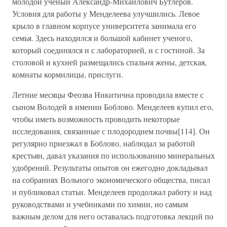
молодой ученый Александр-Михайлович Бутлеров.
Условия для работы у Менделеева улучшились. Левое
крыло в главном корпусе университета занимала его
семья. Здесь находился и большой кабинет ученого,
который соединялся и с лабораторией, и с гостиной. За
столовой и кухней размещались спальня жены, детская,
комнаты кормилицы, прислуги.
Летние месяцы Феозва Никитична проводила вместе с
сыном Володей в имении Боблово. Менделеев купил его,
чтобы иметь возможность проводить некоторые
исследования, связанные с плодородием почвы[114]. Он
регулярно приезжал в Боблово, наблюдал за работой
крестьян, давал указания по использованию минеральных
удобрений. Результаты опытов он ежегодно докладывал
на собраниях Вольного экономического общества, писал
и публиковал статьи. Менделеев продолжал работу и над
руководствами и учебниками по химии, но самым
важным делом для него оставалась подготовка лекций по