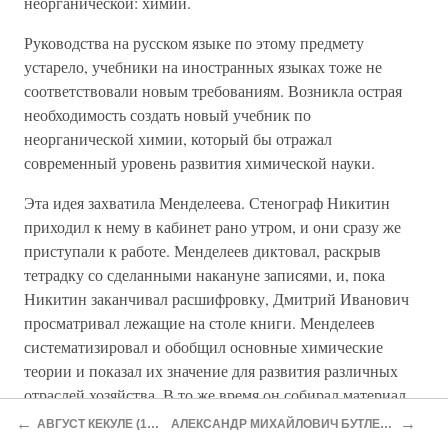
неорганической: химии.
Руководства на русском языке по этому предмету
устарело, учебники на иностранных языках тоже не
соответствовали новым требованиям. Возникла острая
необходимость создать новый учебник по
неорганической химии, который бы отражал
современный уровень развития химической науки.
Эта идея захватила Менделеева. Стенограф Никитин
приходил к нему в кабинет рано утром, и они сразу же
приступали к работе. Менделеев диктовал, раскрыв
тетрадку со сделанными накануне записями, и, пока
Никитин заканчивал расшифровку, Дмитрий Иванович
просматривал лежащие на столе книги. Менделеев
систематизировал и обобщил основные химические
теории и показал их значение для развития различных
отраслей хозяйства. В то же время он собирал материал
для второго выпуска учебника, куда должно было войти
←
→
АВГУСТ КЕКУЛЕ (1829–1896)
АЛЕКСАНДР МИХАЙЛОВИЧ БУТЛЕРОВ (1828–1886)
описание химических элементов[115].