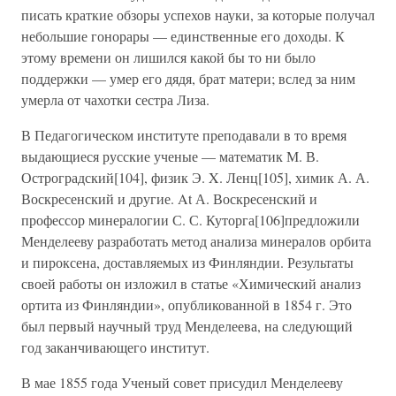
писать краткие обзоры успехов науки, за которые получал
небольшие гонорары — единственные его доходы. К
этому времени он лишился какой бы то ни было
поддержки — умер его дядя, брат матери; вслед за ним
умерла от чахотки сестра Лиза.
В Педагогическом институте преподавали в то время
выдающиеся русские ученые — математик М. В.
Остроградский[104], физик Э. X. Ленц[105], химик А. А.
Воскресенский и другие. At А. Воскресенский и
профессор минералогии С. С. Куторга[106]предложили
Менделееву разработать метод анализа минералов орбита
и пироксена, доставляемых из Финляндии. Результаты
своей работы он изложил в статье «Химический анализ
ортита из Финляндии», опубликованной в 1854 г. Это
был первый научный труд Менделеева, на следующий
год заканчивающего институт.
В мае 1855 года Ученый совет присудил Менделееву