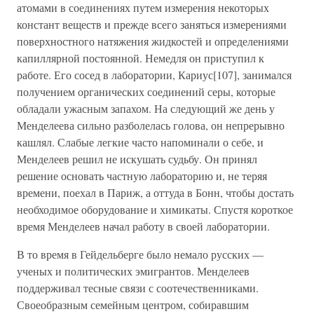
атомами в соединениях путем измерения некоторых
констант веществ и прежде всего заняться измерениями
поверхностного натяжения жидкостей и определениями
капиллярной постоянной. Немедля он приступил к
работе. Его сосед в лаборатории, Кариус[107], занимался
получением органических соединений серы, которые
обладали ужасным запахом. На следующий же день у
Менделеева сильно разболелась голова, он непрерывно
кашлял. Слабые легкие часто напоминали о себе, и
Менделеев решил не искушать судьбу. Он принял
решение основать частную лабораторию и, не теряя
времени, поехал в Париж, а оттуда в Бонн, чтобы достать
необходимое оборудование и химикаты. Спустя короткое
время Менделеев начал работу в своей лаборатории.
В то время в Гейдельберге было немало русских —
ученых и политических эмигрантов. Менделеев
поддерживал тесные связи с соотечественниками.
Своеобразным семейным центром, собиравшим