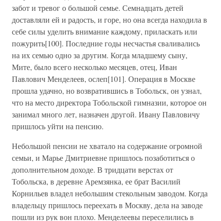
забот и тревог о большой семье. Семнадцать детей
доставляли ей и радость, и горе, но она всегда находила в
себе силы уделить внимание каждому, приласкать или
пожурить[100]. Последние годы несчастья сваливались
на их семью одно за другим. Когда младшему сыну,
Мите, было всего несколько месяцев, отец, Иван
Павлович Менделеев, ослеп[101]. Операция в Москве
прошла удачно, но возвратившись в Тобольск, он узнал,
что на место директора Тобольской гимназии, которое он
занимал много лет, назначен другой. Ивану Павловичу
пришлось уйти на пенсию.
Небольшой пенсии не хватало на содержание огромной
семьи, и Марье Дмитриевне пришлось позаботиться о
дополнительном доходе. В тридцати верстах от
Тобольска, в деревне Аремзянка, ее брат Василий
Корнильев владел небольшим стекольным заводом. Когда
владельцу пришлось переехать в Москву, дела на заводе
пошли из рук вон плохо. Менделеевы переселились в