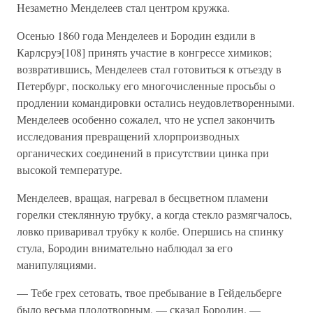
Незаметно Менделеев стал центром кружка.
Осенью 1860 года Менделеев и Бородин ездили в
Карлсруэ[108] принять участие в конгрессе химиков;
возвратившись, Менделеев стал готовиться к отъезду в
Петербург, поскольку его многочисленные просьбы о
продлении командировки остались неудовлетворенными.
Менделеев особенно сожалел, что не успел закончить
исследования превращений хлорпроизводных
органических соединений в присутствии цинка при
высокой температуре.
Менделеев, вращая, нагревал в бесцветном пламени
горелки стеклянную трубку, а когда стекло размягчалось,
ловко приваривал трубку к колбе. Опершись на спинку
стула, Бородин внимательно наблюдал за его
манипуляциями.
— Тебе грех сетовать, твое пребывание в Гейдельберге
было весьма плодотворным, — сказал Бородин. —