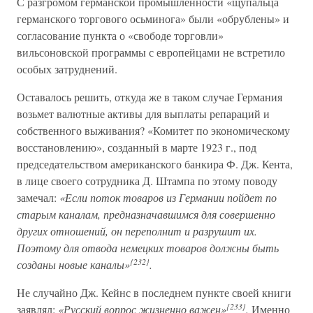
С разгромом германской промышленности «щупальца
германского торгового осьминога» были «обрублены» и
согласование пункта о «свободе торговли»
вильсоновской программы с европейцами не встретило
особых затруднений.
Оставалось решить, откуда же в таком случае Германия
возьмет валютные активы для выплаты репараций и
собственного выживания? «Комитет по экономическому
восстановлению», созданный в марте 1923 г., под
председательством американского банкира Ф. Дж. Кента,
в лице своего сотрудника Д. Штампа по этому поводу
замечал:
«Если поток товаров из Германии пойдет по
старым каналам, предназначавшимся для совершенно
других отношений, он переполнит и разрушит их.
Поэтому для отвода немецких товаров должны быть
{232}
созданы новые каналы»
.
Не случайно Дж. Кейнс в последнем пункте своей книги
{233}
заявлял:
«Русский вопрос жизненно важен»
.
Именно