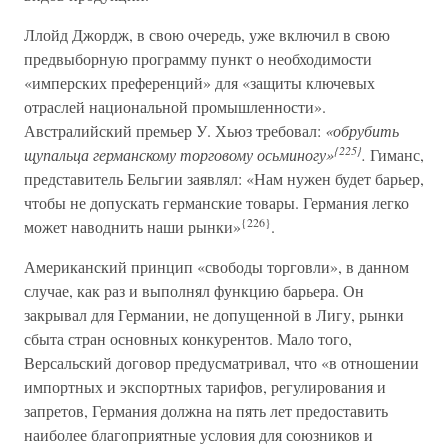
Ллойд Джордж, в свою очередь, уже включил в свою
предвыборную программу пункт о необходимости
«имперских преференций» для «защиты ключевых
отраслей национальной промышленности».
Австралийский премьер У. Хьюз требовал:
«обрубить
{225}
щупальца германскому торговому осьминогу»
.
Гиманс,
представитель Бельгии заявлял: «Нам нужен будет барьер,
чтобы не допускать германские товары. Германия легко
{226}
может наводнить наши рынки»
.
Американский принцип «свободы торговли», в данном
случае, как раз и выполнял функцию барьера. Он
закрывал для Германии, не допущенной в Лигу, рынки
сбыта стран основных конкурентов. Мало того,
Версальский договор предусматривал, что «в отношении
импортных и экспортных тарифов, регулирования и
запретов, Германия должна на пять лет предоставить
наиболее благоприятные условия для союзников и