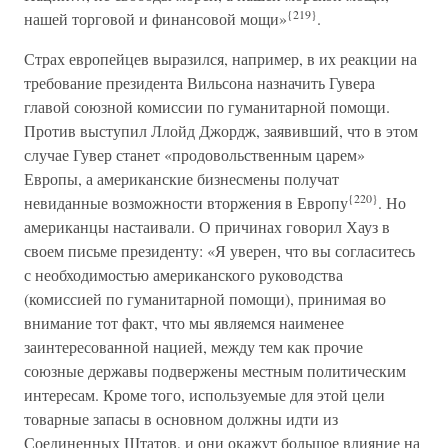
{219}
нашей торговой и финансовой мощи»
.
Страх европейцев выразился, например, в их реакции на
требование президента Вильсона назначить Гувера
главой союзной комиссии по гуманитарной помощи.
Против выступил Ллойд Джордж, заявивший, что в этом
случае Гувер станет «продовольственным царем»
Европы, а американские бизнесмены получат
{220}
невиданные возможности вторжения в Европу
. Но
американцы настаивали. О причинах говорил Хауз в
своем письме президенту: «Я уверен, что вы согласитесь
с необходимостью американского руководства
(комиссией по гуманитарной помощи), принимая во
внимание тот факт, что мы являемся наименее
заинтересованной нацией, между тем как прочие
союзные державы подвержены местным политическим
интересам. Кроме того, используемые для этой цели
товарные запасы в основном должны идти из
Соединенных Штатов, и они окажут большое влияние на