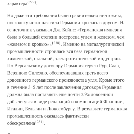
{229}
характера
.
Но даже эти требования были сравнительно ничтожны,
поскольку истинная сила Германии крылась в другом. На
ее источник указывал Дж. Кейнс: «Германская империя
была в большей степени построена углем и железом, чем
{230}
«железом и кровью»«
. Именно на металлургической
промышленности строилась вся база германской
химической, стальной, электротехнической индустрии.
По Версальскому договору Германия теряла Рур, Саар,
Верхнюю Силезию, обеспечивавших треть всего
довоенного германского производства угля. Кроме этого
в течение 3–5 лет после заключения договора Германия
должна была поставлять еще почти 25% довоенной
добычи угля в виде репараций и компенсаций Франции,
Италии, Бельгии и Люксембургу. В результате германская
промышленность оказалась фактически
{231}
обескровлена
.