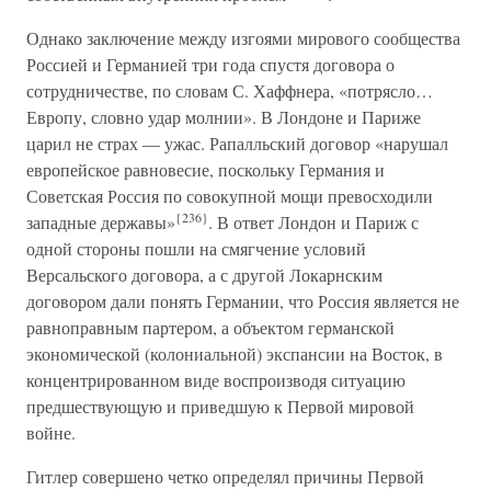
Однако заключение между изгоями мирового сообщества
Россией и Германией три года спустя договора о
сотрудничестве, по словам С. Хаффнера, «потрясло…
Европу, словно удар молнии». В Лондоне и Париже
царил не страх — ужас. Рапалльский договор «нарушал
европейское равновесие, поскольку Германия и
Советская Россия по совокупной мощи превосходили
{236}
западные державы»
. В ответ Лондон и Париж с
одной стороны пошли на смягчение условий
Версальского договора, а с другой Локарнским
договором дали понять Германии, что Россия является не
равноправным партером, а объектом германской
экономической (колониальной) экспансии на Восток, в
концентрированном виде воспроизводя ситуацию
предшествующую и приведшую к Первой мировой
войне.
Гитлер совершено четко определял причины Первой