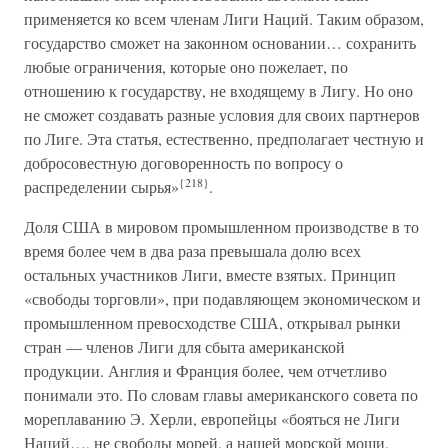
применяется ко всем членам Лиги Наций. Таким образом,
государство сможет на законном основании… сохранить
любые ограничения, которые оно пожелает, по
отношению к государству, не входящему в Лигу. Но оно
не сможет создавать разные условия для своих партнеров
по Лиге. Эта статья, естественно, предполагает честную и
добросовестную договоренность по вопросу о
{218}
распределении сырья»
.
Доля США в мировом промышленном производстве в то
время более чем в два раза превышала долю всех
остальных участников Лиги, вместе взятых. Принцип
«свободы торговли», при подавляющем экономическом и
промышленном превосходстве США, открывал рынки
стран — членов Лиги для сбыта американской
продукции. Англия и Франция более, чем отчетливо
понимали это. По словам главы американского совета по
мореплаванию Э. Херли, европейцы «бояться не Лиги
Наций…, не свободы морей, а нашей морской мощи,