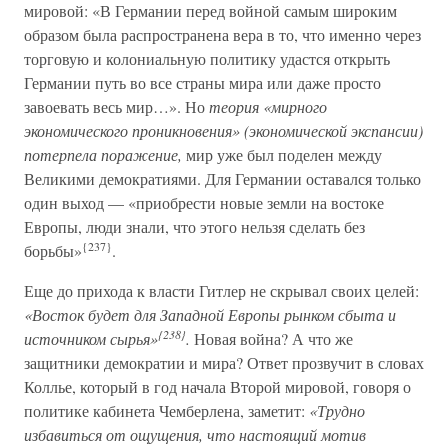
мировой: «В Германии перед войной самым широким
образом была распространена вера в то, что именно через
торговую и колониальную политику удастся открыть
Германии путь во все страны мира или даже просто
завоевать весь мир…». Но
теория «мирного
экономического проникновения» (экономической экспансии)
потерпела поражение,
мир уже был поделен между
Великими демократиями. Для Германии оставался только
один выход — «приобрести новые земли на востоке
Европы, люди знали, что этого нельзя сделать без
{237}
борьбы»
.
Еще до прихода к власти Гитлер не скрывал своих целей:
«Восток будет для Западной Европы рынком сбыта и
{238}
источником сырья»
.
Новая война? А что же
защитники демократии и мира? Ответ прозвучит в словах
Коллье, который в год начала Второй мировой, говоря о
политике кабинета Чемберлена, заметит:
«Трудно
избавиться от ощущения, что настоящий мотив