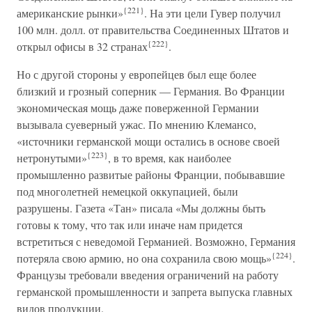
{221}
американские рынки»
. На эти цели Гувер получил
100 млн. долл. от правительства Соединенных Штатов и
{222}
открыл офисы в 32 странах
.
Но с другой стороны у европейцев был еще более
близкий и грозный соперник — Германия. Во Франции
экономическая мощь даже поверженной Германии
вызывала суеверный ужас. По мнению Клемансо,
«источники германской мощи остались в основе своей
{223}
нетронутыми»
, в то время, как наиболее
промышленно развитые районы Франции, побывавшие
под многолетней немецкой оккупацией, были
разрушены. Газета «Тан» писала «Мы должны быть
готовы к тому, что так или иначе нам придется
встретиться с неведомой Германией. Возможно, Германия
{224}
потеряла свою армию, но она сохранила свою мощь»
.
Французы требовали введения ограничений на работу
германской промышленности и запрета выпуска главных
видов продукции.