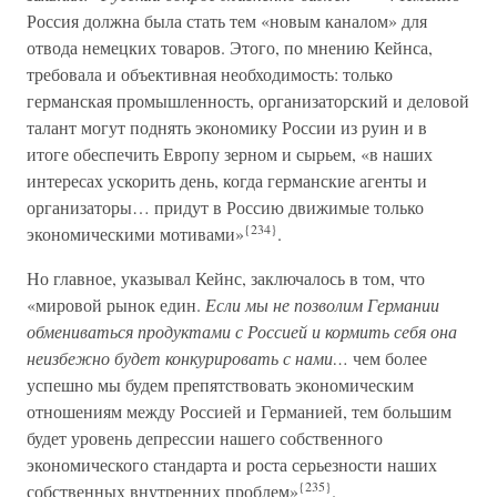
Россия должна была стать тем «новым каналом» для
отвода немецких товаров. Этого, по мнению Кейнса,
требовала и объективная необходимость: только
германская промышленность, организаторский и деловой
талант могут поднять экономику России из руин и в
итоге обеспечить Европу зерном и сырьем, «в наших
интересах ускорить день, когда германские агенты и
организаторы… придут в Россию движимые только
{234}
экономическими мотивами»
.
Но главное, указывал Кейнс, заключалось в том, что
«мировой рынок един.
Если мы не позволим Германии
обмениваться продуктами с Россией и кормить себя она
неизбежно будет конкурировать с нами…
чем более
успешно мы будем препятствовать экономическим
отношениям между Россией и Германией, тем большим
будет уровень депрессии нашего собственного
экономического стандарта и роста серьезности наших
{235}
собственных внутренних проблем»
.