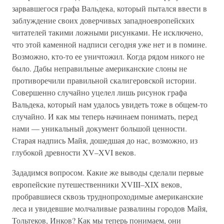
зарвавшегося графа Вальдека, который пытался ввести в
заблуждение своих доверчивых западноевропейских
читателей такими ложными рисунками. Не исключено,
что этой каменной надписи сегодня уже нет и в помине.
Возможно, кто-то ее уничтожил. Когда рядом никого не
было. Дабы неправильные американские слоны не
противоречили правильной скалигеровской истории.
Совершенно случайно уцелел лишь рисунок графа
Вальдека, который нам удалось увидеть тоже в общем-то
случайно. И как мы теперь начинаем понимать, перед
нами — уникальный документ большой ценности.
Старая надпись Майя, дошедшая до нас, возможно, из
глубокой древности XV–XVI веков.
Зададимся вопросом. Какие же выводы сделали первые
европейские путешественники XVIII–XIX веков,
пробравшиеся сквозь труднопроходимые американские
леса и увидевшие молчаливые развалины городов Майя,
Тольтеков, Инков? Как мы теперь понимаем, они