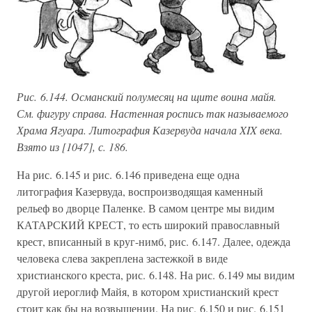
Рис. 6.144. Османский полумесяц на щите воина майя.
См. фигуру справа. Настенная роспись так называемого
Храма Ягуара. Литография Казервуда начала XIX века.
Взято из [1047], с. 186.
На рис. 6.145 и рис. 6.146 приведена еще одна
литография Казервуда, воспроизводящая каменный
рельеф во дворце Паленке. В самом центре мы видим
КАТАРСКИЙ КРЕСТ, то есть широкий православный
крест, вписанный в круг-нимб, рис. 6.147. Далее, одежда
человека слева закреплена застежкой в виде
христианского креста, рис. 6.148. На рис. 6.149 мы видим
другой иероглиф Майя, в котором христианский крест
стоит как бы на возвышении. На рис. 6.150 и рис. 6.151