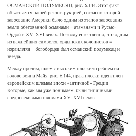
ОСМАНСКИЙ ПОЛУМЕСЯЦ, рис. 6.144. Этот факт
объясняется нашей реконструкцией, согласно которой
завоевание Америки было одним из этапов завоевания
земли обетованной османами = атаманами и Русью-
Ордой в XV–XVI веках. Поэтому естественно, что одним
из важнейших символов ордынских колонистов =
израильтян = богоборцев был османский полумесяц и
звезда.
Между прочим, шлем с высоким плоским гребнем на
голове воина Майя, рис. 6.144, практически идентичен
европейским шлемам эпохи «античной» Греции.
Которые, как мы уже понимаем, были типичными
средневековыми шлемами XV–XVI веков.