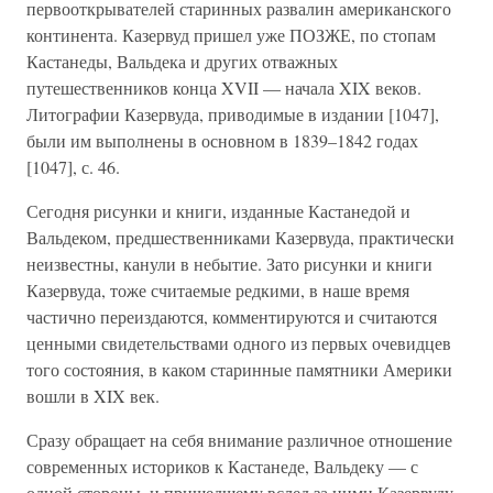
первооткрывателей старинных развалин американского
континента. Казервуд пришел уже ПОЗЖЕ, по стопам
Кастанеды, Вальдека и других отважных
путешественников конца XVII — начала XIX веков.
Литографии Казервуда, приводимые в издании [1047],
были им выполнены в основном в 1839–1842 годах
[1047], с. 46.
Сегодня рисунки и книги, изданные Кастанедой и
Вальдеком, предшественниками Казервуда, практически
неизвестны, канули в небытие. Зато рисунки и книги
Казервуда, тоже считаемые редкими, в наше время
частично переиздаются, комментируются и считаются
ценными свидетельствами одного из первых очевидцев
того состояния, в каком старинные памятники Америки
вошли в XIX век.
Сразу обращает на себя внимание различное отношение
современных историков к Кастанеде, Вальдеку — с
одной стороны, и пришедшему вслед за ними Казервуду