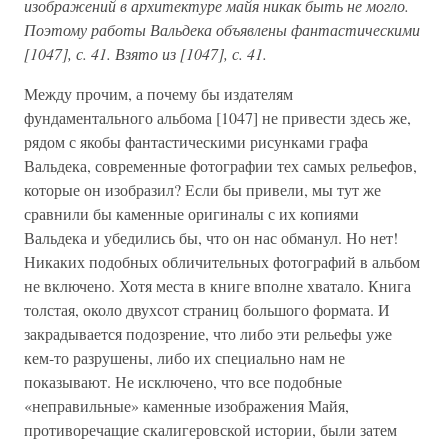
изображений в архитектуре майя никак быть не могло.
Поэтому работы Вальдека объявлены фантастическими
[1047], с. 41. Взято из [1047], с. 41.
Между прочим, а почему бы издателям
фундаментального альбома [1047] не привести здесь же,
рядом с якобы фантастическими рисунками графа
Вальдека, современные фотографии тех самых рельефов,
которые он изобразил? Если бы привели, мы тут же
сравнили бы каменные оригиналы с их копиями
Вальдека и убедились бы, что он нас обманул. Но нет!
Никаких подобных обличительных фотографий в альбом
не включено. Хотя места в книге вполне хватало. Книга
толстая, около двухсот страниц большого формата. И
закрадывается подозрение, что либо эти рельефы уже
кем-то разрушены, либо их специально нам не
показывают. Не исключено, что все подобные
«неправильные» каменные изображения Майя,
противоречащие скалигеровской истории, были затем