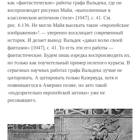
как «фантастические» работы графа Вальдека, где он
воспроизводит рисунки Майя, «выполненные в
классическом античном стиле» [1047], с. 41. См.
рис. 6.136. Не могли Майя высекать такие «европейские
изображения»! — уверенно восклицает современный
историк. И делает вывод: Вальдек «давал волю своей
фантазии» [1047], с. 41. То есть эти его работы —
фантастические. Будем лишь изредка воспроизводить их,
но только как поучительный пример нелепого курьеза. В
серьезных научных работах графа Вальдека лучше не
цитировать. А цитировать только Казервуда, хотя и
появившегося в Америке позже, но зато такой
«подозрительно европейской антики» уже не
рисовавшего.