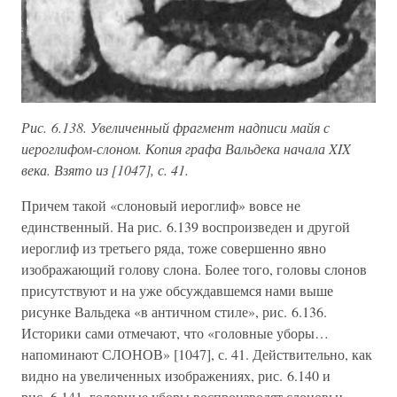
Рис. 6.138. Увеличенный фрагмент надписи майя с
иероглифом-слоном. Копия графа Вальдека начала XIX
века. Взято из [1047], с. 41.
Причем такой «слоновый иероглиф» вовсе не
единственный. На рис. 6.139 воспроизведен и другой
иероглиф из третьего ряда, тоже совершенно явно
изображающий голову слона. Более того, головы слонов
присутствуют и на уже обсуждавшемся нами выше
рисунке Вальдека «в античном стиле», рис. 6.136.
Историки сами отмечают, что «головные уборы…
напоминают СЛОНОВ» [1047], с. 41. Действительно, как
видно на увеличенных изображениях, рис. 6.140 и
рис. 6.141, головные уборы воспроизводят слоновьи