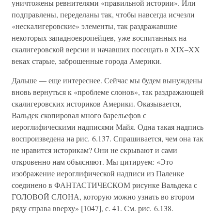
уничтожены ревнителями «правильной истории». Или
подправлены, переделаны так, чтобы навсегда исчезли
«нескалигеровские» элементы, так раздражавшие
некоторых западноевропейцев, уже воспитанных на
скалигеровской версии и начавших посещать в XIX–XX
веках старые, заброшенные города Америки.
Дальше — еще интереснее. Сейчас мы будем вынуждены
вновь вернуться к «проблеме слонов», так раздражающей
скалигеровских историков Америки. Оказывается,
Вальдек скопировал много барельефов с
иероглифическими надписями Майя. Одна такая надпись
воспроизведена на рис. 6.137. Спрашивается, чем она так
не нравится историкам? Они не скрывают и сами
откровенно нам объясняют. Мы цитируем: «Это
изображение иероглифической надписи из Паленке
соединено в ФАНТАСТИЧЕСКОМ рисунке Вальдека с
ГОЛОВОЙ СЛОНА, которую можно узнать во втором
ряду справа вверху» [1047], с. 41. См. рис. 6.138.