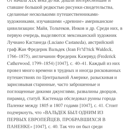
ставшие большой редкостью рисунки-свидетельства,
сделанные несколькими путешественниками-
художниками, изучавшими «древние» американские
цивилизации: Майя, Тольтеков, Инков и др. Среди них, в
первую очередь, выделяются: мексиканский художник
Лучиано Кастанеда (Luciano Castaneda), австрийский
граф Жан Фредерик Вальдек (Jean Fr?d?rick Waldeck,
1766–1875), англичанин Фредерик Казервуд (Frederick
Catherwood, 1799–1854) [1047], с. 40–41. Каждый из них
провел много времени в трудных и иногда рискованных
путешествиях по Центральной Америке, разыскивая и
зарисовывая старинные, часто заброшенные и
поглощенные дикими джунглями, развалины дворцов,
пирамид, статуй. Кастенада обследовал руины города
Паленке между 1805 и 1807 годами [1047], с. 41. Стоит
подчеркнуть, что «ВАЛЬДЕК БЫЛ ОДНИМ ИЗ
ПЕРВЫХ ЕВРОПЕЙЦЕВ, ПРОБРАВШИХСЯ В
ПАНЕНКЕ» [1047], с. 40. Так что он был среди