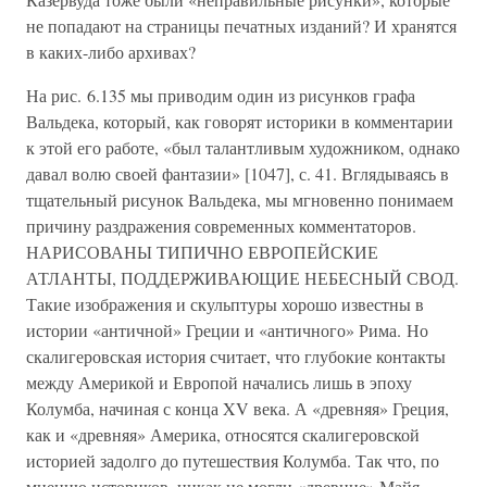
не попадают на страницы печатных изданий? И хранятся
в каких-либо архивах?
На рис. 6.135 мы приводим один из рисунков графа
Вальдека, который, как говорят историки в комментарии
к этой его работе, «был талантливым художником, однако
давал волю своей фантазии» [1047], с. 41. Вглядываясь в
тщательный рисунок Вальдека, мы мгновенно понимаем
причину раздражения современных комментаторов.
НАРИСОВАНЫ ТИПИЧНО ЕВРОПЕЙСКИЕ
АТЛАНТЫ, ПОДДЕРЖИВАЮЩИЕ НЕБЕСНЫЙ СВОД.
Такие изображения и скульптуры хорошо известны в
истории «античной» Греции и «античного» Рима. Но
скалигеровская история считает, что глубокие контакты
между Америкой и Европой начались лишь в эпоху
Колумба, начиная с конца XV века. А «древняя» Греция,
как и «древняя» Америка, относятся скалигеровской
историей задолго до путешествия Колумба. Так что, по
мнению историков, никак не могли «древние» Майя