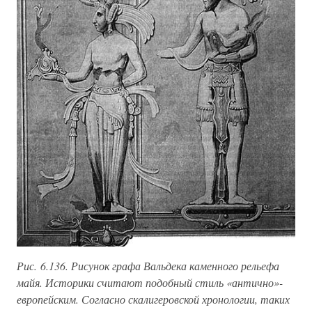
Рис. 6.136. Рисунок графа Вальдека каменного рельефа
майя. Историки считают подобный стиль «антично»-
европейским. Согласно скалигеровской хронологии, таких