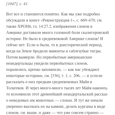
[1047], с. 41.
Вот все и становится понятно. Как мы уже подробно
обсуждали в книге «Реконструкция-1», с. 669–670, см.
также ХРОН6, гл. 14:27.2, изображения слонов в
Америке доставили много головной боли скалигеровской
истории. Не было в средневековой Америке слонов! И
сейчас нет. Если и были, то в доисторический период,
когда на Земле бродили мамонты и саблезубые тигры.
Потом вымерли. Но первобытные американские
неандертальцы увидели первобытных слонов,
поразились, крепко запомнили, — как нас убеждают
некоторые историки, см. [336], т. 1, с. 206, — и успели
рассказать о них предкам средневековых Майя и
Тольтеков. И через много-много тысяч лет Майя наконец-
то вспомнили этот древнейший неандертальский рассказ
о неведомых им животных — слонах. И тут же начали
уверенно высекать их на камнях, делать курганы в виде
слонов, см. выше, и даже — что уже совсем странно —