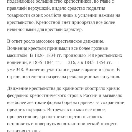
подавляющее большинство крепостников, во главе с
правящей верхушкой, видело средство поднятия
товарности своих хозяйств лишь в усилении нажима на
крестьянство. Крепостной гнет приобретал все более
невыносимый для крестьян характер.
В ответ росло массовое крестьянское движение.
Волнения крестьян принимали все более грозные
масштабы. В 1826–1834 гг. произошло 148 крестьянских
волнений, в 1835–1844 гг. — 216, а в 1845–1854 гг. —
уже 348. Волнения участились даже в армии и флоте. В
стране постепенно назревала революционная ситуация.
Движение крестьянства до крайности обостряло кризис
феодально-крепостнического строя в России и вызывало
все более жестокие формы борьбы царизма за сохранение
прежних порядков. Встречая в штыки все новое,
прогрессивное, крепостники тщетно пытались
остановить и повернуть вспять исторический процесс
развития страны.