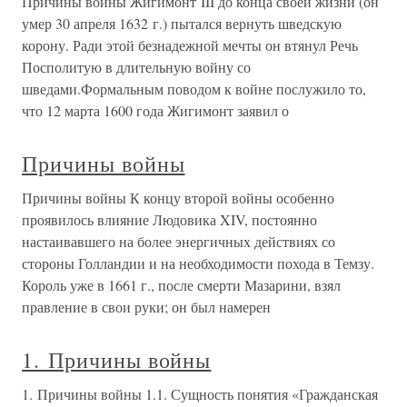
Причины войны Жигимонт III до конца своей жизни (он
умер 30 апреля 1632 г.) пытался вернуть шведскую
корону. Ради этой безнадежной мечты он втянул Речь
Посполитую в длительную войну со
шведами.Формальным поводом к войне послужило то,
что 12 марта 1600 года Жигимонт заявил о
Причины войны
Причины войны К концу второй войны особенно
проявилось влияние Людовика XIV, постоянно
настаивавшего на более энергичных действиях со
стороны Голландии и на необходимости похода в Темзу.
Король уже в 1661 г., после смерти Мазарини, взял
правление в свои руки; он был намерен
1. Причины войны
1. Причины войны 1.1. Сущность понятия «Гражданская