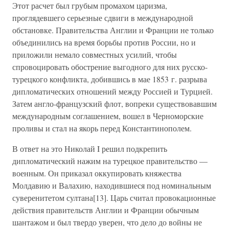
Этот расчет был грубым промахом царизма,
проглядевшего серьезные сдвиги в международной
обстановке. Правительства Англии и Франции не только
объединились на время борьбы против России, но и
приложили немало совместных усилий, чтобы
спровоцировать обострение выгодного для них русско-
турецкого конфликта, добившись в мае 1853 г. разрыва
дипломатических отношений между Россией и Турцией.
Затем англо-французский флот, вопреки существовавшим
международным соглашением, вошел в Черноморские
проливы и стал на якорь перед Константинополем.
В ответ на это Николай I решил подкрепить
дипломатический нажим на турецкое правительство —
военным. Он приказал оккупировать княжества
Молдавию и Валахию, находившиеся под номинальным
суверенитетом султана[13]. Царь считал провокационные
действия правительств Англии и Франции обычным
шантажом и был твердо уверен, что дело до войны не