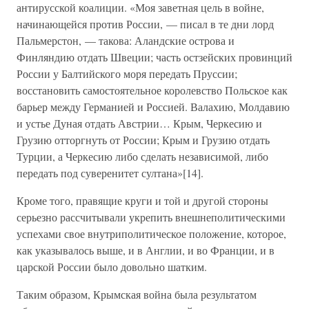
антирусской коалиции. «Моя заветная цель в войне,
начинающейся против России, — писал в те дни лорд
Пальмерстон, — такова: Аландские острова и
Финляндию отдать Швеции; часть остзейских провинций
России у Балтийского моря передать Пруссии;
восстановить самостоятельное королевство Польское как
барьер между Германией и Россией. Валахию, Молдавию
и устье Дуная отдать Австрии… Крым, Черкесию и
Грузию отторгнуть от России; Крым и Грузию отдать
Турции, а Черкесию либо сделать независимой, либо
передать под суверенитет султана»[14].
Кроме того, правящие круги и той и другой стороны
серьезно рассчитывали укрепить внешнеполитическими
успехами свое внутриполитическое положение, которое,
как указывалось выше, и в Англии, и во Франции, и в
царской России было довольно шатким.
Таким образом, Крымская война была результатом