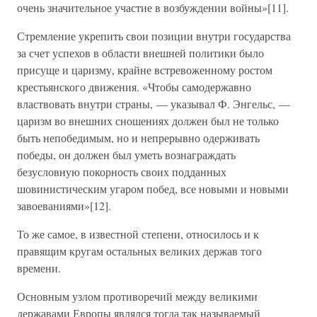
очень значительное участие в возбуждении войны»[11].
Стремление укрепить свои позиции внутри государства
за счет успехов в области внешней политики было
присуще и царизму, крайне встревоженному ростом
крестьянского движения. «Чтобы самодержавно
властвовать внутри страны, — указывал Ф. Энгельс, —
царизм во внешних сношениях должен был не только
быть непобедимым, но и непрерывно одерживать
победы, он должен был уметь вознаграждать
безусловную покорность своих подданных
шовинистическим угаром побед, все новыми и новыми
завоеваниями»[12].
То же самое, в известной степени, относилось и к
правящим кругам остальных великих держав того
времени.
Основным узлом противоречий между великими
державами Европы являлся тогда так называемый