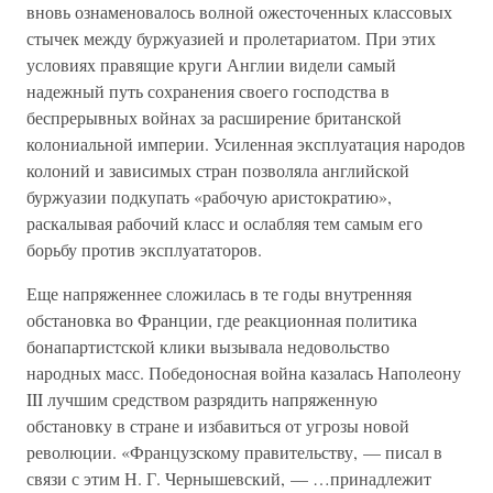
вновь ознаменовалось волной ожесточенных классовых
стычек между буржуазией и пролетариатом. При этих
условиях правящие круги Англии видели самый
надежный путь сохранения своего господства в
беспрерывных войнах за расширение британской
колониальной империи. Усиленная эксплуатация народов
колоний и зависимых стран позволяла английской
буржуазии подкупать «рабочую аристократию»,
раскалывая рабочий класс и ослабляя тем самым его
борьбу против эксплуататоров.
Еще напряженнее сложилась в те годы внутренняя
обстановка во Франции, где реакционная политика
бонапартистской клики вызывала недовольство
народных масс. Победоносная война казалась Наполеону
III лучшим средством разрядить напряженную
обстановку в стране и избавиться от угрозы новой
революции. «Французскому правительству, — писал в
связи с этим Н. Г. Чернышевский, — …принадлежит