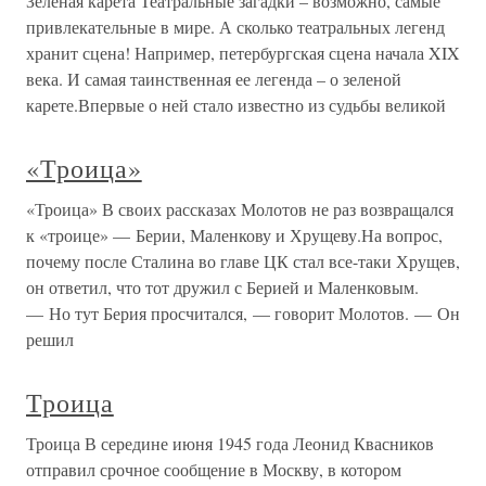
Зеленая карета Театральные загадки – возможно, самые
привлекательные в мире. А сколько театральных легенд
хранит сцена! Например, петербургская сцена начала XIX
века. И самая таинственная ее легенда – о зеленой
карете.Впервые о ней стало известно из судьбы великой
«Троица»
«Троица» В своих рассказах Молотов не раз возвращался
к «троице» — Берии, Маленкову и Хрущеву.На вопрос,
почему после Сталина во главе ЦК стал все-таки Хрущев,
он ответил, что тот дружил с Берией и Маленковым.
— Но тут Берия просчитался, — говорит Молотов. — Он
решил
Троица
Троица В середине июня 1945 года Леонид Квасников
отправил срочное сообщение в Москву, в котором