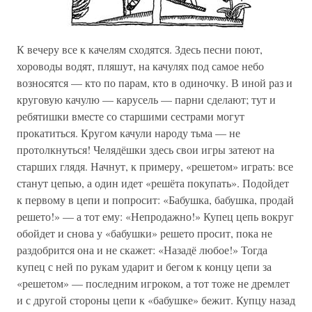
К вечеру все к качелям сходятся. Здесь песни поют,
хороводы водят, пляшут, на качулях под самое небо
возносятся — кто по парам, кто в одиночку. В иной раз и
круговую качулю — карусель — парни сделают; тут и
ребятишки вместе со старшими сестрами могут
прокатиться. Кругом качули народу тьма — не
протолкнуться! Челядёшки здесь свои игры затеют на
старших глядя. Начнут, к примеру, «решетом» играть: все
станут цепью, а один идет «решёта покупать». Подойдет
к первому в цепи и попросит: «Бабушка, бабушка, продай
решето!» — а тот ему: «Непродажно!» Купец цепь вокруг
обойдет и снова у «бабушки» решето просит, пока не
раздобрится она и не скажет: «Назадё любое!» Тогда
купец с ней по рукам ударит и бегом к концу цепи за
«решетом» — последним игроком, а тот тоже не дремлет
и с другой стороны цепи к «бабушке» бежит. Купцу назад