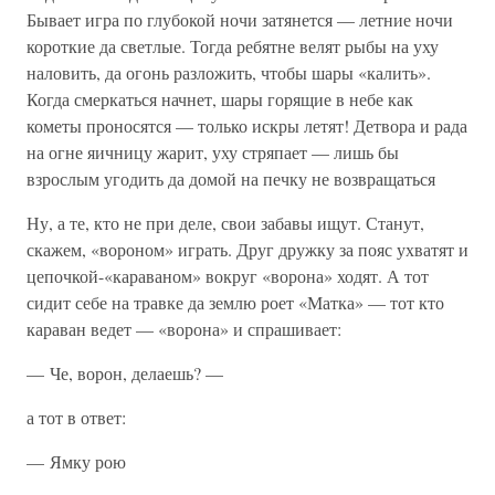
Бывает игра по глубокой ночи затянется — летние ночи
короткие да светлые. Тогда ребятне велят рыбы на уху
наловить, да огонь разложить, чтобы шары «калить».
Когда смеркаться начнет, шары горящие в небе как
кометы проносятся — только искры летят! Детвора и рада
на огне яичницу жарит, уху стряпает — лишь бы
взрослым угодить да домой на печку не возвращаться
Ну, а те, кто не при деле, свои забавы ищут. Станут,
скажем, «вороном» играть. Друг дружку за пояс ухватят и
цепочкой-«караваном» вокруг «ворона» ходят. А тот
сидит себе на травке да землю роет «Матка» — тот кто
караван ведет — «ворона» и спрашивает:
— Че, ворон, делаешь? —
а тот в ответ:
— Ямку рою