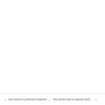
←
→
Как малые ребятки ходили коровушек пасти
Как ребятам во время работы не скучать