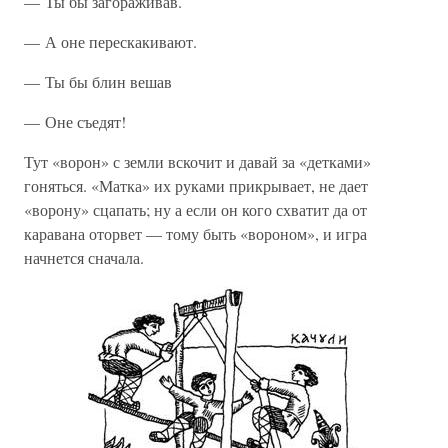
— Ты бы загораживав.
— А оне перескакивают.
— Ты бы блин вешав
— Оне съедят!
Тут «ворон» с земли вскочит и давай за «детками»
гоняться. «Матка» их руками прикрывает, не дает
«ворону» сцапать; ну а если он кого схватит да от
каравана оторвет — тому быть «вороном», и игра
начнется сначала.