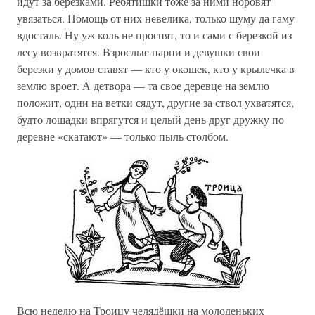
идут за березками. Ребятишки тоже за ними норовят
увязаться. Помощь от них невелика, только шуму да гаму
вдосталь. Ну уж коль не проспят, то и сами с березкой из
лесу возвратятся. Взрослые парни и девушки свои
березки у домов ставят — кто у окошек, кто у крылечка в
землю вроет. А детвора — та свое деревце на землю
положит, одни на ветки сядут, другие за ствол ухватятся,
будто лошадки впрягутся и целый день друг дружку по
деревне «скатают» — только пыль столбом.
Всю неделю на Троицу челядёшки на молоденьких