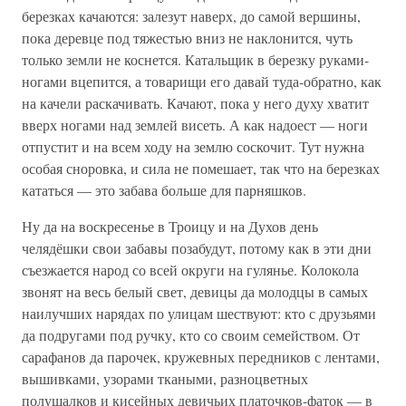
березках качаются: залезут наверх, до самой вершины,
пока деревце под тяжестью вниз не наклонится, чуть
только земли не коснется. Катальщик в березку руками-
ногами вцепится, а товарищи его давай туда-обратно, как
на качели раскачивать. Качают, пока у него духу хватит
вверх ногами над землей висеть. А как надоест — ноги
отпустит и на всем ходу на землю соскочит. Тут нужна
особая сноровка, и сила не помешает, так что на березках
кататься — это забава больше для парняшков.
Ну да на воскресенье в Троицу и на Духов день
челядёшки свои забавы позабудут, потому как в эти дни
съезжается народ со всей округи на гулянье. Колокола
звонят на весь белый свет, девицы да молодцы в самых
наилучших нарядах по улицам шествуют: кто с друзьями
да подругами под ручку, кто со своим семейством. От
сарафанов да парочек, кружевных передников с лентами,
вышивками, узорами ткаными, разноцветных
полушалков и кисейных девичьих платочков-фаток — в