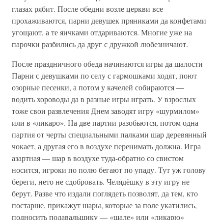
глазах рябит. После обедни возле церкви все
прохаживаются, парни девушек пряниками да конфетами
угощают, а те яичками отдариваются. Многие уже на
парочки разбились да друг с дружкой любезничают.
После праздничного обеда начинаются игры да шалости
Парни с девушками по селу с гармошками ходят, поют
озорные песенки, а потом у качелей собираются —
водить хороводы да в разные игры играть. У взрослых
тоже свои развлечения Днем заводят игру «шурмилом»
или в «ликаро». На две партии разобьются, потом одна
партия от черты специальными палками шар деревянный
чокает, а другая его в воздухе перенимать должна. Игра
азартная — шар в воздухе туда-обратно со свистом
носится, игроки по полю бегают по упаду. Тут уж голову
береги, нето не сдобровать. Челядёшку в эту игру не
берут. Разве что издали поглядеть позволят, да тем, кто
постарше, прикажут шары, которые за поле укатились,
подносить подавальщику — «шале» или «ликарю»