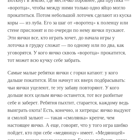
«воротца», чтобы между ними только одно яйцо могло
прокатиться. Потом небольшой лоточек сделают из куска
коры — из луба. Его за шаг от «воротец» к поленцу или
стене прислонят и по очереди по нему яички пускают.
Эти яички все, кто играть хочет, до начала игры у
лоточка в грудку сложат — по одному или по два, как
уговорятся. У кого яичко сквозь «воротца» прокатится,
тот может всю кучку себе забрать.
Самые малые ребятки яички с горки катают: у кого
дальше покатится. Или начнут их вверх подбрасывать:
чьи яички уцелеют, те эту забаву повторяют. У кого
дольше всех целым яичко останется, тот все разбитые
себе и заберет. Ребятня пыхтит, старается, каждому ведь
выиграть охота! Есть, конечно, и хитрецы: яичко выдуют
и смолой зальют — такая «смолянка» крепче, чем
настоящее яичко. А еще, говорят, что у того игра шибко
пойдет, кто при себе «медяницу» имеет. «Медяницей»
осу или дикую пчелу называют. Ее надо поймать, когда