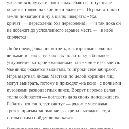
уж если всю «уху» игроки «выхлебают», то тут шале
остается только на свои ноги надеяться. Игроки отопки с
земли похватают и ну в шалю швырять: «Уха, —
кричат, — пересолена! Уха пересолена!» — и так пока он
не добежит до условленного заранее места — «в избе
спрячется».
Любит челядёшка посмотреть, как взрослые в «коно»
яичками играют: пускают их по лоточку в большое
углубление, которое «майданом» или «коно» называется.
Чье яичко окажется выбитым, то игроки себе забирают.
Игра азартная, лихая. Мастаки по целой корзинке яиц
могут выиграть, потому и приходят «на коно» с полными
кузовками разноцветных яичек. Вокруг игроков целая
толпа собирается — поглазеть да за своих попереживать.
Ребятня, конечно, тут как тут — рядом с мастаками
трется, приемы запоминает, секреты выглядывает, а
потом и сама пойдет яички катать.
Воткнут в землю, где местечко поровнее, два прутика —