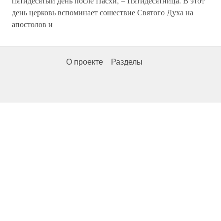
пятидесятый день после Пасхи, – Пятидесятница. В этот
день церковь вспоминает сошествие Святого Духа на
апостолов и
О проекте
Разделы