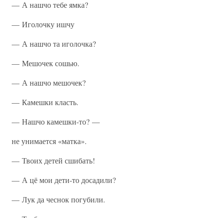
— А нашчо тебе ямка?
— Иголочку ишчу
— А нашчо та иголочка?
— Мешочек сошью.
— А нашчо мешочек?
— Камешки класть.
— Нашчо камешки-то? —
не унимается «матка».
— Твоих детей сшибать!
— А цё мои дети-то досадили?
— Лук да чеснок погубили.