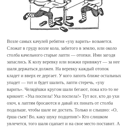
Возле самых качулей ребятня «уху варить» возьмется.
Сложат в груду возле кола, забитого в землю, или около
столба качельного старые лапти — отопки. Ими загодя
запаслись. К колу веревку или вожжи привяжут — за нее
шаля держаться должен. На веревку каждый отопок
кладет и вверх ее дергает. У кого лапоть ближе остальных
упадет — тот и будет шалить, лапти стеречь, «уху
варить». Челядёшки кругом шали бегают, пока кто-то не
крикнет: «Уха поспела! Уха поспела!» Тут все, кто до ухи
охоч, к лаптям бросаются и давай их пинать от столба
подальше, чтобы шале не достать. Только и слышно: «О,
ёрша съев! Во, каку шуку подцепив!» Кто слишком
увлечется, того шаля сцапает и на свое место поставит. А