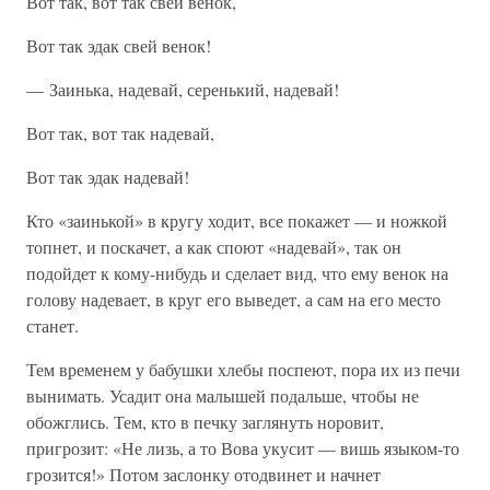
Вот так, вот так свей венок,
Вот так эдак свей венок!
— Заинька, надевай, серенький, надевай!
Вот так, вот так надевай,
Вот так эдак надевай!
Кто «заинькой» в кругу ходит, все покажет — и ножкой
топнет, и поскачет, а как споют «надевай», так он
подойдет к кому-нибудь и сделает вид, что ему венок на
голову надевает, в круг его выведет, а сам на его место
станет.
Тем временем у бабушки хлебы поспеют, пора их из печи
вынимать. Усадит она малышей подальше, чтобы не
обожглись. Тем, кто в печку заглянуть норовит,
пригрозит: «Не лизь, а то Вова укусит — вишь языком-то
грозится!» Потом заслонку отодвинет и начнет