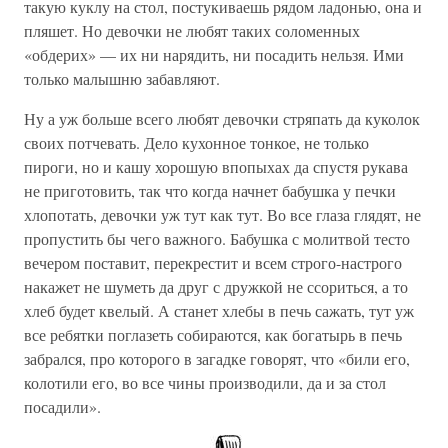
такую куклу на стол, постукиваешь рядом ладонью, она и
пляшет. Но девочки не любят таких соломенных
«обдерих» — их ни нарядить, ни посадить нельзя. Ими
только малышню забавляют.
Ну а уж больше всего любят девочки стряпать да куколок
своих потчевать. Дело кухонное тонкое, не только
пироги, но и кашу хорошую впопыхах да спустя рукава
не приготовить, так что когда начнет бабушка у печки
хлопотать, девочки уж тут как тут. Во все глаза глядят, не
пропустить бы чего важного. Бабушка с молитвой тесто
вечером поставит, перекрестит и всем строго-настрого
накажет не шуметь да друг с дружкой не ссориться, а то
хлеб будет квелый. А станет хлебы в печь сажать, тут уж
все ребятки поглазеть собираются, как богатырь в печь
забрался, про которого в загадке говорят, что «били его,
колотили его, во все чины производили, да и за стол
посадили».