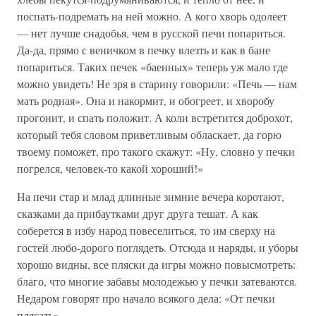
поспать-подремать на ней можно. А кого хворь одолеет
— нет лучше снадобья, чем в русской печи попариться.
Да-да, прямо с веничком в печку влезть и как в бане
попариться. Таких печек «баенных» теперь уж мало где
можно увидеть! Не зря в старину говорили: «Печь — нам
мать родная». Она и накормит, и обогреет, и хворобу
прогонит, и спать положит. А коли встретится доброхот,
который тебя словом приветливым обласкает, да горю
твоему поможет, про такого скажут: «Ну, словно у печки
погрелся, человек-то какой хороший!»
На печи стар и млад длинные зимние вечера коротают,
сказками да прибаутками друг друга тешат. А как
соберется в избу народ повеселиться, то им сверху на
гостей любо-дорого поглядеть. Отсюда и наряды, и уборы
хорошо видны, все пляски да игры можно повысмотреть:
благо, что многие забавы молодежью у печки затеваются.
Недаром говорят про начало всякого дела: «От печки
плясать».