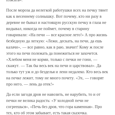
После мороза да нелегкой работушки всех на печку тянет
как к весеннему солнышку. Вот почему, кто ни разу в
деревне не бывал и настоящую русскую печку в глаза не
видывал, никогда не поймет, почему в старину
говаривали: «На печи — все красное лето!» А про жизнь
безбедную да легкую: «Лежи, дескать, на печи, да ешь
калачи», — все равно, как в раю, значит! Кому ж после
этого на печи полежать да понежиться не захочется.
«Хлебом меня не корми, только с печки не гони, —
скажут. — Так бы весь век на печи и царствовал». Да
только тут уж и до безделья и лени недалеко. Кто весь век
на печке лежит, тому не много почету. «Эх, — говорят
про него, — лень да отек!»
Да если загодя дров не навозить, не нарубить, то и от
печки не велика радость: «У холодной печи не
согреешься», «Печь без дров, что гора каменная». Про
тех, кто об этом забывает, есть такая сказочка.