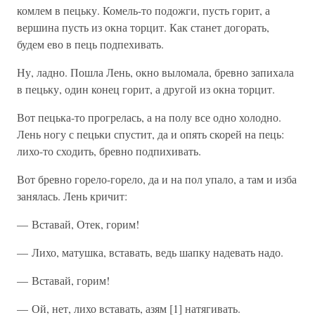
комлем в пецьку. Комель-то подожги, пусть горит, а
вершина пусть из окна торцит. Как станет догорать,
будем ево в пець подпехивать.
Ну, ладно. Пошла Лень, окно выломала, бревно запихала
в пецьку, один конец горит, а другой из окна торцит.
Вот пецька-то прогрелась, а на полу все одно холодно.
Лень ногу с пецьки спустит, да и опять скорей на пець:
лихо-то сходить, бревно подпихивать.
Вот бревно горело-горело, да и на пол упало, а там и изба
занялась. Лень кричит:
— Вставай, Отек, горим!
— Лихо, матушка, вставать, ведь шапку надевать надо.
— Вставай, горим!
— Ой, нет, лихо вставать, азям [1] натягивать.