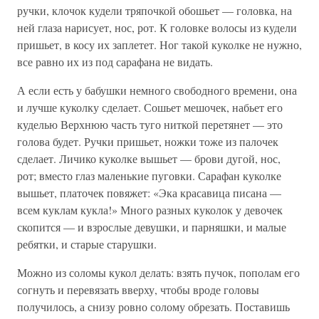
ручки, клочок кудели тряпочкой обошьет — головка, на
ней глаза нарисует, нос, рот. К головке волосы из кудели
пришьет, в косу их заплетет. Ног такой куколке не нужно,
все равно их из под сарафана не видать.
А если есть у бабушки немного свободного времени, она
и лучше куколку сделает. Сошьет мешочек, набьет его
куделью Верхнюю часть туго ниткой перетянет — это
голова будет. Ручки пришьет, ножки тоже из палочек
сделает. Личико куколке вышьет — брови дугой, нос,
рот; вместо глаз маленькие пуговки. Сарафан куколке
вышьет, платочек повяжет: «Эка красавица писана —
всем куклам кукла!» Много разных куколок у девочек
скопится — и взрослые девушки, и парняшки, и малые
ребятки, и старые старушки.
Можно из соломы кукол делать: взять пучок, пополам его
согнуть и перевязать вверху, чтобы вроде головы
получилось, а снизу ровно солому обрезать. Поставишь