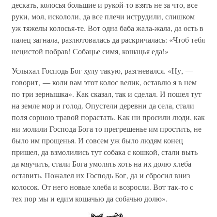
дескать, колосья большие и рукой-то взять не за что, все
руки, мол, искололи, да все плечи иструдили, слишком
уж тяжелы колосья-те. Вот одна баба жала-жала, да ость в
палец загнала, разлютовалась да раскричалась: «Чтоб тебя
нецистой побрав! Собацье симя, кошацья еда!»
Услыхал Господь Бог хулу такую, разгневался. «Ну, —
говорит, — коли вам этот колос велик, оставлю я в нем
по три зернышка». Как сказал, так и сделал. И пошел тут
на земле мор и голод. Опустели деревни да села, стали
поля сорною травой порастать. Как ни просили люди, как
ни молили Господа Бога то прегрешенье им простить, не
было им прощенья. И совсем уж было людям конец
пришел, да взмолились тут собака с кошкой, стали выть
да мяучить, стали Бога умолять хоть на их долю хлеба
оставить. Пожалел их Господь Бог, да и сбросил вниз
колосок. От него новые хлеба и возросли. Вот так-то с
тех пор мы и едим кошачью да собачью долю».