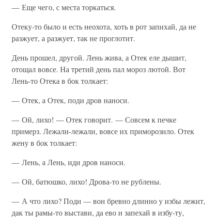
— Еще чего, с места торкаться.
Отеку-то было и есть неохота, хоть в рот запихай, да не
разжует, а разжует, так не проглотит.
День прошел, другой. Лень жива, а Отек еле дышит,
отощал вовсе. На третий день пал мороз лютой. Вот
Лень-то Отека в бок толкает:
— Отек, а Отек, поди дров наноси.
— Ой, лихо! — Отек говорит. — Совсем к печке
примерз. Лежали-лежали, вовсе их приморозило. Отек
жену в бок толкает:
— Лень, а Лень, иди дров наноси.
— Ой, батюшко, лихо! Дрова-то не рублены.
— А что лихо? Поди — вон бревно длинно у избы лежит,
дак ты рамы-то выстави, да ево и запехай в избу-ту,