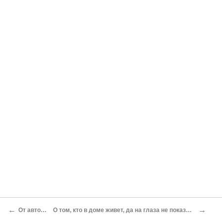
←
→
От авторов
О том, кто в доме живет, да на глаза не показывается