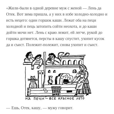
«Жили-были в одной деревне муж с женой — Лень да
Отек. Вот зима пришла, а у них в избе холодно-холодно и
исть нецего: один горшок каши. Лежат оба на пеци
холодной и пець затопить сойти неохота, и до каши
дойти мочи нет. Лень с краю лежит, ей легче, рукой до
горшка дотянется, персты в кашу спустит, ухопит кусок
да и съист. Полежит-полежит, снова ухопит и съист.
— Ешь, Отек, кашу, — мужу говорит.