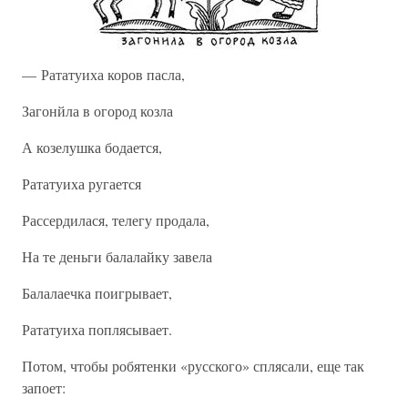
— Рататуиха коров пасла,
Загонйла в огород козла
А козелушка бодается,
Рататуиха ругается
Рассердилася, телегу продала,
На те деньги балалайку завела
Балалаечка поигрывает,
Рататуиха поплясывает.
Потом, чтобы робятенки «русского» сплясали, еще так
запоет: