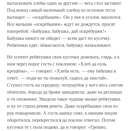
вытаскивать хлебы один за другим — весь стол заставит.
Под конец самый маленький хлебец из остатков теста
вытащит — «оскрёбышек». Он у нее в уголок завалился.
Все малыши «оскрёбышек» ждут не дождутся, просят
наперебой: «Бабушка, бабушка, дай оскрёбушек!»
Бабушка никого не обидит — всем даст по кусочку.
Ребятенки едят, обжигаются, бабушку нахваливают.
Не успеют ребятушки свои кусочки дожевать, глядь, а к
ним через порог гость с поклоном: «Хлеб да соль,
крещёны», — говорит. «Хлеба исть, — ему бабушка в
ответ, — поди-ко ты пожалуй, садись да хвастай».
Ступил гость на середину, полушубок у него весь снегом
облеплен, борода да брови заиндевели, даже на ресницах
и то снежинки. Увидели такое чудище малые ребятушки,
и ну от страха ревмя реветь. Даже оскрёбышки свои из
рук повыронили. А гость шапку снял, к иконам лицом
оборотился, перекрестился да поклон отвесил. Потом
кусочки те с пола поднял, да и говорит: «Грешно,