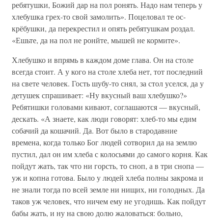
ребятушки, Божий дар на пол ронять. Надо нам теперь у
хлебушка грех-то свой замолить». Поцеловал те ос-
крёбушки, да перекрестил и опять ребятушкам роздал.
«Ешьте, да на пол не ронйте, мышей не кормите».
Хлебушко и впрямь в каждом доме глава. Он на столе
всегда стоит. А у кого на столе хлеба нет, тот последний
на свете человек. Гость шубу-то снял, за стол уселся, да у
детушек спрашивает: «Ну вкусный ваш хлебушко?»
Ребятишки головами кивают, соглашаются — вкусный,
дескать. «А знаете, как люди говорят: хлеб-то мы едим
собачий да кошачий. Да. Вот было в стародавние
времена, когда только Бог людей сотворил да на землю
пустил, дал он им хлеба с колосьями до самого корня. Как
пойдут жать, так что ни горсть, то сноп, а в три снопа —
уж и копна готова. Было у людей хлеба полны закрома и
не знали тогда по всей земле ни нищих, ни голодных. Да
таков уж человек, что ничем ему не угодишь. Как пойдут
бабы жать, и ну на свою долю жаловаться: больно,