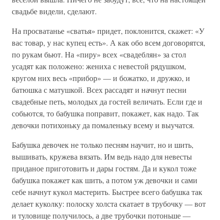
свадьбе видели, сделают.
На просватанье «сватья» придет, поклонится, скажет: «У
вас товар, у нас купец есть». А как обо всем договорятся,
по рукам бьют. На «пиру» всех «свадеблян» за стол
усадят как положено: жениха с невестой рядушком,
кругом них весь «прибор» — и божатко, и дружко, и
батюшка с матушкой. Всех рассадят и начнут песни
свадебные петь, молодых да гостей величать. Если где и
собьются, то бабушка поправит, покажет, как надо. Так
девочки потихоньку да помаленьку всему и выучатся.
Бабушка девочек не только песням научит, но и шить,
вышивать, кружева вязать. Им ведь надо для невесты
приданое приготовить и дары гостям. Да и кукол тоже
бабушка покажет как шить, а потом уж девочки и сами
себе начнут кукол мастерить. Быстрее всего бабушка так
делает куколку: полоску холста скатает в трубочку — вот
и туловище получилось, а две трубочки потоньше —