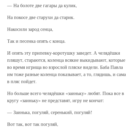
— На болоте две гагары да кулик,
На покосе две старухи да старик.
Накосили зарод сенца,
Так и песенка опять с конца.
И опять эту припевку-коротушку заведет. А челядёшки
пляшут, стараются, коленца всякие выкидывают, которые
во время игрища во взрослой пляске видели. Баба Павла
им тоже разные коленца показывает, а то, глядишь, и сама
в пляс пойдет.
Но больше всего челядёшки «заиньку» любят. Пока все в
кругу «заиньку» не представят, игру не кончат:
— Заинька, погуляй, серенький, погуляй!
Вот так, вот так погуляй,