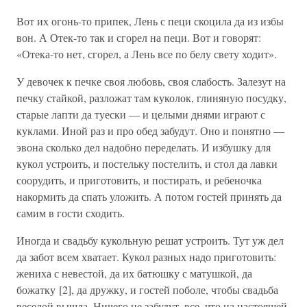
Вот их огонь-то припек, Лень с пеци скоцила да из избы
вон. А Отек-то так и сгорел на пеци. Вот и говорят:
«Отека-то нет, сгорел, а Лень все по белу свету ходит».
У девочек к печке своя любовь, своя слабость. Залезут на
печку стайкой, разложат там куколок, глиняную посудку,
старые лапти да туески — и целыми днями играют с
куклами. Иной раз и про обед забудут. Оно и понятно —
эвона сколько дел надобно переделать. И избушку для
кукол устроить, и постельку постелить, и стол да лавки
соорудить, и приготовить, и постирать, и ребеночка
накормить да спать уложить. А потом гостей принять да
самим в гости сходить.
Иногда и свадьбу кукольную решат устроить. Тут уж дел
да забот всем хватает. Кукол разных надо приготовить:
жениха с невестой, да их батюшку с матушкой, да
божатку [2], да дружку, и гостей поболе, чтобы свадьба
веселой вышла. Ничего не забудут, все, что на настоящей