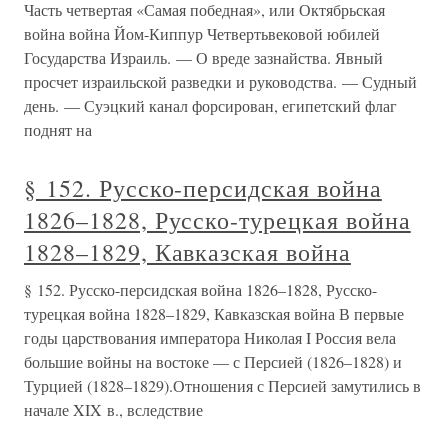
Часть четвертая «Самая победная», или Октябрьская
война война Йом-Киппур Четвертьвековой юбилей
Государства Израиль. — О вреде зазнайства. Явный
просчет израильской разведки и руководства. — Судный
день. — Суэцкий канал форсирован, египетский флаг
поднят на
§ 152. Русско-персидская война
1826–1828, Русско-турецкая война
1828–1829, Кавказская война
§ 152. Русско-персидская война 1826–1828, Русско-
турецкая война 1828–1829, Кавказская война В первые
годы царствования императора Николая I Россия вела
большие войны на востоке — с Персией (1826–1828) и
Турцией (1828–1829).Отношения с Персией замутились в
начале XIX в., вследствие