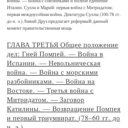
войны. — Война с союзниками и полное единение
Италии. Сулла и Марий: первая война с Митридатом;
первая междоусобная война. Диктатура Суллы (100-78 гг.
до н. э.) Ливий Друз предлагает реформыВ данный
момент правительственная мощь
ГЛАВА ТРЕТЬЯ Общее положение
дел: Гней Помпей. — Война в
Испании. — Невольническая
война. — Война с морскими
разбойниками. — Война на
Востоке. — Третья война с
Митридатом. — Заговор
Катилины. — Возвращение Помпея
и первый триумвират. (78–60 гг. до
н. э.)