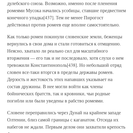
дулебского союза. Возможно, именно после пленения
ромеями Мусока начались усобицы, ставшие предвестием
конечного упадка[437]. Тем не менее Пирогост
действовал против ромеев еще вполне самостоятельно.
Как только ромеи покинули словенские земли, беженцы
вернулись в свои дома и стали готовиться к отмщению.
Неясно, хватало ли реально сил для масштабного
вторжения — его так и не последовало, хотя слухи о нем
тревожили Константинополь[438]. Но небольшой отряд
словен все-таки вторгся в пределы державы ромеев.
Дерзость и жестокость этих напавших указывает на
состав дружины. В нее могли войти как члены
бойнических братств, так и кровники, чьи родные
погибли или были уведены в рабство ромеями.
Словене переправились через Дунай на крайнем западе
Олтении, близ самой границы с каганатом. Отсюда их
набегов не ждали. Первым делом они захватили крепость