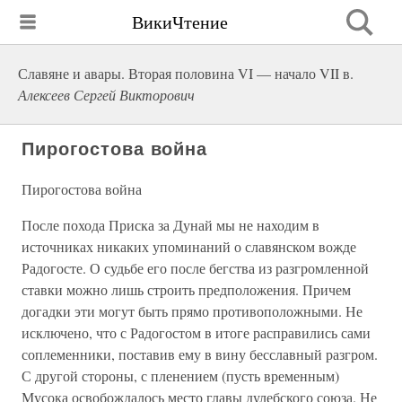
ВикиЧтение
Славяне и авары. Вторая половина VI — начало VII в.
Алексеев Сергей Викторович
Пирогостова война
Пирогостова война
После похода Приска за Дунай мы не находим в
источниках никаких упоминаний о славянском вожде
Радогосте. О судьбе его после бегства из разгромленной
ставки можно лишь строить предположения. Причем
догадки эти могут быть прямо противоположными. Не
исключено, что с Радогостом в итоге расправились сами
соплеменники, поставив ему в вину бесславный разгром.
С другой стороны, с пленением (пусть временным)
Мусока освобождалось место главы дулебского союза. Не