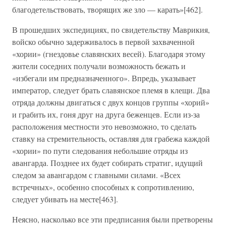
благодетельствовать, творящих же зло — карать»[462].
В прошедших экспедициях, по свидетельству Маврикия,
войско обычно задерживалось в первой захваченной
«хории» (гнездовье славянских весей). Благодаря этому
жители соседних получали возможность бежать и
«избегали им предназначенного». Впредь, указывает
император, следует брать славянское племя в клещи. Два
отряда должны двигаться с двух концов группы «хорий»
и грабить их, гоня друг на друга беженцев. Если из-за
расположения местности это невозможно, то сделать
ставку на стремительность, оставляя для грабежа каждой
«хории» по пути следования небольшие отряды из
авангарда. Позднее их будет собирать стратиг, идущий
следом за авангардом с главными силами. «Всех
встречных», особенно способных к сопротивлению,
следует убивать на месте[463].
Неясно, насколько все эти предписания были претворены