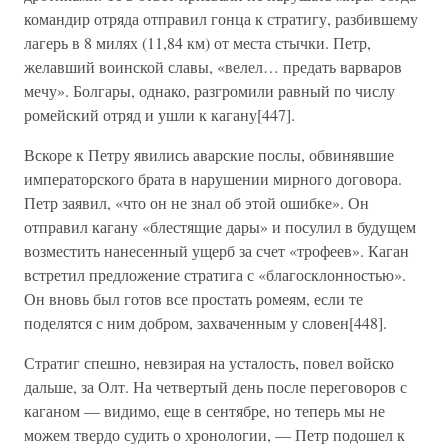
командир отряда отправил гонца к стратигу, разбившему
лагерь в 8 милях (11,84 км) от места стычки. Петр,
желавший воинской славы, «велел… предать варваров
мечу». Болгары, однако, разгромили равный по числу
ромейский отряд и ушли к кагану[447].
Вскоре к Петру явились аварские послы, обвинявшие
императорского брата в нарушении мирного договора.
Петр заявил, «что он не знал об этой ошибке». Он
отправил кагану «блестящие дары» и посулил в будущем
возместить нанесенный ущерб за счет «трофеев». Каган
встретил предложение стратига с «благосклонностью».
Он вновь был готов все простать ромеям, если те
поделятся с ним добром, захваченным у словен[448].
Стратиг спешно, невзирая на усталость, повел войско
дальше, за Олт. На четвертый день после переговоров с
каганом — видимо, еще в сентябре, но теперь мы не
можем твердо судить о хронологии, — Петр подошел к