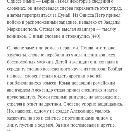
Одиссе (ныне — Варна). Имея некоторые сведения о
словенах, он намеревался сперва перехватить этот отряд,
а затем переправиться за Дунай. Из Одисса Петр привел
войско в расположенный западнее, недалеко от Залдапы
Маркианополь. Отсюда он выслал авангард — тысячу
конников. С ними словене и столкнулись[440].
Словене заметили ромеев первыми. Поняв, что также
замечены, словене перебили из числа пленников всех
боеспособных мужчин. Детей и женщин они согнали в
середину спешно возведенного круга из повозок. Взойдя
на возы, словене стали кидать дротики в коней
приблизившихся ромеев. Командовавший ромейским
авангардом Александр отдал приказ спешиться и идти
врукопашную. Ромеи пешими ринулись на заграждение,
стреляя в ответ на дротики. Словене упорно защищались.
Но, наконец, одному из солдат Александра удалось
заскочить на воз и сойтись с противниками лицом к
лицу, пустив в ход меч. За ним последовали и другие.