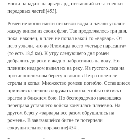
могли нападать на арьергард, отставший из-за спешки
передовых частей[453].
Ромеи не могли найти питьевой воды и начали утолять
жажду вином из своих фляг. Так продолжалось три дня,
пока, наконец, в плен не попал какой-то «варвар». От
него узнали, что до Яломицы всего «четыре парасанга»
(то есть 18,5 км). К утру следующего дня ромеи
добрались до реки и жадно набросились на воду. Но
пленник недаром вывел их на реку. Из густого леса на
противоположном берегу в воинов Петра полетели
стрелы и копья. Множество ромеев погибло. Оставшиеся
принялись спешно сооружать плоты, чтобы сойтись с
врагом в ближнем бою. Но беспорядочно начавшаяся
переправа уставшего войска кончилась плачевно. На
другом берегу «варвары все разом обрушились на
ромеев». В завязавшейся битве те потерпели
сокрушительное поражение[454].