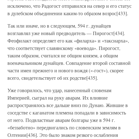
исключено, что Радогост отправился на север и его статус
в дулебском объединении каким-то образом возрос[433].
Так или иначе, но в следующем, 594 г. дунайцев
возглавлял уже новый предводитель — Пирогост[434].
Феофилакт определяет его как «филарха» и «таксиарха»,
что соответствует славянскому «воевода». Пирогост,
таким образом, считался не общим князем, а общим
военачальником дунайцев. Совпадение второй составной
части имен прежнего и нового вождя («-гост»), скорее
всего, свидетельствует об их родстве[435].
Уже говорилось, что удар, нанесенный словенам
Империей, сыграл на руку аварам. Их влияние
распространялось все дальше вниз по Дунаю. Жившие в
соседстве с каганатом племена попадали в зависимость
от него. Подвластные аварам болгары уже в 594 г.
«беззаботно» передвигались по словенским землям в
Олтении[436]. Это было знаком резкого ослабления