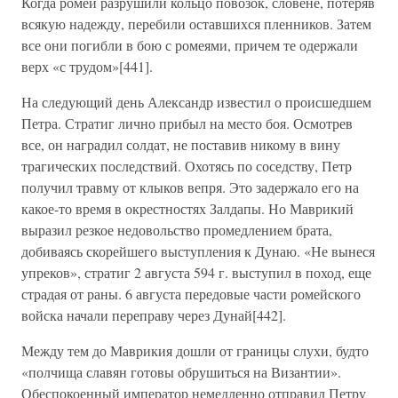
Когда ромеи разрушили кольцо повозок, словене, потеряв
всякую надежду, перебили оставшихся пленников. Затем
все они погибли в бою с ромеями, причем те одержали
верх «с трудом»[441].
На следующий день Александр известил о происшедшем
Петра. Стратиг лично прибыл на место боя. Осмотрев
все, он наградил солдат, не поставив никому в вину
трагических последствий. Охотясь по соседству, Петр
получил травму от клыков вепря. Это задержало его на
какое-то время в окрестностях Залдапы. Но Маврикий
выразил резкое недовольство промедлением брата,
добиваясь скорейшего выступления к Дунаю. «Не вынеся
упреков», стратиг 2 августа 594 г. выступил в поход, еще
страдая от раны. 6 августа передовые части ромейского
войска начали переправу через Дунай[442].
Между тем до Маврикия дошли от границы слухи, будто
«полчища славян готовы обрушиться на Византии».
Обеспокоенный император немедленно отправил Петру