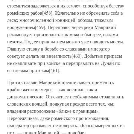
стремиться задержаться в их земле», способствуя бегству
ромейских рабов[458]. Желательно не обременять себя в
лесах многочисленной конницей, обозом, тяжелым
вооружением[459]. Переправы через реки Маврикий
рекомендует производить как можно быстрее, силами
пехоты. Под ее прикрытием можно уже наводить мосты.
Главную ставку в борьбе со славянами император
советует делать на внезапность[460]. Добытые припасы
не скапливать при войске, а переправлять на Дунай по
его левым притокам[461].
Против славян Маврикий предписывает применять
крайне жесткие меры — как военные, так и
дипломатические. Он считает необходимым стравливать
словенских вождей, подкупая прежде всего тех, чьи
владения расположены «ближе к границам».
Перебежчикам, даже ромейского происхождения,
император призывает не доверять. «Благонамеренных из
них, — пишет Маврикий, — подобает