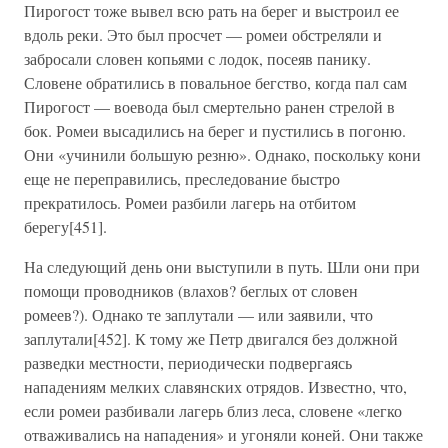
Пирогост тоже вывел всю рать на берег и выстроил ее
вдоль реки. Это был просчет — ромеи обстреляли и
забросали словен копьями с лодок, посеяв панику.
Словене обратились в повальное бегство, когда пал сам
Пирогост — воевода был смертельно ранен стрелой в
бок. Ромеи высадились на берег и пустились в погоню.
Они «учинили большую резню». Однако, поскольку кони
еще не переправились, преследование быстро
прекратилось. Ромеи разбили лагерь на отбитом
берегу[451].
На следующий день они выступили в путь. Шли они при
помощи проводников (влахов? беглых от словен
ромеев?). Однако те заплутали — или заявили, что
заплутали[452]. К тому же Петр двигался без должной
разведки местности, периодически подвергаясь
нападениям мелких славянских отрядов. Известно, что,
если ромеи разбивали лагерь близ леса, словене «легко
отваживались на нападения» и угоняли коней. Они также