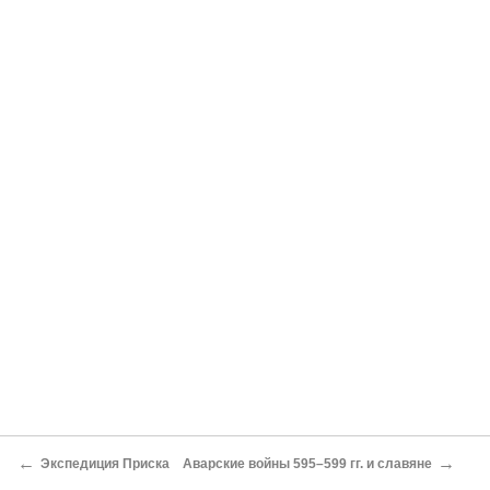
←
→
Экспедиция Приска
Аварские войны 595–599 гг. и славяне