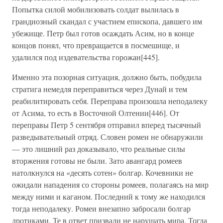
Попытка силой мобилизовать солдат вылилась в
грандиозный скандал с участием епископа, давшего им
убежище. Петр был готов осаждать Асим, но в конце
концов понял, что превращается в посмешище, и
удалился под издевательства горожан[445].
Именно эта позорная ситуация, должно быть, побудила
стратига немедля переправиться через Дунай и тем
реабилитировать себя. Переправа произошла неподалеку
от Асима, то есть в Восточной Олтении[446]. От
переправы Петр 5 сентября отправил вперед тысячный
разведывательный отряд. Словен ромеи не обнаружили
— это лишний раз доказывало, что реальные силы
вторжения готовы не были. Зато авангард ромеев
натолкнулся на «десять сотен» болгар. Кочевники не
ожидали нападения со стороны ромеев, полагаясь на мир
между ними и каганом. Последний к тому же находился
тогда неподалеку. Ромеи внезапно забросали болгар
дротиками. Те в ответ призвали не нарушать мира. Тогда