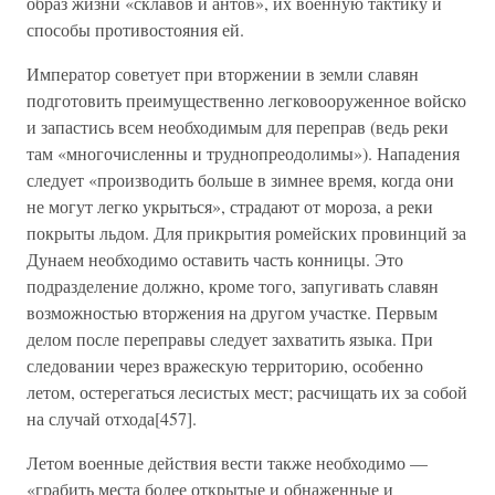
образ жизни «склавов и антов», их военную тактику и
способы противостояния ей.
Император советует при вторжении в земли славян
подготовить преимущественно легковооруженное войско
и запастись всем необходимым для переправ (ведь реки
там «многочисленны и труднопреодолимы»). Нападения
следует «производить больше в зимнее время, когда они
не могут легко укрыться», страдают от мороза, а реки
покрыты льдом. Для прикрытия ромейских провинций за
Дунаем необходимо оставить часть конницы. Это
подразделение должно, кроме того, запугивать славян
возможностью вторжения на другом участке. Первым
делом после переправы следует захватить языка. При
следовании через вражескую территорию, особенно
летом, остерегаться лесистых мест; расчищать их за собой
на случай отхода[457].
Летом военные действия вести также необходимо —
«грабить места более открытые и обнаженные и