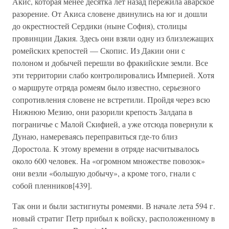
Акис, которая менее десятка лет назад пережила аварское
разорение. От Акиса словене двинулись на юг и дошли
до окрестностей Сердики (ныне София), столицы
провинции Дакия. Здесь они взяли одну из близлежащих
ромейских крепостей — Скопис. Из Дакии они с
полоном и добычей перешли во фракийские земли. Все
эти территории слабо контролировались Империей. Хотя
о маршруте отряда ромеям было известно, серьезного
сопротивления словене не встретили. Пройдя через всю
Нижнюю Мезию, они разорили крепость Залдапа в
пограничье с Малой Скифией, а уже отсюда повернули к
Дунаю, намереваясь переправиться где-то близ
Доростола. К этому времени в отряде насчитывалось
около 600 человек. На «огромном множестве повозок»
они везли «большую добычу», а кроме того, гнали с
собой пленников[439].
Так они и были застигнуты ромеями. В начале лета 594 г.
новый стратиг Петр прибыл к войску, расположенному в