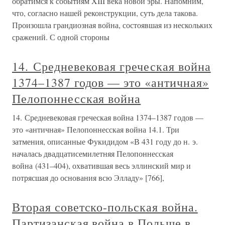
обратимся к событиям XIII века новой эры. Напомним,
что, согласно нашей реконструкции, суть дела такова.
Произошла грандиозная война, состоявшая из нескольких
сражений. С одной стороны
14. Средневековая греческая война
1374–1387 годов — это «античная»
Пелопоннесская война
14. Средневековая греческая война 1374–1387 годов —
это «античная» Пелопоннесская война 14.1. Три
затмения, описанные Фукидидом «В 431 году до н. э.
началась двадцатисемилетняя Пелопоннесская
война (431–404), охватившая весь эллинский мир и
потрясшая до основания всю Элладу» [766],
Вторая советско-польская война.
Партизанская война в Польше в