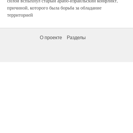
силой вспыхнул старый арабо-израильский конфликт,
причиной, которого была борьба за обладание
территорией
О проекте
Разделы