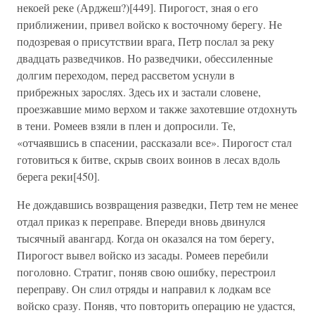
некоей реке (Арджеш?)[449]. Пирогост, зная о его
приближении, привел войско к восточному берегу. Не
подозревая о присутствии врага, Петр послал за реку
двадцать разведчиков. Но разведчики, обессиленные
долгим переходом, перед рассветом уснули в
прибрежных зарослях. Здесь их и застали словене,
проезжавшие мимо верхом и также захотевшие отдохнуть
в тени. Ромеев взяли в плен и допросили. Те,
«отчаявшись в спасении, рассказали все». Пирогост стал
готовиться к битве, скрыв своих воинов в лесах вдоль
берега реки[450].
Не дождавшись возвращения разведки, Петр тем не менее
отдал приказ к переправе. Впереди вновь двинулся
тысячный авангард. Когда он оказался на том берегу,
Пирогост вывел войско из засады. Ромеев перебили
поголовно. Стратиг, поняв свою ошибку, перестроил
переправу. Он слил отряды и направил к лодкам все
войско сразу. Поняв, что повторить операцию не удастся,