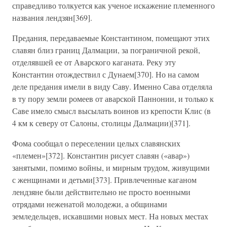
справедливо толкуется как ученое искажение племенного
названия лендзян[369].
Предания, передаваемые Константином, помещают этих
славян близ границ Далмации, за пограничной рекой,
отделявшей ее от Аварского каганата. Реку эту
Константин отождествил с Дунаем[370]. Но на самом
деле предания имели в виду Саву. Именно Сава отделяла
в ту пору земли ромеев от аварской Паннонии, и только к
Саве имело смысл высылать воинов из крепости Клис (в
4 км к северу от Салоны, столицы Далмации)[371].
Фома сообщал о переселении целых славянских
«племен»[372]. Константин рисует славян («авар»)
занятыми, помимо войны, и мирным трудом, живущими
с женщинами и детьми[373]. Привлеченные каганом
лендзяне были действительно не просто военными
отрядами неженатой молодежи, а общинами
земледельцев, искавшими новых мест. На новых местах