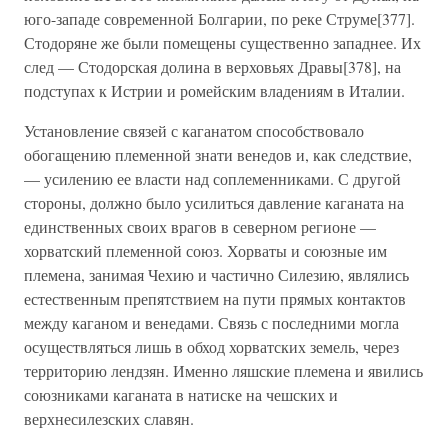
юго-западе современной Болгарии, по реке Струме[377].
Стодоряне же были помещены существенно западнее. Их
след — Стодорская долина в верховьях Дравы[378], на
подступах к Истрии и ромейским владениям в Италии.
Установление связей с каганатом способствовало
обогащению племенной знати венедов и, как следствие,
— усилению ее власти над соплеменниками. С другой
стороны, должно было усилиться давление каганата на
единственных своих врагов в северном регионе —
хорватский племенной союз. Хорваты и союзные им
племена, занимая Чехию и частично Силезию, являлись
естественным препятствием на пути прямых контактов
между каганом и венедами. Связь с последними могла
осуществляться лишь в обход хорватских земель, через
территорию лендзян. Именно ляшские племена и явились
союзниками каганата в натиске на чешских и
верхнесилезских славян.