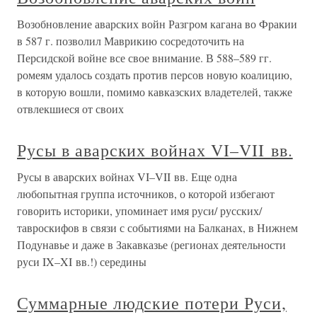
Возобновление аварских войн Разгром кагана во Фракии
в 587 г. позволил Маврикию сосредоточить на
Персидской войне все свое внимание. В 588–589 гг.
ромеям удалось создать против персов новую коалицию,
в которую вошли, помимо кавказских владетелей, также
отвлекшиеся от своих
Русы в аварских войнах VI–VII вв.
Русы в аварских войнах VI–VII вв. Еще одна
любопытная группа источников, о которой избегают
говорить историки, упоминает имя руси/ русских/
тавроскифов в связи с событиями на Балканах, в Нижнем
Подунавье и даже в Закавказье (регионах деятельности
руси IX–XI вв.!) середины
Суммарные людские потери Руси,