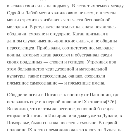
выслало свои силы на подмогу. В лесистых землях между
Одрой и Лабой места хватало явно не всем, и племена
могли стремиться избавиться от части беспокойной
молодежи. В результате на землях каганата появились
ободричи, смоляне и стодоряне. Каган призывал в
данном случае именно «воинские силы», а не общины
переселенцев. Прибывали, соответственно, молодые
воины, которых каган расселял и обустраивал среди
своих подданных — словен и гепидов. Утрачивая при
этом большинство черт духовной и материальной
культуры, такие переселенцы, однако, сохраняли
племенное самосознание — и племенные имена.
Ободричи осели в Потисье, к востоку от Паннонии, где
оставались еще и в первой половине IX столетия[376].
Возможно, что в этом же регионе, основной базе для
вторжений кагана в Иллирик, или даже уже за Дунаем, в
Поморавье, были сначала поселены смоляне. В первой
половине IX в. это племя жило далеко к югу от Дуная, на