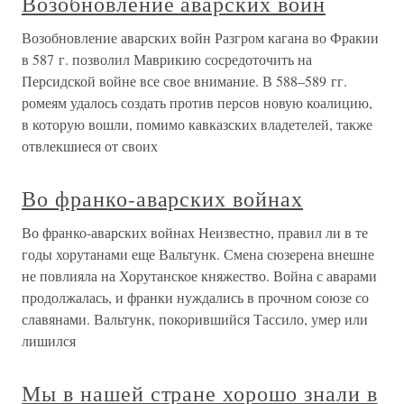
Возобновление аварских войн
Возобновление аварских войн Разгром кагана во Фракии
в 587 г. позволил Маврикию сосредоточить на
Персидской войне все свое внимание. В 588–589 гг.
ромеям удалось создать против персов новую коалицию,
в которую вошли, помимо кавказских владетелей, также
отвлекшиеся от своих
Во франко-аварских войнах
Во франко-аварских войнах Неизвестно, правил ли в те
годы хорутанами еще Вальтунк. Смена сюзерена внешне
не повлияла на Хорутанское княжество. Война с аварами
продолжалась, и франки нуждались в прочном союзе со
славянами. Вальтунк, покорившийся Тассило, умер или
лишился
Мы в нашей стране хорошо знали в