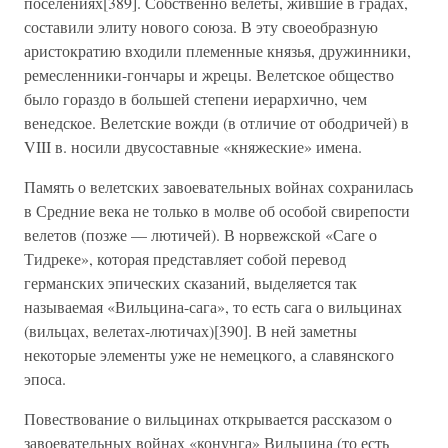
поселениях[389]. Собственно велеты, жившие в градах,
составили элиту нового союза. В эту своеобразную
аристократию входили племенные князья, дружинники,
ремесленники-гончары и жрецы. Велетское общество
было гораздо в большей степени иерархично, чем
венедское. Велетские вожди (в отличие от ободричей) в
VIII в. носили двусоставные «княжеские» имена.
Память о велетских завоевательных войнах сохранилась
в Средние века не только в молве об особой свирепости
велетов (позже — лютичей). В норвежской «Саге о
Тидреке», которая представляет собой перевод
германских эпических сказаний, выделяется так
называемая «Вильцина-сага», то есть сага о вильцинах
(вильцах, велетах-лютичах)[390]. В ней заметны
некоторые элементы уже не немецкого, а славянского
эпоса.
Повествование о вильцинах открывается рассказом о
завоевательных войнах «конунга» Вильцина (то есть