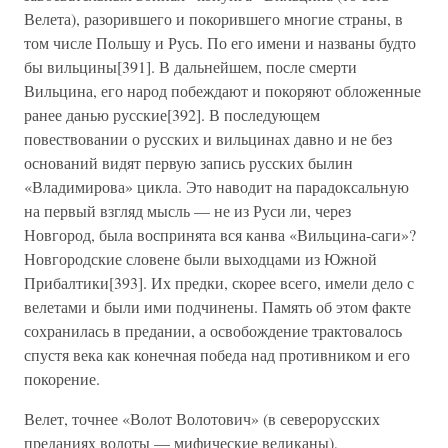
Велета), разорившего и покорившего многие страны, в
том числе Польшу и Русь. По его имени и названы будто
бы вильцины[391]. В дальнейшем, после смерти
Вильцина, его народ побеждают и покоряют обложенные
ранее данью русские[392]. В последующем
повествовании о русских и вильцинах давно и не без
оснований видят первую запись русских былин
«Владимирова» цикла. Это наводит на парадоксальную
на первый взгляд мысль — не из Руси ли, через
Новгород, была воспринята вся канва «Вильцина-саги»?
Новгородские словене были выходцами из Южной
Прибалтики[393]. Их предки, скорее всего, имели дело с
велетами и были ими подчинены. Память об этом факте
сохранилась в предании, а освобождение трактовалось
спустя века как конечная победа над противником и его
покорение.
Велет, точнее «Волот Волотович» (в северорусских
преданиях волоты — мифические великаны),