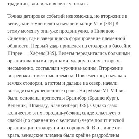
традиции, влились в велетскую знать.
Точная датировка событий невозможна, но вторжение в
венедские земли велеты начали в конце VI в.[384] К
этому моменту они уже продвинулись в Нижнюю
Силезию, где и завершилось формирование племенной
общности. Первый удар пришелся на стодорян в бассейне
Шпрее — Хафеля[385]. Велеты передвигались большими
организованными группами, ударную силу которых,
несомненно, составляли мужчины-воины. Вторжение
встревожило местные племена. Повсеместно, сначала в
землях стодорян, а потом и дальше на север, начали
возводиться укрепленные грады. На рубеже VI–VII вв.
были основаны крепостцы Бранибор (Бранденбург),
Кепеник, Шпандау, Бланкенберг[386]. Однако само
количество этих городищ-убежищ свидетельствует о
слабой (по сравнению с велетами) черте политической
организации стодорян и их сородичей. В отличие от
врага, венедские племена были крайне раздроблены