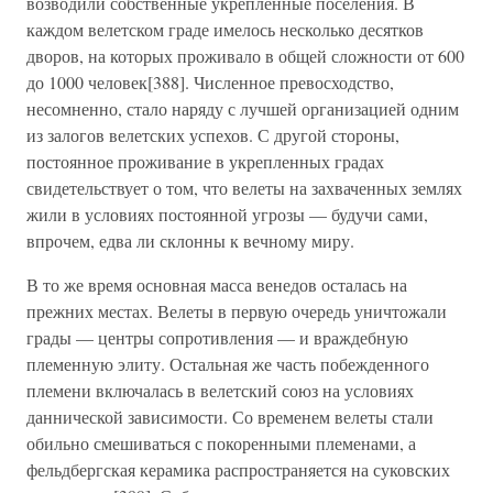
возводили собственные укрепленные поселения. В
каждом велетском граде имелось несколько десятков
дворов, на которых проживало в общей сложности от 600
до 1000 человек[388]. Численное превосходство,
несомненно, стало наряду с лучшей организацией одним
из залогов велетских успехов. С другой стороны,
постоянное проживание в укрепленных градах
свидетельствует о том, что велеты на захваченных землях
жили в условиях постоянной угрозы — будучи сами,
впрочем, едва ли склонны к вечному миру.
В то же время основная масса венедов осталась на
прежних местах. Велеты в первую очередь уничтожали
грады — центры сопротивления — и враждебную
племенную элиту. Остальная же часть побежденного
племени включалась в велетский союз на условиях
даннической зависимости. Со временем велеты стали
обильно смешиваться с покоренными племенами, а
фельдбергская керамика распространяется на суковских