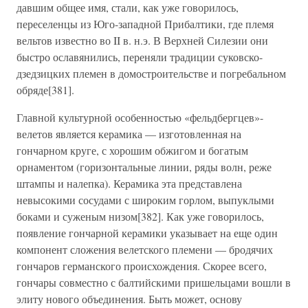
давшим общее имя, стали, как уже говорилось,
переселенцы из Юго-западной Прибалтики, где племя
вельтов известно во II в. н.э. В Верхней Силезии они
быстро ославянились, переняли традиции суковско-
дзедзицких племен в домостроительстве и погребальном
обряде[381].
Главной культурной особенностью «фельдбергцев»-
велетов является керамика — изготовленная на
гончарном круге, с хорошим обжигом и богатым
орнаментом (горизонтальные линии, ряды волн, реже
штампы и налепка). Керамика эта представлена
невысокими сосудами с широким горлом, выпуклыми
боками и суженым низом[382]. Как уже говорилось,
появление гончарной керамики указывает на еще один
компонент сложения велетского племени — бродячих
гончаров германского происхождения. Скорее всего,
гончары совместно с балтийскими пришельцами вошли в
элиту нового объединения. Быть может, основу