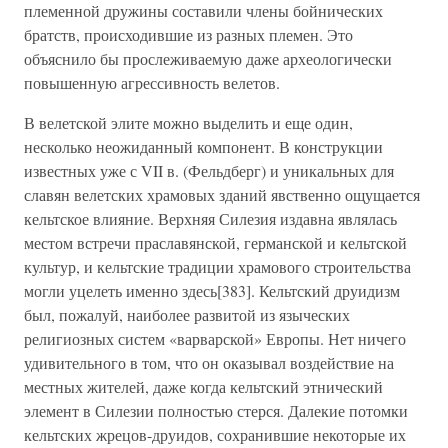
племенной дружины составили члены бойнических
братств, происходившие из разных племен. Это
объяснило бы прослеживаемую даже археологически
повышенную агрессивность велетов.
В велетской элите можно выделить и еще один,
несколько неожиданный компонент. В конструкции
известных уже с VII в. (Фельдберг) и уникальных для
славян велетских храмовых зданий явственно ощущается
кельтское влияние. Верхняя Силезия издавна являлась
местом встречи праславянской, германской и кельтской
культур, и кельтские традиции храмового строительства
могли уцелеть именно здесь[383]. Кельтский друидизм
был, пожалуй, наиболее развитой из языческих
религиозных систем «варварской» Европы. Нет ничего
удивительного в том, что он оказывал воздействие на
местных жителей, даже когда кельтский этнический
элемент в Силезии полностью стерся. Далекие потомки
кельтских жрецов-друидов, сохранившие некоторые их