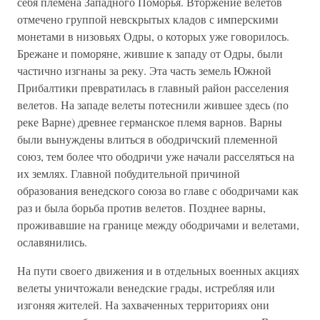
себя племена Западного Поморья. Вторжение велетов
отмечено группой невскрытых кладов с имперскими
монетами в низовьях Одры, о которых уже говорилось.
Брежане и поморяне, жившие к западу от Одры, были
частично изгнаны за реку. Эта часть земель Южной
Прибалтики превратилась в главный район расселения
велетов. На западе велеты потеснили жившее здесь (по
реке Варне) древнее германское племя варнов. Варны
были вынуждены влиться в ободричский племенной
союз, тем более что ободричи уже начали расселяться на
их землях. Главной побудительной причиной
образования венедского союза во главе с ободричами как
раз и была борьба против велетов. Позднее варны,
проживавшие на границе между ободричами и велетами,
ославянились.
На пути своего движения и в отдельных военных акциях
велеты уничтожали венедские грады, истребляя или
изгоняя жителей. На захваченных территориях они