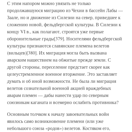
С этим напором можно увязать не только
продолжавшуюся миграцию из Чехии в бассейн Лабы —
Заале, но и движение из Силезии на север, приведшее к
сложению новой, фельдбергской культуры. В Силезии к
концу VI в., как полагают, строятся уже первые
оборонительные грады[379]. Носителями фельдбергской
культуры признаются славянские племена велетов
(вильцев)[380]. Их миграция могла быть вызвана
аварским нашествием на обжитые прежде земли. С
другой стороны, переселение предстает скорее как
целеустремленное военное вторжение. Это заставляет
думать и об иной возможности. Не была ли миграция
велетов сознательной военной акцией враждебных
аварам племен — дабы нанести удар по северным
союзникам каганата и всемерно ослабить противника?
Основным толчком к началу завоевательных войн
явилось само возникновение племени (или уже
небольшого союза «родов») велетов. Костяком его,