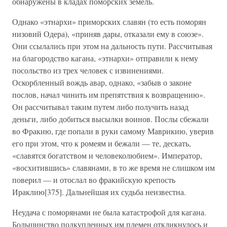
обнаружены в кладах поморских земель.
Однако «этнархи» приморских славян (то есть поморян
низовий Одера), «приняв дары, отказали ему в союзе».
Они ссылались при этом на дальность пути. Рассчитывая
на благородство кагана, «этнархи» отправили к нему
посольство из трех человек с извинениями.
Оскорбленный вождь авар, однако, «забыв о законе
послов, начал чинить им препятствия к возвращению».
Он рассчитывал таким путем либо получить назад
деньги, либо добиться высылки воинов. Послы сбежали
во Фракию, где попали в руки самому Маврикию, уверив
его при этом, что к ромеям и бежали — те, дескать,
«славятся богатством и человеколюбием». Император,
«восхитившись» славянами, в то же время не слишком им
поверил — и отослал во фракийскую крепость
Ираклию[375]. Дальнейшая их судьба неизвестна.
Неудача с поморянами не была катастрофой для кагана.
Большинство подкупленных им племен откликнулось и