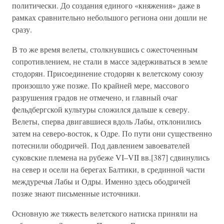
политически. До создания единого «княжения» даже в
рамках сравнительно небольшого региона они дошли не
сразу.
В то же время велеты, столкнувшись с ожесточенным
сопротивлением, не стали в массе задерживаться в земле
стодорян. Присоединение стодорян к велетскому союзу
произошло уже позже. По крайней мере, массового
разрушения градов не отмечено, и главный очаг
фельдбергской культуры сложился дальше к северу.
Велеты, сперва двигавшиеся вдоль Лабы, отклонились
затем на северо-восток, к Одре. По пути они существенно
потеснили ободричей. Под давлением завоевателей
суковские племена на рубеже VI–VII вв.[387] сдвинулись
на север и осели на берегах Балтики, в срединной части
междуречья Лабы и Одры. Именно здесь ободричей
позже знают письменные источники.
Основную же тяжесть велетского натиска приняли на