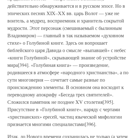
действительно обнаруживается и в русском эпосе. Но в
эпических песнях XIX–XX вв. царь Волот — уже не
воитель, а мудрец, восприемник и хранитель сокрытой
мудрости. Этот персонаж (смешиваемый с былинным
Владимиром) — главный в так называемом «духовном
стихе» о Голубиной книге. Здесь он вопрошает
библейского царя Давида о смысле «выпавшей» с небес
«книги Голубиной», скрывающей знание об устройстве
мира[394]. «Голубиная книга» — произведение,
родившееся в атмосфере «народного христианства», а по
сути многоверия — сочетает самые разные по
происхождению элементы. В основном она восходит к
переводному апокрифу «Беседа трех святителей».
Сложился памятник не позднее XV столетия[395].
Присутствие в «Голубиной книге», наряду с чертами
«христианских» ересей, частиц языческой мифологии
признается многими специалистами[396].
Итак, до Нового времени сохранилась не только (а затем