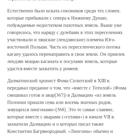
Естественно было искать союзников среди тех словен,
которые прибывали с севера к Нижнему Дунаю,
побуждаемые недостатком пахотных земель. Выше уже
говорилось, что наряду с дулебами в этих переселениях
участвовали и ляшские (лендзянские) племена Юго-
восточной Польши. Часть их переселенческого потока
кагану удалось перенаправить в свои земли. Он привлек
лендзян мощью каганата и посулами земель, которые
удастся вместе захватить у ромеев.
Далматинский хронист Фома Сплитский в XIII в.
передавал предание о том, что «вместе с Тотилой» (Фома
смешивал готов и авар[367]) в Далмацию «из земель
Полонии пришли семь или восемь знатных родов,
зовущихся лингонами»[368]. Это те самые славяне,
которые вместе с аварами («готами») в начале VII в.
захватили Далмацию и о которых писал также
Константин Багрянородный. «Лингоны» обычно и