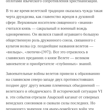
оплотами языческого сопротивления христианизации.
В то же время велетской традиции оказалась чужда такая
черта друидизма, как главенство жрецов в духовной
сфере. Верховным носителем священного «знания»
считался князь — сакральный и военный вождь
одновременно. Он являлся главой игравшего большую
общественную роль дружинного союза, связанного с
культом волка (ср. позднейшие названия велетов —
«вильцы», «лютичи»[397]). Все это отразилось в
славянских преданиях о князе Велете — великом
завоевателе и приобретателе «глубинных» знаний.
Завоевательные войны велетов привели к образованию
на славянском северо-западе двух противостоявших
позднее друг другу веками племенных объединений —
велетского и ободричского. В исторической ситуации VI
в. эти события отрезали Аварский каганат от северных
венедских союзников и сковали силы последних. Но
решающего значения для аваро-ромейских войн эти