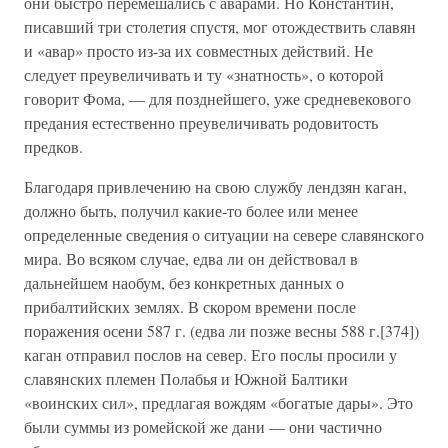
они быстро перемешались с аварами. Но Константин,
писавший три столетия спустя, мог отождествить славян
и «авар» просто из-за их совместных действий. Не
следует преувеличивать и ту «знатность», о которой
говорит Фома, — для позднейшего, уже средневекового
предания естественно преувеличивать родовитость
предков.
Благодаря привлечению на свою службу лендзян каган,
должно быть, получил какие-то более или менее
определенные сведения о ситуации на севере славянского
мира. Во всяком случае, едва ли он действовал в
дальнейшем наобум, без конкретных данных о
прибалтийских землях. В скором времени после
поражения осени 587 г. (едва ли позже весны 588 г.[374])
каган отправил послов на север. Его послы просили у
славянских племен Полабья и Южной Балтики
«воинских сил», предлагая вождям «богатые дары». Это
были суммы из ромейской же дани — они частично