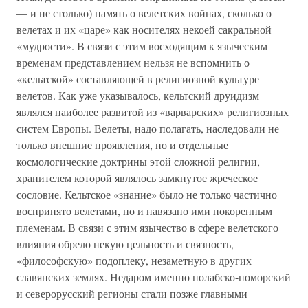
— и не столько) память о велетских войнах, сколько о
велетах и их «царе» как носителях некоей сакральной
«мудрости». В связи с этим восходящим к языческим
временам представлением нельзя не вспомнить о
«кельтской» составляющей в религиозной культуре
велетов. Как уже указывалось, кельтский друидизм
являлся наиболее развитой из «варварских» религиозных
систем Европы. Велеты, надо полагать, наследовали не
только внешние проявления, но и отдельные
космологические доктрины этой сложной религии,
хранителем которой являлось замкнутое жреческое
сословие. Кельтское «знание» было не только частично
воспринято велетами, но и навязано ими покоренным
племенам. В связи с этим язычество в сфере велетского
влияния обрело некую цельность и связность,
«философскую» подоплеку, незаметную в других
славянских землях. Недаром именно полабско-поморский
и северорусский регионы стали позже главными