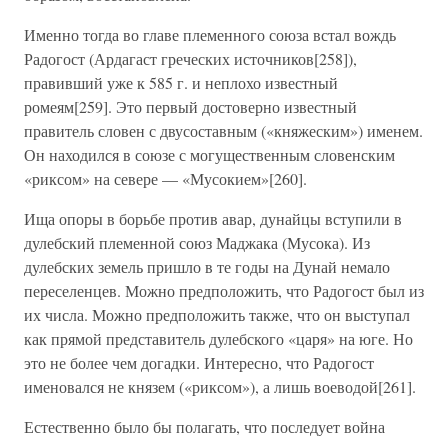
Именно тогда во главе племенного союза встал вождь
Радогост (Ардагаст греческих источников[258]),
правивший уже к 585 г. и неплохо известный
ромеям[259]. Это первый достоверно известный
правитель словен с двусоставным («княжеским») именем.
Он находился в союзе с могущественным словенским
«риксом» на севере — «Мусокием»[260].
Ища опоры в борьбе против авар, дунайцы вступили в
дулебский племенной союз Маджака (Мусока). Из
дулебских земель пришло в те годы на Дунай немало
переселенцев. Можно предположить, что Радогост был из
их числа. Можно предположить также, что он выступал
как прямой представитель дулебского «царя» на юге. Но
это не более чем догадки. Интересно, что Радогост
именовался не князем («риксом»), а лишь воеводой[261].
Естественно было бы полагать, что последует война