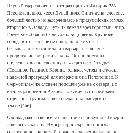
Первый удар словен на этот раз принял Иллирик[265].
Переправившись через Дунай ниже Сингидуна, словене,
большей частью не задерживаясь в придунайских землях,
вторглись в Элладу. Путь их лежал через гористый Эпир.
Греческие области были слабо защищены. Крупные
города в тот год еще не пали, но вне их стен
безнаказанно хозяйничали «варвары». Словене
продвигались «стремительно». Они пронеслись,
опустошая все на своем пути, «через всю Элладу»
(Среднюю Грецию). Коринф, однако, устоял и служил
надежной преградой для вторжения на Пелопоннес. К
Фермопилам же словене подошли уже не с севера, а с
юга, из разоренной Ахайи. По всему пути следования
отдельные группы славян оседали на имперских
землях[266].
Однако даже славянское нашествие не побудило Тиверия
довериться кагану. Император прекрасно понимал, —
согласившись на настойчивые предложения Баяна, он