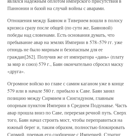
являлся надежным оплотом имперского присутствия в
Паннонии и базой на случай войны с аварами.
Отношения между Баяном и Тиверием вошли в полосу
кризиса сразу после общей (по сути же, Баяновой)
победы над словенами. Есть основания думать, что
пребывание авар на землях Империи в 578–579 гг. уже
отнюдь не было мирным и безопасным для ее
граждан[262]. Получив же от императора «дань» (плату
за мир и союз) 579 г., Баян окончательно сбросил маску
«друга».
Огромное войско во главе с самим каганом уже в конце
579 или в начале 580 г. прибыло к Саве. Баян занял
позицию между Сирмием и Сингидуном, главным
опорным пунктом Империи в Среднем Подунавье. Часть
авар прошла вниз по Саве, перерезая речной путь. Сверх
того, Баян начал строить мост, чтобы переправиться на
южный берег и, таким образом, полностью блокировать
Сирмий, прервав его сообщение с Империей. Стратиг