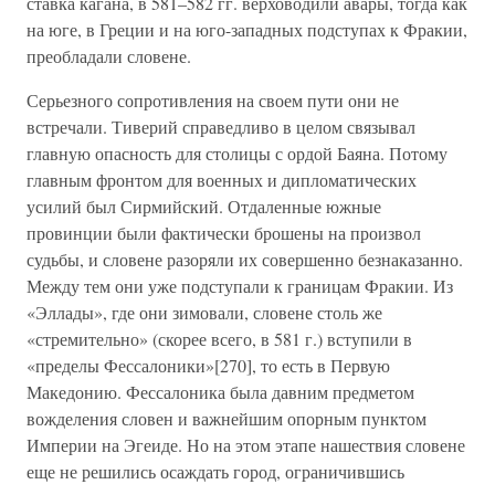
ставка кагана, в 581–582 гг. верховодили авары, тогда как
на юге, в Греции и на юго-западных подступах к Фракии,
преобладали словене.
Серьезного сопротивления на своем пути они не
встречали. Тиверий справедливо в целом связывал
главную опасность для столицы с ордой Баяна. Потому
главным фронтом для военных и дипломатических
усилий был Сирмийский. Отдаленные южные
провинции были фактически брошены на произвол
судьбы, и словене разоряли их совершенно безнаказанно.
Между тем они уже подступали к границам Фракии. Из
«Эллады», где они зимовали, словене столь же
«стремительно» (скорее всего, в 581 г.) вступили в
«пределы Фессалоники»[270], то есть в Первую
Македонию. Фессалоника была давним предметом
вожделения словен и важнейшим опорным пунктом
Империи на Эгеиде. Но на этом этапе нашествия словене
еще не решились осаждать город, ограничившись