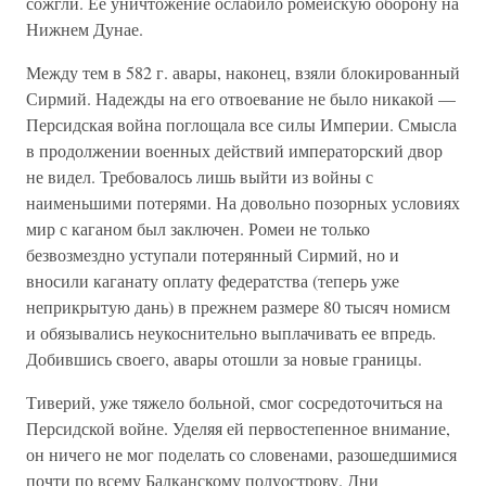
сожгли. Ее уничтожение ослабило ромейскую оборону на
Нижнем Дунае.
Между тем в 582 г. авары, наконец, взяли блокированный
Сирмий. Надежды на его отвоевание не было никакой —
Персидская война поглощала все силы Империи. Смысла
в продолжении военных действий императорский двор
не видел. Требовалось лишь выйти из войны с
наименьшими потерями. На довольно позорных условиях
мир с каганом был заключен. Ромеи не только
безвозмездно уступали потерянный Сирмий, но и
вносили каганату оплату федератства (теперь уже
неприкрытую дань) в прежнем размере 80 тысяч номисм
и обязывались неукоснительно выплачивать ее впредь.
Добившись своего, авары отошли за новые границы.
Тиверий, уже тяжело больной, смог сосредоточиться на
Персидской войне. Уделяя ей первостепенное внимание,
он ничего не мог поделать со словенами, разошедшимися
почти по всему Балканскому полуострову. Дни