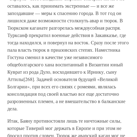
оставалось, как принимать экстренные — и все же
запоздавшие — меры к спасению города. В тот год он
лишился даже возможности столкнуть авар и тюрок. В
Тюркском каганате разгорелась междоусобная распря.
Турксанф прекратил военные действия в Закавказье, где
тогда находился, и повернул на восток. Сразу после этого
пала власть тюрок в приазовских степях. Наместника
Гостуна сменил в качестве уже независимого
общеболгарского хана воспитанный в Византии юный
Куврат из рода Дуло, восходившего к Ирнику, сыну
Аттилы[268]. Задачей основателя будущей «Великой
Болгарии», при всех его связях с ромеями, являлась
консолидация под своей властью все еще достаточно
разрозненных племен, а не вмешательство в балканские
дела.
Итак, Баяну противостояли лишь те ничтожные силы,
которые Тиверий мог держать в Европе и при этом не
бросил против словен. Тюрок же аварский каган мог не