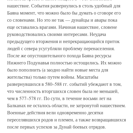
нашествие. События развернулись в столь удобный для
Баяна момент, что можно было бы думать о сговоре его
со словенами. Но это не так — дунайцы и авары пока
еще оставались врагами. Начиная нашествие, словене
руководствовались своими интересами. Неудача
предыдущего вторжения и непрекращающийся приток
людей с севера усугубляли проблему перенаселения.
После же опустошительного похода Баяна ресурсы
Нижнего Подунавья полностью истощились. Их можно
было пополнить (а заодно найти новые места для
жительства) только путем войны. Масштабы
развернувшихся в 580–588 гг. событий убеждают в том,
что численность вторгшихся словен была не меньшей,
чем в 577–578 гг. По сути, в течение восьми лет на
Балканах не осталось области, не затронутой нашествием.
Военные действия вели одновременно десятки
переселявшихся родов и племен, а также возвращавшихся
после первых успехов за Дунай боевых отрядов.