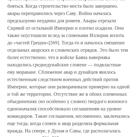
бояться. Когда строительство моста было завершено,
авары переправились через Саву. Война началась
предсказуемо неудачно для ромеев. Авары отрезали
Сирмий от остальной Империи и плотно осадили. Они
также опустошили вслед за словенами Иллирик вплоть
до «частей Греции»[269]. Тогда-то и началось смешение
отдельных аварских и словенских отрядов. Это было тем
более естественно, что в войске Баяна наверняка
находились среднедунайские словене — подвластные
ему мораване. Сближение авар и дунайцев явилось
естественным следствием военных действий против
Империи, которые они разворачивали примерно на одной
и той же территории. Отсутствие же в обоих племенных
объединениях (но особенно у словен) твердого военного
единоначалия способствовало соглашениям на уровне
командиров. Такие соглашения, несомненно, заключались
еще тогда, когда словен и авар разделяла формальная
вражда. На севере, у Дуная и Савы, где располагалась