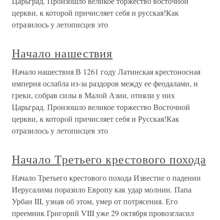
Царьград. Произошло великое торжество восточной
церкви, к которой причисляет себя и русская!Как
отразилось у летописцев это
Начало нашествия
Начало нашествия В 1261 году Латинская крестоносная
империя ослабла из-за раздоров между ее феодалами, и
греки, собрав силы в Малой Азии, отняли у них
Царьград. Произошло великое торжество Восточной
церкви, к которой причисляет себя и Русская!Как
отразилось у летописцев это
Начало Третьего крестового похода
Начало Третьего крестового похода Известие о падении
Иерусалима поразило Европу как удар молнии. Папа
Урбан III, узнав об этом, умер от потрясения. Его
преемник Григорий VIII уже 29 октября провозгласил