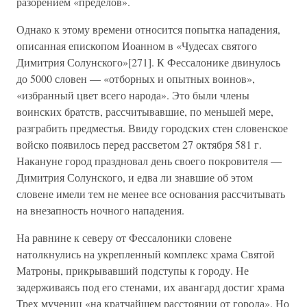
разорением «пределов».
Однако к этому времени относится попытка нападения,
описанная епископом Иоанном в «Чудесах святого
Димитрия Солунского»[271]. К Фессалонике двинулось
до 5000 словен — «отборных и опытных воинов»,
«избранный цвет всего народа». Это были члены
воинских братств, рассчитывавшие, по меньшей мере,
разграбить предместья. Ввиду городских стен словенское
войско появилось перед рассветом 27 октября 581 г.
Накануне город праздновал день своего покровителя —
Димитрия Солунского, и едва ли знавшие об этом
словене имели тем не менее все основания рассчитывать
на внезапность ночного нападения.
На равнине к северу от Фессалоники словене
натолкнулись на укрепленный комплекс храма Святой
Матроны, прикрывавший подступы к городу. Не
задерживаясь под его стенами, их авангард достиг храма
Трех мучениц «на кратчайшем расстоянии от города». Но