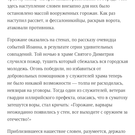
здесь наступление словен внезапно для них было
остановлено массой вооруженных горожан. Как раз
наступил рассвет, и фессалоникийцы, раскрыв ворота,
атаковали противника.
Горожане оказались на стенах, по рассказу очевидца
событий Иоанна, в результате серии удивительных
совпадений. Той ночью в храме Святого Димитрия
случился пожар, тушить который сбежалась вся городская
молодежь. Огонь победили, но избавиться от
добровольных помощников у служителей храма теперь
не было никакой возможности — толпа не расходилась,
невзирая на уговоры. Тогда один из служителей, ветеран
гвардии иллирийского префекта, опасаясь, что в суматоху
затешутся воры, стал кричать: «Горожане, варвары
неожиданно появились у стен, все выходите с оружием за
отечество!»
Приблизившееся нашествие словен, разумеется, держало