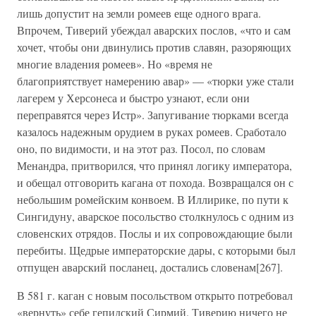
лишь допустит на земли ромеев еще одного врага.
Впрочем, Тиверий убеждал аварских послов, «что и сам
хочет, чтобы они двинулись против славян, разоряющих
многие владения ромеев». Но «время не
благоприятствует намерению авар» — «тюрки уже стали
лагерем у Херсонеса и быстро узнают, если они
переправятся через Истр». Запугивание тюрками всегда
казалось надежным орудием в руках ромеев. Сработало
оно, по видимости, и на этот раз. Посол, по словам
Менандра, притворился, что принял логику императора,
и обещал отговорить кагана от похода. Возвращался он с
небольшим ромейским конвоем. В Иллирике, по пути к
Сингидуну, аварское посольство столкнулось с одним из
словенских отрядов. Послы и их сопровождающие были
перебиты. Щедрые императорские дары, с которыми был
отпущен аварский посланец, достались словенам[267].
В 581 г. каган с новым посольством открыто потребовал
«вернуть» себе гепидский Сирмий. Тиверию ничего не