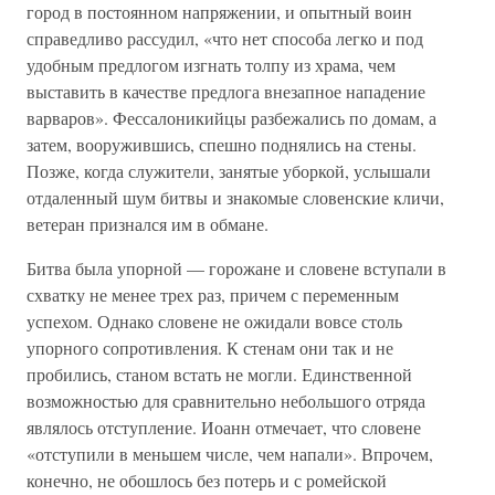
город в постоянном напряжении, и опытный воин
справедливо рассудил, «что нет способа легко и под
удобным предлогом изгнать толпу из храма, чем
выставить в качестве предлога внезапное нападение
варваров». Фессалоникийцы разбежались по домам, а
затем, вооружившись, спешно поднялись на стены.
Позже, когда служители, занятые уборкой, услышали
отдаленный шум битвы и знакомые словенские кличи,
ветеран признался им в обмане.
Битва была упорной — горожане и словене вступали в
схватку не менее трех раз, причем с переменным
успехом. Однако словене не ожидали вовсе столь
упорного сопротивления. К стенам они так и не
пробились, станом встать не могли. Единственной
возможностью для сравнительно небольшого отряда
являлось отступление. Иоанн отмечает, что словене
«отступили в меньшем числе, чем напали». Впрочем,
конечно, не обошлось без потерь и с ромейской