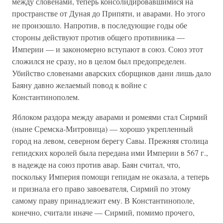
между словенами, теперь консолидировавшимися на
пространстве от Дуная до Припяти, и аварами. Но этого
не произошло. Напротив, в последующие годы обе
стороны действуют против общего противника —
Империи — и закономерно вступают в союз. Союз этот
сложился не сразу, но в целом был предопределен.
Убийство словенами аварских сборщиков дани лишь дало
Баяну давно желаемый повод к войне с
Константинополем.
Яблоком раздора между аварами и ромеями стал Сирмий
(ныне Сремска-Митровица) — хорошо укрепленный
город на левом, северном берегу Савы. Прежняя столица
гепидских королей была передана ими Империи в 567 г.,
в надежде на союз против авар. Баян считал, что,
поскольку Империя помощи гепидам не оказала, а теперь
и признала его право завоевателя, Сирмий по этому
самому праву принадлежит ему. В Константинополе,
конечно, считали иначе — Сирмий, помимо прочего,