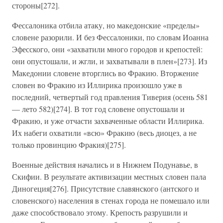
стороны[272].
Фессалоника отбила атаку, но македонские «пределы»
словене разорили. И без Фессалоники, по словам Иоанна
Эфесского, они «захватили много городов и крепостей:
они опустошали, и жгли, и захватывали в плен»[273]. Из
Македонии словене вторглись во Фракию. Вторжение
словен во Фракию из Иллирика произошло уже в
последний, четвертый год правления Тиверия (осень 581
— лето 582)[274]. В тот год словене опустошали и
Фракию, и уже отчасти захваченные области Иллирика.
Их набеги охватили «всю» Фракию (весь диоцез, а не
только провинцию Фракия)[275].
Военные действия начались и в Нижнем Подунавье, в
Скифии. В результате активизации местных словен пала
Диногеция[276]. Присутствие славянского (антского и
словенского) населения в стенах города не помешало или
даже способствовало этому. Крепость разрушили и