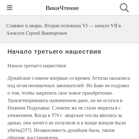
ВикиЧтение
Славяне и авары. Вторая половина VI — начало VII в.
Алексеев Сергей Викторович
Начало третьего нашествия
Начало третьего нашествия
Дунайские словене впервые со времен Аттилы оказались
под игом иноязычных завоевателей. Но Баян не подумал
о том, чтобы закрепить свое новое приобретение.
Удовлетворившись назначением дани, он не остался в
Нижнем Подунавье. Словене же не стали мириться с
унижением. Когда в 579 г. аварские послы явились за
данью, они ничего не получили и в конце концов были
убиты[257]. Независимость дунайцев была, таким
образом, восстановлена.