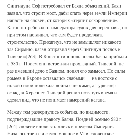
Сингидуна Сеф потребовал от Баяна объяснений. Баян
заявил, что строит мост, дабы опять через земли Империи
напасть на словен, от которых «терпит оскорбления».
Каган потребовал от императора судов для переправы, но
при этом настаивал, что сам будет продолжать
строительство. Присягнув, что не замышляет никакого
зла Сирмию, каган отправил через Сингидун послов к
Тиверию[263]. В Константинополь послы Баяна прибыли
в 580 г. Прием они встретили прохладный. Тиверий, не
раз имевший дело с Баяном, понял его замысел. Но силы
ромеев в Европе оставались слабыми — на востоке с
новой силой полыхала война с персами, а Турксанф
осаждал Херсонес. Тиверий решил потянуть время и
сделал вид, что не понимает намерений кагана.
Между тем развернулись события, по видимости,
подтверждавшие правоту Баяна. Поздней осенью 580 г.
[264] словене вновь вторглись в пределы Империи.
Началось третье и самое мощное в VI в. словенское