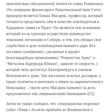
окончательно обесцененной личности главы Романовых.
Эту операцию финансирует Национальный банк Сити;
брокером является Томаш Масарик, профессор, который
готовится представить себя в качестве освободителя в
Храдшине (замке) в Праге. Он является тем человеком,
который из-за границы осуществлял руководство
чешскими легионами в Сибири, и тем, кто обещал свое
содействие в деле освобождения бывшего царя. Все
поставки (снабжение), сделанные в кредит
белогвардейцам (компаниями) “Ремингтон Армс” и
“Металлик Картридж Юнион”, зависят от скорости, с
которой чехи достигнут Екатеринбурга и узников
Ипатьевского дома. Три миллиона золотых долларов, а
также пулеметы и винтовки в обмен на марионеточного
Николашку – такую цену Масарик назначил за дело,
предложенное ему американскими банкирами»[52].
Затем он также сообщил, что
«Американское торговое
судно «Томас» должно прибыть во Владивосток в