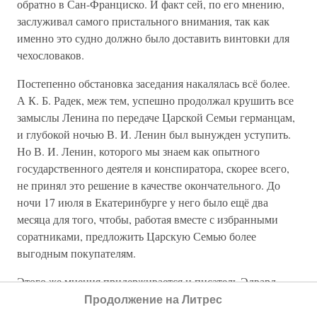
обратно в Сан-Франциско. И факт сей, по его мнению,
заслуживал самого пристального внимания, так как
именно это судно должно было доставить винтовки для
чехословаков.
Постепенно обстановка заседания накалялась всё более.
А К. Б. Радек, меж тем, успешно продолжал крушить все
замыслы Ленина по передаче Царской Семьи германцам,
и глубокой ночью В. И. Ленин был вынужден уступить.
Но В. И. Ленин, которого мы знаем как опытного
государственного деятеля и конспиратора, скорее всего,
не принял это решение в качестве окончательного. До
ночи 17 июля в Екатеринбурге у него было ещё два
месяца для того, чтобы, работая вместе с избранными
соратниками, предложить Царскую Семью более
выгодным покупателям.
Этого же мнения придерживается и писатель Эдвард
Радзинский, который считает, что
«как всегда в
Продолжение на Литрес
большевистской истории… тайное было скрыто за