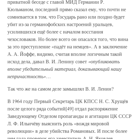
приватной беседе с главой МИД Германии Р.
Кюльманом, последний прямо сказал ему, что почти не
сомневается в том, что Государь рано или поздно будет
убит из-за германофобских настроений уральцев,
усилившихся ещё более с началом восстания
чехословаков. Но более всего он опасался того, что вина
за это преступление «падёт на немцев». А в заключение
А. А. Йоффе, видимо, считая вполне логичным такой
исход дела, давал В. И. Ленину совет
«опубликовать
вполне убедительный материал, доказывающий нашу
непричастность»
…
Так что же на самом деле замышлял В. И. Ленин?
В 1964 году Первый Секретарь ЦК КПСС Н. С. Хрущёв
после целого ряда событий[49] отдал распоряжение
Заведующему Отделом пропаганды и агитации ЦК СССР
Л. Ф. Ильичёву выяснить роль «вождя мировой
революции» в деле убийства Романовых. И после более
чем года проверок его заместитель А. Н. Яковлев