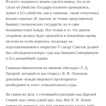
Из всего сказанного можно сделать вывод, что если
слухи об убийстве Государя усиленно проверялись,
значит к Его убийству, как к таковому, также относились
вполне серьёзно. И, причем, не только представители
бывших союзнических государств, но и сами
большевистские вожди. Вот только в то, что данное
злодеяние должно будет произойти в ближайшее время,
им всем не особо верилось, поскольку на
подготавливаемом к открытию V съезде Советов должен
был обсуждаться вопрос суда над бывшим Самодержцем
и Его дальнейшей судьбы.
Главным обвинителем на таковом себя видел Л. Д.
Троцкий, который не раз спорил с В. И. Лениным,
доказывая «вождю мирового пролетариата»
необходимость этого «показательного суда».
На самом же деле, о готовящейся расправе над Царской
Семьёй знал очень узкий круг лиц. Ибо В. И. Ленин
прекрасно понимал, что при организации какого-либо