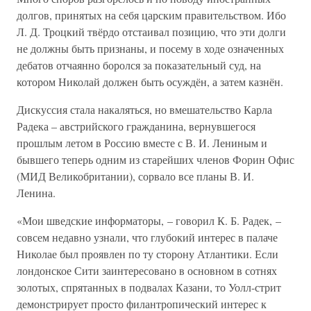
долгов, принятых на себя царским правительством. Ибо
Л. Д. Троцкий твёрдо отстаивал позицию, что эти долги
не должны быть признаны, и посему в ходе означенных
дебатов отчаянно боролся за показательный суд, на
котором Николай должен быть осуждён, а затем казнён.
Дискуссия стала накаляться, но вмешательство Карла
Радека – австрийского гражданина, вернувшегося
прошлым летом в Россию вместе с В. И. Лениным и
бывшего теперь одним из старейших членов Форин Офис
(МИД Великобритании), сорвало все планы В. И.
Ленина.
«Мои шведские информаторы, – говорил К. Б. Радек, –
совсем недавно узнали, что глубокий интерес в палаче
Николае был проявлен по ту сторону Атлантики. Если
лондонское Сити заинтересовано в основном в сотнях
золотых, спрятанных в подвалах Казани, то Уолл-стрит
демонстрирует просто филантропический интерес к