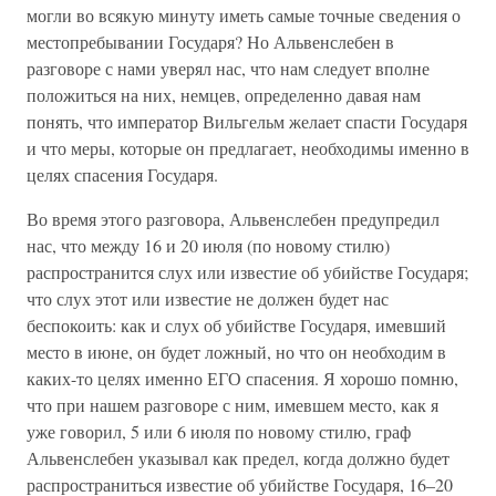
могли во всякую минуту иметь самые точные сведения о
местопребывании Государя? Но Альвенслебен в
разговоре с нами уверял нас, что нам следует вполне
положиться на них, немцев, определенно давая нам
понять, что император Вильгельм желает спасти Государя
и что меры, которые он предлагает, необходимы именно в
целях спасения Государя.
Во время этого разговора, Альвенслебен предупредил
нас, что между 16 и 20 июля (по новому стилю)
распространится слух или известие об убийстве Государя;
что слух этот или известие не должен будет нас
беспокоить: как и слух об убийстве Государя, имевший
место в июне, он будет ложный, но что он необходим в
каких-то целях именно ЕГО спасения. Я хорошо помню,
что при нашем разговоре с ним, имевшем место, как я
уже говорил, 5 или 6 июля по новому стилю, граф
Альвенслебен указывал как предел, когда должно будет
распространиться известие об убийстве Государя, 16–20