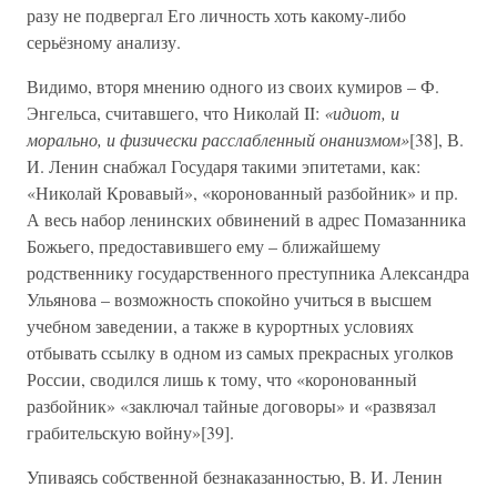
разу не подвергал Его личность хоть какому-либо
серьёзному анализу.
Видимо, вторя мнению одного из своих кумиров – Ф.
Энгельса, считавшего, что Николай II:
«идиот, и
морально, и физически расслабленный онанизмом»
[38], В.
И. Ленин снабжал Государя такими эпитетами, как:
«Николай Кровавый», «коронованный разбойник» и пр.
А весь набор ленинских обвинений в адрес Помазанника
Божьего, предоставившего ему – ближайшему
родственнику государственного преступника Александра
Ульянова – возможность спокойно учиться в высшем
учебном заведении, а также в курортных условиях
отбывать ссылку в одном из самых прекрасных уголков
России, сводился лишь к тому, что «коронованный
разбойник» «заключал тайные договоры» и «развязал
грабительскую войну»[39].
Упиваясь собственной безнаказанностью, В. И. Ленин