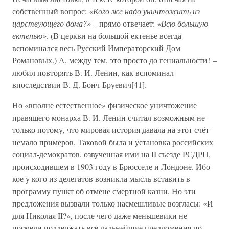
собственный вопрос:
«Кого же надо уничтожить из
царствующего дома?»
– прямо отвечает:
«Всю большую
ектенью»
. (В церкви на большой ектенье всегда
вспоминался весь Русский Императорский Дом
Романовых.) А, между тем, это просто до гениальности! –
любил повторять В. И. Ленин, как вспоминал
впоследствии В. Д. Бонч-Бруевич[41].
Но «вполне естественное» физическое уничтожение
правящего монарха В. И. Ленин считал возможным не
только потому, что мировая история давала на этот счёт
немало примеров. Таковой была и установка российских
социал-демократов, озвученная ими на II съезде РСДРП,
происходившем в 1903 году в Брюсселе и Лондоне. Ибо
кое у кого из делегатов возникла мысль вставить в
программу пункт об отмене смертной казни. Но эти
предложения вызвали только насмешливые возгласы: «И
для Николая II?», после чего даже меньшевики не
посмели поддержать все дальнейшие предложения по