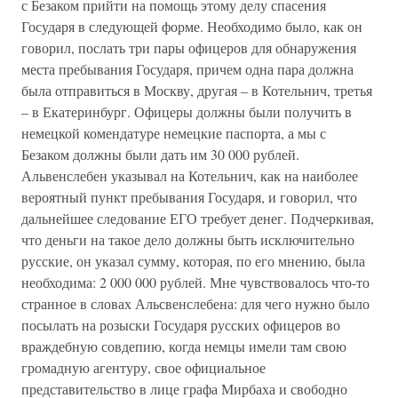
с Безаком прийти на помощь этому делу спасения
Государя в следующей форме. Необходимо было, как он
говорил, послать три пары офицеров для обнаружения
места пребывания Государя, причем одна пара должна
была отправиться в Москву, другая – в Котельнич, третья
– в Екатеринбург. Офицеры должны были получить в
немецкой комендатуре немецкие паспорта, а мы с
Безаком должны были дать им 30 000 рублей.
Альвенслебен указывал на Котельнич, как на наиболее
вероятный пункт пребывания Государя, и говорил, что
дальнейшее следование ЕГО требует денег. Подчеркивая,
что деньги на такое дело должны быть исключительно
русские, он указал сумму, которая, по его мнению, была
необходима: 2 000 000 рублей. Мне чувствовалось что-то
странное в словах Альсвенслебена: для чего нужно было
посылать на розыски Государя русских офицеров во
враждебную совдепию, когда немцы имели там свою
громадную агентуру, свое официальное
представительство в лице графа Мирбаха и свободно