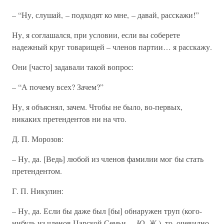
– “Ну, слушай, – подходят ко мне, – давай, расскажи!”
Ну, я соглашался, при условии, если вы соберете
надежный круг товарищей – членов партии… я расскажу.
Они [часто] задавали такой вопрос:
– “А почему всех? Зачем?”
Ну, я объяснял, зачем. Чтобы не было, во-первых,
никаких претендентов ни на что.
Д. П. Морозов:
– Ну, да. [Ведь] любой из членов фамилии мог бы стать
претендентом.
Г. П. Никулин:
– Ну, да. Если бы даже был [бы] обнаружен труп (кого-
нибудь из членов Царской Семьи. –
Ю. Ж.
), то, очевидно,