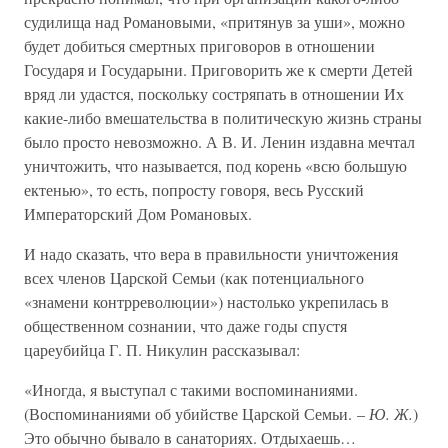
судилища над Романовыми, «притянув за уши», можно
будет добиться смертных приговоров в отношении
Государя и Государыни. Приговорить же к смерти Детей
вряд ли удастся, поскольку состряпать в отношении Их
какие-либо вмешательства в политическую жизнь страны
было просто невозможно. А В. И. Ленин издавна мечтал
уничтожить, что называется, под корень «всю большую
ектенью», то есть, попросту говоря, весь Русский
Императорский Дом Романовых.
И надо сказать, что вера в правильности уничтожения
всех членов Царской Семьи (как потенциального
«знамени контрреволюции») настолько укрепилась в
общественном сознании, что даже годы спустя
цареубийца Г. П. Никулин рассказывал:
«Иногда, я выступал с такими воспоминаниями.
(Воспоминаниями об убийстве Царской Семьи. –
Ю. Ж.
)
Это обычно бывало в санаториях. Отдыхаешь…