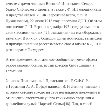
вместе с тремя членами Военной Инспекции Северо-
Урало-Сибирского фронта, а также с Ф. И. Голощёкиным
и представителем УОЧК (вероятнее всего, с Ф. И.
Лукояновым), 22 июня 1918 года посетили ДОН. Об этом
посещении Р. И. Берзин в декабре 1921 года упомянет в
своих воспоминаниях[47], озаглавленных им «Дорожные
заметки». В них он с большой долей всяческих вымыслов
и приукрашиваний рассказывает о своём визите в ДОН и
разговорах с Государем.
А тем временем, это газетное сообщение имело эффект
разорвавшейся бомбы, взрыв которой был услышан в
Германии.
24 июня Полномочный Представитель Р.С.Ф.С.Р.
в Германии А. А. Йоффе написал В. И Ленину письмо, в
котором сетовал вождю на своё незавидное положение в
отношении отсутствия у него каких-либо сведений о
дальнейшей судьбе Царской Семьи[48]. Так, в своей