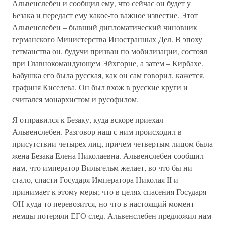
Альвенслебен и сообщил ему, что сейчас он будет у
Безака и передаст ему какое-то важное известие. Этот
Альвенслебен – бывший дипломатический чиновник
германского Министерства Иностранных Дел. В эпоху
гетманства он, будучи призван по мобилизации, состоял
при Главнокомандующем Эйхгорне, а затем – Кирбахе.
Бабушка его была русская, как он сам говорил, кажется,
графиня Киселева. Он был вхож в русские круги и
считался монархистом и русофилом.
Я отправился к Безаку, куда вскоре приехал
Альвенслебен. Разговор наш с ним происходил в
присутствии четырех лиц, причем четвертым лицом была
жена Безака Елена Николаевна. Альвенслебен сообщил
нам, что император Вильгельм желает, во что бы ни
стало, спасти Государя Императора Николая II и
принимает к этому меры; что в целях спасения Государя
ОН куда-то перевозится, но что в настоящий момент
немцы потеряли ЕГО след. Альвенслебен предложил нам