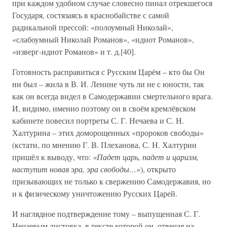
при каждом удобном случае словесно пинал отрекшегося
Государя, состязаясь в краснобайстве с самой
радикальной прессой: «полоумный Николай»,
«слабоумный Николай Романов», «идиот Романов»,
«изверг-идиот Романов» и т. д.[40].
Готовность расправиться с Русским Царём – кто бы Он
ни был – жила в В. И. Ленине чуть ли не с юности, так
как он всегда видел в Самодержавии смертельного врага.
И, видимо, именно поэтому он в своём кремлёвском
кабинете повесил портреты С. Г. Нечаева и С. Н.
Халтурина – этих доморощенных «пророков свободы»
(кстати, по мнению Г. В. Плеханова, С. Н. Халтурин
пришёл к выводу, что:
«Падет царь, падет и царизм,
наступит новая эра, эра свободы…»
), открыто
призывающих не только к свержению Самодержавия, но
и к физическому уничтожению Русских Царей.
И наглядное подтверждение тому – выпущенная С. Г.
Нечаевым листовка, в тексте которой он, отвечая на