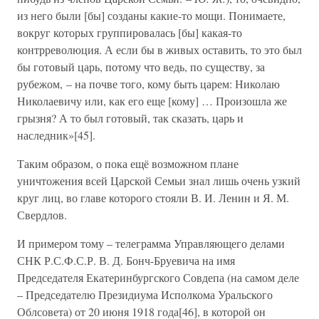
из него были [бы] созданы какие-то мощи. Понимаете,
вокруг которых группировалась [бы] какая-то
контрреволюция. А если бы в живых оставить, то это был
бы готовый царь, потому что ведь, по существу, за
рубежом, – на почве того, кому быть царем: Николаю
Николаевичу или, как его еще [кому] … Произошла же
грызня? А то был готовый, так сказать, царь и
наследник»[45].
Таким образом, о пока ещё возможном плане
уничтожения всей Царской Семьи знал лишь очень узкий
круг лиц, во главе которого стояли В. И. Ленин и Я. М.
Свердлов.
И примером тому – телеграмма Управляющего делами
СНК Р.С.Ф.С.Р. В. Д. Бонч-Бруевича на имя
Председателя Екатеринбургского Совдепа (на самом деле
– Председателю Президиума Исполкома Уральского
Облсовета) от 20 июня 1918 года[46], в которой он