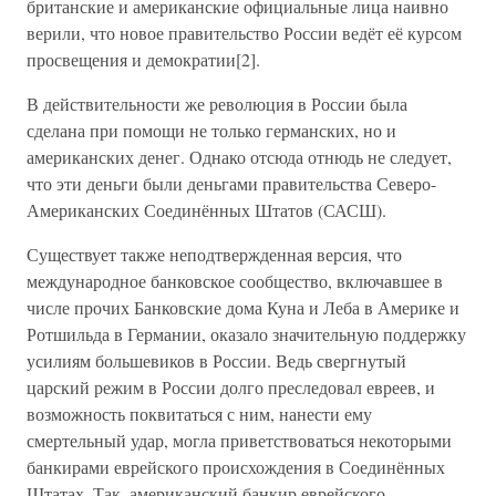
британские и американские официальные лица наивно
верили, что новое правительство России ведёт её курсом
просвещения и демократии[2].
В действительности же революция в России была
сделана при помощи не только германских, но и
американских денег. Однако отсюда отнюдь не следует,
что эти деньги были деньгами правительства Северо-
Американских Соединённых Штатов (САСШ).
Существует также неподтвержденная версия, что
международное банковское сообщество, включавшее в
числе прочих Банковские дома Куна и Леба в Америке и
Ротшильда в Германии, оказало значительную поддержку
усилиям большевиков в России. Ведь свергнутый
царский режим в России долго преследовал евреев, и
возможность поквитаться с ним, нанести ему
смертельный удар, могла приветствоваться некоторыми
банкирами еврейского происхождения в Соединённых
Штатах. Так, американский банкир еврейского