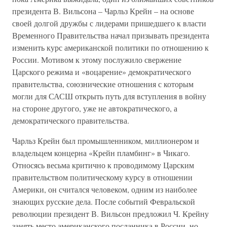
президента В. Вильсона – Чарльз Крейн – на основе
своей долгой дружбы с лидерами пришедшего к власти
Временного Правительства начал призывать президента
изменить курс американской политики по отношению к
России. Мотивом к этому послужило свержение
Царского режима и «воцарение» демократического
правительства, союзнические отношения с которым
могли для САСШ открыть путь для вступления в войну
на стороне другого, уже не автократического, а
демократического правительства.
Чарльз Крейн был промышленником, миллионером и
владельцем концерна «Крейн пламбинг» в Чикаго.
Относясь весьма критично к проводимому Царским
правительством политическому курсу в отношении
Америки, он считался человеком, одним из наиболее
знающих русские дела. После событий Февральской
революции президент В. Вильсон предложил Ч. Крейну
занять место американского посланника в России, но