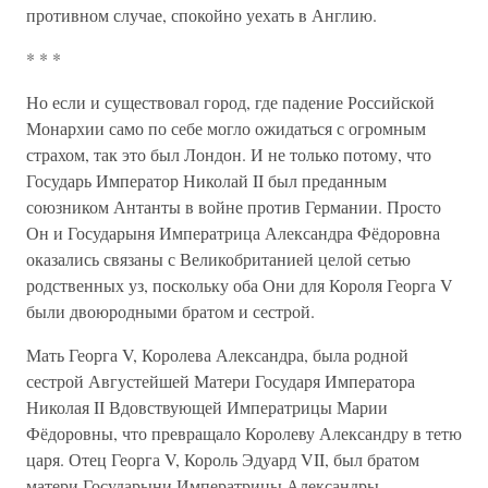
противном случае, спокойно уехать в Англию.
* * *
Но если и существовал город, где падение Российской
Монархии само по себе могло ожидаться с огромным
страхом, так это был Лондон. И не только потому, что
Государь Император Николай II был преданным
союзником Антанты в войне против Германии. Просто
Он и Государыня Императрица Александра Фёдоровна
оказались связаны с Великобританией целой сетью
родственных уз, поскольку оба Они для Короля Георга V
были двоюродными братом и сестрой.
Мать Георга V, Королева Александра, была родной
сестрой Августейшей Матери Государя Императора
Николая II Вдовствующей Императрицы Марии
Фёдоровны, что превращало Королеву Александру в тетю
царя. Отец Георга V, Король Эдуард VII, был братом
матери Государыни Императрицы Александры