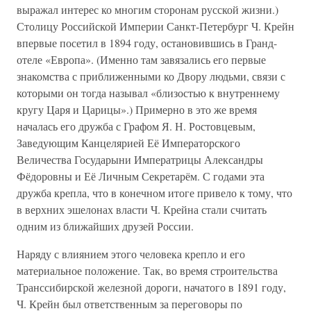
выражал интерес ко многим сторонам русской жизни.)
Столицу Российской Империи Санкт-Петербург Ч. Крейн
впервые посетил в 1894 году, остановившись в Гранд-
отеле «Европа». (Именно там завязались его первые
знакомства с приближенными ко Двору людьми, связи с
которыми он тогда называл «близостью к внутреннему
кругу Царя и Царицы».) Примерно в это же время
началась его дружба с Графом Я. Н. Ростовцевым,
Заведующим Канцелярией Её Императорского
Величества Государыни Императрицы Александры
Фёдоровны и Её Личным Секретарём. С годами эта
дружба крепла, что в конечном итоге привело к тому, что
в верхних эшелонах власти Ч. Крейна стали считать
одним из ближайших друзей России.
Наряду с влиянием этого человека крепло и его
материальное положение. Так, во время строительства
Транссибирской железной дороги, начатого в 1891 году,
Ч. Крейн был ответственным за переговоры по