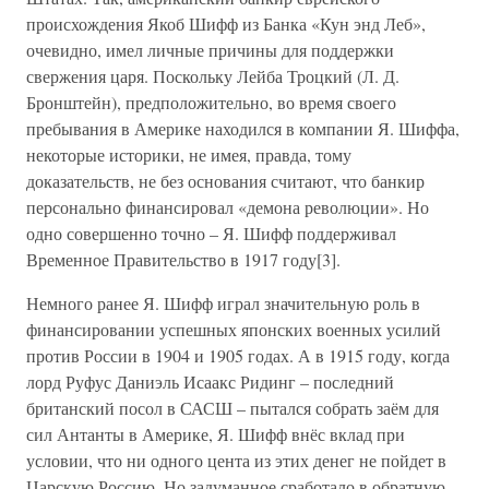
происхождения Якоб Шифф из Банка «Кун энд Леб»,
очевидно, имел личные причины для поддержки
свержения царя. Поскольку Лейба Троцкий (Л. Д.
Бронштейн), предположительно, во время своего
пребывания в Америке находился в компании Я. Шиффа,
некоторые историки, не имея, правда, тому
доказательств, не без основания считают, что банкир
персонально финансировал «демона революции». Но
одно совершенно точно – Я. Шифф поддерживал
Временное Правительство в 1917 году[3].
Немного ранее Я. Шифф играл значительную роль в
финансировании успешных японских военных усилий
против России в 1904 и 1905 годах. А в 1915 году, когда
лорд Руфус Даниэль Исаакс Ридинг – последний
британский посол в САСШ – пытался собрать заём для
сил Антанты в Америке, Я. Шифф внёс вклад при
условии, что ни одного цента из этих денег не пойдет в
Царскую Россию. Но задуманное сработало в обратную