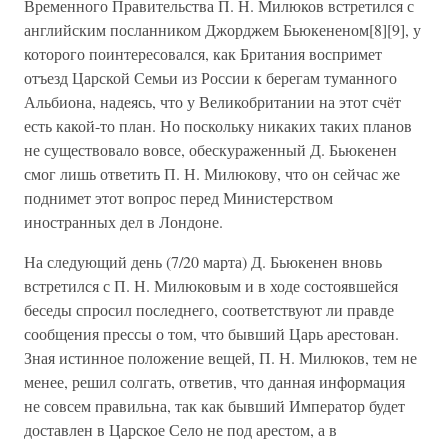
Временного Правительства П. Н. Милюков встретился с
английским посланником Джорджем Бьюкененом[8][9], у
которого поинтересовался, как Британия воспримет
отъезд Царской Семьи из России к берегам туманного
Альбиона, надеясь, что у Великобритании на этот счёт
есть какой-то план. Но поскольку никаких таких планов
не существовало вовсе, обескураженный Д. Бьюкенен
смог лишь ответить П. Н. Милюкову, что он сейчас же
поднимет этот вопрос перед Министерством
иностранных дел в Лондоне.
На следующий день (7/20 марта) Д. Бьюкенен вновь
встретился с П. Н. Милюковым и в ходе состоявшейся
беседы спросил последнего, соответствуют ли правде
сообщения прессы о том, что бывший Царь арестован.
Зная истинное положение вещей, П. Н. Милюков, тем не
менее, решил солгать, ответив, что данная информация
не совсем правильна, так как бывший Император будет
доставлен в Царское Село не под арестом, а в