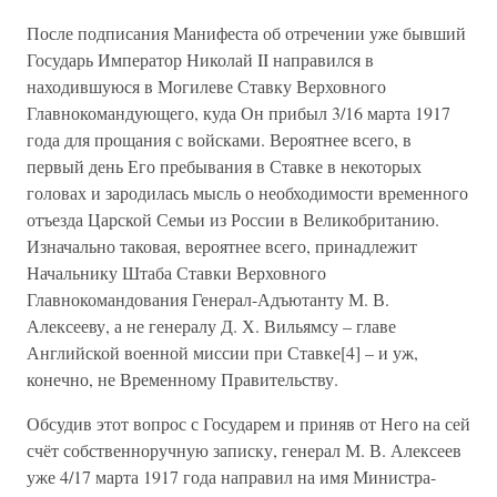
После подписания Манифеста об отречении уже бывший
Государь Император Николай II направился в
находившуюся в Могилеве Ставку Верховного
Главнокомандующего, куда Он прибыл 3/16 марта 1917
года для прощания с войсками. Вероятнее всего, в
первый день Его пребывания в Ставке в некоторых
головах и зародилась мысль о необходимости временного
отъезда Царской Семьи из России в Великобританию.
Изначально таковая, вероятнее всего, принадлежит
Начальнику Штаба Ставки Верховного
Главнокомандования Генерал-Адъютанту М. В.
Алексееву, а не генералу Д. Х. Вильямсу – главе
Английской военной миссии при Ставке[4] – и уж,
конечно, не Временному Правительству.
Обсудив этот вопрос с Государем и приняв от Него на сей
счёт собственноручную записку, генерал М. В. Алексеев
уже 4/17 марта 1917 года направил на имя Министра-