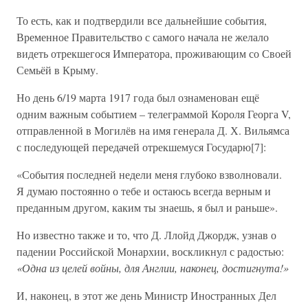
То есть, как и подтвердили все дальнейшие события,
Временное Правительство с самого начала не желало
видеть отрекшегося Императора, проживающим со Своей
Семьёй в Крыму.
Но день 6/19 марта 1917 года был ознаменован ещё
одним важным событием – телеграммой Короля Георга V,
отправленной в Могилёв на имя генерала Д. Х. Вильямса
с последующей передачей отрекшемуся Государю[7]:
«События последней недели меня глубоко взволновали.
Я думаю постоянно о тебе и остаюсь всегда верным и
преданным другом, каким ты знаешь, я был и раньше».
Но известно также и то, что Д. Ллойд Джордж, узнав о
падении Российской Монархии, воскликнул с радостью:
«Одна из целей войны, для Англии, наконец, достигнута!»
И, наконец, в этот же день Министр Иностранных Дел