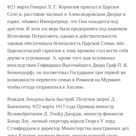
8/21 марта Генерал Л. Г. Корнилов приехал в Царское
Село и, расставив часовых в Александровском Дворце и
парке, объявил Императрице, что Она находится под
арестом. И хотя эта мера была предпринята под нажимом
Исполкома Петросовета, однако в действительности
таковая обеспечивала безопасность Царской Семьи, ибо
Царскосельский гарнизон к тому времени стал вести себя
дерзко и угрожающе. А, кроме того (как вспоминал
впоследствии Гофмаршал Высочайшего Двора Граф П. К.
Бенкендорф), он посоветовал Государыне при первой же
возможности перевезти семью в Романов на Мурмане,
чтобы оттуда отправиться в Англию.
Реакция Лондона была быстрой. Получив запрос Д.
Бьюкенена, 9/22 марта 1917 года Премьер-министр
Великобритании Д. Ллойд Джордж, министр финансов
Бонар Лоу, личный секретарь короля Георга V лорд
Стэмфордхем и директор Министерства иностранных дел
лорд Хардинг провели беседу, итогом которой стало