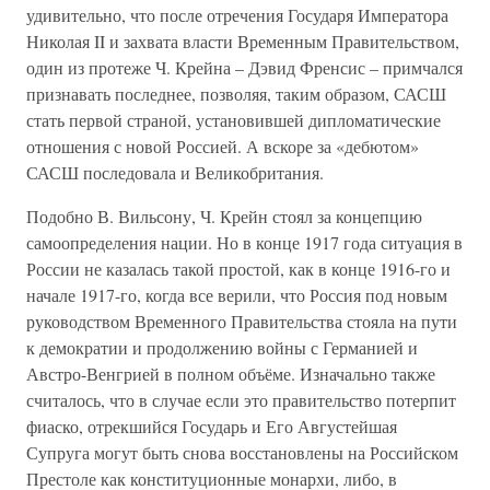
удивительно, что после отречения Государя Императора
Николая II и захвата власти Временным Правительством,
один из протеже Ч. Крейна – Дэвид Френсис – примчался
признавать последнее, позволяя, таким образом, САСШ
стать первой страной, установившей дипломатические
отношения с новой Россией. А вскоре за «дебютом»
САСШ последовала и Великобритания.
Подобно В. Вильсону, Ч. Крейн стоял за концепцию
самоопределения нации. Но в конце 1917 года ситуация в
России не казалась такой простой, как в конце 1916-го и
начале 1917-го, когда все верили, что Россия под новым
руководством Временного Правительства стояла на пути
к демократии и продолжению войны с Германией и
Австро-Венгрией в полном объёме. Изначально также
считалось, что в случае если это правительство потерпит
фиаско, отрекшийся Государь и Его Августейшая
Супруга могут быть снова восстановлены на Российском
Престоле как конституционные монархи, либо, в