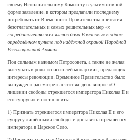
своему Исполнительному Комитету в ультимативной
форме заявление, в котором предлагали последнему
потребовать от Временного Правительства принятия
безотлагательных и самых решительных мер
«к
сосредоточению всех членов дома Романовых в одном
определённом пункте под надёжной охраной Народной
Революционной Армии»
.
Под сильным нажимом Петросовета, а также не желая
выступать в роли «спасителей монархии», предающих
интересы революции, Временное Правительство было
вынуждено рассмотреть в этот же день вопрос «О
лишении свободы отрекшегося императора Николая II и
его супруги» и постановить:
1) Признать отрекшегося императора Николая II и его
супругу лишёнными свободы и доставить отрекшегося
императора в Царское Село.
2) Поручить генералу Михаилу Васильевичу Алексееву