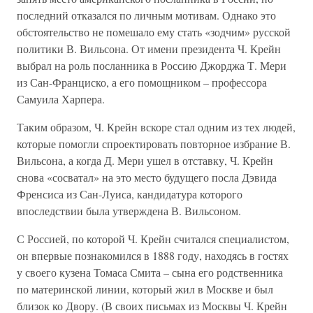
последний отказался по личным мотивам. Однако это
обстоятельство не помешало ему стать «зодчим» русской
политики В. Вильсона. От имени президента Ч. Крейн
выбрал на роль посланника в Россию Джорджа Т. Мери
из Сан-Франциско, а его помощником – профессора
Самуила Харпера.
Таким образом, Ч. Крейн вскоре стал одним из тех людей,
которые помогли спроектировать повторное избрание В.
Вильсона, а когда Д. Мери ушел в отставку, Ч. Крейн
снова «сосватал» на это место будущего посла Дэвида
Френсиса из Сан-Луиса, кандидатура которого
впоследствии была утверждена В. Вильсоном.
С Россией, по которой Ч. Крейн считался специалистом,
он впервые познакомился в 1888 году, находясь в гостях
у своего кузена Томаса Смита – сына его родственника
по материнской линии, который жил в Москве и был
близок ко Двору. (В своих письмах из Москвы Ч. Крейн