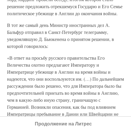
решение предложить отрекшемуся Государю и Его Семье
политическое убежище в Англии до окончания войны.
В тот же самый день Министр иностранных дел А.
Бальфур отправил в Санкт-Петербург телеграмму,
уведомлявшую Д. Бьюкенена о принятом решении, в
которой говорилось:
«В ответ на просьбу русского правительства Его
Величества охотно предлагают Императору и
Императрице убежище в Англии на время войны и
надеются, что они воспользуются им. (…) По дальнейшем
рассуждении было решено, что для Императора было бы
предпочтительней приехать во время войны в Англию,
чем в какую-либо иную страну, граничащую с
Германией. Возникли опасения, как бы под влиянием
Императрицы пребывание в Дании или Швейцарии не
стало средоточием интриги, и что в руках мятежных
Продолжение на Литрес
русских генералов Император может стать главой