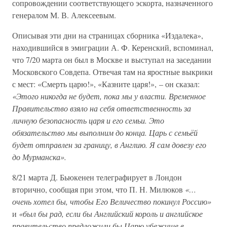
сопровождении соответствующего эскорта, назначенного
генералом М. В. Алексеевым.
Описывая эти дни на страницах сборника «Издалека»,
находившийся в эмиграции А. Ф. Керенский, вспоминал,
что 7/20 марта он был в Москве и выступал на заседании
Московского Совдепа. Отвечая там на яростные выкрики
с мест: «Смерть царю!», «Казните царя!», – он сказал:
«Этого никогда не будет, пока мы у власти. Временное
Правительство взяло на себя ответственность за
личную безопасность царя и его семьи. Это
обязательство мы выполним до конца. Царь с семьёй
будет отправлен за границу, в Англию. Я сам довезу его
до Мурманска».
8/21 марта Д. Бьюкенен телеграфирует в Лондон
вторично, сообщая при этом, что П. Н. Милюков
«…
очень хотел бы, чтобы Его Величество покинул Россию»
и
«был бы рад, если бы Английский король и английское
правительство предложили бы Царю убежище в