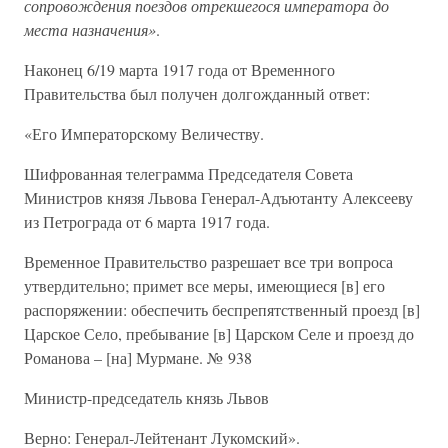
сопровождения поездов отрекшегося императора до
места назначения»
.
Наконец 6/19 марта 1917 года от Временного
Правительства был получен долгожданный ответ:
«Его Императорскому Величеству.
Шифрованная телеграмма Председателя Совета
Министров князя Львова Генерал-Адъютанту Алексееву
из Петрограда от 6 марта 1917 года.
Временное Правительство разрешает все три вопроса
утвердительно; примет все меры, имеющиеся [в] его
распоряжении: обеспечить беспрепятственный проезд [в]
Царское Село, пребывание [в] Царском Селе и проезд до
Романова – [на] Мурмане. № 938
Министр-председатель князь Львов
Верно: Генерал-Лейтенант Лукомский».