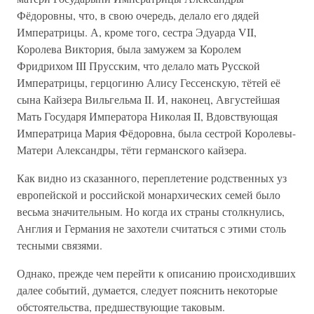
Фёдоровны, что, в свою очередь, делало его дядей
Императрицы. А, кроме того, сестра Эдуарда VII,
Королева Виктория, была замужем за Королем
Фридрихом III Прусским, что делало мать Русской
Императрицы, герцогиню Алису Гессенскую, тётей её
сына Кайзера Вильгельма II. И, наконец, Августейшая
Мать Государя Императора Николая II, Вдовствующая
Императрица Мария Фёдоровна, была сестрой Королевы-
Матери Александры, тёти германского кайзера.
Как видно из сказанного, переплетение родственных уз
европейской и российской монархических семей было
весьма значительным. Но когда их страны столкнулись,
Англия и Германия не захотели считаться с этими столь
тесными связями.
Однако, прежде чем перейти к описанию происходивших
далее событий, думается, следует пояснить некоторые
обстоятельства, предшествующие таковым.