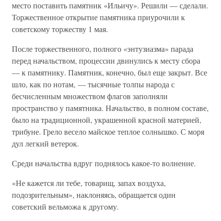
место поставить памятник «Ильичу». Решили — сделали.
Торжественное открытие памятника приурочили к
советскому торжеству 1 мая.
После торжественного, полного «энтузиазма» парада
перед начальством, процессии двинулись к месту сбора
— к памятнику. Памятник, конечно, был еще закрыт. Все
шло, как по нотам, — тысячные толпы народа с
бесчисленным множеством флагов заполняли
пространство у памятника. Начальство, в полном составе,
было на традиционной, украшенной красной материей,
трибуне. Грело весело майское теплое солнышко. С моря
дул легкий ветерок.
Среди начальства вдруг поднялось какое-то волнение.
«Не кажется ли тебе, товарищ, запах воздуха,
подозрительным», наклоняясь, обращается один
советский вельможа к другому.