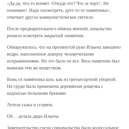
«Да-да, что-то воняет. Откуда это? Что за чорт!.. Не
понимаю!. Надо посмотреть, дует-то от памятника»,
отвечает другое коммунистическое светило.
После предварительного обмена мнений, начальство
решило осмотреть закрытый памятник.
Обнаружилось, что на протянутой руке Ильича завешено
ведро, наполненное доверху человеческими
испражнениями. Но это было не все. Весь памятник был
вымазан тем же веществом.
Вонь от памятника шла, как из третьесортной уборной.
На груди была привешена деревянная дощечка с
надписью большими буквами:
Летела галка и сгоряча,
Об… делала дядю Ильича.
Замешательство среди совначальства было колоссальное.