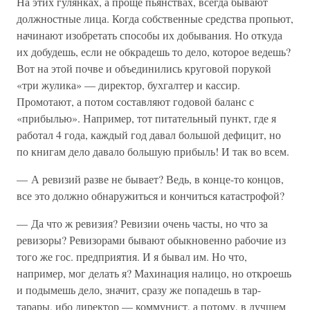
На этих гулянках, а проще пьянствах, всегда бывают
должностные лица. Когда собственные средства пропьют,
начинают изобретать способы их добывания. Но откуда
их добудешь, если не обкрадешь то дело, которое ведешь?
Вот на этой почве и объединились круговой порукой
«три жулика» — директор, бухгалтер и кассир.
Промотают, а потом составляют годовой баланс с
«прибылью». Например, тот питательный пункт, где я
работал 4 года, каждый год давал большой дефицит, но
по книгам дело давало большую прибыль! И так во всем.
— А ревизий разве не бывает? Ведь, в конце-то концов,
все это должно обнаружиться и кончиться катастрофой?
— Да что ж ревизия? Ревизии очень часты, но что за
ревизоры? Ревизорами бывают обыкновенно рабочие из
того же гос. предприятия. И я бывал им. Но что,
например, мог делать я? Махинация налицо, но откроешь
и подымешь дело, значит, сразу же попадешь в тар-
тарары, ибо директор — коммунист, а потому, в лучшем