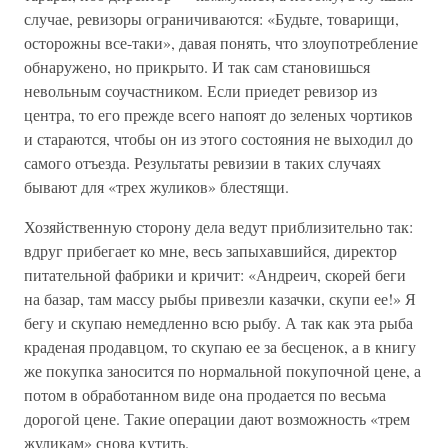
случае, ревизоры ограничиваются: «Будьте, товарищи,
осторожны все-таки», давая понять, что злоупотребление
обнаружено, но прикрыто. И так сам становишься
невольным соучастником. Если приедет ревизор из
центра, то его прежде всего напоят до зеленых чортиков
и стараются, чтобы он из этого состояния не выходил до
самого отъезда. Результаты ревизии в таких случаях
бывают для «трех жуликов» блестящи.
Хозяйственную сторону дела ведут приблизительно так:
вдруг прибегает ко мне, весь запыхавшийся, директор
питательной фабрики и кричит: «Андреич, скорей беги
на базар, там массу рыбы привезли казачки, скупи ее!» Я
бегу и скупаю немедленно всю рыбу. А так как эта рыба
краденая продавцом, то скупаю ее за бесценок, а в книгу
же покупка заносится по нормальной покупочной цене, а
потом в обработанном виде она продается по весьма
дорогой цене. Такие операции дают возможность «трем
жуликам» снова кутить.